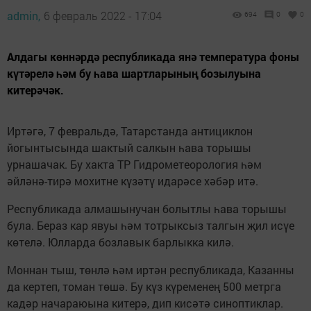
admin,
6 февраль 2022 - 17:04
694
0
0
Алдагы көннәрдә республикада янә температура фоны
күтәрелә һәм бу һава шартларының бозылуына
китерәчәк.
Иртәгә, 7 февральдә, Татарстанда антициклон
йогынтысында шактый салкын һава торышы
урнашачак. Бу хакта ТР Гидрометеорология һәм
әйләнә-тирә мохитне күзәтү идарәсе хәбәр итә.
Республикада алмашынучан болытлы һава торышы
була. Бераз кар явуы һәм тотрыксыз талгын җил исүе
көтелә. Юлларда бозлавык барлыкка килә.
Моннан тыш, төнлә һәм иртән республикада, Казанны
да кертеп, томан төшә. Бу күз күременең 500 метрга
кадәр начараюына китерә, дип кисәтә синоптиклар.