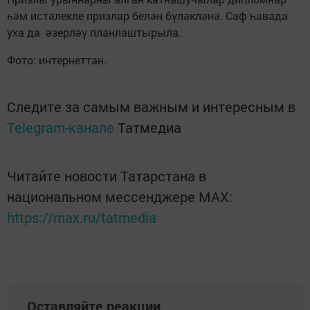
һәм истәлекле призлар белән бүләкләнә. Саф һавада
уха да әзерләү планлаштырыла.
Фото: интернеттан.
Следите за самым важным и интересным в
Telegram-канале
Татмедиа
Читайте новости Татарстана в
национальном мессенджере MАХ:
https://max.ru/tatmedia
Оставляйте реакции