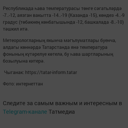
Республикада һава температурасы төнге сәгатьләрдә
-7..-12, аязган вакытта -14..-19 (Казанда -15), көндез -4..-9
градус (төбәкнең көнбатышында -12, башкалада -8..-10)
тәшкил итә.
Метеорологларның якынча мәгълүматлары буенча,
алдагы көннәрдә Татарстанда янә температура
фонының күтәрелүе көтелә, бу һава шартларының
бозылуына китерә.
Чыганак: https://tatar-inform.tatar
Фото: интернеттан
Следите за самым важным и интересным в
Telegram-канале
Татмедиа