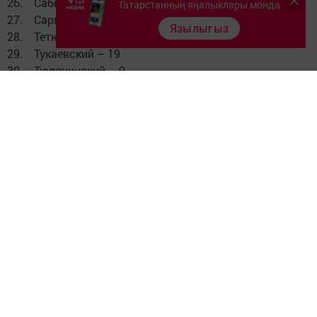
26. Сабинский – 1
Татарстанның яңалыклары монда
27. Сармановский – 3
Язылыгыз
28. Тетюшский – 17
29. Тукаевский – 19
30. Тюлячинский – 9
31. Черемшанский – 2
32. Чистопольский – 1
33. Ютазинский – 3
Чыганак: http://shahrikazan.
Фото: интернеттан
Следите за самым важным и интересным в
Telegram-канале
Татмедиа
Читайте новости Татарстана в