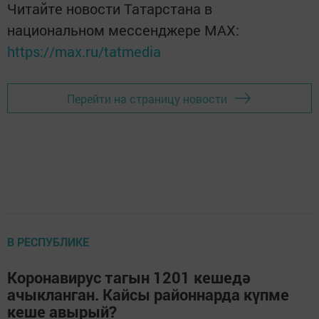
Читайте новости Татарстана в
национальном мессенджере MАХ:
https://max.ru/tatmedia
Перейти на страницу новости
В РЕСПУБЛИКЕ
Коронавирус тагын 1201 кешедә
ачыкланган. Кайсы районнарда күпме
кеше авырый?