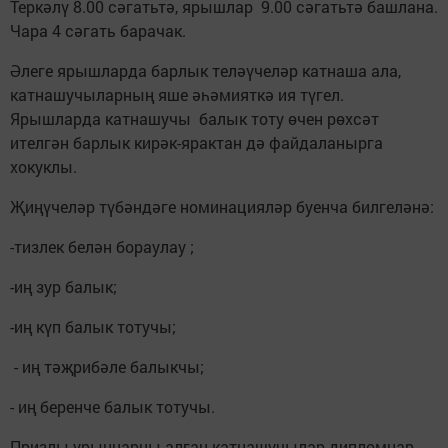
Теркәлү 8.00 сәгатьтә, ярышлар 9.00 сәгатьтә башлана.
Чара 4 сәгать барачак.
Әлеге ярышларда барлык теләүчеләр катнаша ала,
катнашучыларның яше әһәмияткә ия түгел.
Ярышларда катнашучы балык тоту өчен рөхсәт
ителгән барлык кирәк-ярактан дә файдаланырга
хокуклы.
Җиңүчеләр түбәндәге номинацияләр буенча билгеләнә:
-тизлек белән бораулау ;
-иң зур балык;
-иң күп балык тотучы;
- иң тәҗрибәле балыкчы;
- иң беренче балык тотучы.
Призлы урыннарны алган катнашучылар дипломнар