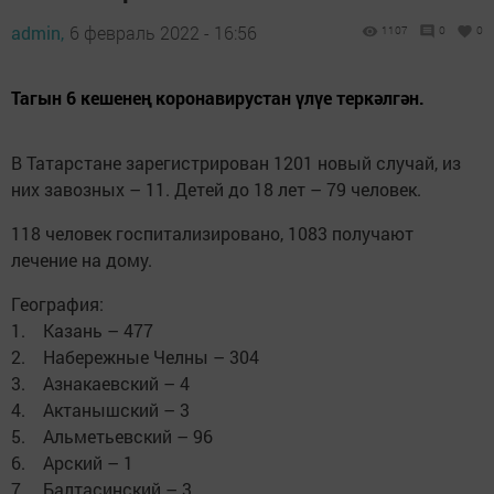
admin,
6 февраль 2022 - 16:56
1107
0
0
Тагын 6 кешенең коронавирустан үлүе теркәлгән.
В Татарстане зарегистрирован 1201 новый случай, из
них завозных – 11. Детей до 18 лет – 79 человек.
118 человек госпитализировано, 1083 получают
лечение на дому.
География:
1. Казань – 477
2. Набережные Челны – 304
3. Азнакаевский – 4
4. Актанышский – 3
5. Альметьевский – 96
6. Арский – 1
7. Балтасинский – 3