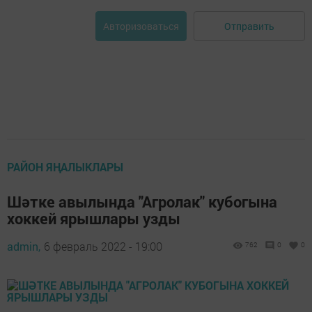
Отправить
Авторизоваться
РАЙОН ЯҢАЛЫКЛАРЫ
Шәтке авылында "Агролак" кубогына
хоккей ярышлары узды
admin,
6 февраль 2022 - 19:00
762
0
0