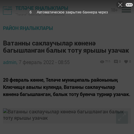
ТЕЛӘЧЕ ЯҢАЛЫКЛАРЫ
18+
5
Автоматическое закрытие баннера через
"Теләче" газетасы - Теләче районы
РАЙОН ЯҢАЛЫКЛАРЫ
Ватанны саклаучылар көненә
багышланган балык тоту ярышы узачак
admin,
7 февраль 2022 - 08:55
711
0
0
20 февраль көнне, Теләче муниципаль районының
Ключище авылы күлендә, Ватанны саклаучылар
көненә багышланган, балык тоту буенча турнир узачак.