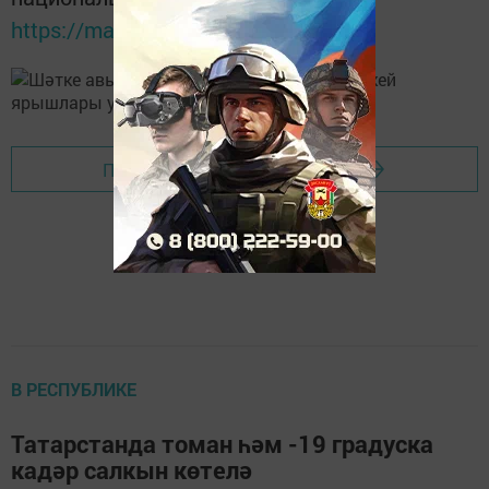
https://max.ru/tatmedia
Перейти на страницу новости
В РЕСПУБЛИКЕ
Татарстанда томан һәм -19 градуска
кадәр салкын көтелә