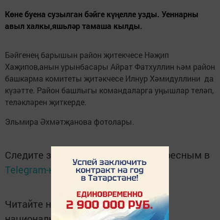
Көне буена сузылган бәйге күңелле узды. Уеннарны
авыл халкы,яшьләр тамаша кылды.
Бәйгенең барышын район җитекчесе Нәҗип
Хаҗипов,анын урынбасары Айрат Фатхуллин һәм район
башкарма комитеты җитәкчесе Илнур Хәмидуллини да
күзәтте. Район башлыгы командаларга уңышлар теләп,
теләкләрен җиткерде.
Эльмира Әхмәтҗанова фотолары.
Следите за самым важным и интересным в
Telegram-канале
Татмедиа
Читайте новости Татарстана в
национальном мессенджере MАХ: