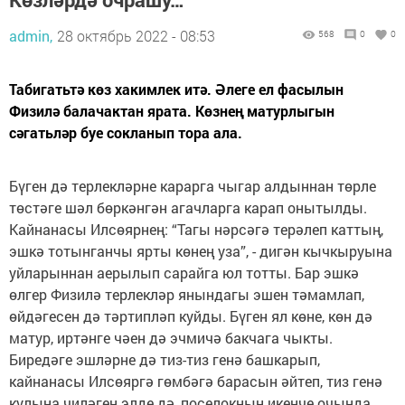
admin,
28 октябрь 2022 - 08:53
568
0
0
Табигатьтә көз хакимлек итә. Әлеге ел фасылын
Физилә балачактан ярата. Көзнең матурлыгын
сәгатьләр буе сокланып тора ала.
Бүген дә терлекләрне карарга чыгар алдыннан төрле
төстәге шәл бөркәнгән агачларга карап онытылды.
Кайнанасы Илсөярнең: “Тагы нәрсәгә терәлеп каттың,
эшкә тотынганчы ярты көнең уза”, - дигән кычкыруына
уйларыннан аерылып сарайга юл тотты. Бар эшкә
өлгер Физилә терлекләр янындагы эшен тәмамлап,
өйдәгесен дә тәртипләп куйды. Бүген ял көне, көн дә
матур, иртәнге чәен дә эчмичә бакчага чыкты.
Биредәге эшләрне дә тиз-тиз генә башкарып,
кайнанасы Илсөяргә гөмбәгә барасын әйтеп, тиз генә
кулына чиләген элде дә, поселокның икенче очында