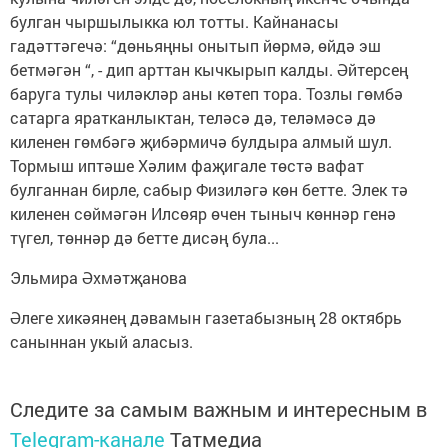
булган чыршылыкка юл тотты. Кайнанасы
гадәттәгечә: “дөньяңны онытып йөрмә, өйдә эш
бетмәгән “, - дип арттан кычкырып калды. Әйтерсең
баруга тулы чиләкләр аны көтеп тора. Тозлы гөмбә
сатарга яратканлыктан, теләсә дә, теләмәсә дә
киленен гөмбәгә җибәрмичә булдыра алмый шул.
Тормыш иптәше Хәлим фаҗигале төстә вафат
булганнан бирле, сабыр Физиләгә көн бетте. Элек тә
киленен сөймәгән Илсөяр өчен тыныч көннәр генә
түгел, төннәр дә бетте дисәң була...
Эльмира Әхмәтҗанова
Әлеге хикәянең дәвамын газетабызның 28 октябрь
саныннан укый аласыз.
Следите за самым важным и интересным в
Telegram-канале
Татмедиа