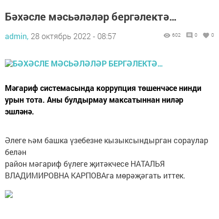
Бәхәсле мәсьәләләр бергәлектә…
admin,
28 октябрь 2022 - 08:57
602
0
0
Мәгариф системасында коррупция төшенчәсе нинди
урын тота. Аны булдырмау максатыннан ниләр
эшләнә.
Әлеге һәм башка үзебезне кызыксындырган сораулар
белән
район мәгариф бүлеге җитәкчесе НАТАЛЬЯ
ВЛАДИМИРОВНА КАРПОВАга мөрәҗәгать иттек.