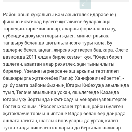
Район авыл хуҗалыгы һәм азыктөлек идарәсенең
финанс-икътисад бүлеге җитәкчесе буларак аңа
төрледән-төрле хисаплар, аларны формалаштыру,
субсидия документларын җыеп, министрлыкка
тапшыру белән дә шөгыльләнергә туры килә. Бу
эшләрне белеп, аңлап, җиренә җиткереп башкара. Әлеге
вазифада 2011 елдан бирле хезмәт куя. “Күңел биреп
эшләгәч, азактан алар рәхәтлек, җан тынычлыгы
бирәләр. Үземне һәрнәрсәне эш аркылы тәртипләп
башкарырга җитәкчебез Ралиф Ханифович өйрәтте”, -
ди бу хакта районыбызның Югары Кибәхуҗа авылында
туып, Теләче авылында үскән, яшьлегендә Казанда
югары уку йортында икътисадчы һөнәрен үзләштергән
Гөлгенә ханым. “Россельхозцентр”ның район бүлеген
җитәкләүче тормыш иптәше Илдар белән бер даирәдә
эшләгәнлектән, шатлык-борчулары да уртак, килеп
туган хәлдә чишелеш юлларын да бергәләп эзлиләр.