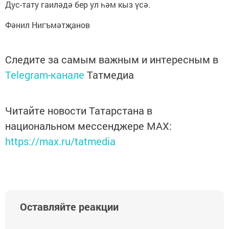
Дус-тату гаиләдә бер ул һәм кыз үсә.
Фәнил Нигъмәтҗанов
Следите за самым важным и интересным в
Telegram-канале
Татмедиа
Читайте новости Татарстана в
национальном мессенджере MАХ:
https://max.ru/tatmedia
Оставляйте реакции