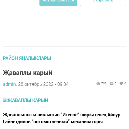
РАЙОН ЯҢАЛЫКЛАРЫ
Җаваплы карый
admin,
28 октябрь 2022 - 09:04
702
0
0
Җаваплылыгы чикләнгән “Игенче” ширкәтенең Айнур
Гайнетдинов “потомственный” механизаторы.