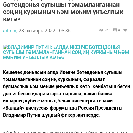
бөтендөнья сугышы тәмамланганнан
соң иң куркыныч һәм мөһим унъеллык
көтә»
admin,
28 октябрь 2022 - 08:36
927
0
1
Кешелек дөньясын алда Икенче бөтендөнья сугышы
тәмамланганнан соң иң куркыныч, фаразлап
булмаслык һәм мөһим унъеллык көтә. Көнбатыш бөтен
дөнья белән идарә итәргә тырыша, ләкин башка
илләрнең күбесе моның белән килешергә теләми.
«Валдай» дискуссия форумында Россия Президенты
Владимир Путин шундый фикер җиткерде.
«Көнбатыш кешелек җәмгыяте белән берүзе идарә итә