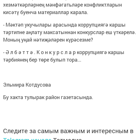
хезмәткәрләрнең мәнфәгатьләре конфликтларын
кисәтү буенча материаллар карала.
- Мәктәп укучылары арасында коррупциягә каршы
тәртипне аңлату максатыннан конкурслар еш үткәрелә.
Моның уңай нәтиҗәләрен күрәсезме?
- Ә л б ә т т ә . К о н к у р с л а р коррупциягә каршы
тәрбиянең бер төре булып тора...
Эльмира Котдусова
Бу хакта тулырак район газетасында.
Следите за самым важным и интересным в