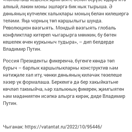
алмый, ләкин моны эшләргә бик нык тырыша. Ә
дөньяның күпчелек халыклары моның белән килешергә
теләми. Яңа чорның төп каршылыгы шунда.
Революцион вәзгыять. Мондый вәзгыять глобаль
конфликтлар китереп чыгарырга мөмкин, бу бөтен
кешелек өчен куркыныч тудыра», – дип белдерде
Владимир Путин.
Россия Президенты фикеренчә, бүгенге көндә төп
бурыч – барлык каршылыкларны конструктив һәм
нәтиҗәле хәл итү, чөнки дөньяның киләчәк төзелеше
хәзер үк формалаша. Беркемгә дә бер хакыйкатьне
көчләп такмыйча, һәр халыкның фикерен, җәмгыятен
һәм мәдәниятен исәпкә алырга кирәк, диде Владимир
Путин.
Чыганак: https://vatantat.ru/2022/10/95446/