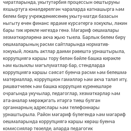
чиратларында, укытутәрбия процессын оештыруны
яхшыртуга юнәлдерелгән чараларда катнашырга һәм
белем бирү учреждениесенең укыту-матди базасын
ныгыту өчен финанс ярдәме күрсәтергә хокуклы, ләкин
бары тик ирекле нигездә генә. Мәгариф оешмалары
хезмәткәрләренә акча җыю тыела. Барлык белем бирү
оешмаларының рәсми сайтларында норматив-
хокукый, локаль актлар даими рәвештә урнаштырыла,
коррупциягә каршы тору белән бәйле башка кирәкле
һәм кызыклы мәгълүматлар бар, стендларда
коррупциягә каршы сәясәт буенча рәсми һәм белешмә
материаллар, коррупцион гамәлләр һәм акча таләп итү,
ришвәтчелек һәм башка коррупция күренешләре
очрагында укучылар, педагоглар, хезмәткәрләр һәм
ата-аналар мөрәҗәгать итәргә тиеш булган
органнарның адреслары һәм телефоннары
урнаштырыла. Район мәгариф бүлегендә һәм мәгариф
оешмаларында коррупциягә каршы көрәш буенча
комиссияләр төзелде, аларда педагогик