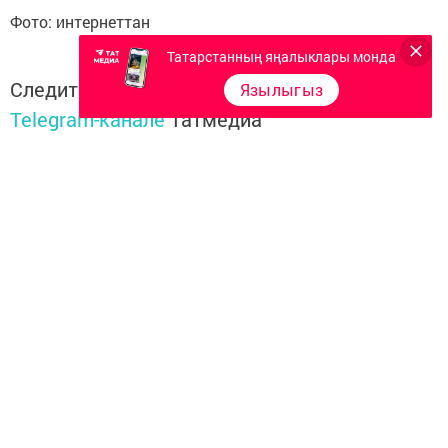
Фото: интернеттан
Татарстанның яңалыклары монда
Следите за самым важным и интересным в
Язылыгыз
Telegram-канале
Татмедиа
Читайте новости Татарстана в
национальном мессенджере MАХ:
https://max.ru/tatmedia
Перейти на страницу новости