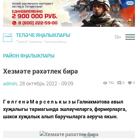
ТЕЛӘЧЕ ЯҢАЛЫКЛАРЫ
18+
"Теләче" газетасы - Теләче районы
РАЙОН ЯҢАЛЫКЛАРЫ
Хезмәте рәхәтлек бирә
admin,
28 октябрь 2022 - 09:09
732
0
0
Г ө л г е н ә М а р с е л ь к ы з ы Галиәхмәтова авыл
хуҗалыгы тармагында эшләүчеләргә, фермерларга,
шәхси хуҗалык алып баручыларга аеруча якын.