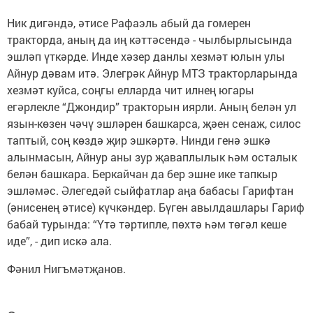
Ник дигәндә, әтисе Рафаэль абый да гомерен
тракторда, аның да иң кәттәсендә - чылбырлысында
эшләп үткәрде. Инде хәзер данлы хезмәт юлын улы
Айнур дәвам итә. Элегрәк Айнур МТЗ тракторларында
хезмәт куйса, соңгы елларда чит илнең югары
егәрлекле “Джондир” тракторын иярли. Аның белән ул
язын-көзен чәчү эшләрен башкарса, җәен сенаж, силос
таптый, соң көздә җир эшкәртә. Нинди генә эшкә
алынмасын, Айнур аны зур җаваплылык һәм осталык
белән башкара. Беркайчан да бер эшне ике тапкыр
эшләмәс. Әлегедәй сыйфатлар аңа бабасы Гарифтан
(әнисенең әтисе) күчкәндер. Бүген авылдашлары Гариф
бабай турында: “Үтә тәртипле, пөхтә һәм төгәл кеше
иде”, - дип искә ала.
Фәнил Нигъмәтҗанов.