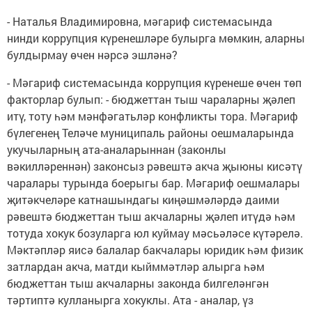
- Наталья Владимировна, мәгариф системасында
нинди коррупция күренешләре булырга мөмкин, аларны
булдырмау өчен нәрсә эшләнә?
- Мәгариф системасында коррупция күренеше өчен төп
факторлар булып: - бюджеттан тыш чараларны җәлеп
итү, тоту һәм мәнфәгатьләр конфликты тора. Мәгариф
бүлегенең Теләче муниципаль районы оешмаларында
укучыларның ата-аналарыннан (законлы
вәкилләреннән) законсыз рәвештә акча җыюны кисәтү
чаралары турында боерыгы бар. Мәгариф оешмалары
җитәкчеләре катнашындагы киңәшмәләрдә даими
рәвештә бюджеттан тыш акчаларны җәлеп итүдә һәм
тотуда хокук бозуларга юл куймау мәсьәләсе күтәрелә.
Мәктәпләр яисә балалар бакчалары юридик һәм физик
затлардан акча, матди кыйммәтләр алырга һәм
бюджеттан тыш акчаларны законда билгеләнгән
тәртиптә кулланырга хокуклы. Ата - аналар, үз