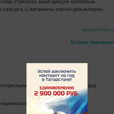
ечләр стрессны ашап җиңүне хупламый.
ә салырга, С витамины кергән ризыкларны
syuyumbike.r
Безнең Чирмешә
интересным в
Telegram-канале
Татмедиа
в национальном мессенджере MАХ: