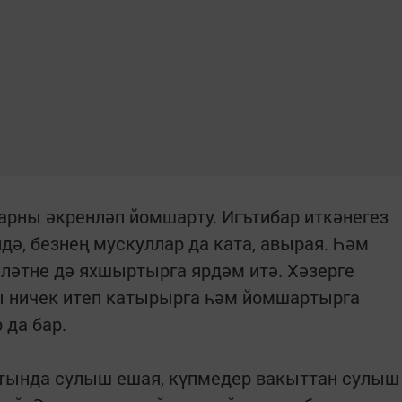
арны әкренләп йомшарту. Игътибар иткәнегез
дә, безнең мускуллар да ката, авырая. Һәм
ләтне дә яхшыртырга ярдәм итә. Хәзерге
ы ничек итеп катырырга һәм йомшартырга
 да бар.
тында сулыш ешая, күпмедер вакыттан сулыш