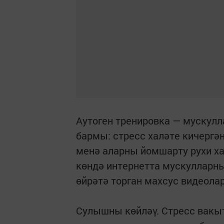
Аутоген тренировка — мускулл
бармы: стресс халәте кичергән
менә аларны йомшарту рухи ха
көндә интернетта мускулларн
өйрәтә торган махсус видеолар
Сулышны көйләү. Стресс вакы