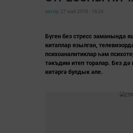
автор,
27 май 2018 - 16:24
Бүген без стресс заманында я
китаплар язылган, телевизорда
психоаналитиклар һәм психоте
тәкъдим итеп торалар. Без дә
китәргә булдык әле.