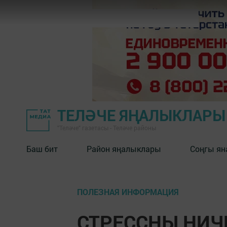
ТЕЛӘЧЕ ЯҢАЛЫКЛАРЫ
"Теләче" газетасы - Теләче районы
Баш бит
Район яңалыклары
Соңгы ян
ПОЛЕЗНАЯ ИНФОРМАЦИЯ
СТРЕССНЫ НИЧ