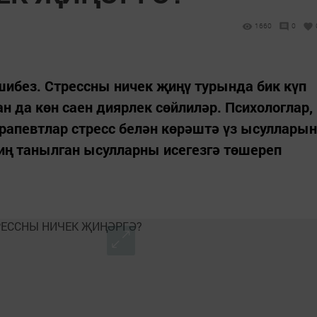
1660
0
шибез. Стрессны ничек җиңү турында бик күп
н да көн саен диярлек сөйлиләр. Психологлар,
рапевтлар стресс белән көрәштә үз ысулларын
 иң танылган ысулларны исегезгә төшереп