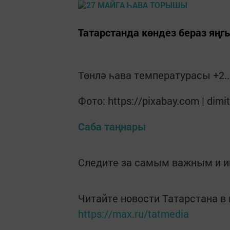
Татарстанда көндез бераз яңг
Төнлә һава температурасы +2..+
Фото: https://pixabay.com | dimi
Саба таңнары
Следите за самым важным и 
Читайте новости Татарстана 
https://max.ru/tatmedia