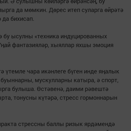
й. Ә сулышны көйләргә өйрәнсәң, бу
рга да мөмкин. Дөрес итеп суларга өйрәтә
 да бихисап.
ә бу ысулны «техника индуцированных
Уңай фантазияләр, хыяллар яхшы эмоция
ә үтемле чара икәнлеге бүген инде яңалык
с буыннарны, мускулларны катыра, ә спорт,
рга булыша. Өстәвенә, даими рәвештә
рта, тонусны күтәрә, стресс гормоннарын
очракта стрессны баллы ризык ярдәмендә