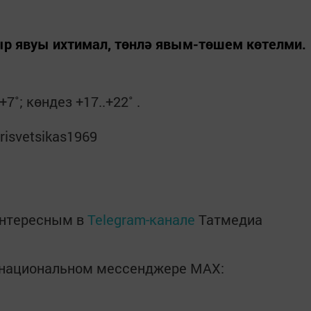
ыр явуы ихтимал, төнлә явым-төшем көтелми.
7˚; көндез +17..+22˚ .
trisvetsikas1969
интересным в
Telegram-канале
Татмедиа
в национальном мессенджере MАХ: