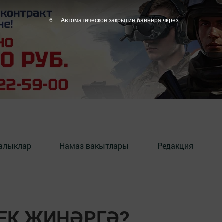
5
Автоматическое закрытие баннера через
алыклар
Намаз вакытлары
Редакция
ЕК ҖИҢӘРГӘ?