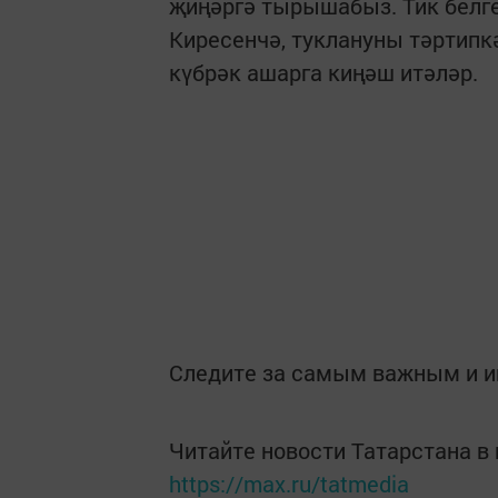
җиңәргә тырышабыз. Тик белг
Киресенчә, туклануны тәртипк
күбрәк ашарга киңәш итәләр.
Следите за самым важным и 
Читайте новости Татарстана 
https://max.ru/tatmedia