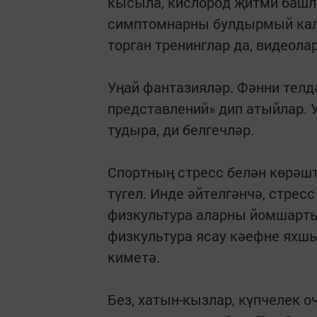
кысыла, кислород җитми башлы
симптомнарны булдырмый калы
торган тренинглар да, видеолар
Уңай фантазияләр. Фәнни телд
представлений» дип атыйлар. 
тудыра, ди белгечләр.
Спортның стресс белән көрәшт
түгел. Инде әйтелгәнчә, стрес
физкультура аларны йомшарты
физкультура ясау кәефне яхшы
киметә.
Без, хатын-кызлар, күпчелек 