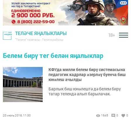
ТЕЛӘЧЕ ЯҢАЛЫКЛАРЫ
18+
"Теләче" газетасы - Теләче районы
Белем бирү тег белән яңалыклар
КФУда милли белем бирү системасына
педагогик кадрлар əзерлəү буенча биш
юнəлеш ачылды
Барлык биш юнəлештә дә белем бирү
татар телендә алып барылачак.
20 июль 2018, 11:30
1645
0
0