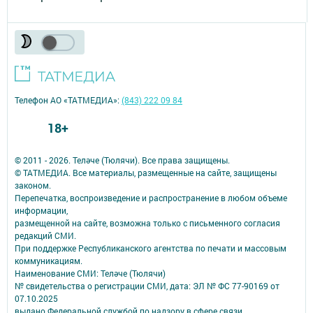
Телефон АО «ТАТМЕДИА»:
(843) 222 09 84
18+
© 2011 - 2026. Теләче (Тюлячи). Все права защищены.
© ТАТМЕДИА. Все материалы, размещенные на сайте, защищены
законом.
Перепечатка, воспроизведение и распространение в любом объеме
информации,
размещенной на сайте, возможна только с письменного согласия
редакций СМИ.
При поддержке Республиканского агентства по печати и массовым
коммуникациям.
Наименование СМИ: Теләче (Тюлячи)
№ свидетельства о регистрации СМИ, дата: ЭЛ № ФС 77-90169 от
07.10.2025
выдано Федеральной службой по надзору в сфере связи,