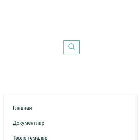
Главная
Документлар
Төрле темалар