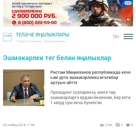
ТЕЛӘЧЕ ЯҢАЛЫКЛАРЫ
18+
"Теләче" газетасы - Теләче районы
Эшмәкәрлек тег белән яңалыклар
Рөстәм Миңнеханов республикада кече
һәм урта эшмәкәрлеккә игътибар
артуын әйтте
Президент сүзләренчә, әлеге төр
эшмәкәрләргә ярдәм йөзеннән, бер елга
1 млрд сум акча бүленгән.
20 ноябрь 2018, 11:09
2160
0
0