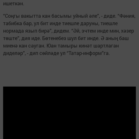
ишеткән.
“Соңгы вакытта кан басымы уйный әле”, - диде. “Фәния,
табибка бар, ул бит инде тиешле даруны, тиешле
нормада язып бирә”, дидем. “Әй, эчтем инде мин, хәзер
төште”, дия иде. Бөтенебез шул бит инде. Ә аның баш
миенә кан сауган. Юан тамыры кинәт шартлаган
диделәр”, - дип сөйләде ул “Татар-информ”га.