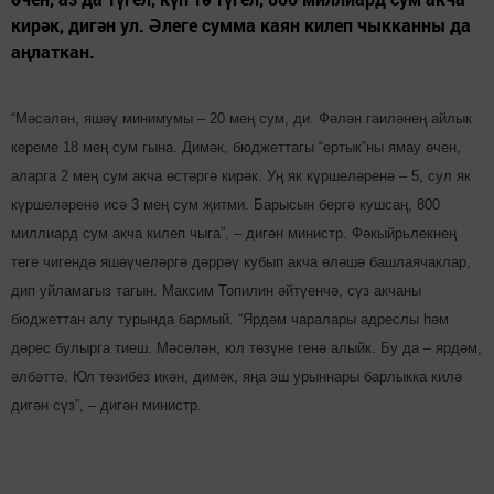
кирәк, дигән ул. Әлеге сумма каян килеп чыкканны да
аңлаткан.
“Мәсәлән, яшәү минимумы – 20 мең сум, ди. Фәлән гаиләнең айлык
кереме 18 мең сум гына. Димәк, бюджеттагы “ертык”ны ямау өчен,
аларга 2 мең сум акча өстәргә кирәк. Уң як күр­ше­ләренә – 5, сул як
күршелә­ренә исә 3 мең сум җитми. Барысын бергә кушсаң, 800
миллиард сум акча килеп чыга”, – дигән министр. Фә­кыйрьлекнең
теге чигендә яшәүчеләргә дәррәү кубып акча өләшә башлаячаклар,
дип уйламагыз тагын. Максим Топилин әйтүенчә, сүз акчаны
бюджеттан алу турында бармый. “Ярдәм чаралары адреслы һәм
дөрес булырга тиеш. Мәсәлән, юл төзүне генә алыйк. Бу да – ярдәм,
әлбәттә. Юл төзибез икән, димәк, яңа эш урыннары барлыкка килә
дигән сүз”, – дигән министр.