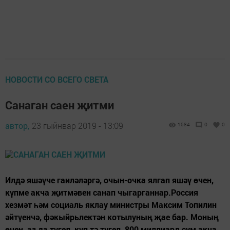
НОВОСТИ СО ВСЕГО СВЕТА
Санаган саен җитми
автор,
23 гыйнвар 2019 - 13:09
1584
0
0
Илдә яшәүче гаиләләргә, очын-очка ялгап яшәү өчен,
күпме акча җитмәвен санап чыгарганнар.Россия
хезмәт һәм социаль яклау министры Максим Топилин
әйтүенчә, фәкыйрь­лектән котылуның җае бар. Моның
өчен, аз да түгел, күп тә түгел, 800 миллиард сум акча