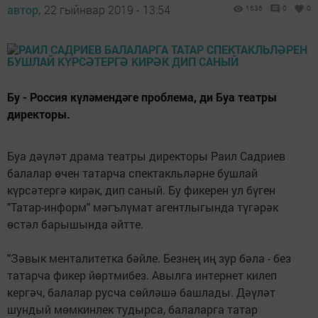
автор,
22 гыйнвар 2019 - 13:54
1636
0
0
Бу - Россия күләмендәге проблема, ди Буа театры
директоры.
Буа дәүләт драма театры директоры Раил Садриев
балалар өчен татарча спектакльләрне бушлай
күрсәтергә кирәк, дип саный. Бу фикерен ул бүген
"Татар-информ" мәгълүмат агентлыгында түгәрәк
өстәл барышында әйтте.
"Зәвык менталитетка бәйле. Безнең иң зур бәла - без
татарча фикер йөртмибез. Авылга интернет килеп
кергәч, балалар русча сөйләшә башлады. Дәүләт
шундый мөмкинлек тудырса, балаларга татар