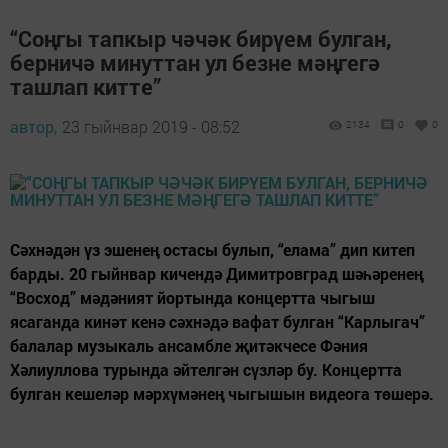
“Соңгы тапкыр чәчәк бирүем булган,
берничә минуттан ул безне мәңгегә
ташлап китте”
автор,
23 гыйнвар 2019 - 08:52
2134
0
0
Сәхнәдән үз эшенең остасы булып, “елама” дип китеп
барды. 20 гыйнвар кичендә Димитровград шәһәренең
“Восход” мәдәният йортында концертта чыгыш
ясаганда кинәт кенә сәхнәдә вафат булган “Карлыгач”
балалар музыкаль ансамбле җитәкчесе Фәния
Хәлиуллова турында әйтелгән сүзләр бу. Концертта
булган кешеләр мәрхүмәнең чыгышын видеога төшерә.