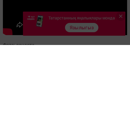
Татарстанның яңалыклары монда
Язылыгыз
Фото: соцсети
https://tatar-inform.tatar
Следите за самым важным и интересным в
Telegram-канале
Татмедиа
Читайте новости Татарстана в
национальном мессенджере MАХ:
https://max.ru/tatmedia