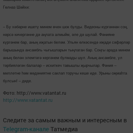
Гөлназ Шәйхи:
– Бу хәбәрне ишетү минем өчен шок булды. Видеоны күргәннән соң,
нәрсә кичергәнне дә аңлата алмыйм, әле дә шулай. Фәнияне
күргәнем бар, аның иҗатын беләм. Ульян өлкәсендә иҗади сәфәрләр
барышында ансамбль чыгышларын тыңлаган бар. Соңгы арада минем
аның белән элемтәгә кергәнем булмады шул. Аның ансамбле, ул
тәрбияләгән балалар – искиткеч тавышлы җырчылар. Фәния –
милләтне һәм мәдәниятне саклап торучы кеше иде. Урыны оҗмаһта
булсын! – диде.
Фото: http://www.vatantat.ru
http://www.vatantat.ru
Следите за самым важным и интересным в
Telegram-канале
Татмедиа