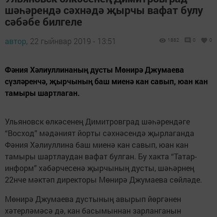
шәһәрендә сәхнәдә җырчы вафат булу
сәбәбе билгеле
автор,
22 гыйнвар 2019 - 13:51
1882
0
0
Фәния Хәлиуллинаның дусты Мөнирә Джумаева
сүзләренчә, җырчының баш миенә кан савып, юан кан
тамыры шартлаган.
Ульяновск өлкәсенең Димитровград шәһәрендәге
“Восход” мәдәният йорты сәхнәсендә җырлаганда
Фәния Хәлиуллина баш миенә кан савып, юан кан
тамыры шартлаудан вафат булган. Бу хакта “Татар-
информ” хәбәрчесенә җырчының дусты, шәһәрнең
22нче мәктәп директоры Мөнирә Джумаева сөйләде.
Мөнирә Джумаева дустының авырып йөргәнен
хәтерләмәсә дә, кан басымыннан зарланганын