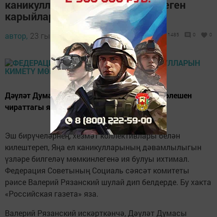
каникулларын киметү мөмкинлеген
карыйлар
автор,
23 гыйнвар 2019 - 08:48
1485
0
0
Дәүләт Думасында бәйрәм көннәренең зур өлешен
чираттагы ялга кушарга тәкъдим итәләр.
Эш бирүчеләрнең, хезмәт коллективлары белән
килештереп, Яңа ел каникулларының дәвамлылыгын
үзләре билгеләү мөмкинлегенә ия булуы ихтимал.
Федерация Советының Социаль сәясәт комитеты
рәисе Валерий Рязанский шулай дип белдерде. Бу хакта
«Российская газета» яза.
Валерий Рязанский искәрткәнчә, Дәүләт Думасы