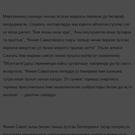
Мәрхүмәнең сәхнәдә чыгыш ясаган видеосы берәүне дә битараф
калдырмаган. Социаль челтәрләрдә аңа карата әйтелгән сүзләр үзе
үк моңа дәлил: “Бик яхшы кеше иде”, “Аны киң күңелле кеше буларак
та яраттык”, “Фәния Саматовнага соңгы тапкыр чәчәк бирүем булган,
берничә минуттан ул безне мәңгегә ташлап китте”. Ульян өлкәсе
Сәнгать һәм мәдәни сәясәт министрлыгы матбугат хезмәтенең
“ВКонтакте”дагы төркемендә кайгы уртаклашу хәбәрендә дә бу хакта
искәртелә. “Фәния Саматовна хәтердә үз һөнәренә һәм халкына
тугры кеше булып уелып калды. Ул сүнмәс тормыш энергиясе,
тормыш яратучанлыгы һәм кешелеклелек сыйфатлары белән дә истә
калачак”, – диелгән хәбәрдә.
Фәния Самат кызы белән таныш булган Бөтендөнья татар конгрессы
башкарма комитетының мәгълүмати-аналитика идарәсе җитәкчесе