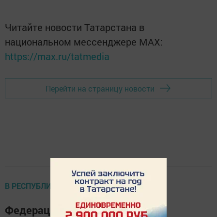
Читайте новости Татарстана в
национальном мессенджере MАХ:
https://max.ru/tatmedia
Перейти на страницу новости
В РЕСПУБЛИКЕ
Федерация Советында Яңа ел