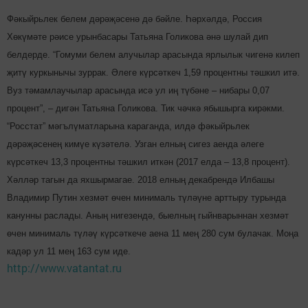
Фәкыйрьлек белем дә­рәҗәсенә дә бәйле. Һәрхәлдә, Россия
Хөкүмәте рәисе урынбасары Татьяна Голикова әнә шулай дип
белдерде. “Гомуми белем алучылар арасында ярлылык чигенә килеп
җитү куркынычы зуррак. Әлеге күрсәткеч 1,59 процентны тәшкил итә.
Вуз тәмам­лау­чылар арасында исә ул иң түбәне – нибары 0,07
процент”, – дигән Татьяна Голикова. Тик чәчкә ябышырга кирәкми.
“Росстат” мәгълү­матларына караганда, илдә фәкыйрьлек
дәрәҗәсенең кимүе күзәтелә. Узган елның сигез аенда әлеге
күрсәткеч 13,3 процентны тәшкил иткән (2017 елда – 13,8 процент).
Хәлләр тагын да яхшырмагае. 2018 елның декабрендә Илбашы
Владимир Путин хезмәт өчен минималь түләүне арттыру турында
канунны раслады. Аның нигезендә, быел­ның гыйнварыннан хезмәт
өчен минималь түләү күрсәт­кече аена 11 мең 280 сум булачак. Моңа
кадәр ул 11 мең 163 сум иде.
http://www.vatantat.ru