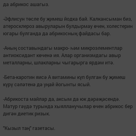
да абрикос ашагыз.
-Әфлисун төсле бу җимеш йодка бай. Калкансыман биз,
атеросклероз авыруларын булдырмау өчен, холестерин
югары булганда да абрикосның файдасы бар.
-Аның составындагы макро- һәм микроэлементлар
антиоксидант көченә ия. Алар организмдагы авыр
металларны, шлакларны чыгарырга ярдәм итә.
-Бета-каротин яисә А витамины күп булган бу җимеш
күрү сәләтенә дә уңай йогынты ясый.
-Абрикоста майлар да, аксым да юк дәрәҗәсендә.
Матур гәүдә турында хыялланучылар өчен абрикос бер
дигән диетик ризык.
"Кызыл таң" газетасы.