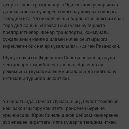
депутатлары гражданнарга Яңа ел каникулларының
дәвамлылыгын үзләренә билгеләү хокукын бирергә
тәкъдим итә. Ул бу идеяне чынбарлыктан шактый ерак
тора дип саный. «Шәхсән мин үзем бу очракта
предприятиеләр, шәһәр транспорты, коммуналь
хуҗалыкның көйле эшләвен ничек оештырырга
кирәклеген бик начар күзаллыйм», - дигән Рязанский.
Шул ук вакытта Федерация Советы әгъзасы, сәүдә
челтәрләре тәҗрибәсенә таянып, Яңа елда эш
режимының күмәк килешү кысаларында билгеләнү
ихтималы турында искәрткән.
Үз чиратында, Дәүләт Думасының Дәүләт төзелеше
һәм закон чыгару комитеты рәисенең беренче
урынбасары Юрий Синельщиков бәйрәм көннәренең
зур өлешен чираттагы ялга кушарга тәкъдим иткән.