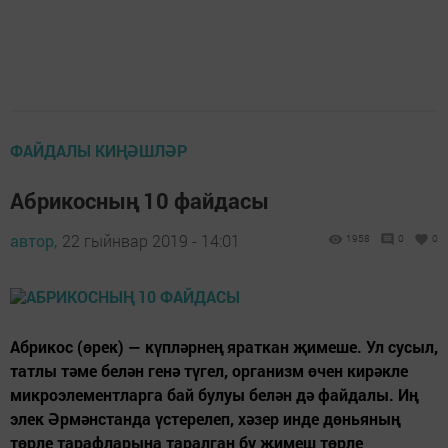
ФАЙДАЛЫ КИҢӘШЛӘР
Абрикосның 10 файдасы
автор,
22 гыйнвар 2019 - 14:01
1958
0
0
Абрикос (өрек) — күпләрнең яраткан җимеше. Ул сусыл,
татлы тәме белән генә түгел, организм өчен кирәкле
микроэлементларга бай булуы белән дә файдалы. Иң
элек Әрмәнстанда үстерелеп, хәзер инде дөньяның
төрле тарафларына таралган бу җимеш төрле