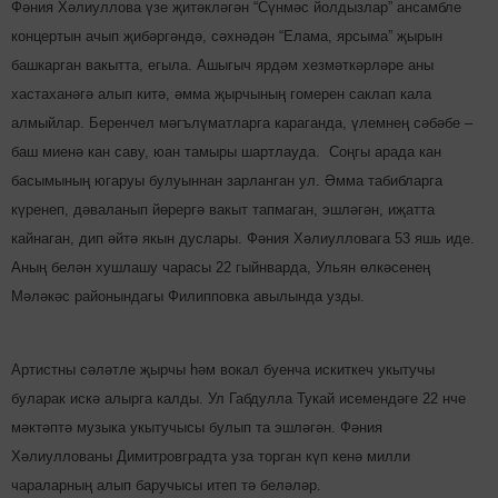
Фәния Хәлиуллова үзе җитәкләгән “Сүнмәс йолдызлар” ансамбле
концертын ачып җибәргәндә, сәхнәдән “Елама, ярсыма” җырын
башкарган вакытта, егыла. Ашыгыч ярдәм хезмәткәрләре аны
хастаханәгә алып китә, әмма җырчының гомерен саклап кала
алмыйлар. Беренчел мәгълүматларга караганда, үлемнең сәбәбе –
баш миенә кан саву, юан тамыры шартлауда. Соңгы арада кан
басымының югаруы булуыннан зарланган ул. Әмма табибларга
күренеп, дәваланып йөрергә вакыт тапмаган, эшләгән, иҗатта
кайнаган, дип әйтә якын дуслары. Фәния Хәлиулловага 53 яшь иде.
Аның белән хушлашу чарасы 22 гыйнварда, Ульян өлкәсенең
Мәләкәс районындагы Филипповка авылында узды.
Артистны сәләтле җырчы һәм вокал буенча искиткеч укытучы
буларак искә алырга калды. Ул Габдулла Тукай исемендәге 22 нче
мәктәптә музыка укытучысы булып та эшләгән. Фәния
Хәлиуллованы Димитровградта уза торган күп кенә милли
чараларның алып баручысы итеп тә беләләр.