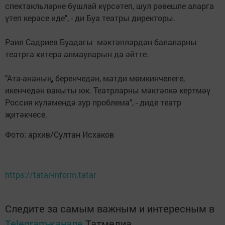
спектакльләрне бушлай күрсәтеп, шул рәвешле аларга
үтеп керәсе иде", - ди Буа театры директоры.
Раил Садриев Буадагы мәктәпләрдән балаларны
театрга китерә алмауларын да әйтте.
"Ата-ананың, беренчедән, матди мөмкинчелеге,
икенчедән вакыты юк. Театрларны мәктәпкә кертмәү
Россия күләмендә зур проблема", - диде театр
җитәкчесе.
Фото: архив/Султан Исхаков
https://tatar-inform.tatar
Следите за самым важным и интересным в
Telegram-канале
Татмедиа