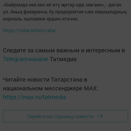
«Бәйрәмдә ике көн ял итү җитәр иде, мөгаен», - дигән
ул. Аның фикеренчә, бу предприятие һәм оешмаларның
нормаль эшләвенә ярдәм итәчәк.
https://tatar-inform.tatar
Следите за самым важным и интересным в
Telegram-канале
Татмедиа
Читайте новости Татарстана в
национальном мессенджере MАХ:
https://max.ru/tatmedia
Перейти на страницу новости