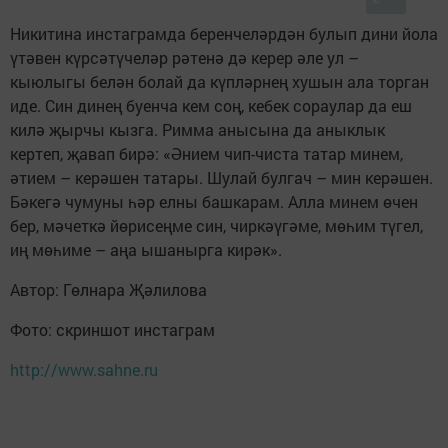
Никитина инстаграмда беренчеләрдән булып дини йола
үтәвен күрсәтүчеләр рәтенә дә керер әле ул –
кыюлыгы белән болай да күпләрнең хушын ала торган
иде. Син динең буенча кем соң, кебек сораулар да еш
килә җырчы кызга. Римма анысына да аныклык
кертеп, җавап бирә: «Әнием чип-чиста татар минем,
әтием – керәшен татары. Шулай булгач – мин керәшен.
Бәкегә чумуны һәр елны башкарам. Алла минем өчен
бер, мәчеткә йөрисеңме син, чиркәүгәме, мөһим түгел,
иң мөһиме – аңа ышанырга кирәк».
Автор: Гөлнара Җәлилова
Фото: скриншот инстаграм
http://www.sahne.ru