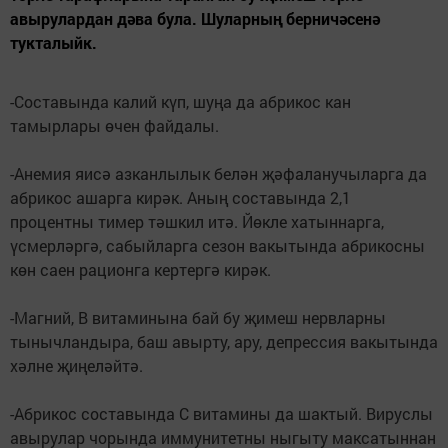
авырулардан дәва була. Шуларның берничәсенә
тукталыйк.
-Составында калий күп, шуңа да абрикос кан
тамырлары өчен файдалы.
-Анемия яисә азканлылык белән җәфаланучыларга да
абрикос ашарга кирәк. Аның составында 2,1
процентны тимер тәшкил итә. Йөкле хатыннарга,
үсмерләргә, сабыйларга сезон вакытында абрикосны
көн саен рационга кертергә кирәк.
-Магний, В витаминына бай бу җимеш нервларны
тынычландыра, баш авырту, ару, депрессия вакытында
хәлне җиңеләйтә.
-Абрикос составында С витамины да шактый. Вируслы
авырулар чорында иммунитетны ныгыту максатыннан