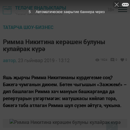
ТЕЛӘЧЕ ЯҢАЛЫКЛАРЫ
18+
4
Автоматическое закрытие баннера через
"Теләче" газетасы - Теләче районы
ТАТАРЧА ШОУ-БИЗНЕС
Римма Никитина керәшен булуны
кулайрак күрә
автор,
23 гыйнвар 2019 - 13:12
1624
0
0
Яшь җырчы Римма Никитинаны күрдегезме соң?
Бәкегә чумганын диюем. Бөтен чыгышын «Зажжем!» –
дип башлаган Римма хач мануын башкарганда да
репертуарын үзгәртмәгән: матушкасы көйләп тора,
бәкегә таба атлаган Римма шул сүзен әйтүгә, чукына.