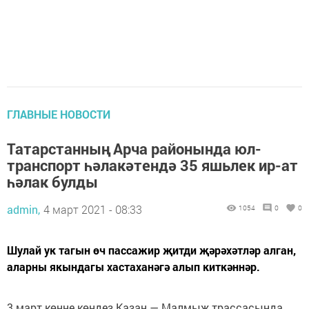
ГЛАВНЫЕ НОВОСТИ
Татарстанның Арча районында юл-
транспорт һәлакәтендә 35 яшьлек ир-ат
һәлак булды
admin,
4 март 2021 - 08:33
1054
0
0
Шулай ук тагын өч пассажир җитди җәрәхәтләр алган,
аларны якындагы хастаханәгә алып киткәннәр.
3 март көнне көндез Казан — Малмыж трассасында