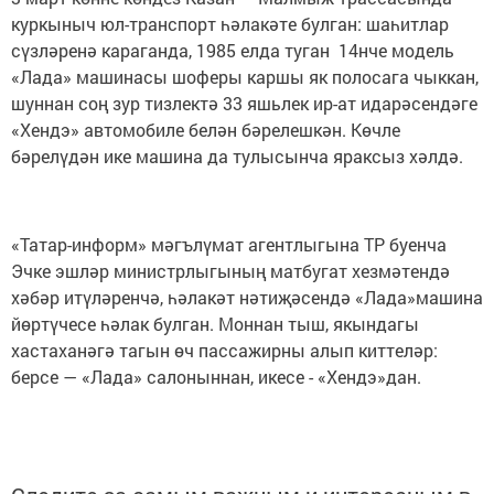
куркыныч юл-транспорт һәлакәте булган: шаһитлар
сүзләренә караганда, 1985 елда туган 14нче модель
«Лада» машинасы шоферы каршы як полосага чыккан,
шуннан соң зур тизлектә 33 яшьлек ир-ат идарәсендәге
«Хендэ» автомобиле белән бәрелешкән. Көчле
бәрелүдән ике машина да тулысынча яраксыз хәлдә.
«Татар-информ» мәгълүмат агентлыгына ТР буенча
Эчке эшләр министрлыгының матбугат хезмәтендә
хәбәр итүләренчә, һәлакәт нәтиҗәсендә «Лада»машина
йөртүчесе һәлак булган. Моннан тыш, якындагы
хастаханәгә тагын өч пассажирны алып киттеләр:
берсе — «Лада» салоныннан, икесе - «Хендэ»дан.