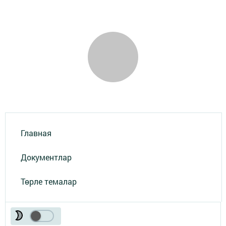
Главная
Документлар
Төрле темалар