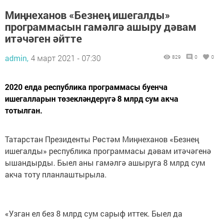
Миңнеханов «Безнең ишегалды»
программасын гамәлгә ашыру дәвам
итәчәген әйтте
admin,
4 март 2021 - 07:30
829
0
0
2020 елда республика программасы буенча
ишегалларын төзекләндерүгә 8 млрд сум акча
тотылган.
Татарстан Президенты Рөстәм Миңнеханов «Безнең
ишегалды» республика программасы дәвам итәчәгенә
ышандырды. Быел аны гамәлгә ашыруга 8 млрд сум
акча тоту планлаштырыла.
«Узган ел без 8 млрд сум сарыф иттек. Быел да