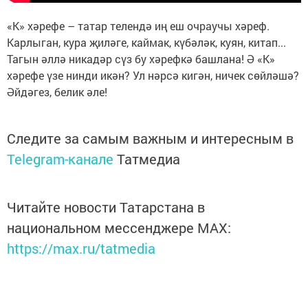
«К» хәрефе – татар телендә иң еш очраучы хәреф.
Карлыган, кура җиләге, каймак, күбәләк, куян, китап...
Тагын әллә никадәр сүз бу хәрефкә башлана! Ә «К»
хәрефе үзе нинди икән? Ул нәрсә кигән, ничек сөйләшә?
Әйдәгез, белик әле!
Следите за самым важным и интересным в
Telegram-канале
Татмедиа
Читайте новости Татарстана в
национальном мессенджере MАХ:
https://max.ru/tatmedia