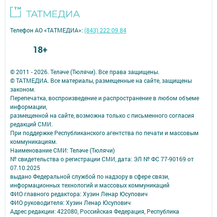
Телефон АО «ТАТМЕДИА»:
(843) 222 09 84
18+
© 2011 - 2026. Теләче (Тюлячи). Все права защищены.
© ТАТМЕДИА. Все материалы, размещенные на сайте, защищены
законом.
Перепечатка, воспроизведение и распространение в любом объеме
информации,
размещенной на сайте, возможна только с письменного согласия
редакций СМИ.
При поддержке Республиканского агентства по печати и массовым
коммуникациям.
Наименование СМИ: Теләче (Тюлячи)
№ свидетельства о регистрации СМИ, дата: ЭЛ № ФС 77-90169 от
07.10.2025
выдано Федеральной службой по надзору в сфере связи,
информационных технологий и массовых коммуникаций
ФИО главного редактора: Хузин Ленар Юсупович
ФИО руководителя: Хузин Ленар Юсупович
Адрес редакции: 422080, Российская Федерация, Республика