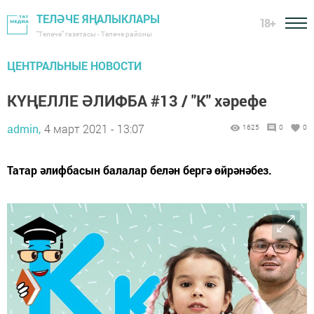
ТЕЛӘЧЕ ЯҢАЛЫКЛАРЫ
18+
"Теләче" газетасы - Теләче районы
ЦЕНТРАЛЬНЫЕ НОВОСТИ
КҮҢЕЛЛЕ ӘЛИФБА #13 / "К" хәрефе
admin,
4 март 2021 - 13:07
1625
0
0
Татар әлифбасын балалар белән бергә өйрәнәбез.