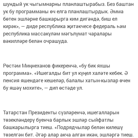
шундый ук чыгымнарны планлаштырабыз. Без баштан
ук бу программаны өч елга планлаштырдык. Әмма
бөтен эшләрне башкарырга ким дигәндә, биш ел
кирәк», — диде республика җитәкчесе федераль һәм
республика массакүләм мәгълүмат чаралары
вәкилләре белән очрашуда.
Рөстәм Миңнеханов фикеренчә, «бу бик яхшы
программа». «Ишегалды бит ул күңел халәте кебек. Ә
пенсия яшендәге кешеләр, балалы хатын-кызлар өчен
бу яшәү мохите», — дип өстәде ул.
Татарстан Президенты сүзләренчә, ишегалларын
төзекләндерү буенча барлык эшләр сыйфатлы
башкарылырга тиеш. «Подрядчылар белән килешү
төзелгән бит. Әгәр алар акча алган икән, эшләргә тиеш.