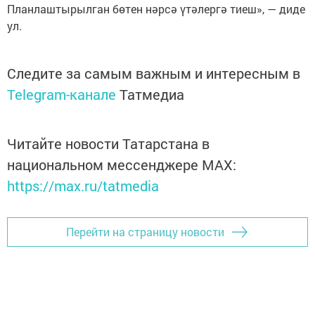
Планлаштырылган бөтен нәрсә үтәлергә тиеш», — диде
ул.
Следите за самым важным и интересным в
Telegram-канале
Татмедиа
Читайте новости Татарстана в
национальном мессенджере MАХ:
https://max.ru/tatmedia
Перейти на страницу новости