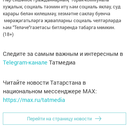
хуҗалык, социаль тәэмин итү һәм социаль яклау, суд
карары белән килешмәү, хезмәтне саклау буенча
мөрәҗәгатьләргә җавапларны социаль челтәрләрдә
һәм "Теләче"газетасы битләрендә табарга мөмкин.
(18+)
Следите за самым важным и интересным в
Telegram-канале
Татмедиа
Читайте новости Татарстана в
национальном мессенджере MАХ:
https://max.ru/tatmedia
Перейти на страницу новости