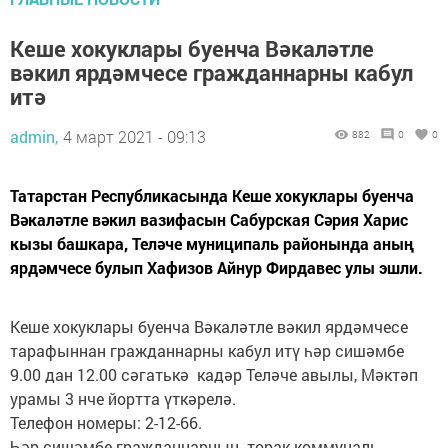
Кеше хокуклары буенча Вәкаләтле
вәкил ярдәмчесе гражданнарны кабул
итә
admin,
4 март 2021 - 09:13
882
0
0
Татарстан Республикасында Кеше хокуклары буенча
Вәкаләтле вәкил вазифасын Сабурская Сәрия Харис
кызы башкара, Теләче муниципаль районында аның
ярдәмчесе булып Хафизов Айнур Фирдавес улы эшли.
Кеше хокуклары буенча Вәкаләтле вәкил ярдәмчесе
тарафыннан гражданнарны кабул итү һәр сишәмбе
9.00 дан 12.00 сәгатькә кадәр Теләче авылы, Мәктәп
урамы 3 нче йортта үткәрелә.
Телефон номеры: 2-12-66.
Һәр сишәмбе гражданнарның торак-коммуналь