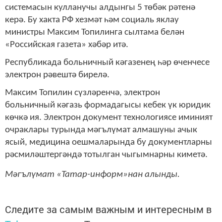
системасын кулланучы алдынгы 5 төбәк рәтенә
керә. Бу хакта РФ хезмәт һәм социаль яклау
министры Максим Топилинга сылтама белән
«Российская газета» хәбәр итә.
Республикада больничный кәгазенең һәр өченчесе
электрон рәвештә бирелә.
Максим Топилин сүзләренчә, электрон
больничный кәгазь формадагысы кебек үк юридик
көчкә ия. Электрон документ технологиясе иминият
очраклары турында мәгълүмат алмашуны ачык
ясый, медицина оешмаларында бу документларны
рәсмиләштергәндә тотылган чыгымнарны киметә.
Мәгълүмат «Татар-информ»нан алынды.
Следите за самым важным и интересным в