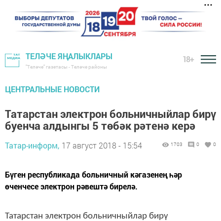
ТЕЛӘЧЕ ЯҢАЛЫКЛАРЫ
18+
"Теләче" газетасы - Теләче районы
ЦЕНТРАЛЬНЫЕ НОВОСТИ
Татарстан электрон больничныйлар бирү
буенча алдынгы 5 төбәк рәтенә керә
Татар-информ,
17 август 2018 - 15:54
1703
0
0
Бүген республикада больничный кәгазенең һәр
өченчесе электрон рәвештә бирелә.
Татарстан электрон больничныйлар бирү