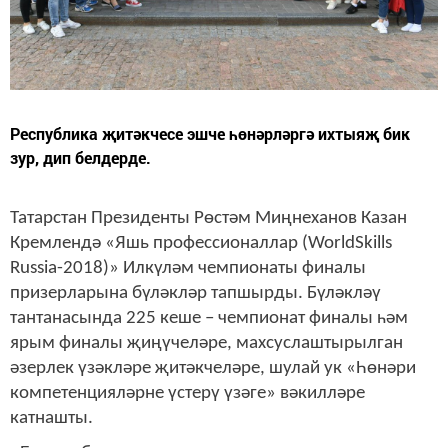
Республика җитәкчесе эшче һөнәрләргә ихтыяҗ бик
зур, дип белдерде.
Татарстан Президенты Рөстәм Миңнеханов Казан
Кремлендә «Яшь профессионаллар (WorldSkills
Russia-2018)» Илкүләм чемпионаты финалы
призерларына бүләкләр тапшырды. Бүләкләү
тантанасында 225 кеше – чемпионат финалы һәм
ярым финалы җиңүчеләре, махсуслаштырылган
әзерлек үзәкләре җитәкчеләре, шулай ук «Һөнәри
компетенцияләрне үстерү үзәге» вәкилләре
катнашты.