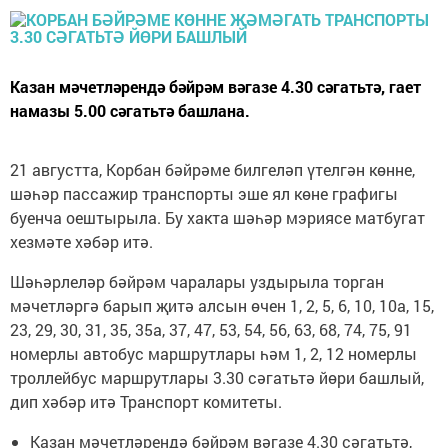
Казан мәчетләрендә бәйрәм вәгазе 4.30 сәгатьтә, гает
намазы 5.00 сәгатьтә башлана.
21 августта, Корбан бәйрәме билгеләп үтелгән көнне,
шәһәр пассажир транспорты эше ял көне графигы
буенча оештырыла. Бу хакта шәһәр мэриясе матбугат
хезмәте хәбәр итә.
Шәһәрлеләр бәйрәм чаралары уздырыла торган
мәчетләргә барып җитә алсын өчен 1, 2, 5, 6, 10, 10а, 15,
23, 29, 30, 31, 35, 35а, 37, 47, 53, 54, 56, 63, 68, 74, 75, 91
номерлы автобус маршрутлары һәм 1, 2, 12 номерлы
троллейбус маршрутлары 3.30 сәгатьтә йөри башлый,
дип хәбәр итә Транспорт комитеты.
Казан мәчетләрендә бәйрәм вәгазе 4.30 сәгатьтә,