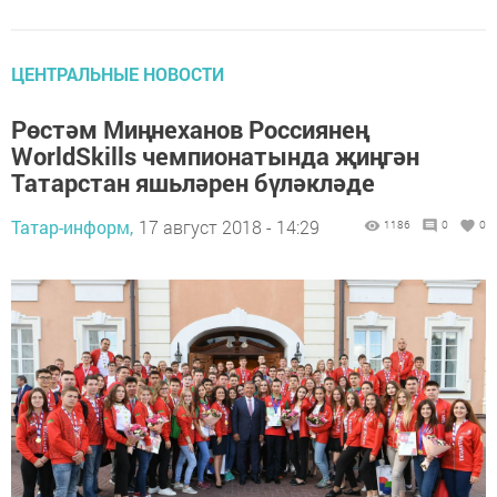
ЦЕНТРАЛЬНЫЕ НОВОСТИ
Рөстәм Миңнеханов Россиянең
WorldSkills чемпионатында җиңгән
Татарстан яшьләрен бүләкләде
Татар-информ,
17 август 2018 - 14:29
1186
0
0