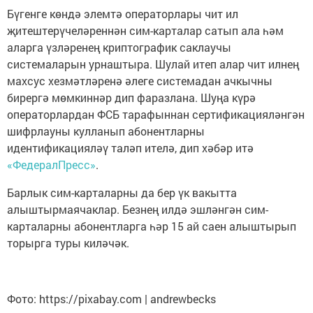
Бүгенге көндә элемтә операторлары чит ил
җитештерүчеләреннән сим-карталар сатып ала һәм
аларга үзләренең криптографик саклаучы
системаларын урнаштыра. Шулай итеп алар чит илнең
махсус хезмәтләренә әлеге системадан ачкычны
бирергә мөмкиннәр дип фаразлана. Шуңа күрә
операторлардан ФСБ тарафыннан сертификацияләнгән
шифрлауны кулланып абонентларны
идентификацияләү таләп ителә, дип хәбәр итә
«ФедералПресс»
.
Барлык сим-карталарны да бер үк вакытта
алыштырмаячаклар. Безнең илдә эшләнгән сим-
карталарны абонентларга һәр 15 ай саен алыштырып
торырга туры киләчәк.
Фото: https://pixabay.com | andrewbecks