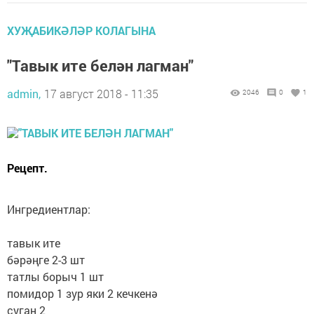
ХУҖАБИКӘЛӘР КОЛАГЫНА
"Тавык ите белән лагман"
admin,
17 август 2018 - 11:35
2046
0
1
Рецепт.
Ингредиентлар:
тавык ите
бәрәңге 2-3 шт
татлы борыч 1 шт
помидор 1 зур яки 2 кечкенә
суган 2