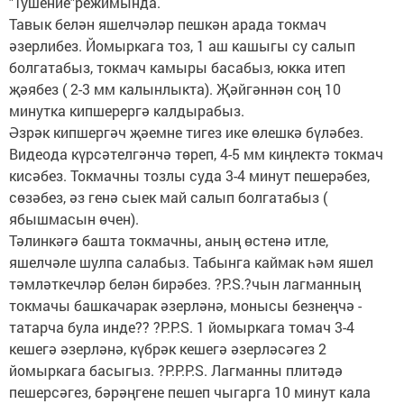
"Тушение"режимында.
Тавык белән яшелчәләр пешкән арада токмач
әзерлибез. Йомыркага тоз, 1 аш кашыгы су салып
болгатабыз, токмач камыры басабыз, юкка итеп
җәябез ( 2-3 мм калынлыкта). Җәйгәннән соң 10
минутка кипшерергә калдырабыз.
Әзрәк кипшергәч җәемне тигез ике өлешкә бүләбез.
Видеода күрсәтелгәнчә төреп, 4-5 мм киңлектә токмач
кисәбез. Токмачны тозлы суда 3-4 минут пешерәбез,
сөзәбез, әз генә сыек май салып болгатабыз (
ябышмасын өчен).
Тәлинкәгә башта токмачны, аның өстенә итле,
яшелчәле шулпа салабыз. Табынга каймак һәм яшел
тәмләткечләр белән бирәбез. ?Р.S.?чын лагманның
токмачы башкачарак әзерләнә, монысы безнеңчә -
татарча була инде?? ?Р.Р.S. 1 йомыркага томач 3-4
кешегә әзерләнә, күбрәк кешегә әзерләсәгез 2
йомыркага басыгыз. ?P.P.P.S. Лагманны плитәдә
пешерсәгез, бәрәңгене пешеп чыгарга 10 минут кала