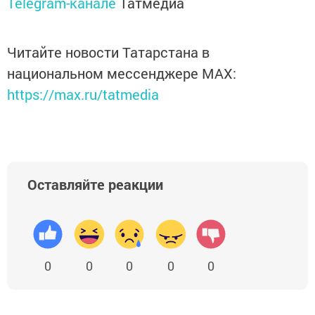
Telegram-канале
Татмедиа
Читайте новости Татарстана в
национальном мессенджере MАХ:
https://max.ru/tatmedia
Оставляйте реакции
0
0
0
0
0