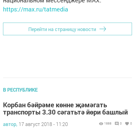
национальном мессенджере MАХ:
https://max.ru/tatmedia
Перейти на страницу новости
В РЕСПУБЛИКЕ
Корбан бәйрәме көнне җәмәгать
транспорты 3.30 сәгатьтә йөри башлый
автор,
17 август 2018 - 11:20
1888
0
0