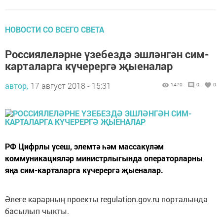
НОВОСТИ СО ВСЕГО СВЕТА
Россиялеләрне үзебездә эшләнгән сим-
карталарга күчерергә җыеналар
автор,
17 август 2018 - 15:31
1470
0
0
РФ Цифрлы үсеш, элемтә һәм массакүләм
коммуникацияләр министрлыгында операторларны
яңа сим-карталарга күчерергә җыеналар.
Әлеге карарның проекты regulation.gov.ru порталында
басылып чыкты.