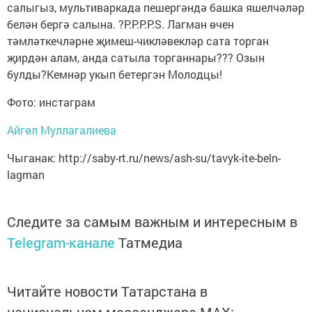
салыгыз, мультиваркада пешергәндә башка яшелчәләр
белән бергә салына. ?P.P.P.P.S. Лагман өчен
тәмләткечләрне җимеш-чикләвекләр сата торган
җирдән алам, анда сатыла торганнары??? Озын
булды?Кемнәр укып бетергэн Молодцы!
Фото: инстаграм
Айгөл Муллагалиева
Чыганак: http://saby-rt.ru/news/ash-su/tavyk-ite-beln-
lagman
Следите за самым важным и интересным в
Telegram-канале
Татмедиа
Читайте новости Татарстана в