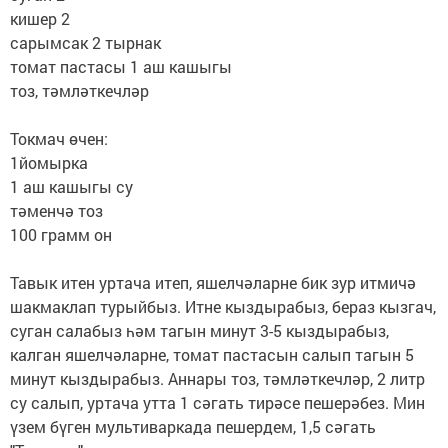
кишер 2
сарымсак 2 тырнак
томат пастасы 1 аш кашыгы
тоз, тәмләткечләр
Токмач өчен:
1йомырка
1 аш кашыгы су
тәменчә тоз
100 грамм он
Тавык итен уртача итеп, яшелчәларне бик зур итмичә
шакмаклап турыйбыз. Итне кыздырабыз, бераз кызгач,
суган салабыз һәм тагын минут 3-5 кыздырабыз,
калган яшелчәларне, томат пастасын салып тагын 5
минут кыздырабыз. Аннары тоз, тәмләткечләр, 2 литр
су салып, уртача утта 1 сәгать тирәсе пешерәбез. Мин
үзем бүген мультиваркада пешердем, 1,5 сәгать