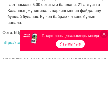
гает намазы 5.00 сәгатьтә башлана. 21 августта
Казанның муниципаль паркингыннан файдалану
бушлай булачак. Бу көн бәйрәм ял көне булып
санала.
Фото: https://pixabay.com | Free-Photos
Татарстанның яңалыклары монда
https://tatar-inform.tatar
Язылыгыз
Следите за самым важным и интересным в
Telegram-канале
Татмедиа
Читайте новости Татарстана в
национальном мессенджере MАХ:
https://max.ru/tatmedia