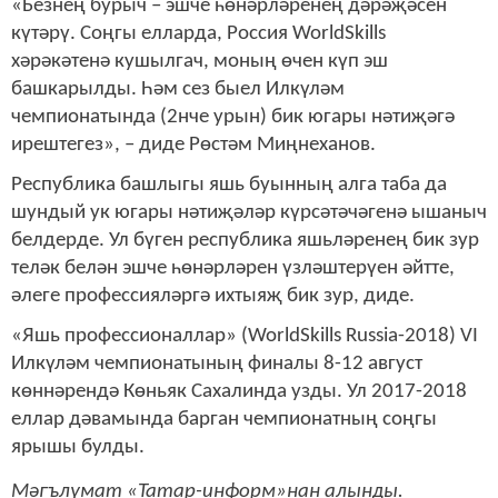
«Безнең бурыч – эшче һөнәрләренең дәрәҗәсен
күтәрү. Соңгы елларда, Россия WorldSkills
хәрәкәтенә кушылгач, моның өчен күп эш
башкарылды. Һәм сез быел Илкүләм
чемпионатында (2нче урын) бик югары нәтиҗәгә
ирештегез», – диде Рөстәм Миңнеханов.
Республика башлыгы яшь буынның алга таба да
шундый ук югары нәтиҗәләр күрсәтәчәгенә ышаныч
белдерде. Ул бүген республика яшьләренең бик зур
теләк белән эшче һөнәрләрен үзләштерүен әйтте,
әлеге профессияләргә ихтыяҗ бик зур, диде.
«Яшь профессионаллар» (WorldSkills Russia-2018) VI
Илкүләм чемпионатының финалы 8-12 август
көннәрендә Көньяк Сахалинда узды. Ул 2017-2018
еллар дәвамында барган чемпионатның соңгы
ярышы булды.
Мәгълүмат «Татар-информ»нан алынды.