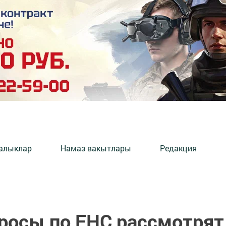
алыклар
Намаз вакытлары
Редакция
росы по ЕНС рассмотрят