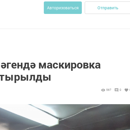
Отправить
Авторизоваться
зәгендә маскировка
ештырылды
567
0