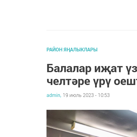
РАЙОН ЯҢАЛЫКЛАРЫ
Балалар иҗат ү
челтәре үрү о
admin,
19 июль 2023 - 10:53