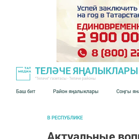
ТЕЛӘЧЕ ЯҢАЛЫКЛАРЫ
"Теләче" газетасы - Теләче районы
Баш бит
Район яңалыклары
Соңгы ян
В РЕСПУБЛИКЕ
Актуальные воп