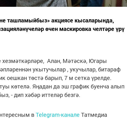
рне ташламыйбыз» акциясе кысаларында,
зацияләнүчеләр өчен маскировка челтәре үрү
е хезмәткәрләре, Алан, Мәтәскә, Югары
әпләреннән укытучылар , укучылар, битараф
к оешкан төстә барып, 7 м сетка үрелде.
уы көтелә. Яңадан да эш график буенча алып
з, - дип хәбәр иттеләр безгә.
интересным в
Telegram-канале
Татмедиа