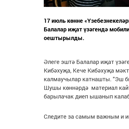
17 июль көнне «Үзебезнекелә
Балалар иҗат үзәгендә мобили
оештырылды.
Әлеге эштә Балалар иҗат үзәг
Кибәхуҗа, Кече Кибәхуҗа мәкт
калмаучылар катнашты. "Эш би
Шушы көннәрдә материал кайт
барылачак диеп ышанып калабы
Следите за самым важным и 