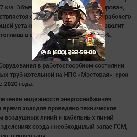
7 км. Объект полностью автоматизирован,
ствляется оператором с удаленного рабочего
щей установки и тепловых сетей позволит
 топлива в отопительный сезон на 15%.
борудования в работоспособном состоянии
х труб котельной на НПС «Мостовая», срок
 2020 года.
спечения надежности энергоснабжения
а время холодов проведено техническое
км воздушных линий и кабельных линий
азделениях создан необходимый запас ГСМ,
имого инвентаря.