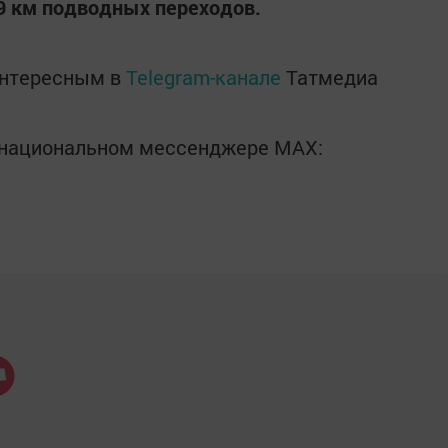
79 км подводных переходов.
интересным в
Telegram-канале
Татмедиа
в национальном мессенджере MАХ: