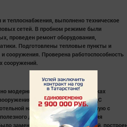
 и теплоснабжения, выполнено техническое
ловых сетей. В пробном режиме были
ых, проведен ремонт оборудования,
матики. Подготовлены тепловые пункты и
 и сооружения. Проверена работоспособность
ых сооружений.
но модернизации котельных. В рамках
вооружения и реконструкции на ЛПДС
отельной на новую, блочно–модульную с
лезного действия. Для обеспечения
ыло заменено 2,6 км тепловых сетей, построе