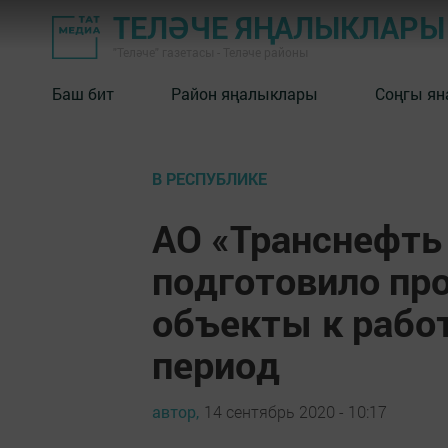
ТЕЛӘЧЕ ЯҢАЛЫКЛАРЫ
"Теләче" газетасы - Теләче районы
Баш бит
Район яңалыклары
Соңгы ян
В РЕСПУБЛИКЕ
АО «Транснефть
подготовило пр
объекты к рабо
период
автор,
14 сентябрь 2020 - 10:17