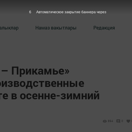
5
Автоматическое закрытие баннера через
алыклар
Намаз вакытлары
Редакция
 – Прикамье»
оизводственные
те в осенне-зимний
894
0