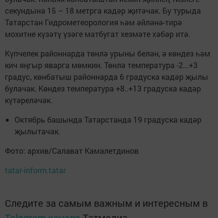
секундына 15 – 18 метрга кадәр җитәчак. Бу турыда
Татарстан Гидрометеорология һәм әйләнә-тирә
мохитне күзәтү үзәге матбугат хезмәте хәбәр итә.
Күпчелек районнарда төнлә урыны белән, ә көндез һәм
кич яңгыр яварга мөмкин. Төнлә температура -2...+3
градус, көнбатыш районнарда 6 градуска кадәр җылы
булачак. Көндез температура +8..+13 градуска кадәр
күтәреләчәк.
Октябрь башында Татарстанда 19 градуска кадәр
җылытачак.
Фото: архив/Салават Камалетдинов
tatar-inform.tatar
Следите за самым важным и интересным в
Telegram-канале
Татмедиа