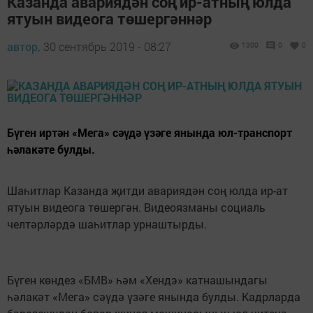
Казанда авариядән соң ир-атның юлда
ятуын видеога төшергәннәр
автор,
30 сентябрь 2019 - 08:27
1300
0
0
Бүген иртән «Мега» сәүдә үзәге янында юл-транспорт
һәлакәте булды.
Шаһитлар Казанда җитди авариядән соң юлда ир-ат
ятуын видеога төшергән. Видеоязманы социаль
челтәрләрдә шаһитлар урнаштырды.
Бүген көндез «БМВ» һәм «Хендэ» катнашындагы
һәлакәт «Мега» сәүдә үзәге янында булды. Кадрларда