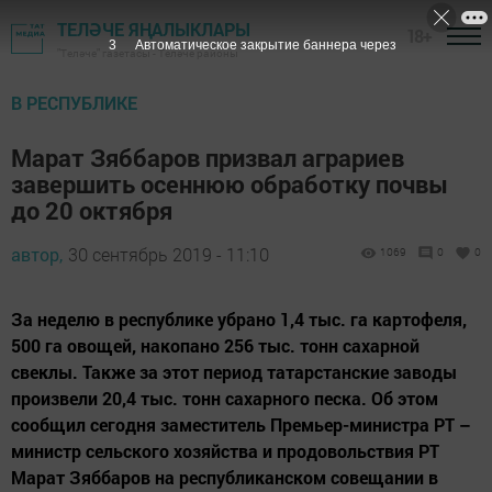
ТЕЛӘЧЕ ЯҢАЛЫКЛАРЫ
18+
2
Автоматическое закрытие баннера через
"Теләче" газетасы - Теләче районы
В РЕСПУБЛИКЕ
Марат Зяббаров призвал аграриев
завершить осеннюю обработку почвы
до 20 октября
автор,
30 сентябрь 2019 - 11:10
1069
0
0
За неделю в республике убрано 1,4 тыс. га картофеля,
500 га овощей, накопано 256 тыс. тонн сахарной
свеклы. Также за этот период татарстанские заводы
произвели 20,4 тыс. тонн сахарного песка. Об этом
сообщил сегодня заместитель Премьер-министра РТ –
министр сельского хозяйства и продовольствия РТ
Марат Зяббаров на республиканском совещании в