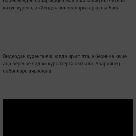
бәрелешүдән бавар җиңел машинасының юл читенә
китүе күренә, ә «Хендэ» полосаларга аркылы баса.
Видеодан күренгәнчә, юлда ир-ат ята, ә берничә кеше
аңа беренче ярдәм күрсәтергә омтыла. Авариянең
сәбәпләре ачыклана.