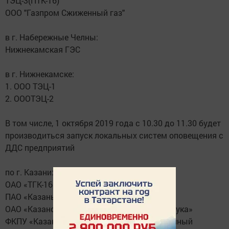
ТЭЦ-3(ПТК-16)
ООО "Газпром Сжиженный газ"
в г. Набережные Челны:
Нижнекамская ГЭС
в г. Нижнекамске:
1. ООО ТЭЦ-1
2. ОООТЭЦ-2
В том числе, 1 октября 2019 года с 10.30 до 11.30 будет
производиться запуск локальных систем оповещения с
ДДС предприятий
по г. Казани:
ОАО «ТГК-16» Казанская ТЭЦ-3
ПАО «Казаньоргсинтез»
ОАО «Казанский завод синтетического каучука»
ФКПУ «Казанский государственный казенный