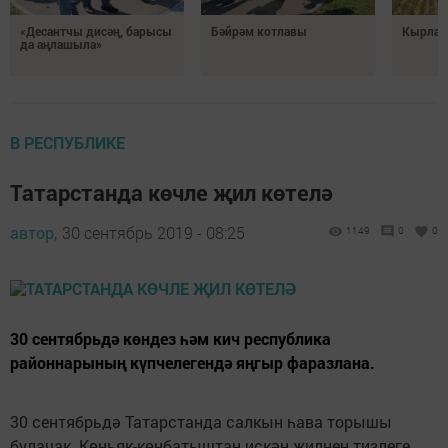
«Десантчы дисәң, барысы
Бәйрәм котлавы
Кырлард
да аңлашыла»
В РЕСПУБЛИКЕ
Татарстанда көчле җил көтелә
автор,
30 сентябрь 2019 - 08:25
1149
0
0
30 сентябрьдә көндез һәм кич республика
районнарының күпчелегендә яңгыр фаразлана.
30 сентябрьдә Татарстанда салкын һава торышы
булачак. Көньяк-көнбатыштан искән җилнең тизлеге