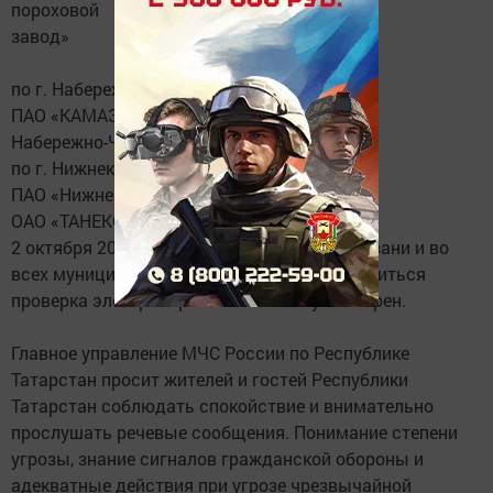
пороховой
завод»
по г. Набережные Челны:
ПАО «КАМАЗ»
Набережно-Челнинская ТЭЦ
по г. Нижнекамску:
ПАО «Нижнекамскнефтехим»
ОАО «ТАНЕКО»
2 октября 2019 года с 10.00 до 10.30 в г. Казани и во
всех муниципальных районах будет проводиться
проверка электросирен С-40 без запуска сирен.
Главное управление МЧС России по Республике
Татарстан просит жителей и гостей Республики
Татарстан соблюдать спокойствие и внимательно
прослушать речевые сообщения. Понимание степени
угрозы, знание сигналов гражданской обороны и
адекватные действия при угрозе чрезвычайной