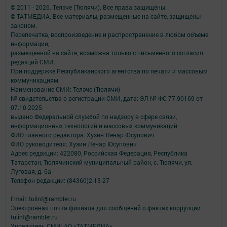
© 2011 - 2026. Теләче (Тюлячи). Все права защищены.
© ТАТМЕДИА. Все материалы, размещенные на сайте, защищены
законом.
Перепечатка, воспроизведение и распространение в любом объеме
информации,
размещенной на сайте, возможна только с письменного согласия
редакций СМИ.
При поддержке Республиканского агентства по печати и массовым
коммуникациям.
Наименование СМИ: Теләче (Тюлячи)
№ свидетельства о регистрации СМИ, дата: ЭЛ № ФС 77-90169 от
07.10.2025
выдано Федеральной службой по надзору в сфере связи,
информационных технологий и массовых коммуникаций
ФИО главного редактора: Хузин Ленар Юсупович
ФИО руководителя: Хузин Ленар Юсупович
Адрес редакции: 422080, Российская Федерация, Республика
Татарстан, Тюлячинский муниципальный район, с. Тюлячи, ул.
Луговая, д. 6а
Телефон редакции: (84360)2-⁠13-⁠27
Email: tulinf@rambler.ru
Электронная почта филиала для сообщений о фактах коррупции:
tulinf@rambler.ru
Учредитель СМИ: АО «ТАТМЕДИА»