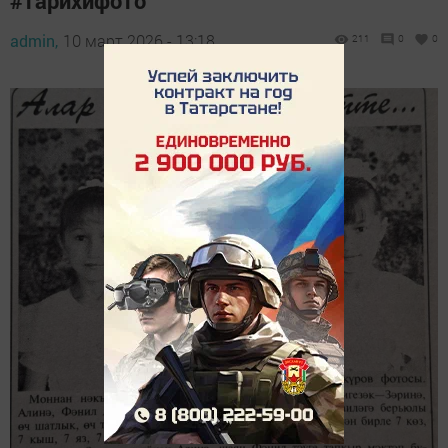
#тарихифото
admin,
10 март 2026 - 13:18
211
0
0