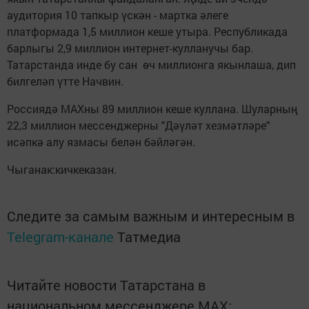
аудитория 10 тапкыр үскән - мартка әлеге
платформада 1,5 миллион кеше утыра. Республикада
барлыгы 2,9 миллион интернет-кулланучы бар.
Татарстанда инде бу сан өч миллионга якынлаша, дип
билгеләп үтте Начвин.
Россиядә МАХны 89 миллион кеше куллана. Шуларның
22,3 миллион мессенджерны "Дәүләт хезмәтләре"
исәпкә алу язмасы белән бәйләгән.
Чыганак:кичкеказан.
Следите за самым важным и интересным в
Telegram-канале
Татмедиа
Читайте новости Татарстана в
национальном мессенджере MАХ: