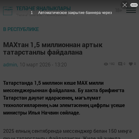
ТЕЛӘЧЕ ЯҢАЛЫКЛАРЫ
18+
"Теләче" газетасы - Теләче районы
В РЕСПУБЛИКЕ
МАХтан 1,5 миллионнан артык
татарстанлы файдалана
admin,
10 март 2026 - 13:20
192
0
0
Татарстанда 1,5 миллион кеше МАХ милли
мессенджерыннан файдалана. Бу хакта брифингта
Татарстан дәүләт идарәсенең, мәгълүмат
технологияләренең һәм элемтәсенең цифрлы үсеше
министры Илья Начвин сөйләде.
2025 елның сентябрендә мессенджер белән 150 меңгә
якын татарстанлы файдаланган. Җиде ай эчендә