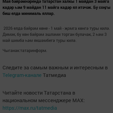
Май бәйрәмнәрендә Татарстан халкы 1 майдан 3 майга
кадәр һәм 9 майдан 11 майга кадәр ял итәчәк. Бу соңгы
биш елда минималь яллар.
2026 елда бәйрәм көне - 1 май - җомга көнгә туры килә.
Димәк, бу көн бәйрәм эшләми торган булачак, 2 һәм 3
май шимбә һәм якшәмбегә туры килә.
Чыганак:татаринформ.
Следите за самым важным и интересным в
Telegram-канале
Татмедиа
Читайте новости Татарстана в
национальном мессенджере MАХ:
https://max.ru/tatmedia