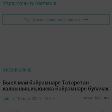
https://max.ru/tatmedia
Перейти на страницу новости
В РЕСПУБЛИКЕ
Быел май бәйрәмнәре Татарстан
халкының иң кыска бәйрәмнәре булачак
admin,
10 март 2026 - 13:09
220
0
0