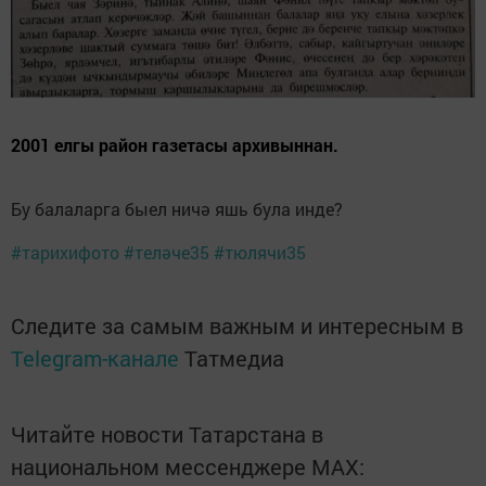
2001 елгы район газетасы архивыннан.
Бу балаларга быел ничә яшь була инде?
#тарихифото
#теләче35
#тюлячи35
Следите за самым важным и интересным в
Telegram-канале
Татмедиа
Читайте новости Татарстана в
национальном мессенджере MАХ: