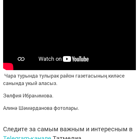
Чара турында тулырак район газетасының киләсе
санында укый аласыз.
Зөлфия Ибраһимова.
Алинә Шәмәрданова фотолары.
Следите за самым важным и интересным в
Telegram-канале
Татмедиа