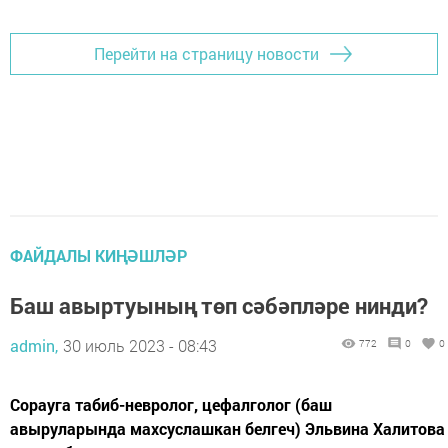
Перейти на страницу новости
ФАЙДАЛЫ КИҢӘШЛӘР
Баш авыртуының төп сәбәпләре нинди?
admin,
30 июль 2023 - 08:43
772
0
0
Сорауга табиб-невролог, цефалголог (баш
авыруларында махсуслашкан белгеч) Эльвина Халитова