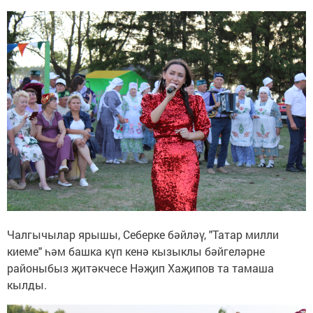
Чалгычылар ярышы, Себерке бәйләү, "Татар милли
киеме" һәм башка күп кенә кызыклы бәйгеләрне
районыбыз җитәкчесе Нәҗип Хаҗипов та тамаша
кылды.