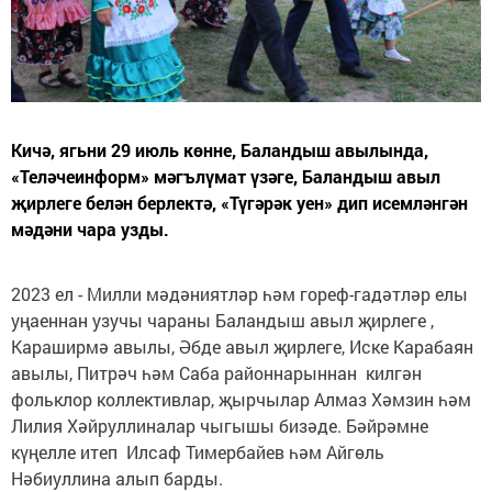
Кичә, ягьни 29 июль көнне, Баландыш авылында,
«Теләчеинформ» мәгълүмат үзәге, Баландыш авыл
җирлеге белән берлектә, «Түгәрәк уен» дип исемләнгән
мәдәни чара узды.
2023 ел - Милли мәдәниятләр һәм гореф-гадәтләр елы
уңаеннан узучы чараны Баландыш авыл җирлеге ,
Караширмә авылы, Әбде авыл җирлеге, Иске Карабаян
авылы, Питрәч һәм Саба районнарыннан килгән
фольклор коллективлар, җырчылар Алмаз Хәмзин һәм
Лилия Хәйруллиналар чыгышы бизәде. Бәйрәмне
күңелле итеп Илсаф Тимербайев һәм Айгөль
Нәбиуллина алып барды.