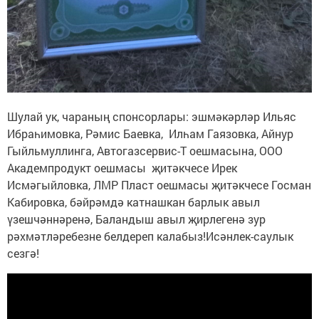
Шулай ук, чараның спонсорлары: эшмәкәрләр Ильяс
Ибраһимовка, Рәмис Баевка, Илһам Гаязовка, Айнур
Гыйльмуллинга, Автогазсервис-Т оешмасына, ООО
Академпродукт оешмасы җитәкчесе Ирек
Исмәгыйловка, ЛМР Пласт оешмасы җитәкчесе Госман
Кабировка, бәйрәмдә катнашкан барлык авыл
үзешчәннәренә, Баландыш авыл җирлегенә зур
рәхмәтләребезне белдереп калабыз!Исәнлек-саулык
сезгә!