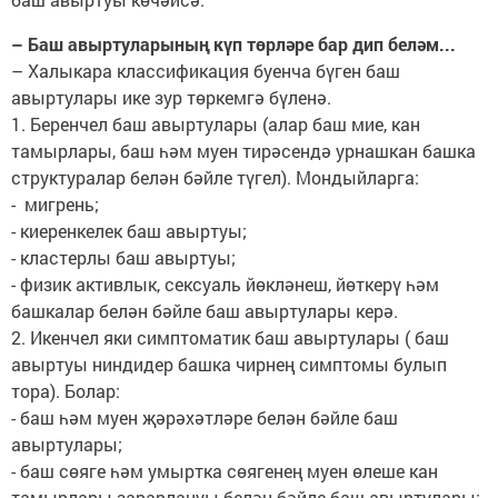
– Баш авыртуларының күп төрләре бар дип беләм...
– Халыкара классификация буенча бүген баш
авыртулары ике зур төркемгә бүленә.
1. Беренчел баш авыртулары (алар баш мие, кан
тамырлары, баш һәм муен тирәсендә урнашкан башка
структуралар белән бәйле түгел). Мондыйларга:
- мигрень;
- киеренкелек баш авыртуы;
- кластерлы баш авыртуы;
- физик активлык, сексуаль йөкләнеш, йөткерү һәм
башкалар белән бәйле баш авыртулары керә.
2. Икенчел яки симптоматик баш авыртулары ( баш
авыртуы ниндидер башка чирнең симптомы булып
тора). Болар:
- баш һәм муен җәрәхәтләре белән бәйле баш
авыртулары;
- баш сөяге һәм умыртка сөягенең муен өлеше кан
тамырлары зарарлануы белән бәйле баш авыртулары;