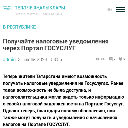
ТЕЛӘЧЕ ЯҢАЛЫКЛАРЫ
18+
"Теләче" газетасы - Теләче районы
В РЕСПУБЛИКЕ
Получайте налоговые уведомления
через Портал ГОСУСЛУГ
admin,
31 июль 2023 - 08:06
451
0
0
Теперь жители Татарстана имеют возможность
получать налоговые уведомления на Госуслугах. Ранее
такая возможность не была доступна, и
налогоплательщики могли видеть только информацию
о своей налоговой задолженности на Портале Госуслуг.
Однако теперь, благодаря новому обновлению, они
также могут получать и уведомления о начислениях
налогов на Портале ГОСУСЛУГ.