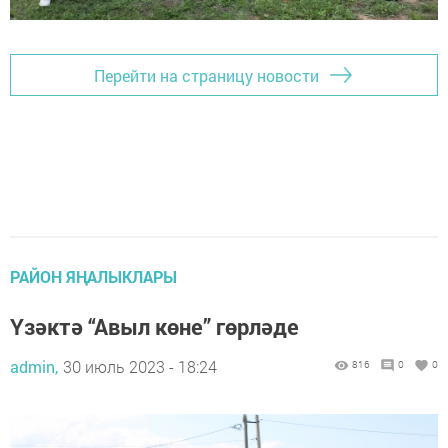
Перейти на страницу новости
РАЙОН ЯҢАЛЫКЛАРЫ
Үзәктә “Авыл көне” гөрләде
admin,
30 июль 2023 - 18:24
816
0
0