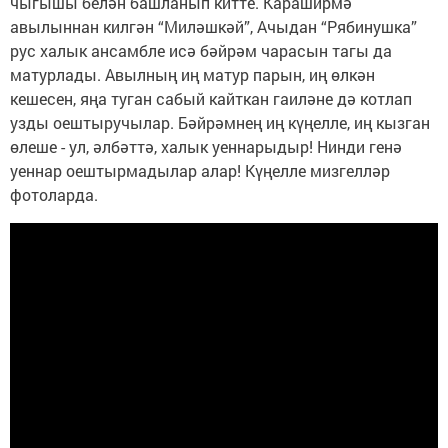
чыгышы белән башланып китте. Караширмә
авылыннан килгән “Миләшкәй”, Ачыдан “Рябинушка”
рус халык ансамбле исә бәйрәм чарасын тагы да
матурлады. Авылның иң матур парын, иң өлкән
кешесен, яңа туган сабый кайткан гаиләне дә котлап
узды оештыручылар. Бәйрәмнең иң күңелле, иң кызган
өлеше - ул, әлбәттә, халык уеннарыдыр! Нинди генә
уеннар оештырмадылар алар! Күңелле мизгелләр
фотоларда.