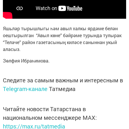
Яшьләр тырышлыгы һәм авыл халкы ярдәме белән
оештырылган “Авыл көне” бәйрәме турында тулырак
“Теләче” район газетасының киләсе саныннан укый
аласыз.
Зөлфия Ибраһимова.
Следите за самым важным и интересным в
Telegram-канале
Татмедиа
Читайте новости Татарстана в
национальном мессенджере MАХ:
https://max.ru/tatmedia