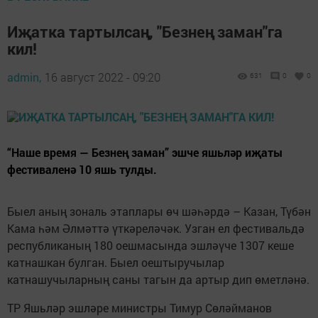
Иҗатка тартылсаң, "Безнең заман"га
кил!
admin,
16 август 2022 - 09:20
631
0
0
“Наше время — Безнең заман” эшче яшьләр иҗаты
фестиваленә 10 яшь тулды.
Быел аның зональ этаплары өч шәһәрдә – Казан, Түбән
Кама һәм Әлмәттә үткәреләчәк. Узган ел фестивальдә
республиканың 180 оешмасында эшләүче 1307 кеше
катнашкан булган. Быел оештыручылар
катнашучыларның саны тагын да артыр дип өметләнә.
ТР Яшьләр эшләре министры Тимур Сөләйманов