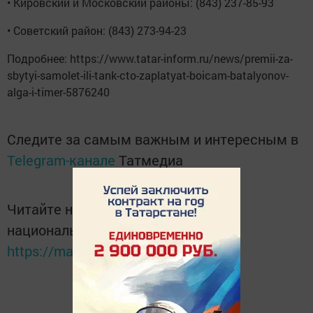
• Кировский и Московский районы: (843) 237-85-93
• Советский район: (843) 273-94-23
Подробнее: https://www.tatar-inform.ru/news/premii-za-
sbytyi-samolet-ili-tank-cto-zaplatyat-boicam-batalyonov-
alga-i-timer-5876240
Следите за самым важным и интересным в
Telegram-канале
Татмедиа
Читайте новости Татарстана в
национальном мессенджере MАХ:
https://max.ru/tatmedia