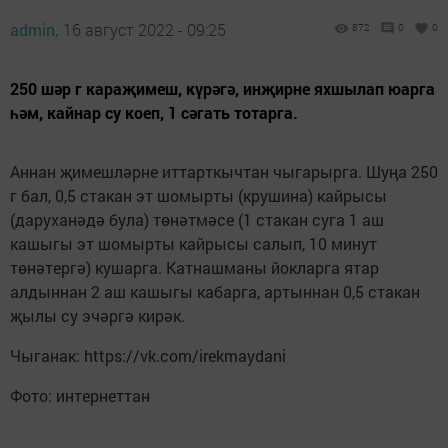
admin,
16 август 2022 - 09:25
872
0
0
250 шәр г караҗимеш, күрәгә, инҗирне яхшылап юарга
һәм, кайнар су коеп, 1 сәгать тотарга.
Аннан җимешләрне иттарткычтан чыгарырга. Шуңа 250
г бал, 0,5 стакан эт шомырты (крушина) кайрысы
(даруханәдә була) төнәтмәсе (1 стакан суга 1 аш
кашыгы эт шомырты кайрысы салып, 10 минут
төнәтергә) кушарга. Катнашманы йокларга ятар
алдыннан 2 аш кашыгы кабарга, артыннан 0,5 стакан
җылы су эчәргә кирәк.
Чыганак: https://vk.com/irekmaydani
Фото: интернеттан