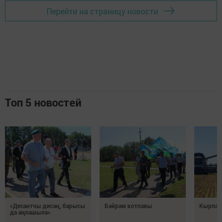
Перейти на страницу новости
Топ 5 новостей
«Десантчы дисәң, барысы
Бәйрәм котлавы
Кырлард
да аңлашыла»