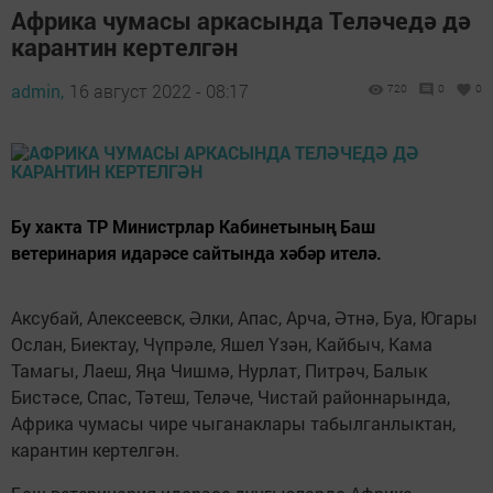
Африка чумасы аркасында Теләчедә дә
карантин кертелгән
admin,
16 август 2022 - 08:17
720
0
0
Бу хакта ТР Министрлар Кабинетының Баш
ветеринария идарәсе сайтында хәбәр ителә.
Аксубай, Алексеевск, Әлки, Апас, Арча, Әтнә, Буа, Югары
Ослан, Биектау, Чүпрәле, Яшел Үзән, Кайбыч, Кама
Тамагы, Лаеш, Яңа Чишмә, Нурлат, Питрәч, Балык
Бистәсе, Спас, Тәтеш, Теләче, Чистай районнарында,
Африка чумасы чире чыганаклары табылганлыктан,
карантин кертелгән.