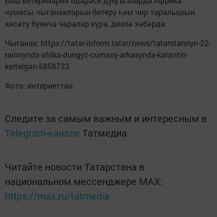
Баш ветеринария идарәсе дуңгызларда Африка
чумасы чыганакларын бетерү һәм чир таралышын
кисәтү буенча чаралар күрә, диелә хәбәрдә.
Чыганак: https://tatar-inform.tatar/news/tatarstannyn-22-
raionynda-afrika-dungyz-cumasy-arkasynda-karantin-
kertelgan-5858733
Фото: интернеттан
Следите за самым важным и интересным в
Telegram-канале
Татмедиа
Читайте новости Татарстана в
национальном мессенджере MАХ:
https://max.ru/tatmedia