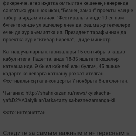
фикеренчә, әгәр иҗатка омтылган кешенең һөнәрендә
сәнгатькә урын юк икән, “Безнең заман” проекты үзеңне
табарга ярдәм итәчәк. “Фестивальгә инде 10 ел һәм
бүгенге көндә ул эшчеләр өчен дә, оешма җитәкчеләре
өчен дә зур әһәмияткә ия. Президент тарафыннан да
проектка зур игътибар бирелә”, - диде министр.
Катнашучыларның гаризалары 15 сентябрьгә кадәр
кабул ителә. Гадәттә, анда 18-35 яшьтәге кешеләр
катнаша иде. Ә быел юбилей елы булгач, 45 яшькә
кадәрге кешеләргә катнашу рөхсәт ителгән.
Фестивальнең гала-концерты 7 ноябрьгә билгеләнгән.
Чыганак: http://shahrikazan.ru/news/kyiskacha-
ya%D2%A3alyiklar/iatka-tartylsa-bezne-zamanga-kil
Фото: интернеттан
Следите за самым важным и интересным в