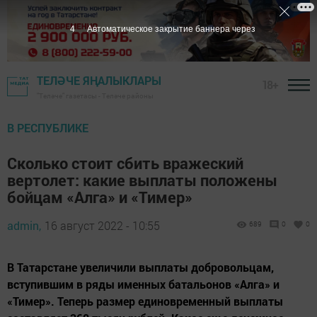
3
Автоматическое закрытие баннера через
ТЕЛӘЧЕ ЯҢАЛЫКЛАРЫ
18+
"Теләче" газетасы - Теләче районы
В РЕСПУБЛИКЕ
Сколько стоит сбить вражеский
вертолет: какие выплаты положены
бойцам «Алга» и «Тимер»
admin,
16 август 2022 - 10:55
689
0
0
В Татарстане увеличили выплаты добровольцам,
вступившим в ряды именных батальонов «Алга» и
«Тимер». Теперь размер единовременный выплаты