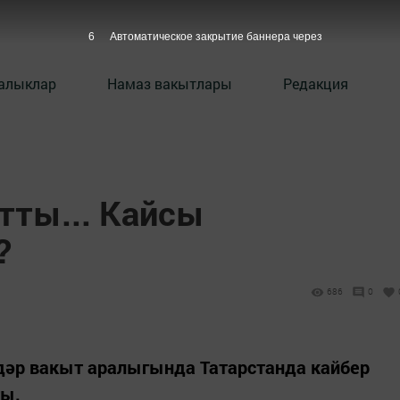
5
Автоматическое закрытие баннера через
алыклар
Намаз вакытлары
Редакция
тты... Кайсы
?
686
0
адәр вакыт аралыгында Татарстанда кайбер
ты.