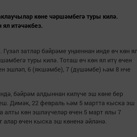
аклаучылар көне чәршәмбегә туры килә.
 ял итәчәкбез.
 Гүзәл затлар бәйрәме уңаеннан инде өч көн я
шәмбегә туры килә. Тоташ өч көн ял итү өчен
 эшләп, 6 (якшәмбе), 7 (дүшәмбе) һәм 8 нче
ндә, бәйрәм алдыннан килүче эш көне бер
еш. Димәк, 22 февраль һәм 5 мартта кыска эш
а алты көн эшләүчеләр өчен 5 март ялы 7
т алар өчен кыска эш көненә әйләнә.