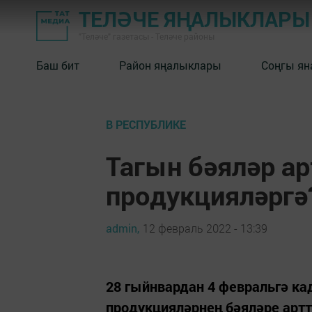
ТЕЛӘЧЕ ЯҢАЛЫКЛАРЫ
"Теләче" газетасы - Теләче районы
Баш бит
Район яңалыклары
Соңгы ян
В РЕСПУБЛИКЕ
Тагын бәяләр ар
продукцияләргә
admin,
12 февраль 2022 - 13:39
28 гыйнвардан 4 февральгә к
продукцияләрнең бәяләре арт