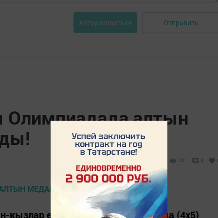
Отправить
Авторизоваться
ы Олимпиадада алтын
лды!
707
0
-кызлар өчен чаңгы эстафетасында (4х5)