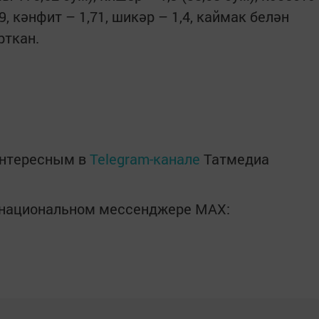
79, кәнфит – 1,71, шикәр – 1,4, каймак белән
рткан.
интересным в
Telegram-канале
Татмедиа
в национальном мессенджере MАХ: