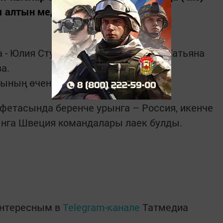
 алтын медальгә ия булды.
- Юлия Ступак, Наталья Непряева, Татьяна
а.
ының өченче алтын медале.
фетасында беренче урынга – Россия, икенче
ынга Швеция командалары лаек булды.
интересным в
Telegram-канале
Татмедиа