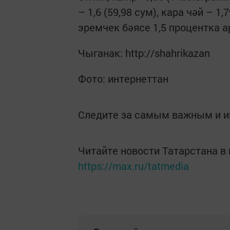
– 1,6 (59,98 сум), кара чәй – 1,
эремчек бәясе 1,5 процентка а
Чыганак: http://shahrikazan
Фото: интернеттан
Следите за самым важным и 
Читайте новости Татарстана 
https://max.ru/tatmedia