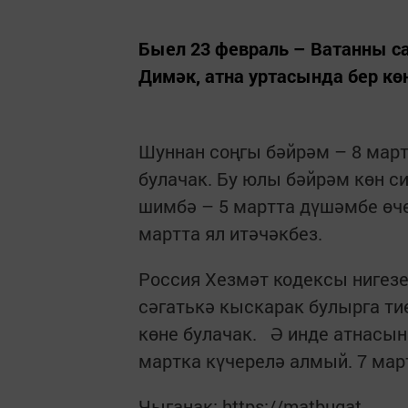
Быел 23 февраль – Ватанны с
Димәк, атна уртасында бер көн
Шуннан соңгы бәйрәм – 8 март.
булачак. Бу юлы бәйрәм көн си
шимбә – 5 мартта дүшәмбе өчен
мартта ял итәчәкбез.
Россия Хезмәт кодексы нигезе
сәгатькә кыскарак булырга ти
көне булачак. Ә инде атнасын
мартка күчерелә алмый. 7 мар
Чыганак: https://matbugat.