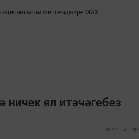
в национальном мессенджере MАХ:
 ничек ял итәчәгебез
1006
0