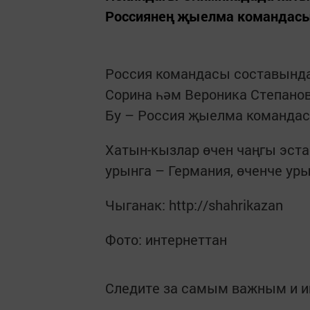
Россиянең җыелма командасы
Россия командасы составында 
Сорина һәм Вероника Степанов
Бу – Россия җыелма командас
Хатын-кызлар өчен чаңгы эста
урынга – Германия, өченче ур
Чыганак: http://shahrikazan
Фото: интернеттан
Следите за самым важным и 