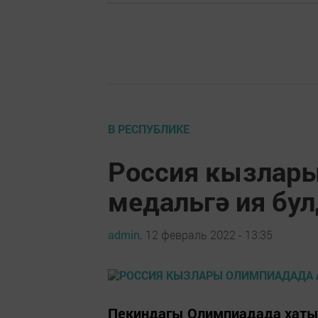
В РЕСПУБЛИКЕ
Россия кызлар
медальгә ия бу
admin,
12 февраль 2022 - 13:35
Пекиндагы Олимпиадада хатын