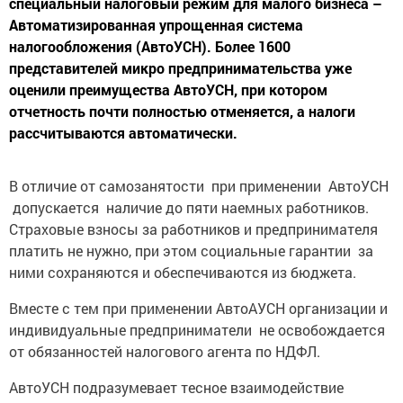
специальный налоговый режим для малого бизнеса –
Автоматизированная упрощенная система
налогообложения (АвтоУСН). Более 1600
представителей микро предпринимательства уже
оценили преимущества АвтоУСН, при котором
отчетность почти полностью отменяется, а налоги
рассчитываются автоматически.
В отличие от самозанятости при применении АвтоУСН
допускается наличие до пяти наемных работников.
Страховые взносы за работников и предпринимателя
платить не нужно, при этом социальные гарантии за
ними сохраняются и обеспечиваются из бюджета.
Вместе с тем при применении АвтоАУСН организации и
индивидуальные предприниматели не освобождается
от обязанностей налогового агента по НДФЛ.
АвтоУСН подразумевает тесное взаимодействие