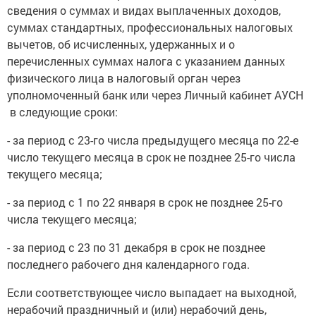
сведения о суммах и видах выплаченных доходов,
суммах стандартных, профессиональных налоговых
вычетов, об исчисленных, удержанных и о
перечисленных суммах налога с указанием данных
физического лица в налоговый орган через
уполномоченный банк или через Личный кабинет АУСН
в следующие сроки:
- за период с 23-го числа предыдущего месяца по 22-е
число текущего месяца в срок не позднее 25-го числа
текущего месяца;
- за период с 1 по 22 января в срок не позднее 25-го
числа текущего месяца;
- за период с 23 по 31 декабря в срок не позднее
последнего рабочего дня календарного года.
Если соответствующее число выпадает на выходной,
нерабочий праздничный и (или) нерабочий день,