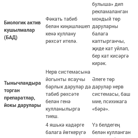
булыша» дип
рекламаланган
Фәкать табиб
мондый төр
Биологик актив
белән киңәшләшеп
даруларны
кушылмалар
кенә куллану
балага
(БАД)
рөхсәт ителә.
каптырганчы,
җиде кат уйлап,
бер кат кисәргә
кирәк.
Нерв системасына
йогынты ясаучы
Әлеге төр
Тынычландыра
барлык дарулар да
дарулар нерв
торган
табиб рөхсәте
системасы, баш
препаратлар,
белән генә
мие, психикага
йокы дарулары
кулланылырга
«бәрә».
тиеш.
4 яшькә кадәрге
Үз белдегең
балага йөткерүгә
белән кулланган