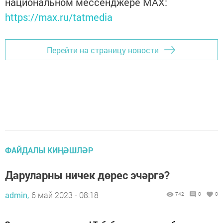
национальном мессенджере MАХ:
https://max.ru/tatmedia
Перейти на страницу новости
ФАЙДАЛЫ КИҢӘШЛӘР
Даруларны ничек дөрес эчәргә?
admin,
6 май 2023 - 08:18
742
0
0