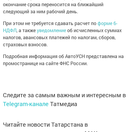
окончание срока переносится на ближайший
следующий за ним рабочий день.
При этом не требуется сдавать расчет по
форме 6-
НДФЛ
, а также
уведомление
об исчисленных суммах
налогов, авансовых платежей по налогам, сборов,
страховых взносов.
Подробная информация об АвтоУСН представлена на
промостранице на сайте ФНС России.
Следите за самым важным и интересным в
Telegram-канале
Татмедиа
Читайте новости Татарстана в