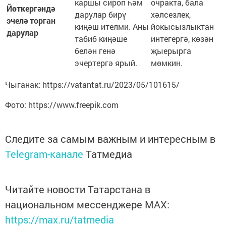
каршы сироп һәм
очракта, бала
Йөткергәндә
дарулар бирү
хәлсезлек,
эчелә торган
киңәш ителми. Аны
йокысызлыктан
дарулар
табиб киңәше
интегергә, көзән
белән генә
җыерырга
эчертергә ярый.
мөмкин.
Чыганак: https://vatantat.ru/2023/05/101615/
Фото: https://www.freepik.com
Следите за самым важным и интересным в
Telegram-канале
Татмедиа
Читайте новости Татарстана в
национальном мессенджере MАХ:
https://max.ru/tatmedia