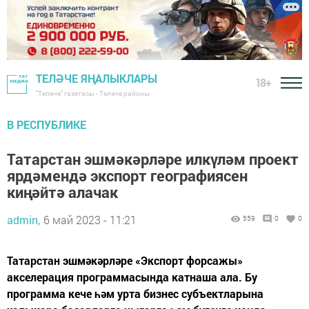
ТЕЛӘЧЕ ЯҢАЛЫКЛАРЫ
18+
"Теләче" газетасы - Теләче районы
В РЕСПУБЛИКЕ
Татарстан эшмәкәрләре илкүләм проект
ярдәмендә экспорт географиясен
киңәйтә алачак
admin,
6 май 2023 - 11:21
559
0
0
Татарстан эшмәкәрләре «Экспорт форсажы»
акселерация программасында катнаша ала. Бу
программа кече һәм урта бизнес субъектларына