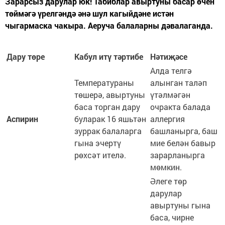
Зарарсыз дарулар юк! Табиблар авыртуны басар өчен
төймәгә үрелгәндә әнә шул кагыйдәне истән
чыгармаска чакыра. Аеруча балаларны дәвалаганда.
Дару төре
Кабул итү тәртибе
Нәтиҗәсе
Алда телгә
Температураны
алынган таләп
төшерә, авыртуны
үтәлмәгән
баса торган дару
очракта балада
Аспирин
буларак 16 яшьтән
аллергия
зуррак балаларга
башланырга, баш
гына эчертү
мие белән бавыр
рөхсәт ителә.
зарарланырга
мөмкин.
Әлеге төр
дарулар
авыртуны гына
баса, чирне