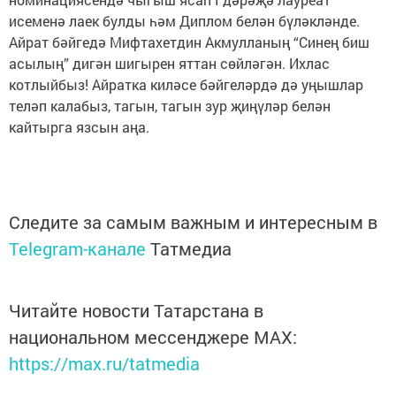
исеменә лаек булды һәм Диплом белән бүләкләнде.
Айрат бәйгедә Мифтахетдин Акмулланың “Синең биш
асылың” дигән шигырен яттан сөйләгән. Ихлас
котлыйбыз! Айратка киләсе бәйгеләрдә дә уңышлар
теләп калабыз, тагын, тагын зур җиңүләр белән
кайтырга язсын аңа.
Следите за самым важным и интересным в
Telegram-канале
Татмедиа
Читайте новости Татарстана в
национальном мессенджере MАХ:
https://max.ru/tatmedia