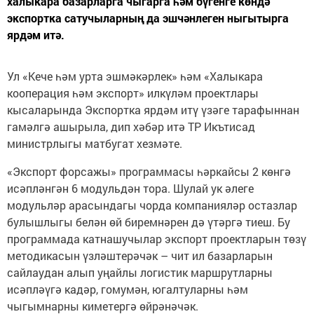
халыкара базарларга чыгарга һәм бүгенге көндә
экспортка сатучыларның да эшчәнлеген ныгытырга
ярдәм итә.
Ул «Кече һәм урта эшмәкәрлек» һәм «Халыкара
кооперация һәм экспорт» илкүләм проектлары
кысаларында Экспортка ярдәм итү үзәге тарафыннан
гамәлгә ашырыла, дип хәбәр итә ТР Икътисад
министрлыгы матбугат хезмәте.
«Экспорт форсажы» программасы һәркайсы 2 көнгә
исәпләнгән 6 модульдән тора. Шулай ук әлеге
модульләр арасындагы чорда компанияләр остазлар
булышлыгы белән өй биремнәрен дә үтәргә тиеш. Бу
программада катнашучылар экспорт проектларын төзү
методикасын үзләштерәчәк – чит ил базарларын
сайлаудан алып уңайлы логистик маршрутларны
исәпләүгә кадәр, гомумән, югалтуларны һәм
чыгымнарны киметергә өйрәнәчәк.