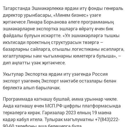
Татарстанда Эшмәкәрлеккә ярдәм итү фонды генераль
директор урынбасары, «Минем бизнес» үзәге
җитәкчесе Линара Борһанова әлеге программаның
эшмәкәрләрне экспортка эшләргә өйрәтү өчен бик
файдалы булуын искәртте. «Ул эшмәкәрләргә тышкы
икътисади проектның структурасын төзергә –
базарларны сайларга, отышлы логистиканы исәпләргә,
югалтуларны һәм чыгымнарны киметергә булыша», –
дип аңлатты үзәк җитәкчесе.
Укытулар Экспортка ярдәм итү үзәгендә Россия
экспорт үзәгенең Экспорт мәктәбе остазлары белән
берлектә алып барылачак.
Программада катнашу бушлай, әмма урыннар чикле.
Анда катнашу өчен МСП.РФ цифрлы платформасында
теркәлергә кирәк. Гаризалар 2023 елның 19 маена
кадәр кабул ителә. Тулырак мәгълүматны +7(843)222-
90-60 телефоны аша белешергә була.