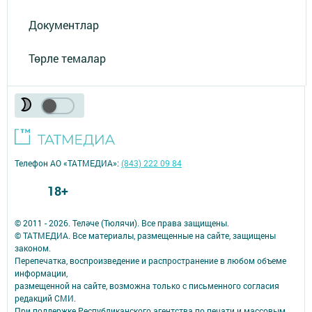
Документлар
Төрле темалар
Телефон АО «ТАТМЕДИА»:
(843) 222 09 84
18+
© 2011 - 2026. Теләче (Тюлячи). Все права защищены.
© ТАТМЕДИА. Все материалы, размещенные на сайте, защищены
законом.
Перепечатка, воспроизведение и распространение в любом объеме
информации,
размещенной на сайте, возможна только с письменного согласия
редакций СМИ.
При поддержке Республиканского агентства по печати и массовым