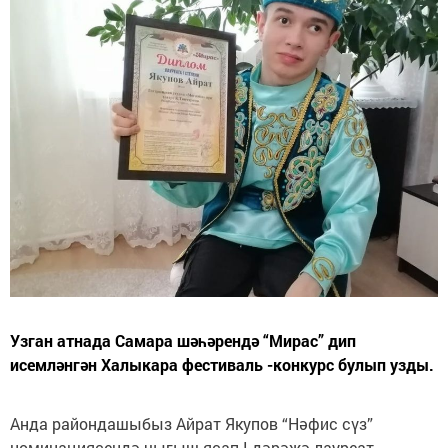
Узган атнада Самара шәһәрендә “Мирас” дип
исемләнгән Халыкара фестиваль -конкурс булып узды.
Анда райондашыбыз Айрат Якупов “Нәфис сүз”
номинацияcендә чыгыш ясап I дәрәҗә лауреат