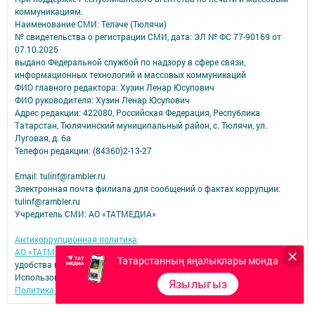
коммуникациям.
Наименование СМИ: Теләче (Тюлячи)
№ свидетельства о регистрации СМИ, дата: ЭЛ № ФС 77-90169 от
07.10.2025
выдано Федеральной службой по надзору в сфере связи,
информационных технологий и массовых коммуникаций
ФИО главного редактора: Хузин Ленар Юсупович
ФИО руководителя: Хузин Ленар Юсупович
Адрес редакции: 422080, Российская Федерация, Республика
Татарстан, Тюлячинский муниципальный район, с. Тюлячи, ул.
Луговая, д. 6а
Телефон редакции: (84360)2-⁠13-⁠27
Email: tulinf@rambler.ru
Электронная почта филиала для сообщений о фактах коррупции:
tulinf@rambler.ru
Учредитель СМИ: АО «ТАТМЕДИА»
Антикоррупционная политика
АО «ТАТМЕДИА» использует «cookie»
для персонализации сервисов и
Татарстанның яңалыклары монда
удобства пользователей сайтом.
Использование «cookie» можно отменить в настройках браузера.
Язылыгыз
Политика конфиденциальности