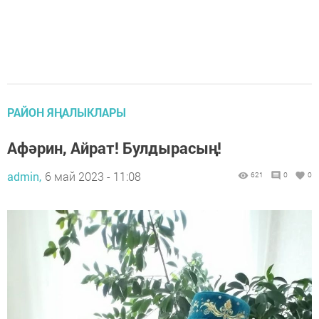
РАЙОН ЯҢАЛЫКЛАРЫ
Афәрин, Айрат! Булдырасың!
admin,
6 май 2023 - 11:08
621
0
0