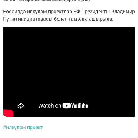
Россиядә илкүләм проектлар РФ Президенты Владимир
Путин инициативасы белән гамәлгә ашырыла.
#илкүләм проект