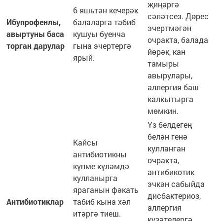
җиңәргә
6 яшьтән кечерәк
сәләтсез. Дөрес
Ибупрофенлы,
балаларга табиб
эчертмәгән
авыртуны баса
кушуы буенча
очракта, балада
торган дарулар
гына эчертергә
йөрәк, кан
ярый.
тамыры
авырулары,
аллергия баш
калкытырга
мөмкин.
Үз белдегең
белән генә
Кайсы
кулланган
антибиотикны
очракта,
күпме күләмдә
антибикотик
кулланырга
эчкән сабыйда
яраганын фәкать
дисбактериоз,
Антибиотиклар
табиб кына хәл
аллергия
итәргә тиеш.
күзәтелергә,