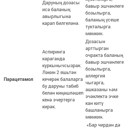
Даруның дозасы
бавыр эшчәнлеге
исә баланың
бозылырга,
авырлыгына
баланың үсеше
карап билгеләнә.
тукталырга
мөмкин.
Дозасын
арттырган
Аспиринга
очракта баланың
караганда
бавыр эшчәнлеге
куркынычсызрак.
бозылырга,
Ләкин 2 яшьтән
аллергия
Пара
цетамол
кечерәк балаларга
чыгарга,
бу даруны табиб
ашказаны һәм
белән киңәшләшеп
эчәклектә эчке
кенә эчертергә
кан китү
кирәк.
башланырга
мөмкин.
«Бар чирдән дә