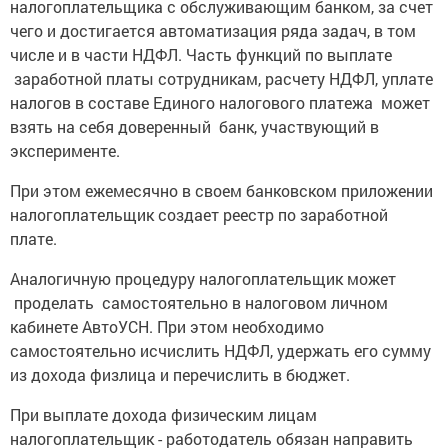
налогоплательщика с обслуживающим банком, за счет
чего и достигается автоматизация ряда задач, в том
числе и в части НДФЛ. Часть функций по выплате
заработной платы сотрудникам, расчету НДФЛ, уплате
налогов в составе Единого налогового платежа может
взять на себя доверенный банк, участвующий в
эксперименте.
При этом ежемесячно в своем банковском приложении
налогоплательщик создает реестр по заработной
плате.
Аналогичную процедуру налогоплательщик может
проделать самостоятельно в налоговом личном
кабинете АвтоУСН. При этом необходимо
самостоятельно исчислить НДФЛ, удержать его сумму
из дохода физлица и перечислить в бюджет.
При выплате дохода физическим лицам
налогоплательщик - работодатель обязан направить