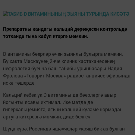
Препаратны кандагы кальций дәрәҗәсен контрольдә
тотканда гына кабул итәргә мөмкин.
D витамины бөерләр өчен зыянлы булырга мөмкин.
Бу хакта Мәскәүнең 2нче клиник хастаханәсенең
нефрология буенча баш табибы урынбасары Надия
Фролова «Говорит Москва» радиостанциясе эфирында
искә төшерде.
Кальций кебек үк D витамины да бөерләргә авыр
йогынты ясавы ихтимал. Ике матдә дә
гиперкальцемиягә, ягъни кальций күләме нормадан
артуга китерергә мөмкин, диде белгеч.
Шуңа күрә, Россиядә яшәүчеләр «кояш бик аз булган