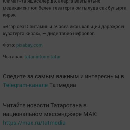
климат»та яшәсәләр дә, аларга вазгыятьне
медикамент юл белән төзәтергә омтылуда сак булырга
кирәк.
«Әгәр сез D витамины эчәсез икән, кальций дәрәҗәсен
күзәтергә кирәк», — диде табиб-нефролог.
Фото:
pixabay.com
Чыганак:
tatar-inform.tatar
Следите за самым важным и интересным в
Telegram-канале
Татмедиа
Читайте новости Татарстана в
национальном мессенджере MАХ:
https://max.ru/tatmedia