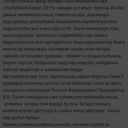
Татарстанның җиңү яулавы һәм башкалабызда
«WorldSkills Kazan 2019» һөнәри осталык буенча 45 нче
дөнья чемпионатының тиешле югары дәрәҗәдә
уздырылуы республика яшәешенең эшлекле ритмга
корылганлыгын ачык күрсәтте. Эшче һөнәрләре елы
кысаларында тупланган тәҗрибәбез һәм дөнья
беренчелегенә дип җиткерелгән бина-корылмалар безгә
икътисад өлкәсендә нәтиҗәле эшләү өчен югары
һөнәри осталыкка ирешкән, хезмәттә алдынгылыкны
бирми торган, булдыклы кадрлар әзерләү мәйданын
байтак киңәйтергә мөмкинлек бирде.
Автомобильләр төзү тармагында әйдәп баручы КамАЗ
предприятиесенең күптән түгел билгеләп үтелгән ярты
гасырлык юбилеенда Россия Федерациясе Президенты
В.В. Путин заводның һәм тулаем республикабызның
үсешенә югары бәя бирде, бу исә Татарстанның
илебез куәтен арттыруга саллы өлеш кертүенә тагын
бер дәлил булды.
Безнең казанышларның ныклы нигезен шулай ук