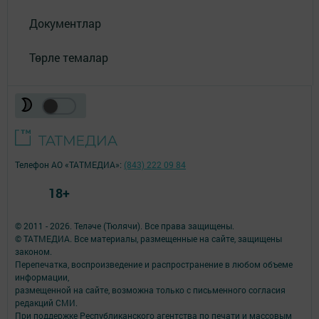
Документлар
Төрле темалар
Телефон АО «ТАТМЕДИА»:
(843) 222 09 84
18+
© 2011 - 2026. Теләче (Тюлячи). Все права защищены.
© ТАТМЕДИА. Все материалы, размещенные на сайте, защищены
законом.
Перепечатка, воспроизведение и распространение в любом объеме
информации,
размещенной на сайте, возможна только с письменного согласия
редакций СМИ.
При поддержке Республиканского агентства по печати и массовым