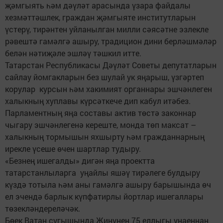
җәмгыять һәм дәүләт арасында үзара файдалы
хезмәттәшлек, граждан җәмгыяте институтларын
үстерү, тирәнтен уйланылган милли сәясәтне эзлекле
рәвештә гамәлгә ашыру, традицион дини берләшмәләр
белән нәтиҗәле эшләү тәшкил итте.
Татарстан Республикасы Дәүләт Советы депутатларын
сайлау йомгакларын без шулай ук яңарыш, үзгәртеп
корулар курсын һәм хакимият органнары эшчәнлеген
халыкның хуплавы күрсәткече дип кабул итәбез.
Парламентның яңа составы актив төстә законнар
чыгару эшчәнлегенә кереште, монда төп максат –
халыкның тормышын яхшырту һәм гражданнарның
ирекле үсеше өчен шартлар тудыру.
«Безнең ишегалды» дигән яңа проектта
татарстанлыларга уңайлы яшәү тирәлеге булдыру
күздә тотыла һәм аны гамәлгә ашыру барышында өч
ел эчендә барлык күпфатирлы йортлар ишегаллары
төзекләндереләчәк.
Бөек Ватан сугышында Җиңүнең 75 еллыгы уңаеннан