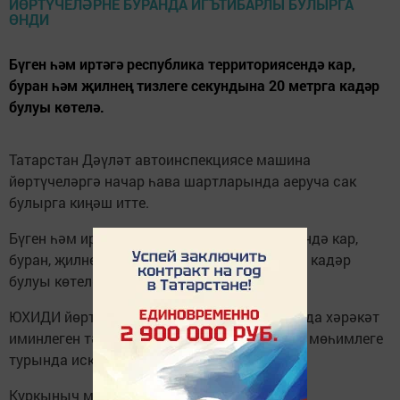
Бүген һәм иртәгә республика территориясендә кар,
буран һәм җилнең тизлеге секундына 20 метрга кадәр
булуы көтелә.
Татарстан Дәүләт автоинспекциясе машина
йөртүчеләргә начар һава шартларында аеруча сак
булырга киңәш итте.
Бүген һәм иртәгә республика территориясендә кар,
буран, җилнең тизлеге секундына 20 метрга кадәр
булуы көтелә.
ЮХИДИ йөртүчеләргә начар юл шартларында хәрәкәт
иминлеген тәэмин итәрлек тизлекне сайлау мөһимлеге
турында искә төшерә.
Куркыныч маневрлардан тыелып торырга,