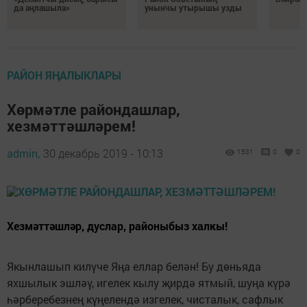
да аңлашыла»
унынчы утырышы узды
РАЙОН ЯҢАЛЫКЛАРЫ
Хөрмәтле райондашлар,
хезмәттәшләрем!
admin,
30 декабрь 2019 - 10:13
1531
0
0
Хезмәттәшләр, дуслар, районыбыз халкы!
Якынлашып килүче Яңа еллар белән! Бу дөньяда
яхшылык эшләү, игелек кылу җирдә ятмый, шуңа күрә
һәрберебезнең күңелендә изгелек, чисталык, сафлык