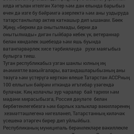
илдә игълан ителгән Хәтер һәм дан елында барыбыз
өчен дә изге бу бәйрәмгә әзерлектә һәм аны уздыруда
татарстанлылар актив катнашыр дип ышанам. Бөек
Җиңү, «беркем дә онытылмады, берни дә
онытылмады» дигән гыйбарә кебек үк, ветераннар
белән көндәлек эшебездә һәм яшь буында
ватанпәрвәрлек хисе тәрбияләүдә рухи маягыбыз
булырга тиеш.
Туган республикабыз узган шанлы юлның иң
әһәмиятле вакыйгалары, ватандашларыбызның аны
төзүгә һәм үстерүгә керткән өлеше Татарстан АССРның
100 еллыгын бәйрәм иткәндә игътибар үзәгендә
булачак. Киң колачлы зур чаралар бай тарихи һәм
мәдәни мирасыбызга, Россия дәүләте белән
бербөтенлегебезгә һәм барлык халыклар вәкилләренең
хезмәттәшлегенә нигезләнеп, Татарстанның киләчәк
үсешенә этәргеч бирер дип уйлыйбыз.
Республиканың муниципаль берәмлекләре вәкиллекле