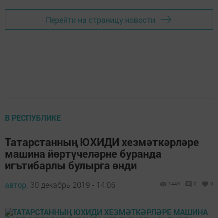
Перейти на страницу новости
В РЕСПУБЛИКЕ
Татарстанның ЮХИДИ хезмәткәрләре
машина йөртүчеләрне буранда
игътибарлы булырга өнди
автор,
30 декабрь 2019 - 14:05
1445
0
0