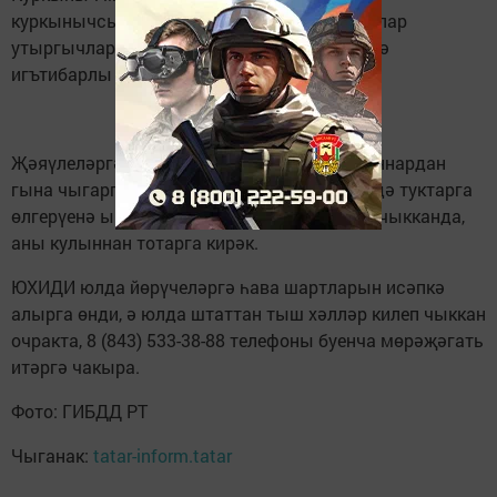
куркынычсызлык каешларын, махсус балалар
утыргычларын кулланырга һәм үз хәлегезгә
игътибарлы булырга киңәш ителә.
Җәяүлеләргә юл аша бары тик махсус урыннардан
гына чыгарга һәм барлык автомобильләр дә туктарга
өлгерүенә ышанырга, ә юл аша бала белән чыкканда,
аны кулыннан тотарга кирәк.
ЮХИДИ юлда йөрүчеләргә һава шартларын исәпкә
алырга өнди, ә юлда штаттан тыш хәлләр килеп чыккан
очракта, 8 (843) 533-38-88 телефоны буенча мөрәҗәгать
итәргә чакыра.
Фото: ГИБДД РТ
Чыганак:
tatar-inform.tatar