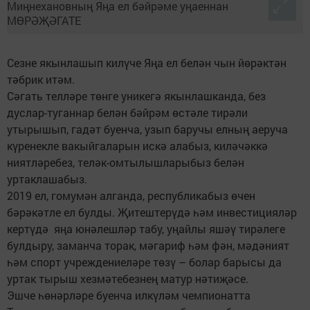
Сезне якынлашып килүче Яңа ел белән чын йөрәктән
тәбрик итәм.
Сәгать телләре төнге уникегә якынлашканда, без
дуслар-туганнар белән бәйрәм өстәле тирәли
утырышып, гадәт буенча, узып баручы елның аеруча
күренекле вакыйгаларын искә алабыз, киләчәккә
ниятләребез, теләк-омтылышларыбыз белән
уртаклашабыз.
2019 ел, гомумән алганда, республикабыз өчен
бәрәкәтле ел булды. Җитештерүдә һәм инвестицияләр
кертүдә яңа юнәлешләр табу, уңайлы яшәү тирәлеге
булдыру, заманча торак, мәгариф һәм фән, мәдәният
һәм спорт учреждениеләре төзү – болар барысы да
уртак тырыш хезмәтебезнең матур нәтиҗәсе.
Эшче һөнәрләре буенча илкүләм чемпионатта