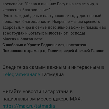
воспевают: "Слава в вышних Богу и на земле мир, в
человецех благоволение!".
Пусть каждый день в наступающем году даст новый
повод для благодарности! Искренне желаю крепкого
здоровья, мира в семье, всесильной Божией помощи во
всех трудах и богатых милостей от Господа!
Многая и благая лета!
С любовью о Христе Родившемся, настоятель
Покровского храма р.ц. Тюлячи, иерей Алексей Павлов
Следите за самым важным и интересным в
Telegram-канале
Татмедиа
Читайте новости Татарстана в
национальном мессенджере MАХ:
https://max.ru/tatmedia