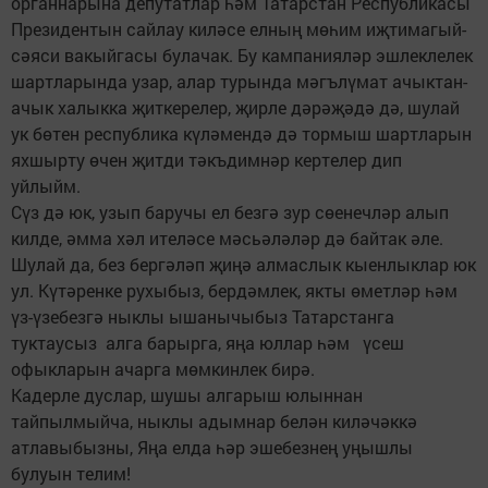
органнарына депутатлар һәм Татарстан Республикасы
Президентын сайлау киләсе елның мөһим иҗтимагый-
сәяси вакыйгасы булачак. Бу кампанияләр эшлеклелек
шартларында узар, алар турында мәгълүмат ачыктан-
ачык халыкка җиткерелер, җирле дәрәҗәдә дә, шулай
ук бөтен республика күләмендә дә тормыш шартларын
яхшырту өчен җитди тәкъдимнәр кертелер дип
уйлыйм.
Сүз дә юк, узып баручы ел безгә зур сөенечләр алып
килде, әмма хәл ителәсе мәсьәләләр дә байтак әле.
Шулай да, без бергәләп җиңә алмаслык кыенлыклар юк
ул. Күтәренке рухыбыз, бердәмлек, якты өметләр һәм
үз-үзебезгә ныклы ышанычыбыз Татарстанга
туктаусыз алга барырга, яңа юллар һәм үсеш
офыкларын ачарга мөмкинлек бирә.
Кадерле дуслар, шушы алгарыш юлыннан
тайпылмыйча, ныклы адымнар белән киләчәккә
атлавыбызны, Яңа елда һәр эшебезнең уңышлы
булуын телим!