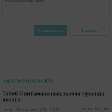
Отправить
Авторизоваться
НОВОСТИ СО ВСЕГО СВЕТА
Табиб D витаминының зыяны турында
кисәтә
автор,
30 декабрь 2019 - 14:23
1688
0
0