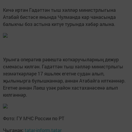
Кичә иртән Гадәттән тыш хәлләр министрлыгына
Атабай бистәсе янында Чулманда кар чанасында
балыкчы боз астына китүе турында хәбәр алына.
Урынга оператив рәвештә коткаручыларның дежур
сменасы килгән. Гадәттән тыш хәлләр министрлыгы
хезмәткәрләре 17 яшьлек егетне судан алып,
җылынырга булышканнар, аннан Атабайга илткәннәр.
Егетне аннан Лаеш үзәк район хастаханәсенә алып
килгәннәр.
Фото: ГУ МЧС России по РТ
Чыганак:
tatar-inform.tatar