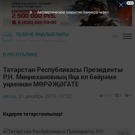
5
Автоматическое закрытие баннера через
ТЕЛӘЧЕ ЯҢАЛЫКЛАРЫ
18+
"Теләче" газетасы - Теләче районы
В РЕСПУБЛИКЕ
Татарстан Республикасы Президенты
Р.Н. Миңнехановның Яңа ел бәйрәме
уңаеннан МӨРӘҖӘГАТЕ
автор,
31 декабрь 2019 - 07:02
1114
0
0
Кадерле татарстанлылар!