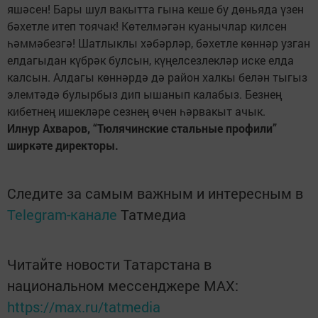
яшәсен! Бары шул вакытта гына кеше бу дөньяда үзен
бәхетле итеп тоячак! Көтелмәгән куанычлар килсен
һәммәбезгә! Шатлыклы хәбәрләр, бәхетле көннәр узган
елдагыдан күбрәк булсын, күңелсезлекләр иске елда
калсын. Алдагы көннәрдә дә район халкы белән тыгыз
элемтәдә булырбыз дип ышанып калабыз. Безнең
кибетнең ишекләре сезнең өчен һәрвакыт ачык.
Илнур Ахваров, “Тюлячинские стальные профили”
ширкәте директоры.
Следите за самым важным и интересным в
Telegram-канале
Татмедиа
Читайте новости Татарстана в
национальном мессенджере MАХ:
https://max.ru/tatmedia