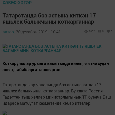
ХӘВЕФ-ХӘТӘР
Татарстанда боз астына киткән 17
яшьлек балыкчыны коткарганнар
автор,
30 декабрь 2019 - 10:41
1632
0
0
Коткаручылар урынга вакытында килеп, егетне судан
алып, табибларга тапшырган.
Татарстанда кар чанасында боз астына киткән 17
яшьлек балыкчыны коткарганнар. Бу хакта Россия
Гадәттән тыш хәлләр министрлыгының ТР буенча Баш
идарәсе матбугат хезмәтендә хәбәр иттеләр.