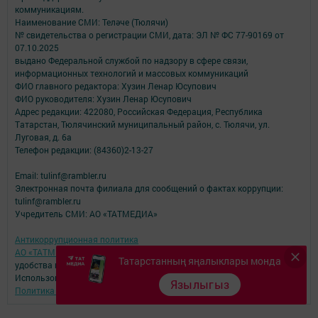
коммуникациям.
Наименование СМИ: Теләче (Тюлячи)
№ свидетельства о регистрации СМИ, дата: ЭЛ № ФС 77-90169 от
07.10.2025
выдано Федеральной службой по надзору в сфере связи,
информационных технологий и массовых коммуникаций
ФИО главного редактора: Хузин Ленар Юсупович
ФИО руководителя: Хузин Ленар Юсупович
Адрес редакции: 422080, Российская Федерация, Республика
Татарстан, Тюлячинский муниципальный район, с. Тюлячи, ул.
Луговая, д. 6а
Телефон редакции: (84360)2-⁠13-⁠27
Email: tulinf@rambler.ru
Электронная почта филиала для сообщений о фактах коррупции:
tulinf@rambler.ru
Учредитель СМИ: АО «ТАТМЕДИА»
Антикоррупционная политика
АО «ТАТМЕДИА» использует «cookie»
для персонализации сервисов и
Татарстанның яңалыклары монда
удобства пользователей сайтом.
Использование «cookie» можно отменить в настройках браузера.
Язылыгыз
Политика конфиденциальности