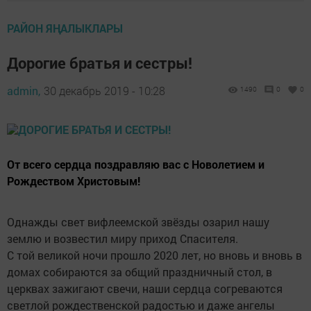
РАЙОН ЯҢАЛЫКЛАРЫ
Дорогие братья и сестры!
admin,
30 декабрь 2019 - 10:28
1490
0
0
От всего сердца поздравляю вас с Новолетием и
Рождеством Христовым!
Однажды свет вифлеемской звёзды озарил нашу
землю и возвестил миру приход Спасителя.
С той великой ночи прошло 2020 лет, но вновь и вновь в
домах собираются за общий праздничный стол, в
церквах зажигают свечи, наши сердца согреваются
светлой рождественской радостью и даже ангелы