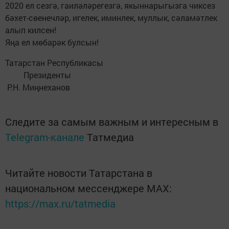
2020 ел сезгә, гаиләләрегезгә, якыннарыгызга чиксез
бәхет-сөенечләр, игелек, иминлек, муллык, сәламәтлек
алып килсен!
Яңа ел мөбарәк булсын!
Татарстан Республикасы
Президенты
Р.Н. Миңнеханов
Следите за самым важным и интересным в
Telegram-канале
Татмедиа
Читайте новости Татарстана в
национальном мессенджере MАХ:
https://max.ru/tatmedia