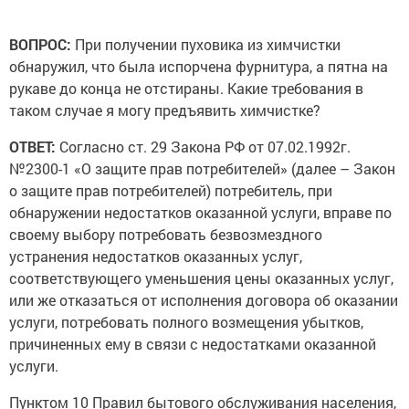
ВОПРОС:
При получении пуховика из химчистки
обнаружил, что была испорчена фурнитура, а пятна на
рукаве до конца не отстираны. Какие требования в
таком случае я могу предъявить химчистке?
ОТВЕТ:
Согласно ст. 29 Закона РФ от 07.02.1992г.
№2300-1 «О защите прав потребителей» (далее – Закон
о защите прав потребителей) потребитель, при
обнаружении недостатков оказанной услуги, вправе по
своему выбору потребовать безвозмездного
устранения недостатков оказанных услуг,
соответствующего уменьшения цены оказанных услуг,
или же отказаться от исполнения договора об оказании
услуги, потребовать полного возмещения убытков,
причиненных ему в связи с недостатками оказанной
услуги.
Пунктом 10 Правил бытового обслуживания населения,