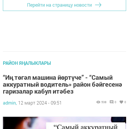
Перейти на страницу новости
РАЙОН ЯҢАЛЫКЛАРЫ
“Иң төгәл машина йөртүче” - “Самый
аккуратный водитель» район бәйгесенә
гаризалар кабул итәбез
admin,
12 март 2024 - 09:51
538
0
0