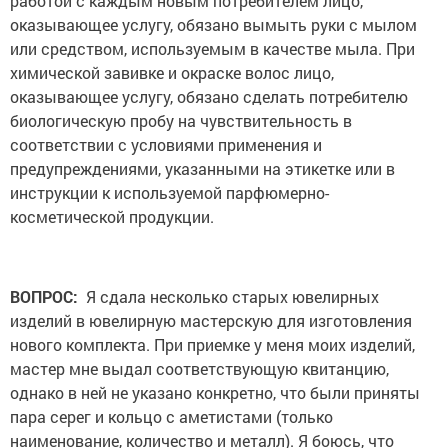
работой с каждым новым потребителем лицо,
оказывающее услугу, обязано вымыть руки с мылом
или средством, используемым в качестве мыла. При
химической завивке и окраске волос лицо,
оказывающее услугу, обязано сделать потребителю
биологическую пробу на чувствительность в
соответствии с условиями применения и
предупреждениями, указанными на этикетке или в
инструкции к используемой парфюмерно-
косметической продукции.
ВОПРОС:
Я сдала несколько старых ювелирных
изделий в ювелирную мастерскую для изготовления
нового комплекта. При приемке у меня моих изделий,
мастер мне выдал соответствующую квитанцию,
однако в ней не указано конкретно, что были приняты
пара серег и кольцо с аметистами (только
наименование, количество и металл). Я боюсь, что