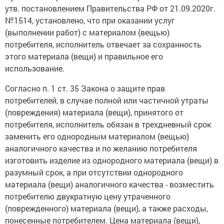
утв. постановлением Правительства РФ от 21.09.2020г.
№1514, установлено, что при оказании услуг
(выполнении работ) с материалом (вещью)
потребителя, исполнитель отвечает за сохранность
этого материала (вещи) и правильное его
использование.
Согласно п. 1 ст. 35 Закона о защите прав
потребителей, в случае полной или частичной утраты
(повреждения) материала (вещи), принятого от
потребителя, исполнитель обязан в трехдневный срок
заменить его однородным материалом (вещью)
аналогичного качества и по желанию потребителя
изготовить изделие из однородного материала (вещи) в
разумный срок, а при отсутствии однородного
материала (вещи) аналогичного качества - возместить
потребителю двукратную цену утраченного
(поврежденного) материала (вещи), а также расходы,
понесенные потребителем. Цена материала (вещи),