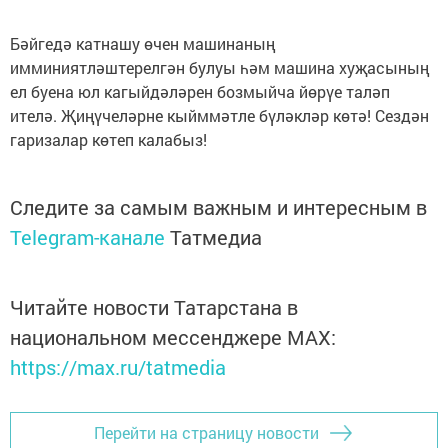
Бәйгедә катнашу өчен машинаның
имминиятләштерелгән булуы һәм машина хуҗасының
ел буена юл кагыйдәләрен бозмыйча йөрүе таләп
ителә. Җиңүчеләрне кыйммәтле бүләкләр көтә! Сездән
гаризалар көтеп калабыз!
Следите за самым важным и интересным в
Telegram-канале
Татмедиа
Читайте новости Татарстана в
национальном мессенджере MАХ:
https://max.ru/tatmedia
Перейти на страницу новости