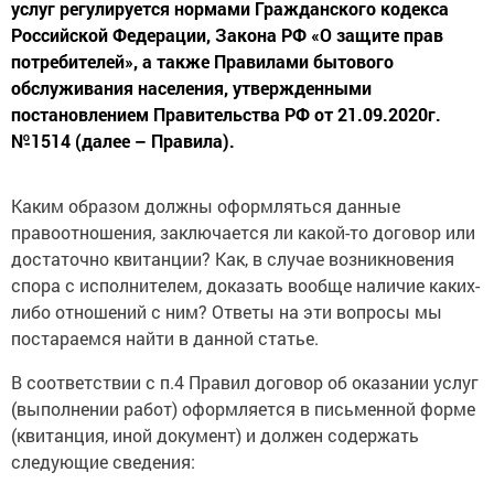
услуг регулируется нормами Гражданского кодекса
Российской Федерации, Закона РФ «О защите прав
потребителей», а также Правилами бытового
обслуживания населения, утвержденными
постановлением Правительства РФ от 21.09.2020г.
№1514 (далее – Правила).
Каким образом должны оформляться данные
правоотношения, заключается ли какой-то договор или
достаточно квитанции? Как, в случае возникновения
спора с исполнителем, доказать вообще наличие каких-
либо отношений с ним? Ответы на эти вопросы мы
постараемся найти в данной статье.
В соответствии с п.4 Правил договор об оказании услуг
(выполнении работ) оформляется в письменной форме
(квитанция, иной документ) и должен содержать
следующие сведения: