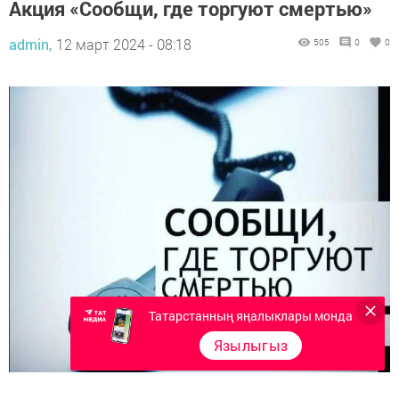
Акция «Сообщи, где торгуют смертью»
admin,
12 март 2024 - 08:18
505
0
0
Татарстанның яңалыклары монда
Язылыгыз