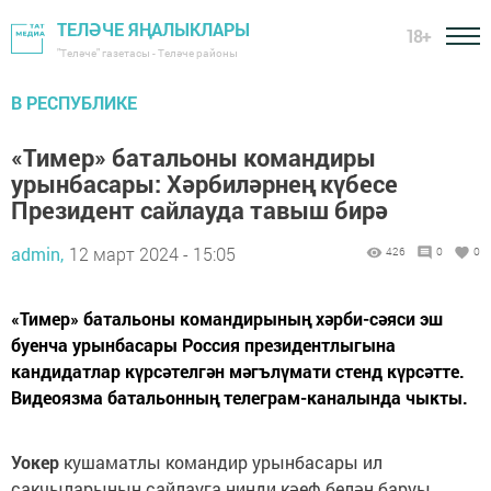
ТЕЛӘЧЕ ЯҢАЛЫКЛАРЫ
18+
"Теләче" газетасы - Теләче районы
В РЕСПУБЛИКЕ
«Тимер» батальоны командиры
урынбасары: Хәрбиләрнең күбесе
Президент сайлауда тавыш бирә
admin,
12 март 2024 - 15:05
426
0
0
«Тимер» батальоны командирының хәрби-сәяси эш
буенча урынбасары Россия президентлыгына
кандидатлар күрсәтелгән мәгълүмати стенд күрсәтте.
Видеоязма батальонның телеграм-каналында чыкты.
Уокер
кушаматлы командир урынбасары ил
сакчыларының сайлауга нинди кәеф белән баруы