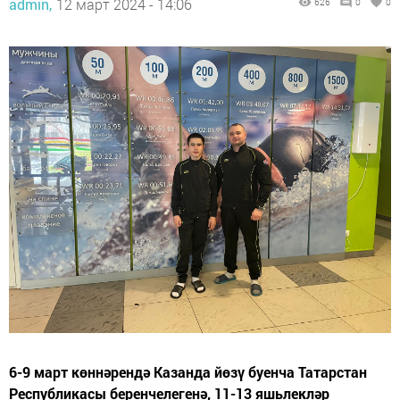
admin,
12 март 2024 - 14:06
626
0
0
6-9 март көннәрендә Казанда йөзү буенча Татарстан
Республикасы беренчелегенә, 11-13 яшьлекләр