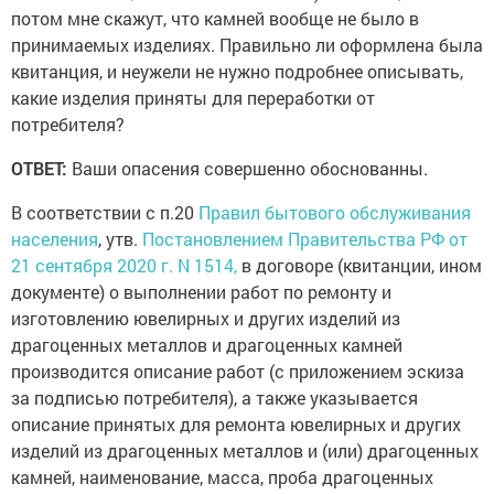
потом мне скажут, что камней вообще не было в
принимаемых изделиях. Правильно ли оформлена была
квитанция, и неужели не нужно подробнее описывать,
какие изделия приняты для переработки от
потребителя?
ОТВЕТ:
Ваши опасения совершенно обоснованны.
В соответствии с п.20
Правил бытового обслуживания
населения
, утв.
Постановлением Правительства РФ от
21 сентября 2020 г. N 1514,
в договоре (квитанции, ином
документе) о выполнении работ по ремонту и
изготовлению ювелирных и других изделий из
драгоценных металлов и драгоценных камней
производится описание работ (с приложением эскиза
за подписью потребителя), а также указывается
описание принятых для ремонта ювелирных и других
изделий из драгоценных металлов и (или) драгоценных
камней, наименование, масса, проба драгоценных