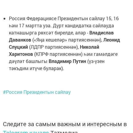
Россия Федерациясе Президентын сайлау 15, 16
һәм 17 мартта уза. Дүрт кандидатка сайлауда
катнашырга рөхсәт бирелде, алар -
Владислав
Даванков
(«Яңа кешеләр» партиясеннән),
Леонид
Слуцкий
(ЛДПР партиясеннән),
Николай
Харитонов
(КПРФ партиясеннән) һәм гамәлдәге
дәүләт башлыгы
Владимир Путин
(үз-үзен
тәкъдим итүче буларак).
#Россия Президентын сайлау
Следите за самым важным и интересным в
Telegram-канале
Татмедиа