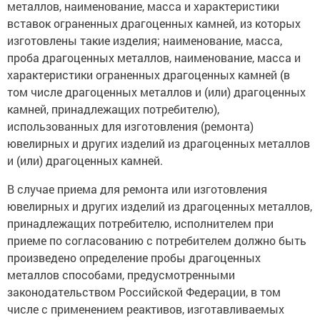
металлов, наименование, масса и характеристики
вставок ограненных драгоценных камней, из которых
изготовлены такие изделия; наименование, масса,
проба драгоценных металлов, наименование, масса и
характеристики ограненных драгоценных камней (в
том числе драгоценных металлов и (или) драгоценных
камней, принадлежащих потребителю),
использованных для изготовления (ремонта)
ювелирных и других изделий из драгоценных металлов
и (или) драгоценных камней.
В случае приема для ремонта или изготовления
ювелирных и других изделий из драгоценных металлов,
принадлежащих потребителю, исполнителем при
приеме по согласованию с потребителем должно быть
произведено определение пробы драгоценных
металлов способами, предусмотренными
законодательством Российской Федерации, в том
числе с применением реактивов, изготавливаемых