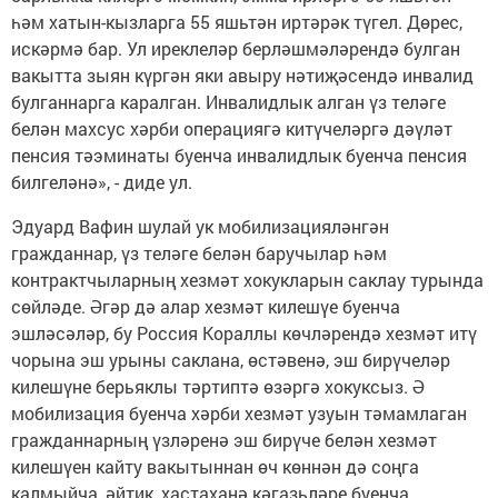
һәм хатын-кызларга 55 яшьтән иртәрәк түгел. Дөрес,
искәрмә бар. Ул иреклеләр берләшмәләрендә булган
вакытта зыян күргән яки авыру нәтиҗәсендә инвалид
булганнарга каралган. Инвалидлык алган үз теләге
белән махсус хәрби операциягә китүчеләргә дәүләт
пенсия тәэминаты буенча инвалидлык буенча пенсия
билгеләнә», - диде ул.
Эдуард Вафин шулай ук мобилизацияләнгән
гражданнар, үз теләге белән баручылар һәм
контрактчыларның хезмәт хокукларын саклау турында
сөйләде. Әгәр дә алар хезмәт килешүе буенча
эшләсәләр, бу Россия Кораллы көчләрендә хезмәт итү
чорына эш урыны саклана, өстәвенә, эш бирүчеләр
килешүне берьяклы тәртиптә өзәргә хокуксыз. Ә
мобилизация буенча хәрби хезмәт узуын тәмамлаган
гражданнарның үзләренә эш бирүче белән хезмәт
килешүен кайту вакытыннан өч көннән дә соңга
калмыйча, әйтик, хастаханә кәгазьләре буенча