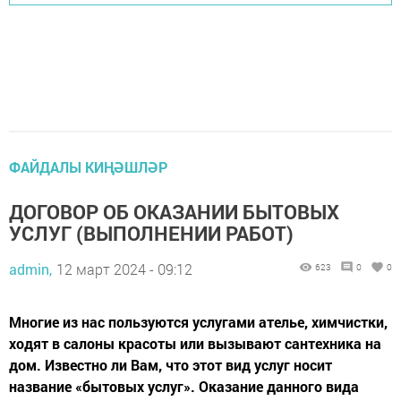
ФАЙДАЛЫ КИҢӘШЛӘР
ДОГОВОР ОБ ОКАЗАНИИ БЫТОВЫХ
УСЛУГ (ВЫПОЛНЕНИИ РАБОТ)
admin,
12 март 2024 - 09:12
623
0
0
Многие из нас пользуются услугами ателье, химчистки,
ходят в салоны красоты или вызывают сантехника на
дом. Известно ли Вам, что этот вид услуг носит
название «бытовых услуг». Оказание данного вида