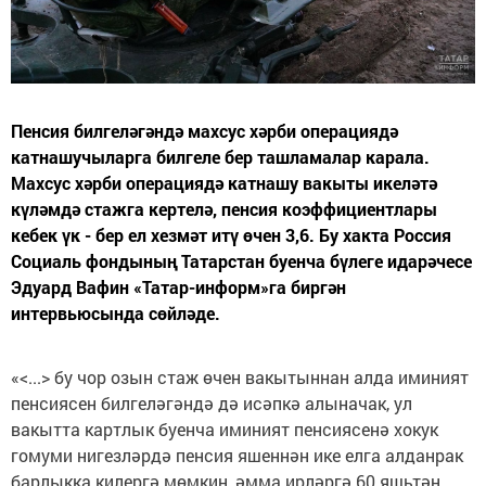
Пенсия билгеләгәндә махсус хәрби операциядә
катнашучыларга билгеле бер ташламалар карала.
Махсус хәрби операциядә катнашу вакыты икеләтә
күләмдә стажга кертелә, пенсия коэффициентлары
кебек үк - бер ел хезмәт итү өчен 3,6. Бу хакта Россия
Социаль фондының Татарстан буенча бүлеге идарәчесе
Эдуард Вафин «Татар-информ»га биргән
интервьюсында сөйләде.
«<...> бу чор озын стаж өчен вакытыннан алда иминият
пенсиясен билгеләгәндә дә исәпкә алыначак, ул
вакытта картлык буенча иминият пенсиясенә хокук
гомуми нигезләрдә пенсия яшеннән ике елга алданрак
барлыкка килергә мөмкин, әмма ирләргә 60 яшьтән