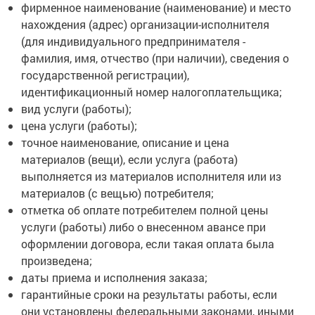
фирменное наименование (наименование) и место
нахождения (адрес) организации-исполнителя
(для индивидуального предпринимателя -
фамилия, имя, отчество (при наличии), сведения о
государственной регистрации),
идентификационный номер налогоплательщика;
вид услуги (работы);
цена услуги (работы);
точное наименование, описание и цена
материалов (вещи), если услуга (работа)
выполняется из материалов исполнителя или из
материалов (с вещью) потребителя;
отметка об оплате потребителем полной цены
услуги (работы) либо о внесенном авансе при
оформлении договора, если такая оплата была
произведена;
даты приема и исполнения заказа;
гарантийные сроки на результаты работы, если
они установлены федеральными законами, иными