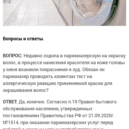
Вопросы и ответы.
ВОПРОС:
Недавно ходила в парикмахерскую на окраску
волос, в процессе нанесения красителя на коже головы
у меня возникли покраснения и зуд. Обязан ли
парикмахер проводить клиентам тест на
аллергическую реакцию применяемой краски для
окрашивания волос?
ОТВЕТ:
Да, конечно. Согласно п.19 Правил бытового
обслуживания населения, утвержденных
постановлением Правительства РФ от 21.09.2020г.
№1514, при оказании парикмахерских услуг перед