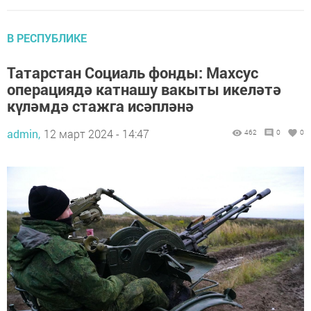
В РЕСПУБЛИКЕ
Татарстан Социаль фонды: Махсус
операциядә катнашу вакыты икеләтә
күләмдә стажга исәпләнә
admin,
12 март 2024 - 14:47
462
0
0