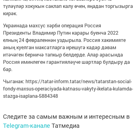
түләүләр хокукын саклап калу өчен, яңадан торгызырга
кирәк.
Украинада махсус хәрби операция Россия
Президенты Владимир Путин карары буенча 2022
елның 24 февраленнән уздырыла. Россия хакимияте
аның куелган максатларга ирешүгә кадәр дәвам
итәчәген берничә тапкыр белдерде. Алар арасында
Россия иминлеген гарантияләүче шартлар булдыру да
бар.
Чыганак: https://tatar-inform.tatar/news/tatarstan-social-
fondy-maxsus-operaciyada-katnasu-vakyty-ikelata-kulamda-
stazga-isaplana-5884348
Следите за самым важным и интересным в
Telegram-канале
Татмедиа