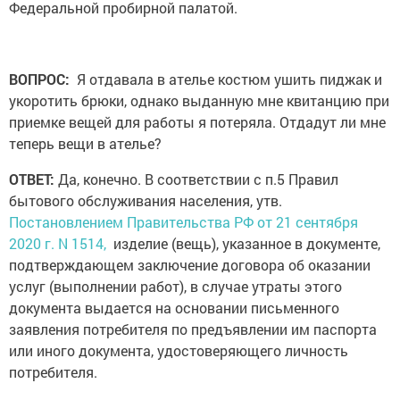
Федеральной пробирной палатой.
ВОПРОС:
Я отдавала в ателье костюм ушить пиджак и
укоротить брюки, однако выданную мне квитанцию при
приемке вещей для работы я потеряла. Отдадут ли мне
теперь вещи в ателье?
ОТВЕТ:
Да, конечно. В соответствии с п.5 Правил
бытового обслуживания населения, утв.
Постановлением Правительства РФ от 21 сентября
2020 г. N 1514,
изделие (вещь), указанное в документе,
подтверждающем заключение договора об оказании
услуг (выполнении работ), в случае утраты этого
документа выдается на основании письменного
заявления потребителя по предъявлении им паспорта
или иного документа, удостоверяющего личность
потребителя.