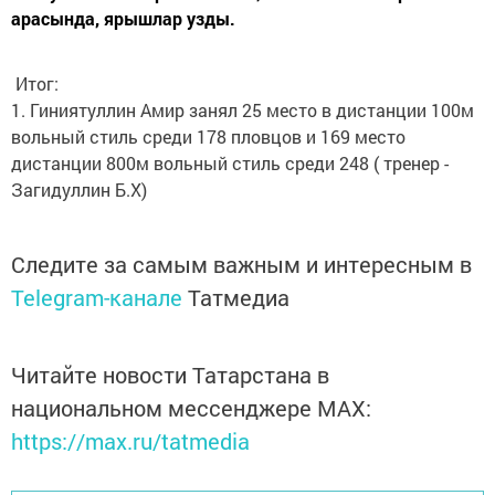
арасында, ярышлар узды.
Итог:
1. Гиниятуллин Амир занял 25 место в дистанции 100м
вольный стиль среди 178 пловцов и 169 место
дистанции 800м вольный стиль среди 248 ( тренер -
Загидуллин Б.Х)
Следите за самым важным и интересным в
Telegram-канале
Татмедиа
Читайте новости Татарстана в
национальном мессенджере MАХ:
https://max.ru/tatmedia