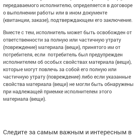
передаваемого исполнителю, определяется в договоре
о выполнении работы или в ином документе
(квитанции, заказе), подтверждающем его заключение.
Вместе с тем, исполнитель может быть освобожден от
ответственности за полную или частичную утрату
(повреждение) материала (вещи), принятого им от
потребителя, если потребитель был предупрежден
исполнителем об особых свойствах материала (вещи),
которые могут повлечь за собой его полную или
частичную утрату (повреждение) либо если указанные
свойства материала (вещи) не могли быть обнаружены
при надлежащей приемке исполнителем этого
материала (вещи).
Следите за самым важным и интересным в