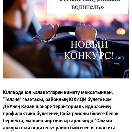
Юлларда юл һәлакәтләрен киметү максатыннан,
“Теләче” газетасы, районның ЮХИДИ бүлеге һәм
ДБУнең Казан шәһәре территориаль идарәсенең
профилактика бүлегенең Саба районы бүлеге белән
берлектә, машина йөртүчеләр арасында “Самый
аккуратный водитель» район бәйгесен игълан итә.