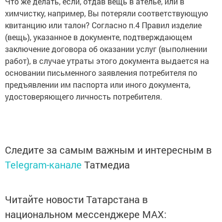
Что же делать, если, отдав вещь в ателье, или в
химчистку, например, Вы потеряли соответствующую
квитанцию или талон? Согласно п.4 Правил изделие
(вещь), указанное в документе, подтверждающем
заключение договора об оказании услуг (выполнении
работ), в случае утраты этого документа выдается на
основании письменного заявления потребителя по
предъявлении им паспорта или иного документа,
удостоверяющего личность потребителя.
Следите за самым важным и интересным в
Telegram-канале
Татмедиа
Читайте новости Татарстана в
национальном мессенджере MАХ: