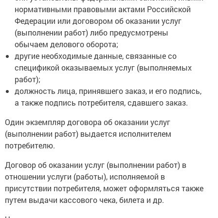
нормативными правовыми актами Российской
Федерации или договором об оказании услуг
(выполнении работ) либо предусмотрены
обычаем делового оборота;
другие необходимые данные, связанные со
спецификой оказываемых услуг (выполняемых
работ);
должность лица, принявшего заказ, и его подпись,
а также подпись потребителя, сдавшего заказ.
Один экземпляр договора об оказании услуг
(выполнении работ) выдается исполнителем
потребителю.
Договор об оказании услуг (выполнении работ) в
отношении услуги (работы), исполняемой в
присутствии потребителя, может оформляться также
путем выдачи кассового чека, билета и др.