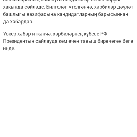
хакында сөйләде. Билгеләп үтелгәнчә, хәрбиләр дәүләт
башлыгы вазифасына кандидатларның барысыннан
да хәбәрдар.
Уокер хәбәр иткәнчә, хәрбиләрнең күбесе РФ
Президентын сайлауда кем өчен тавыш бирәчәген белә
инде.