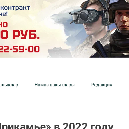
алыклар
Намаз вакытлары
Редакция
рикамье» в 2022 году