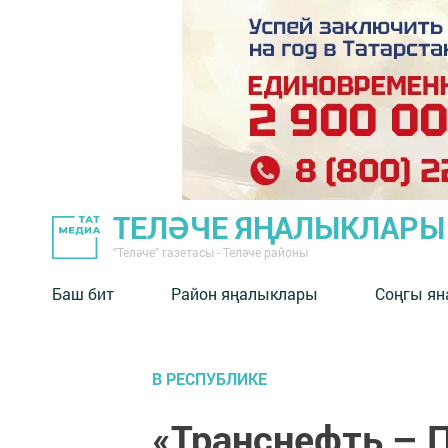
ТЕЛӘЧЕ ЯҢАЛЫКЛАРЫ
"Теләче" газетасы - Теләче районы
Баш бит
Район яңалыклары
Соңгы ян
В РЕСПУБЛИКЕ
«Транснефть – П