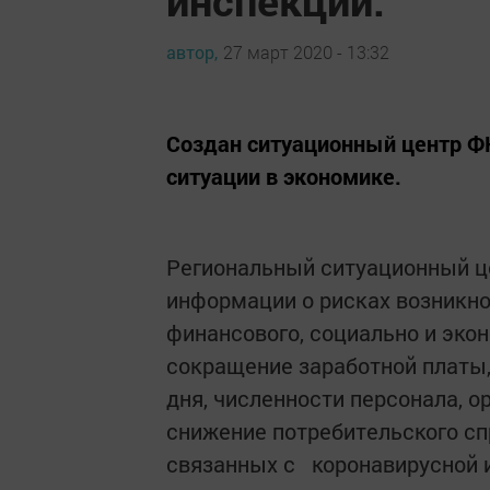
инспекций.
автор,
27 март 2020 - 13:32
Создан ситуационный центр Ф
ситуации в экономике.
Региональный ситуационный це
информации о рисках возникн
финансового, социально и эко
сокращение заработной платы,
дня, численности персонала, о
снижение потребительского спр
связанных с коронавирусной 