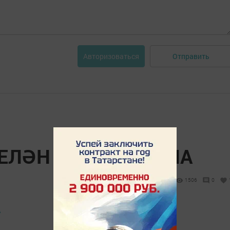
Отправить
Авторизоваться
ЕЛӘН ЯБЫГЫП БУЛА
1506
0