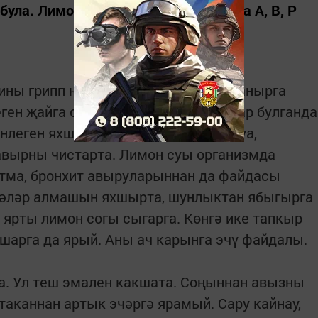
була. Лимон С витаминына бай. Анда А, В, Р
ины грипп һәм салкын тиюдән сакланырга
ен җайга сала, эч күперү, паразитлар булганда
леген яхшырта, бәвелне, үт суын куа,
авырны чистарта. Лимон суы организмда
стма, бронхит авыруларыннан да файдасы
дәләр алмашын яхшырта, шунлыктан ябыгырга
 ярты лимон согы сыгарга. Көнгә ике тапкыр
ушарга да ярый. Аны ач карынга эчү файдалы.
а. Ул теш эмален какшата. Соңыннан авызны
таканнан артык эчәргә ярамый. Сару кайнау,