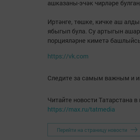
ашказаны-эчәк чирләре булган
Иртәнге, төшке, кичке аш алдын
ябыгып була. Су артыгын ашар
порцияләрне киметә башлыйс
https://vk.com
Следите за самым важным и 
Читайте новости Татарстана 
https://max.ru/tatmedia
Перейти на страницу новости