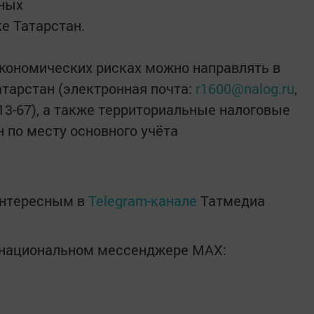
ьных
е Татарстан.
ономических рисках можно направлять в
тарстан (электронная почта:
r1600@nalog.ru
,
-13-67), а также территориальные налоговые
 по месту основного учёта
интересным в
Telegram-канале
Татмедиа
в национальном мессенджере MАХ: