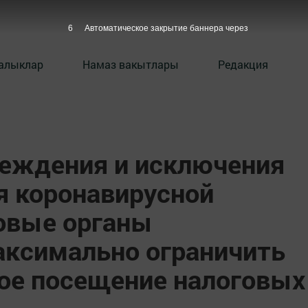
5
Автоматическое закрытие баннера через
алыклар
Намаз вакытлары
Редакция
реждения и исключения
я коронавирусной
овые органы
ксимально ограничить
ое посещение налоговых