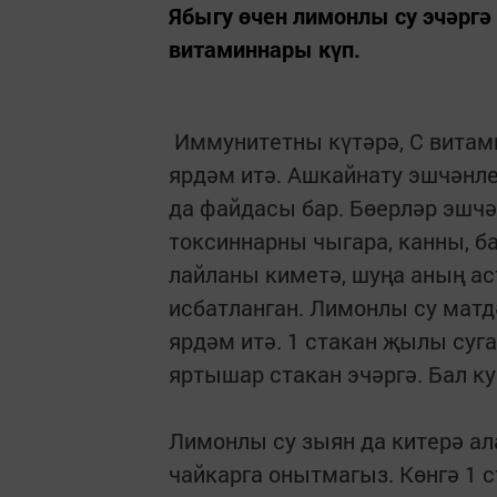
Ябыгу өчен лимонлы су эчәргә 
витаминнары күп.
Иммунитетны күтәрә, С витам
ярдәм итә. Ашкайнату эшчәнлег
да файдасы бар. Бөерләр эшчән
токсиннарны чыгара, канны, б
лайланы киметә, шуңа аның а
исбатланган. Лимонлы су мат
ярдәм итә. 1 стакан җылы суга
яртышар стакан эчәргә. Бал к
Лимонлы су зыян да китерә ал
чайкарга онытмагыз. Көнгә 1 с