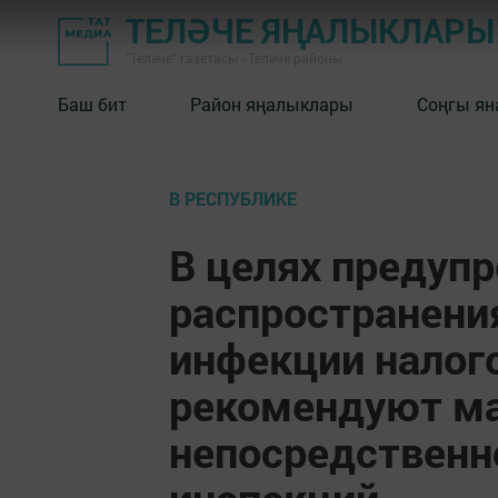
ТЕЛӘЧЕ ЯҢАЛЫКЛАРЫ
"Теләче" газетасы - Теләче районы
Баш бит
Район яңалыклары
Соңгы ян
В РЕСПУБЛИКЕ
В целях предуп
распространени
инфекции налог
рекомендуют ма
непосредственн