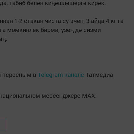
да, табиб белән киңәшләшергә кирәк.
нан 1-2 стакан чиста су эчеп, 3 айда 4 кг га
га мөмкинлек бирми, үзең дә сизми
ың.
интересным в
Telegram-канале
Татмедиа
в национальном мессенджере MАХ: