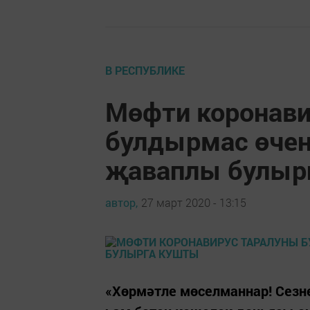
В РЕСПУБЛИКЕ
Мөфти коронави
булдырмас өчен
җаваплы булыр
автор,
27 март 2020 - 13:15
«Хөрмәтле мөселманнар! Сез