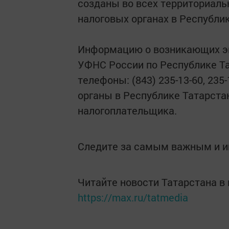
созданы во всех территориал
налоговых органах в Республик
Информацию о возникающих эк
УФНС России по Республике Та
телефоны: (843) 235-13-60, 235
органы в Республике Татарстан
налогоплательщика.
Следите за самым важным и 
Читайте новости Татарстана 
https://max.ru/tatmedia