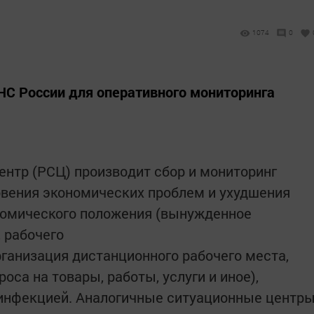
1074
0
НС России для оперативного мониторинга
нтр (РСЦ) производит сбор и мониторинг
овения экономических проблем и ухудшения
номического положения (вынужденное
 рабочего
рганизация дистанционного рабочего места,
оса на товары, работы, услуги и иное),
инфекцией. Аналогичные ситуационные центр