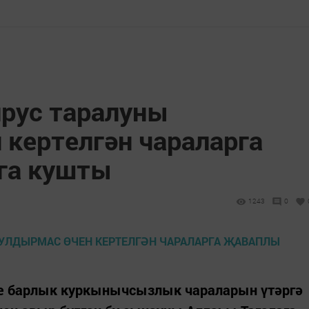
рус таралуны
 кертелгән чараларга
га кушты
1243
0
не барлык куркынычсызлык чараларын үтәргә