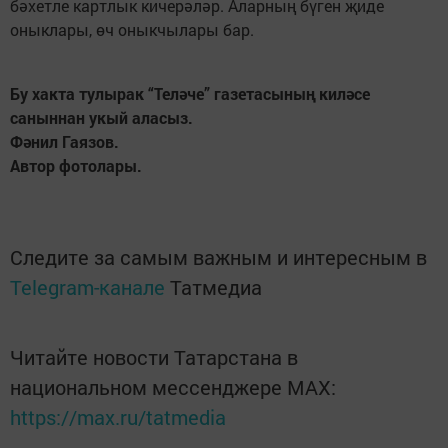
бәхетле картлык кичерәләр. Аларның бүген җиде
оныклары, өч оныкчылары бар.
Бу хакта тулырак “Теләче” газетасының киләсе
саныннан укый аласыз.
Фәнил Гаязов.
Автор фотолары.
Следите за самым важным и интересным в
Telegram-канале
Татмедиа
Читайте новости Татарстана в
национальном мессенджере MАХ:
https://max.ru/tatmedia