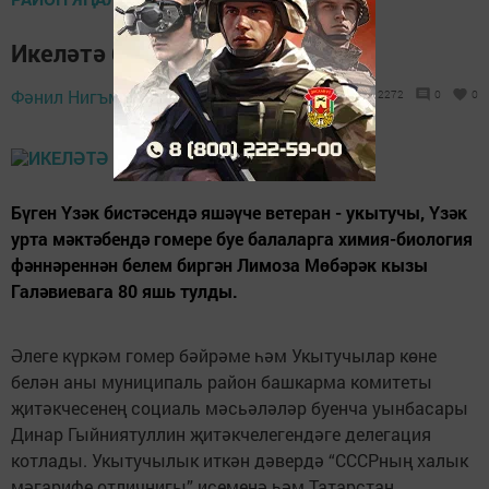
Икеләтә бәйрәм
5 октябрь 2020 -
Фәнил Нигъмәтҗанов,
2272
0
0
11:30
Бүген Үзәк бистәсендә яшәүче ветеран - укытучы, Үзәк
урта мәктәбендә гомере буе балаларга химия-биология
фәннәреннән белем биргән Лимоза Мөбәрәк кызы
Галәвиевага 80 яшь тулды.
Әлеге күркәм гомер бәйрәме һәм Укытучылар көне
белән аны муниципаль район башкарма комитеты
җитәкчесенең социаль мәсьәләләр буенча уынбасары
Динар Гыйниятуллин җитәкчелегендәге делегация
котлады. Укытучылык иткән дәвердә “СССРның халык
мәгарифе отличнигы” исеменә һәм Татарстан