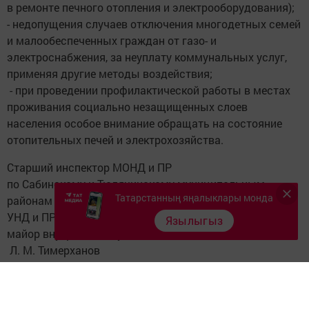
в ремонте печного отопления и электрооборудования);
- недопущения случаев отключения многодетных семей
и малообеспеченных граждан от газо- и
электроснабжения, за неуплату коммунальных услуг,
применяя другие методы воздействия;
- при проведении профилактической работы в местах
проживания социально незащищенных слоев
населения особое внимание обращать на состояние
отопительных печей и электрохозяйства.
Старший инспектор МОНД и ПР
по Сабинскому и Тюлячинскому муниципальным
Татарстанның яңалыклары монда
районам
УНД и ПР ГУ МЧС России по РТ
Язылыгыз
майор внутренней службы
Л. М. Тимерханов