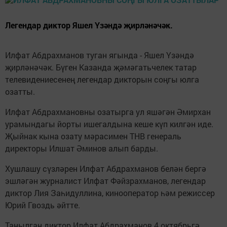
Легендар диктор Яшел Үзәндә җирләнәчәк.
Илфат Абдрахманов туган ягында - Яшел Үзәндә
җирләнәчәк. Бүген Казанда җәмәгатьчелек татар
телевидениесенең легендар дикторын соңгы юлга
озатты.
Илфат Абдрахмановны озатырга ул яшәгән Әмирхан
урамындагы йорты ишегалдына кеше күп килгән иде.
Җыйнак кына озату мәрасимен ТНВ генераль
директоры Илшат Әминов алып барды.
Хушлашу сүзләрен Илфат Абдрахманов белән бергә
эшләгән журналист Илфат Фәйзрахманов, легендар
диктор Лия Заһидуллина, кинооператор һәм режиссер
Юрий Гвоздь әйтте.
Танылган диктор Илфат Абдрахманов 4 октябрьгә