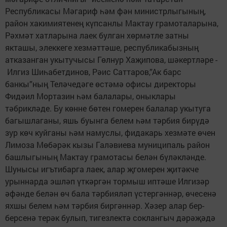
Республикасы Мәгариф һәм фән министрлыгының,
район хакимиятенең күпсанлы Мактау грамоталарына,
Рәхмәт хатларына лаек булган хөрмәтле затны
якташы, элеккеге хезмәттәше, республикабызның
атказанган укытучысы Гөлнур Хаҗипова, шәкертләре -
Илгиз Шиһабетдинов, Рәис Саттаров,”Ак барс
банкы”ның Теләчедәге өстәмә офисы директоры
Фидәил Мортазин һәм балалары, оныклары
тәбрикләде. Бу көнне бөтен гомерен балалар укытуга
багышлаганы, яшь буынга белем һәм тәрбия бирүдә
зур көч куйганы һәм намуслы, фидакарь хезмәте өчен
Лимоза Мөбәрәк кызы Галәвиева муниципаль район
башлыгының Мактау грамотасы белән бүләкләнде.
Шунысы игътибарга лаек, алар җгомерен җитәкче
урыннарда эшләп үткәргән тормыш иптәше Илгизәр
әфәнде белән өч бала тәрбияләп үстергәннәр, өчесенә
яхшы белем һәм тәрбия биргәннәр. Хәзер алар бер-
берсенә терәк булып, тигезлектә соклангыч дәрәҗәдә