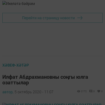
Перейти на страницу новости
ХӘВЕФ-ХӘТӘР
Илфат Абдрахмановны соңгы юлга
озаттылар
автор,
5 октябрь 2020 - 11:07
2172
0
0