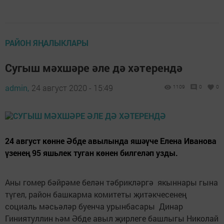
РАЙОН ЯҢАЛЫКЛАРЫ
Сугыш мәхшәре әле дә хәтерендә
admin,
24 август 2020 - 15:49
1109
0
0
24 август көнне Әбде авылында яшәүче Елена Иванова
үзенең 95 яшьлек туган көнен билгеләп узды.
Аны гомер бәйрәме белән тәбрикләргә якыннары гына
түгел, район башкарма комитеты җитәкчесенең
социаль мәсьәләр буенча урынбасары Динар
Гиниятуллин һәм Әбде авыл җирлеге башлыгы Николай