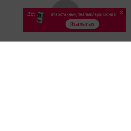
Татарстанның яңалыклары монда
Язылыгыз
Главная
Документлар
Төрле темалар
Телефон АО «ТАТМЕДИА»:
(843) 222 09 84