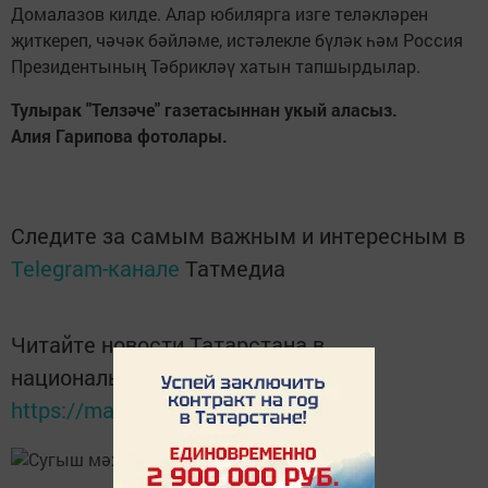
Домалазов килде. Алар юбилярга изге теләкләрен
җиткереп, чәчәк бәйләме, истәлекле бүләк һәм Россия
Президентының Тәбрикләү хатын тапшырдылар.
Тулырак "Телзәче" газетасыннан укый аласыз.
Алия Гарипова фотолары.
Следите за самым важным и интересным в
Telegram-канале
Татмедиа
Читайте новости Татарстана в
национальном мессенджере MАХ:
https://max.ru/tatmedia