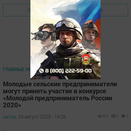
Перейти на страницу новости
ГЛАВНЫЕ НОВОСТИ
Молодые сельские предприниматели
могут принять участие в конкурсе
«Молодой предприниматель России
2020»
автор,
24 август 2020 - 14:26
913
0
0