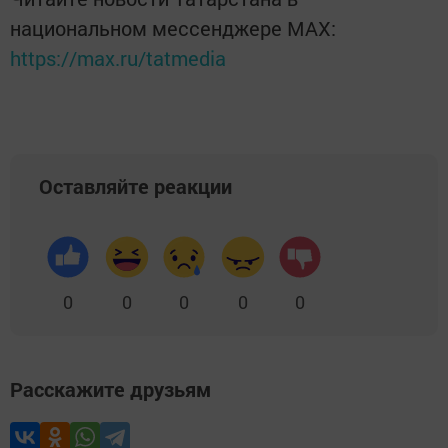
национальном мессенджере MАХ:
https://max.ru/tatmedia
Оставляйте реакции
0
0
0
0
0
Расскажите друзьям