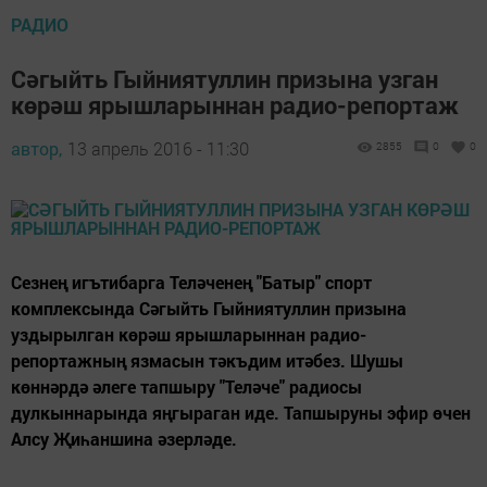
РАДИО
Сәгыйть Гыйниятуллин призына узган
көрәш ярышларыннан радио-репортаж
автор,
13 апрель 2016 - 11:30
2855
0
0
Сезнең игътибарга Теләченең "Батыр" спорт
комплексында Сәгыйть Гыйниятуллин призына
уздырылган көрәш ярышларыннан радио-
репортажның язмасын тәкъдим итәбез. Шушы
көннәрдә әлеге тапшыру "Теләче" радиосы
дулкыннарында яңгыраган иде. Тапшыруны эфир өчен
Алсу Җиһаншина әзерләде.