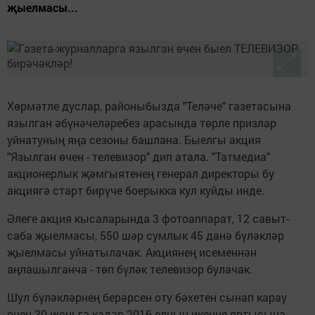
җыелмасы...
Хөрмәтле дуслар, районыбызда "Теләче" газетасына
язылган әбүнәчеләребез арасында төрле призлар
уйнатуның яңа сезоны башлана. Быелгы акция
"Язылган өчен - телевизор" дип атала. "Татмедиа"
акционерлык җәмгыятенең генерал директоры бу
акциягә старт бирүче боерыкка кул куйды инде.
Әлеге акция кысаларында 3 фотоаппарат, 12 савыт-
саба җыелмасы, 550 шәр сумлык 45 данә бүләкләр
җыелмасы уйнатылачак. Акциянең исеменнән
аңлашылганча - төп бүләк телевизор булачак.
Шул бүләкләрнең берәрсен оту бәхетен сынап карау
өчен 30 июньгә кадәр 2016 елның икенче яртысына