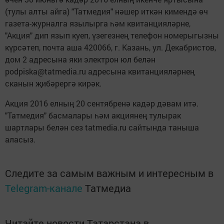
(тулы алты айга) "Татмедия" нәшер иткән кимендә өч
газета-журналга язылырга һәм квитанцияләрне,
"Акция" дип язып куеп, үзегезнең телефон номерыгызны
күрсәтеп, почта аша 420066, г. Казань, ул. Декабристов,
дом 2 адресына яки электрон юл белән
podpiska@tatmedia.ru адресына квитанцияләрнең
сканын җибәрергә кирәк.
Акция 2016 елның 20 сентябренә кадәр дәвам итә.
"Татмедия" басмалары һәм акциянең тулырак
шартлары белән сез tatmedia.ru сайтында таныша
аласыз.
Следите за самым важным и интересным в
Telegram-канале
Татмедиа
Читайте новости Татарстана в