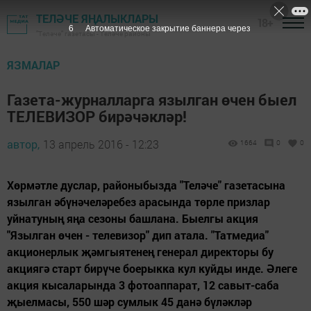
ТЕЛӘЧЕ ЯҢАЛЫКЛАРЫ
18+
6
Автоматическое закрытие баннера через
"Теләче" газетасы - Теләче районы
ЯЗМАЛАР
Газета-журналларга язылган өчен быел
ТЕЛЕВИЗОР бирәчәкләр!
автор,
13 апрель 2016 - 12:23
1664
0
0
Хөрмәтле дуслар, районыбызда "Теләче" газетасына
язылган әбүнәчеләребез арасында төрле призлар
уйнатуның яңа сезоны башлана. Быелгы акция
"Язылган өчен - телевизор" дип атала. "Татмедиа"
акционерлык җәмгыятенең генерал директоры бу
акциягә старт бирүче боерыкка кул куйды инде. Әлеге
акция кысаларында 3 фотоаппарат, 12 савыт-саба
җыелмасы, 550 шәр сумлык 45 данә бүләкләр