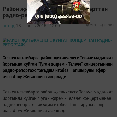
Район җитәкчелеге куйган концерттан
радио-репортаж
автор,
13 апрель 2016 - 12:09
2675
0
0
Сезнең игътибарга район җитәкчелеге Теләче мәдәният
йортында куйган "Туган җирем - Теләче" концертыннан
радио-репортаж тәкъдим итәбез. Тапшыруны эфир
өчен Алсу Җиһаншина әзерләде.
Сезнең игътибарга район җитәкчелеге Теләче мәдәният
йортында куйган "Туган җирем - Теләче" концертыннан
радио-репортаж тәкъдим итәбез. Тапшыруны эфир
өчен Алсу Җиһаншина әзерләде.