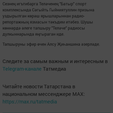
Сезнең игътибарга Теләченең "Батыр" спорт
комплексында Сәгыйть Гыйниятуллин призына
уздырылган көрәш ярышларыннан радио-
репортажның язмасын тәкъдим итәбез. Шушы
көннәрдә әлеге тапшыру "Теләче" радиосы
дулкыннарында яңгыраган иде.
Тапшыруны эфир өчен Алсу Җиһаншина әзерләде.
Следите за самым важным и интересным в
Telegram-канале
Татмедиа
Читайте новости Татарстана в
национальном мессенджере MАХ:
https://max.ru/tatmedia