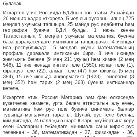
булачак.
Искәртеп үтик: Россиядә БДИның төп этабы 25 майдан
26 июньгә кадәр үткәрелә. Быел сынауларны илнең 725
меңләп укучысы тапшыра. 25 майда рус әдәбияты һәм
география буенча БДИ булды. 1 июнь көнне
Татарстанның 9 меңләп укучысы математика буенча
база дәрәҗәсендәге имтиханны тапшырачак. 4 июньдә
исә республикада 15 меңләп укучы математиканың
профиль дәрәҗәле имтиханын бирә. 8 нче июньдә
җәмгыять белеме (9 мең 211 укучы) һәм химия (2 мең
546), 11 нче июньдә инглиз теле (1550), испан теле (1),
француз теле (22), алман теле (47) һәм физика (5 мең
384), 15 нче июньдә информатика (1423) , биология (3
мең 352) һәм тарих (2 мең 368) буенча имтиханнар
көтелә.
Искәртеп үтик, Россия Мәгариф һәм фән өлкәсендә
күзәтчелек хезмәте, урта белем аттестатын алу өчен,
математика һәм рус теле буенча минималь баллар
турында мәгълүмат таратты. Шулай, рус теле буенча,
ким дигәндә, 24 балл җыю шарт. Югары уку йортына керү
өчен балларның түбәндәге минималь саны кирәк: рус
теленнән - 36, математикадан - 27, физикадан - 36,