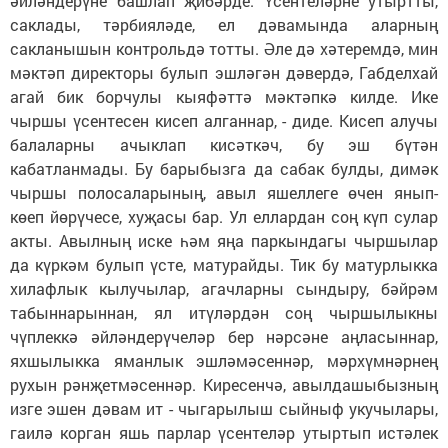
әйләндерүне башлап җибәрде. Үсентеләрне утыртты,
саклады, тәрбияләде, ел дәвамында аларның
сакланышын контрольдә тотты. Әле дә хәтеремдә, мин
мәктәп директоры булып эшләгән дәвердә, Габделхай
агай бик борчулы кыяфәттә мәктәпкә килде. Ике
чыршы үсентесен кисеп алганнар, - диде. Кисеп алучы
балаларны ачыклап кисәткәч, бу эш бүтән
кабатланмады. Бу барыбызга да сабак булды, димәк
чыршы полосаларының, авыл яшеллеге өчен янып-
көеп йөрүчесе, хуҗасы бар. Ул еллардан соң күп сулар
акты. Авылның иске һәм яңа паркындагы чыршылар
да күркәм булып үсте, матурайды. Тик бу матурлыкка
хилафлык кылучылар, агачларны сындыру, бәйрәм
табыннарыннан, ял итүләрдән соң чыршылыкны
чүплеккә әйләндерүчеләр бер нәрсәне аңласыннар,
яхшылыкка яманлык эшләмәсеннәр, мәрхүмнәрнең
рухын рәнҗетмәсеннәр. Киресенчә, авылдашыбызның
изге эшен дәвам ит - чыгарылыш сыйныф укучылары,
гаилә корган яшь парлар үсентеләр утыртып истәлек