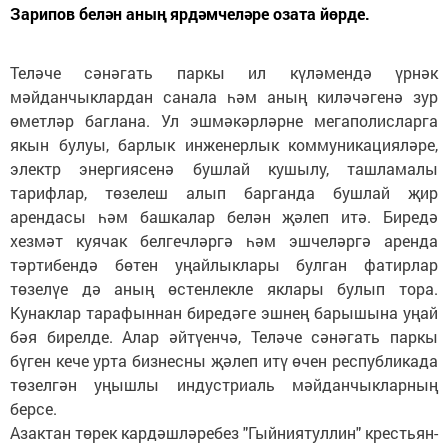
Зарипов белән аның ярдәмчеләре озата йөрде.
Теләче сәнәгать паркы ил күләмендә үрнәк
мәйданчыклардан санала һәм аның киләчәгенә зур
өметләр баглана. Ул эшмәкәрләрне мегаполисларга
якын булуы, барлык инженерлык коммуникацияләре,
электр энергиясенә бушлай кушылу, ташламалы
тарифлар, төзелеш алып барганда бушлай җир
арендасы һәм башкалар белән җәлеп итә. Биредә
хезмәт куячак белгечләргә һәм эшчеләргә аренда
тәртибендә бөтен уңайлыклары булган фатирлар
төзелүе дә аның өстенлекле яклары булып тора.
Кунаклар тарафыннан биредәге эшнең барышына уңай
бәя бирелде. Алар әйтүенчә, Теләче сәнәгать паркы
бүген кече урта бизнесны җәлеп итү өчен республикада
төзелгән уңышлы индустриаль мәйданчыкларның
берсе.
Азактан төрек кардәшләребез "Гыйниятуллин" крестьян-