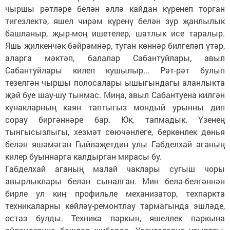
чыршы рәтләре белән әллә кайдан күренеп торган
тигезлектә, яшел чирәм күренү белән зур җанлылык
башланыр, җыр-моң ишетелер, шатлык исе таралыр.
Яшь җилкенчәк бәйрәмнәр, туган көннәр билгеләп үтәр,
аларга мәктәп, балалар Сабантуйлары, авыл
Сабантуйлары килеп кушылыр... Рәт-рәт булып
тезелгән чыршы полосалары ышыгындагы аланлыкта
җәй буе шау-шу тынмас. Миңа, авыл Сабантуена килгән
кунакларның каян таптыгыз мондый урынны дип
сорау биргәннәре бар. Юк, тапмадык. Үзенең
тынгысызлыгы, хезмәт сөючәнлеге, беркөнлек дөнья
белән яшәмәгән Гыйлаҗетдин улы Габделхай аганың
килер буыннарга калдырган мирасы бу.
Габделхай аганың малай чаклары сугыш чоры
авырлыклары белән сыналган. Мин белә-белгәннән
бирле ул киң профильле механизатор, техпаркта
техникаларны көйләү-ремонтлау тармагында эшләде,
остаз булды. Техника паркын, яшеллек паркына