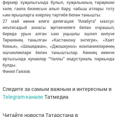
фермер хуҗалыгында булып, хуҗалыкның тәрҗемәи
хәле, гаилә бизнесын алып бару, чабыш атлары тоту
һәм ярышларга әзерләү тәртибе белән танышты.
27 май көнне әлеге делегация "Алабуга" махсус
икътисадый зонасы җитәкчелеге белән очрашып,
биредә урын алган һәм уңышлы эшләп килүче
Төркиянең танылган «Кастамону энтегре», «Хаят
Кимья», «Шишеджан», «Джошкуноз» компанияләренең
эшчәнлекләре белән таныштылар. Көннең икенче
яртысында кунаклар "Чаллы" индустриаль паркында
булды.
Фәнил Гаязов.
Следите за самым важным и интересным в
Telegram-канале
Татмедиа
Читайте новости Татарстана в