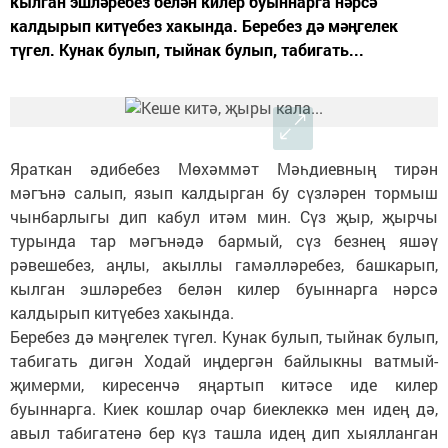
кылган эшләребез белән килер буыннарга нәрсә
калдырып китүебез хакында. Беребез дә мәңгелек
түгел. Кунак булып, тыйнак булып, табигать...
Яраткан әдибебез Мөхәммәт Мәһдиевның тирән
мәгънә салып, язып калдырган бу сүзләрен тормыш
чынбарлыгы дип кабул итәм мин. Сүз җыр, җырчы
турында тар мәгънәдә бармый, сүз безнең яшәү
рәвешебез, аңлы, акыллы гамәлләребез, башкарып,
кылган эшләребез белән килер буыннарга нәрсә
калдырып китүебез хакында.
Беребез дә мәңгелек түгел. Кунак булып, тыйнак булып,
табигать дигән Ходай иңдергән байлыкны ватмый-
җимерми, киресенчә яңартып китәсе иде килер
буыннарга. Киек кошлар очар биеклеккә мен идең дә,
авыл табигатенә бер күз ташла идең дип хыялланган