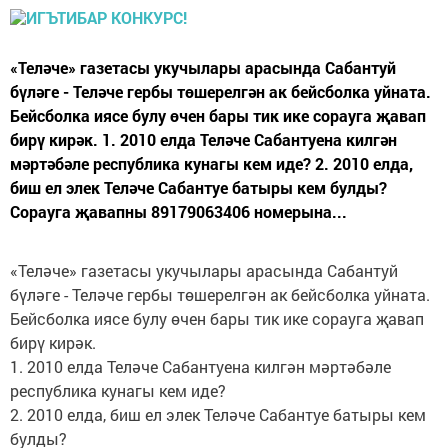
«Теләче» газетасы укучылары арасында Сабантуй
бүләге - Теләче гербы төшерелгән ак бейсболка уйната.
Бейсболка иясе булу өчен бары тик ике сорауга җавап
бирү кирәк. 1. 2010 елда Теләче Сабантуена килгән
мәртәбәле республика кунагы кем иде? 2. 2010 елда,
биш ел элек Теләче Сабантуе батыры кем булды?
Сорауга җавапны 89179063406 номерына...
«Теләче» газетасы укучылары арасында Сабантуй
бүләге - Теләче гербы төшерелгән ак бейсболка уйната.
Бейсболка иясе булу өчен бары тик ике сорауга җавап
бирү кирәк.
1. 2010 елда Теләче Сабантуена килгән мәртәбәле
республика кунагы кем иде?
2. 2010 елда, биш ел элек Теләче Сабантуе батыры кем
булды?