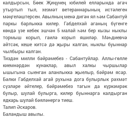
калдырсын, Бөек Җиңүнең юбилей елларында агач
утыртып тыл, хезмәт ветераннарының истәлеген
мәңгеләштерсен. Авылның менә дигән ял һәм Сабантуй
паркы барлыкка килер. Габделхай аганың бүгенге
көндә үзе кебек эшчән 5 малай һәм бер кызы ныклы
тормыш корып, гаилә корып яшиләр. Мәһдиевчә
әйтсәк, кеше китсә дә җыры калган, ныклы буыннар
чылбыры калган.
Тиздән милли бәйрәмебез - Сабантуйлар. Аллы-гөлле
киемнәрдән кунаклар, авыл халкы чыршылар
ышыгына сыенган аланлыкка җыелыр, бәйрәм ясар.
Бәлки Габделхай агай рухына дога булырлык рәхмәт
сүзләре әйтелер, бәйрәмебез тагын да күркәмрәк
булыр, шулай булырга, килер буыннарга калдырган
ядкарь шулай бәяләнергә тиеш.
Талип Әскаров.
Баландыш авылы.