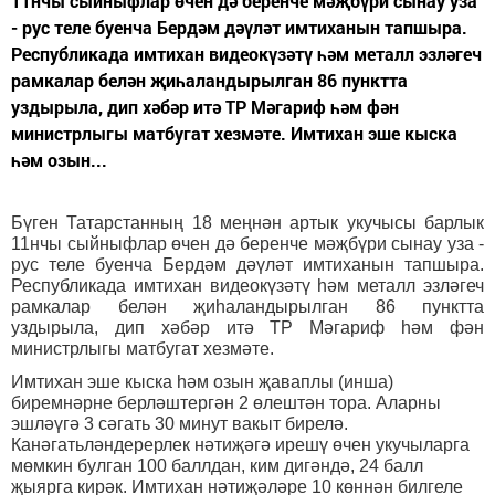
11нчы сыйныфлар өчен дә беренче мәҗбүри сынау уза
- рус теле буенча Бердәм дәүләт имтиханын тапшыра.
Республикада имтихан видеокүзәтү һәм металл эзләгеч
рамкалар белән җиһаландырылган 86 пунктта
уздырыла, дип хәбәр итә ТР Мәгариф һәм фән
министрлыгы матбугат хезмәте. Имтихан эше кыска
һәм озын...
Бүген Татарстанның 18 меңнән артык укучысы барлык
11нчы сыйныфлар өчен дә беренче мәҗбүри сынау уза -
рус теле буенча Бердәм дәүләт имтиханын тапшыра.
Республикада имтихан видеокүзәтү һәм металл эзләгеч
рамкалар белән җиһаландырылган 86 пунктта
уздырыла, дип хәбәр итә ТР Мәгариф һәм фән
министрлыгы матбугат хезмәте.
Имтихан эше кыска һәм озын җаваплы (инша)
биремнәрне берләштергән 2 өлештән тора. Аларны
эшләүгә 3 сәгать 30 минут вакыт бирелә.
Канәгатьләндерерлек нәтиҗәгә ирешү өчен укучыларга
мөмкин булган 100 баллдан, ким дигәндә, 24 балл
җыярга кирәк. Имтихан нәтиҗәләре 10 көннән билгеле