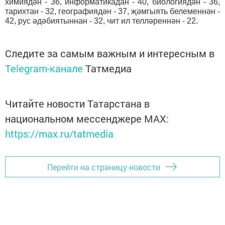
химиядән - 36, информатикадан - 40, биологиядән - 36,
тарихтан - 32, географиядән - 37, җәмгыять белеменнән -
42, рус әдәбиятыннан - 32, чит ил телләреннән - 22.
Следите за самым важным и интересным в
Telegram-канале
Татмедиа
Читайте новости Татарстана в
национальном мессенджере MАХ:
https://max.ru/tatmedia
Перейти на страницу новости