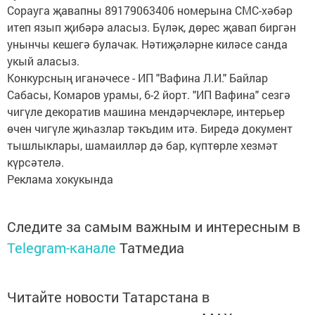
Сорауга җавапны 89179063406 номерына СМС-хәбәр
итеп язып җибәрә аласыз. Бүләк, дөрес җавап биргән
унынчы кешегә булачак. Нәтиҗәләрне киләсе санда
укый аласыз.
Конкурсның иганәчесе - ИП "Вафина Л.И." Байлар
Сабасы, Комаров урамы, 6-2 йорт. "ИП Вафина" сезгә
чигүле декоратив машина мендәрчекләре, интерьер
өчен чигүле җиһазлар тәкъдим итә. Биредә документ
тышлыклары, шамаилләр дә бар, күптөрле хезмәт
күрсәтелә.
Реклама хокукында
Следите за самым важным и интересным в
Telegram-канале
Татмедиа
Читайте новости Татарстана в