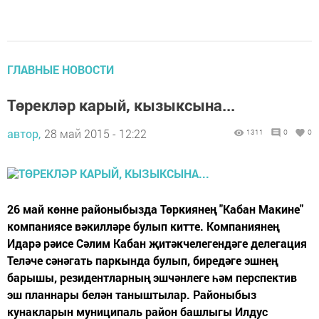
ГЛАВНЫЕ НОВОСТИ
Төрекләр карый, кызыксына...
автор,
28 май 2015 - 12:22
1311
0
0
26 май көнне районыбызда Төркиянең "Кабан Макине"
компаниясе вәкилләре булып китте. Компаниянең
Идарә рәисе Сәлим Кабан җитәкчелегендәге делегация
Теләче сәнәгать паркында булып, биредәге эшнең
барышы, резидентларның эшчәнлеге һәм перспектив
эш планнары белән таныштылар. Районыбыз
кунакларын муниципаль район башлыгы Илдус