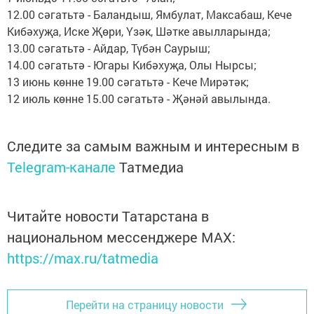
12.00 сәгатьтә - Баландыш, Ямбулат, Максабаш, Кече
Кибәхуҗа, Иске Җөри, Үзәк, Шәтке авылларында;
13.00 сәгатьтә - Айдар, Түбән Саурыш;
14.00 сәгатьтә - Югары Кибәхуҗа, Олы Нырсы;
13 июнь көнне 19.00 сәгатьтә - Кече Мирәтәк;
12 июль көнне 15.00 сәгатьтә - Җәнәй авылында.
Следите за самым важным и интересным в
Telegram-канале
Татмедиа
Читайте новости Татарстана в
национальном мессенджере MАХ:
https://max.ru/tatmedia
Перейти на страницу новости