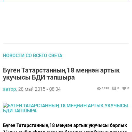
НОВОСТИ СО ВСЕГО СВЕТА
Бүген Татарстанның 18 меңнән артык
укучысы БДИ тапшыра
автор,
28 май 2015 - 08:04
1298
0
0
Бүген Татарстанның 18 меңнән артык укучысы барлык