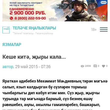
ТЕЛӘЧЕ ЯҢАЛЫКЛАРЫ
18+
"Теләче" газетасы - Теләче районы
ЯЗМАЛАР
Кеше китә, җыры кала...
автор,
29 май 2015 - 07:36
2839
0
0
Яраткан әдибебез Мөхәммәт Мәһдиевның тирән мәгънә
салып, язып калдырган бу сүзләрен тормыш
чынбарлыгы дип кабул итәм мин. Сүз җыр, җырчы
турында тар мәгънәдә бармый, сүз безнең яшәү
рәвешебез, аңлы, акыллы гамәлләребез, башкарып,