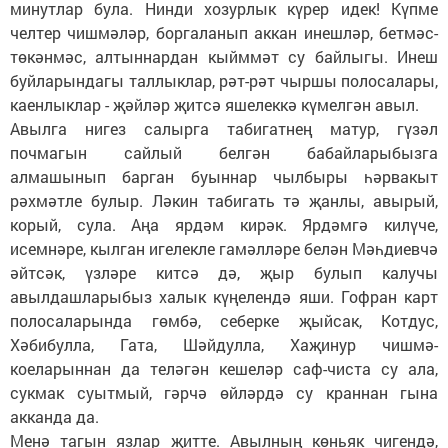
минутлар була. Нинди хозурлык күрер идек! Күпме
челтер чишмәләр, боргаланып аккан инешләр, бетмәс-
төкәнмәс, алтыннардан кыйммәт су байлыгы. Инеш
буйларындагы таллыклар, рәт-рәт чыршы полосалары,
каенлыклар - җәйләр җитсә яшелеккә күмелгән авыл.
Авылга нигез салырга табигатнең матур, гүзәл
почмагын сайлый белгән бабайларыбызга
алмашынып барган буыннар чылбыры һәрвакыт
рәхмәтле булыр. Ләкин табигать тә җанлы, авырый,
корый, сула. Аңа ярдәм кирәк. Ярдәмгә килүче,
исемнәре, кылган игелекле гамәлләре белән Мәһдиевчә
әйтсәк, үзләре китсә дә, җыр булып калучы
авылдашларыбыз халык күңелендә яши. Гофран карт
полосаларында гөмбә, себерке җыйсак, Котдус,
Хәбибулла, Гата, Шәйдулла, Хаҗинур чишмә-
коеларыннан да теләгән кешеләр саф-чиста су ала,
сукмак суытмый, гәрчә өйләрдә су краннан гына
акканда да.
Менә тагын язлар җитте. Авылның көньяк чигендә,