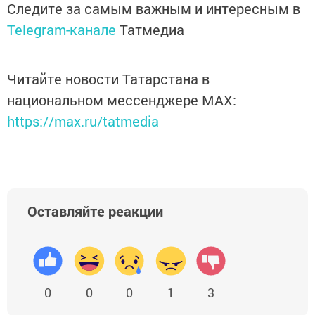
Следите за самым важным и интересным в
Telegram-канале
Татмедиа
Читайте новости Татарстана в
национальном мессенджере MАХ:
https://max.ru/tatmedia
Оставляйте реакции
0
0
0
1
3