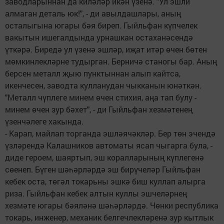
заводларыннан да киләләр икән үзенә. "Ул эшли
алмаган деталь юк!", - ди авылдашлары, аның
осталыгына югары бәя биреп. Гыйльфан күпчелек
вакытын ишегалдында урнашкан остаханәсендә
үткәрә. Биредә ул үзенә эшләр, иҗат итәр өчен бөтен
мөмкинлекләрне тудырган. Берничә станогы бар. Аның
берсен металл җыю пунктыннан алып кайтса,
икенчесен, заводта кулланудан чыкканын юнәткән.
"Металл чүплеге минем өчен стихия, аңа тап булу -
минем өчен зур бәхет", - ди Гыйльфан хезмәтенең
үзенчәлеге хакында.
- Карап, майлап торганда эшләячәкләр. Бер төн эчендә
үзләрендә Калашников автоматы ясап чыгарга була, -
диде героем, шаяртып, эш коралларының күплегенә
сөенеп. Бүген шәһәрләрдә эш бирүчеләр Гыйльфан
кебек оста, төгәл токарьны эшкә биш куллап алырга
риза. Гыйльфан кебек алтын куллы эшчеләрнең
хезмәте югары бәяләнә шәһәрләрдә. Чөнки республика
токарь, инженер, механик белгечлекләренә зур кытлык