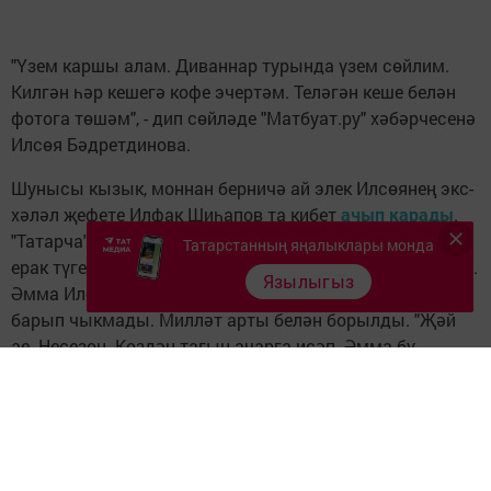
"Үзем каршы алам. Диваннар турында үзем сөйлим.
Килгән һәр кешегә кофе эчертәм. Теләгән кеше белән
фотога төшәм", - дип сөйләде "Матбуат.ру" хәбәрчесенә
Илсөя Бәдретдинова.
Шунысы кызык, моннан берничә ай элек Илсөянең экс-
хәләл җефете Илфак Шиһапов та кибет
ачып карады
.
"Татарча" дип аталган павильон Илсөянең кибетеннән
Татарстанның яңалыклары монда
ерак түгел - "Муравейник" сәүдә үзәгендә урнашкан иде.
Язылыгыз
Әмма Илфакның "милләт өчен соңгы талпынышы"
барып чыкмады. Милләт арты белән борылды. "Җәй
ае. Несезон. Көздән тагын ачарга исәп. Әмма бу
урында түгел, башка җирдә. Бу урында татарлардан
бигрәк көнъяк халкы күп йөри икән", - дип аңлатты ул
кибет ябылуын
"Артистлар.ру"
сайтына. Көзләр җитте.
Әмма Илфак Шиһапов белән милләт арасында аңлашу
һаман да юк.