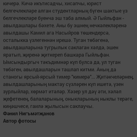
кичерә. Кичә икътисадчы, хисапчы, юрист
белгечлекләре алган студентларның бүген шактые үз
белгечлекләре буенча эш таба алмый. Ә Гыйльфан -
авылдашлары бәхете. Аны бу эшнең нечкәлекләренә
авылдашы Камил ага Насыйров төшендерсә,
осталыкка үзлегеннән ирешә. Туган төбәгенә,
авылдашларына тугрылык саклаган хәлдә, эшен
яратып, җиренә җиткереп башкара Гыйльфан.
Ымсындыргыч тәкъдимнәр күп булса да, ул туган
төбәген, авылдашларын ташлап китми. Аның да
станогы ярсый-ярсый тимер "кимерә"... Җитәкчеләрнең,
авылдашларының мактау сүзләрен күп ишетә, үзен
зурлыйлар, хөрмәт итәләр. Хәзер ул дәү әти, хәләл
җефетенең, балаларының, оныкларының ныклы терәге,
киңәшчесе, гаилә җылысын саклаучы.
Фәнил Нигъмәтҗанов
Автор фотосы