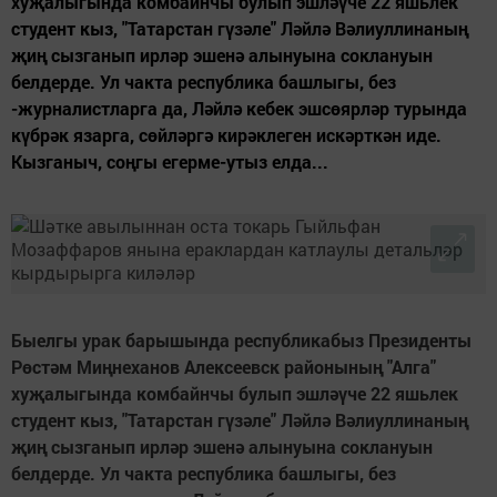
хуҗалыгында комбайнчы булып эшләүче 22 яшьлек
студент кыз, "Татарстан гүзәле" Ләйлә Вәлиуллинаның
җиң сызганып ирләр эшенә алынуына соклануын
белдерде. Ул чакта республика башлыгы, без
-журналистларга да, Ләйлә кебек эшсөярләр турында
күбрәк язарга, сөйләргә кирәклеген искәрткән иде.
Кызганыч, соңгы егерме-утыз елда...
Быелгы урак барышында республикабыз Президенты
Рөстәм Миңнеханов Алексеевск районының "Алга"
хуҗалыгында комбайнчы булып эшләүче 22 яшьлек
студент кыз, "Татарстан гүзәле" Ләйлә Вәлиуллинаның
җиң сызганып ирләр эшенә алынуына соклануын
белдерде. Ул чакта республика башлыгы, без