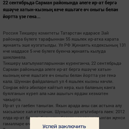
22 сентябрьдә Сарман районында әлеге ир-ат бергә
яшәүче хатын-кызның кече яшьтәге өч оныгы белән
йортта үзе генә...
Россия Тикшерү комитеты Татарстан идарәсе Зәй
районара бүлеге тарафыннан 55 яшьлек ир-атка карата
җинаять эше кузгатылды. Ул РФ Җинаять кодексының 131
нче маддәсе 5 нче бүлеге буенча җинаять кылуда
шикләнелә.
Тикшерү мәгълүматларыннан күренгәнчә, 22 сентябрьдә
Сарман районында әлеге ир-ат бергә яшәүче хатын-
кызның кече яшьтәге өч оныгы белән йортта үзе генә
кала. Шуннан файдаланып ул 4 яшьлек кызны көчли.
Соңрак өйгә әбиләре кайтып керә, кыз баланың канга
буялганын күреп ала һәм ашыгыч ярдәм хезмәтен
чакырта.
Ир-ат үз гаебен таныган. Якын арада аны сак астына алу
мәсьәләсе хәл ителәчәк. Шунысы да игътибарга лаек: 2012
елда ир-ат балигъ булмаган балага карата кылынган җенси
гамәлләре өчен хөкем ителгән булган инде.