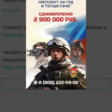
Тикшерү эше дәвам итә.
Интертат
Следите за самым важным и интересным в
Telegram-канале
Татмедиа
Читайте новости Татарстана в
национальном мессенджере MАХ:
https://max.ru/tatmedia
Перейти на страницу новости