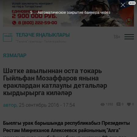
5
Автоматическое закрытие баннера через
ТЕЛӘЧЕ ЯҢАЛЫКЛАРЫ
18+
"Теләче" газетасы - Теләче районы
ЯЗМАЛАР
Шәтке авылыннан оста токарь
Гыйльфан Мозаффаров янына
ераклардан катлаулы детальләр
кырдырырга киләләр
автор,
25 сентябрь 2016 - 17:54
1202
0
0
Быелгы урак барышында республикабыз Президенты
Рөстәм Миңнеханов Алексеевск районының "Алга"