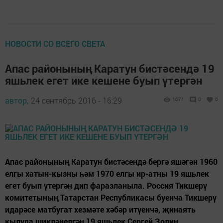
НОВОСТИ СО ВСЕГО СВЕТА
Апас районының Каратун бистәсендә 19
яшьлек егет ике кешене буып үтергән
автор,
24 сентябрь 2016 - 16:29
1071
0
0
Апас районының Каратун бистәсендә бергә яшәгән 1960
елгы хатын-кызны һәм 1970 елгы ир-атны 19 яшьлек
егет буып үтергән дип фаразланыла. Россия Тикшерү
комитетының Татарстан Республикасы буенча Тикшерү
идарәсе матбугат хезмәте хәбәр итүенчә, җинаять
кылуда шикләнелгән 19 яшьлек Сергей Золин