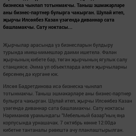
бизнеска чынлап тотынмакчы. Таныш эшмәкәрләре
аны бизнес-партнер булырга чакырган. Шулай итеп,
җырчы Илсөябез Казан үзәгендә диваннар сата
башламакчы. Сату ноктасы...
Җырчылар арасында үз бизнесларын булдыру
турында имеш-мимешләр даими ишетелә. Фәлән
җырчының кибете бар, төгән җырчының ягулык салу
станциясе. Әмма ул объектларда әлеге җырчыларны
берсенең дә күргәне юк.
Илсөя Бәдретдинова исә бизнеска чынлап
тотынмакчы. Таныш эшмәкәрләре аны бизнес-партнер
булырга чакырган. Шулай итеп, җырчы Илсөябез Казан
үзәгендә диваннар сата башламакчы. Сату ноктасы
Нариманов урамындагы "Мебельный базар"ның яңа
корпусында урнашачак. 7 октябрь көнне 12:00дә
кибетне тантаналы рәвештә ачу планлаштырылган.