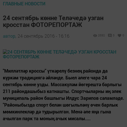
ГЛАВНЫЕ НОВОСТИ
24 сентябрь көнне Теләчедә узган
кросстан ФОТОРЕПОРТАЖ
автор,
24 сентябрь 2016 - 16:16
2032
0
0
"Милләтләр кроссы" үткәрелү безнең районда да
күркәм традициягә әйләнде. Быел әлеге чара 24
сентябрь көнне узды. Массакүләм йөгерештә барлыгы
211 райондашыбыз катнашты. Спортчыларны иң элек
муниципаль район башлыгы Илдус Зарипов сәламләде.
"Районыбызда спорт белән шөгыльләнү өчен барлык
мөмкинлекләр дә тудырылган. Менә әле яңа гына
ачылган парк та моның ачык мисалы....