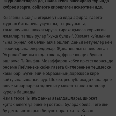
-журналистларга да, Ләйлә кебек эшсөярләр турында
күбрәк язарга, сөйләргә кирәклеген искәрткән иде.
Кызганыч, соңгы егерме-утыз елда эфирга, газета-
журнал битләренә укучыны, тыңлаучыны,
тамашачыны шаккатыруга, тираж җыюга корылган
язмалар, тапшырулар "хуҗа булды". Хезмәт куймыйча
гына, җиңел юл белән акча эшләп, дөнья көтүчеләр көн
геройларына әверелделәр. Җаваплылыгы чикләнгән
"Агролак" ширкәтендә токарь, фрезеровщик булып
эшләүче Гыйльфан Мозаффаров кебек ир-егетләрнең дә
рәсеме Ләйләнеке кебек газета битләреннән төшмәскә
хакы бар. Бүген эшче образының дәрәҗәсе кире
кайтуына ышаныч зур. Шөкер, республикада яшьләрне
эшче һөнәрләренә җәлеп итү максатыннан чаралар
күрелә башлады.
Язма герое Гыйльфанны авылдашлары, ширкәт
җитәкчелеге үз эшенең остасы буларак белә. Теге яки
бу детальне кырып бирүне сорап, хәтта Казан