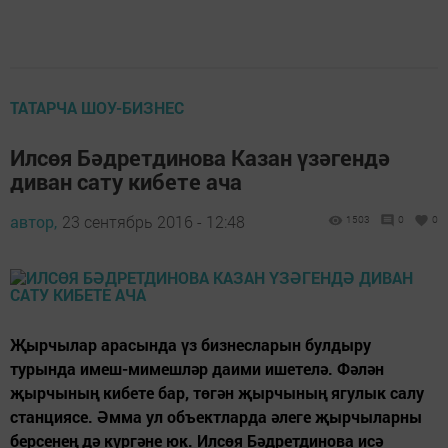
ТАТАРЧА ШОУ-БИЗНЕС
Илсөя Бәдретдинова Казан үзәгендә
диван сату кибете ача
автор,
23 сентябрь 2016 - 12:48
1503
0
0
Җырчылар арасында үз бизнесларын булдыру
турында имеш-мимешләр даими ишетелә. Фәлән
җырчының кибете бар, төгән җырчының ягулык салу
станциясе. Әмма ул объектларда әлеге җырчыларны
берсенең дә күргәне юк. Илсөя Бәдретдинова исә