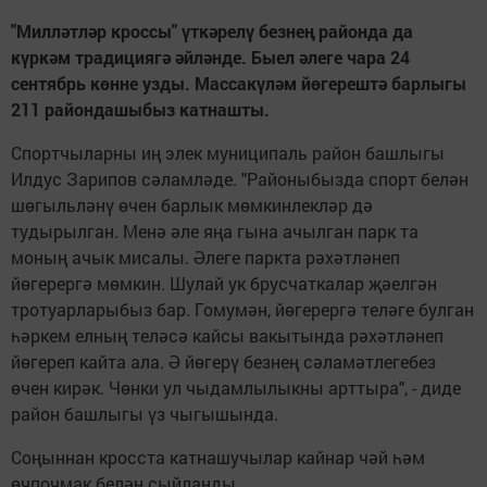
"Милләтләр кроссы" үткәрелү безнең районда да
күркәм традициягә әйләнде. Быел әлеге чара 24
сентябрь көнне узды. Массакүләм йөгерештә барлыгы
211 райондашыбыз катнашты.
Спортчыларны иң элек муниципаль район башлыгы
Илдус Зарипов сәламләде. "Районыбызда спорт белән
шөгыльләнү өчен барлык мөмкинлекләр дә
тудырылган. Менә әле яңа гына ачылган парк та
моның ачык мисалы. Әлеге паркта рәхәтләнеп
йөгерергә мөмкин. Шулай ук брусчаткалар җәелгән
тротуарларыбыз бар. Гомумән, йөгерергә теләге булган
һәркем елның теләсә кайсы вакытында рәхәтләнеп
йөгереп кайта ала. Ә йөгерү безнең сәламәтлегебез
өчен кирәк. Чөнки ул чыдамлылыкны арттыра", - диде
район башлыгы үз чыгышында.
Соңыннан кросста катнашучылар кайнар чәй һәм
өчпочмак белән сыйланды.