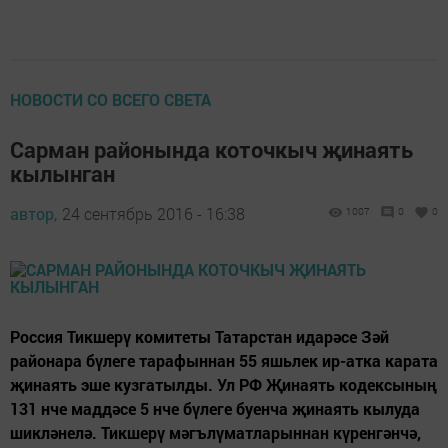
НОВОСТИ СО ВСЕГО СВЕТА
Сарман районында коточкыч җинаять
кылынган
автор,
24 сентябрь 2016 - 16:38
1007
0
0
Россия Тикшерү комитеты Татарстан идарәсе Зәй
районара бүлеге тарафыннан 55 яшьлек ир-атка карата
җинаять эше кузгатылды. Ул РФ Җинаять кодексының
131 нче маддәсе 5 нче бүлеге буенча җинаять кылуда
шикләнелә. Тикшерү мәгълүматларыннан күренгәнчә,