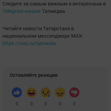
Следите за самым важным и интересным в
Telegram-канале
Татмедиа
Читайте новости Татарстана в
национальном мессенджере MАХ:
https://max.ru/tatmedia
Оставляйте реакции
0
0
0
0
0