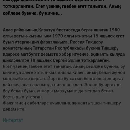
тоткарланган. Егет үзенең гаебен егет таныган. Аның
сөйләве буенча, бу кичне...
Апас районының Каратун бистәсендә бергә яшәгән 1960
елгы хатын-кызны һәм 1970 елгы ир-атны 19 яшьлек егет
буып үтергән дип фаразланыла. Россия Тикшерү
комитетының Татарстан Республикасы буенча Тикшерү
идарәсе матбугат хезмәте хәбәр итүенчә, җинаять кылуда
шикләнелгән 19 яшьлек Сергей Золин тоткарланган.
Егет үзенең гаебен егет таныган. Аның сөйләве буенча, бу
кичне ул әлеге хатын-кыз янына килеп, аның белән җенси
мөнәсәбәткә кергән. Йортка бу хатын бергә яшәгән ир-ат
кайткач, алар арасында низаг чыккан. Золин бу ир-атны
бау белән буып, аннары мәрхүмәне дә мендәр белән
бастырып үтергән.
Фаҗиганең сәбәпләре ачыклана, җинаять эшен тикшерү
дәвам итә.
Интертат