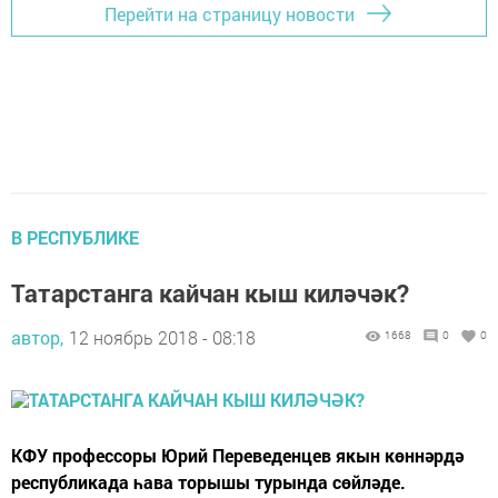
Перейти на страницу новости
В РЕСПУБЛИКЕ
Татарстанга кайчан кыш киләчәк?
автор,
12 ноябрь 2018 - 08:18
1668
0
0
КФУ профессоры Юрий Переведенцев якын көннәрдә
республикада һава торышы турында сөйләде.