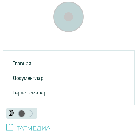
Главная
Документлар
Төрле темалар