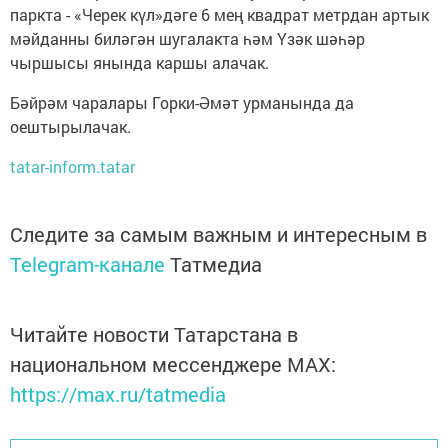
паркта - «Черек күл»дәге 6 мең квадрат метрдан артык
мәйданны биләгән шугалакта һәм Үзәк шәһәр
чыршысы янында каршы алачак.
Бәйрәм чаралары Горки-Әмәт урманында да
оештырылачак.
tatar-inform.tatar
Следите за самым важным и интересным в
Telegram-канале
Татмедиа
Читайте новости Татарстана в
национальном мессенджере MАХ:
https://max.ru/tatmedia