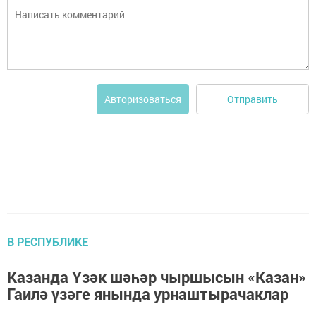
Отправить
Авторизоваться
В РЕСПУБЛИКЕ
Казанда Үзәк шәһәр чыршысын «Казан»
Гаилә үзәге янында урнаштырачаклар