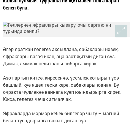
калып булмый. Туфракка ни җитмәвен гөлгә карап
белеп була.
Әгәр яраткан гөлегез аксыллана, сабаклары нәзек,
яфраклары вагая икән, аңа азот җитми дигән сүз.
Димәк, аммиак селитрасы сибәргә кирәк.
Азот артып китсә, киресенчә, үсемлек котырып үсә
башлый, куе яшел төскә керә, сабаклары юаная. Бу
очракта чүлмәкне ваннага куеп юындырырга кирәк.
Юкса, гөлегез чәчәк атмаячак.
Яфракларда мәрмәр кебек билгеләр чыгу – магний
белән туендырырга вакыт дигән сүз.