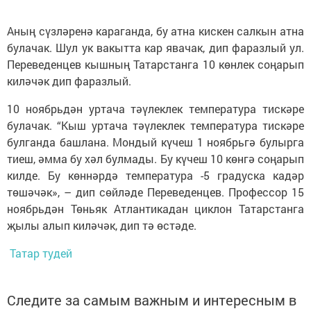
Аның сүзләренә караганда, бу атна кискен салкын атна
булачак. Шул ук вакытта кар явачак, дип фаразлый ул.
Переведенцев кышның Татарстанга 10 көнлек соңарып
киләчәк дип фаразлый.
10 ноябрьдән уртача тәүлеклек температура тискәре
булачак. “Кыш уртача тәүлеклек температура тискәре
булганда башлана. Мондый күчеш 1 ноябрьгә булырга
тиеш, әмма бу хәл булмады. Бу күчеш 10 көнгә соңарып
килде. Бу көннәрдә температура -5 градуска кадәр
төшәчәк», – дип сөйләде Переведенцев. Профессор 15
ноябрьдән Төньяк Атлантикадан циклон Татарстанга
җылы алып киләчәк, дип тә өстәде.
Татар тудей
Следите за самым важным и интересным в