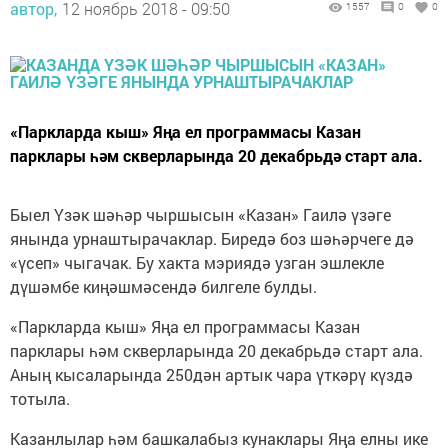
автор,
12 ноябрь 2018 - 09:50
1557
0
0
«Паркларда кыш» Яңа ел программасы Казан
парклары һәм скверларында 20 декабрьдә старт ала.
Быел Үзәк шәһәр чыршысын «Казан» Гаилә үзәге
янында урнаштырачаклар. Биредә боз шәһәрчеге дә
«үсеп» чыгачак. Бу хакта мэриядә узган эшлекле
дүшәмбе киңәшмәсендә билгеле булды.
«Паркларда кыш» Яңа ел программасы Казан
парклары һәм скверларында 20 декабрьдә старт ала.
Аның кысаларында 250дән артык чара үткәрү күздә
тотыла.
Казанлылар һәм башкалабыз кунаклары Яңа елны ике