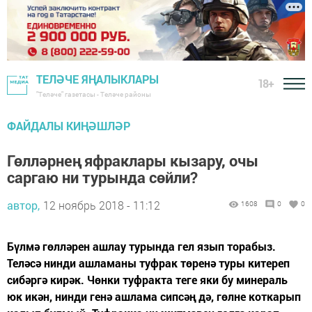
ТЕЛӘЧЕ ЯҢАЛЫКЛАРЫ
18+
"Теләче" газетасы - Теләче районы
ФАЙДАЛЫ КИҢӘШЛӘР
Гөлләрнең яфраклары кызару, очы
саргаю ни турында сөйли?
автор,
12 ноябрь 2018 - 11:12
1608
0
0
Бүлмә гөлләрен ашлау турында гел язып торабыз.
Теләсә нинди ашламаны туфрак төренә туры китереп
сибәргә кирәк. Чөнки туфракта теге яки бу минераль
юк икән, нинди генә ашлама сипсәң дә, гөлне коткарып