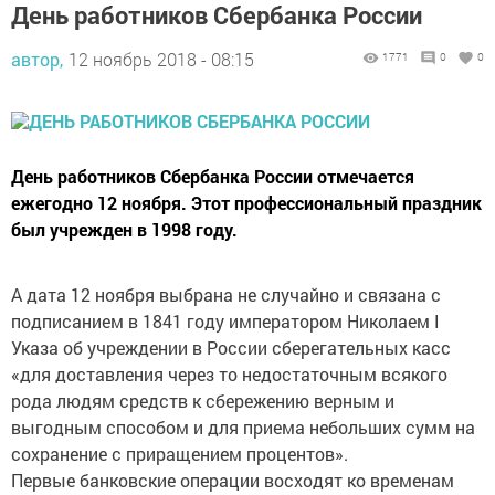
День работников Сбербанка России
автор,
12 ноябрь 2018 - 08:15
1771
0
0
День работников Сбербанка России отмечается
ежегодно 12 ноября. Этот профессиональный праздник
был учрежден в 1998 году.
А дата 12 ноября выбрана не случайно и связана с
подписанием в 1841 году императором Николаем I
Указа об учреждении в России сберегательных касс
«для доставления через то недостаточным всякого
рода людям средств к сбережению верным и
выгодным способом и для приема небольших сумм на
сохранение с приращением процентов».
Первые банковские операции восходят ко временам