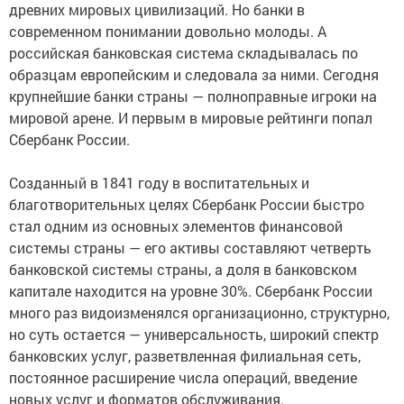
древних мировых цивилизаций. Но банки в
современном понимании довольно молоды. А
российская банковская система складывалась по
образцам европейским и следовала за ними. Сегодня
крупнейшие банки страны — полноправные игроки на
мировой арене. И первым в мировые рейтинги попал
Сбербанк России.
Созданный в 1841 году в воспитательных и
благотворительных целях Сбербанк России быстро
стал одним из основных элементов финансовой
системы страны — его активы составляют четверть
банковской системы страны, а доля в банковском
капитале находится на уровне 30%. Сбербанк России
много раз видоизменялся организационно, структурно,
но суть остается — универсальность, широкий спектр
банковских услуг, разветвленная филиальная сеть,
постоянное расширение числа операций, введение
новых услуг и форматов обслуживания.