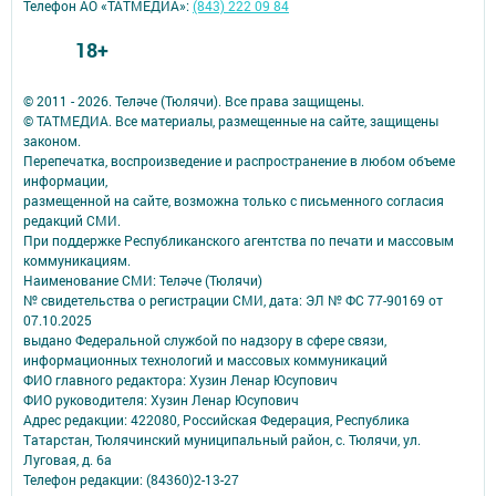
Телефон АО «ТАТМЕДИА»:
(843) 222 09 84
18+
© 2011 - 2026. Теләче (Тюлячи). Все права защищены.
© ТАТМЕДИА. Все материалы, размещенные на сайте, защищены
законом.
Перепечатка, воспроизведение и распространение в любом объеме
информации,
размещенной на сайте, возможна только с письменного согласия
редакций СМИ.
При поддержке Республиканского агентства по печати и массовым
коммуникациям.
Наименование СМИ: Теләче (Тюлячи)
№ свидетельства о регистрации СМИ, дата: ЭЛ № ФС 77-90169 от
07.10.2025
выдано Федеральной службой по надзору в сфере связи,
информационных технологий и массовых коммуникаций
ФИО главного редактора: Хузин Ленар Юсупович
ФИО руководителя: Хузин Ленар Юсупович
Адрес редакции: 422080, Российская Федерация, Республика
Татарстан, Тюлячинский муниципальный район, с. Тюлячи, ул.
Луговая, д. 6а
Телефон редакции: (84360)2-⁠13-⁠27