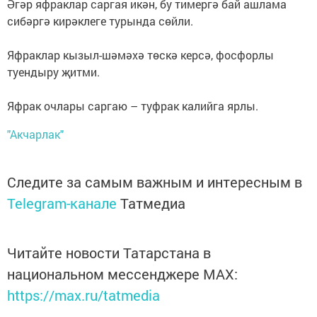
Әгәр яфраклар саргая икән, бу тимергә бай ашлама
сибәргә кирәклеге турында сөйли.
Яфраклар кызыл-шәмәхә төскә керсә, фосфорлы
туендыру җитми.
Яфрак очлары саргаю – туфрак калийга ярлы.
"Акчарлак"
Следите за самым важным и интересным в
Telegram-канале
Татмедиа
Читайте новости Татарстана в
национальном мессенджере MАХ:
https://max.ru/tatmedia