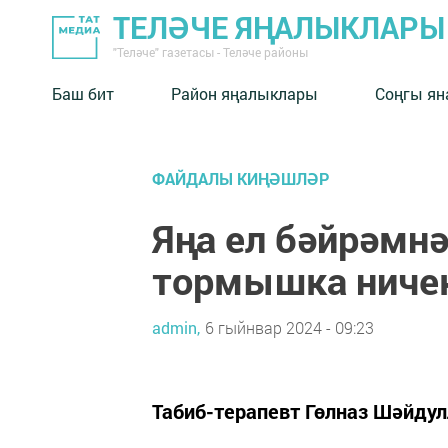
ТЕЛӘЧЕ ЯҢАЛЫКЛАРЫ
"Теләче" газетасы - Теләче районы
Баш бит
Район яңалыклары
Соңгы ян
ФАЙДАЛЫ КИҢӘШЛӘР
Яңа ел бәйрәмнә
тормышка ничек
admin,
6 гыйнвар 2024 - 09:23
Табиб-терапевт Гөлназ Шәйду