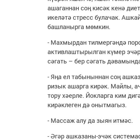
ашаганнан соң кисәк кенә дие
икеләтә стресс булачак. Ашка
башланырга мөмкин.
- Махмырдан тилмергәндә пор
активлаштырылган күмер эчәрг
сәгать – бер сәгать дәвамынд
- Яңа ел табыныннан соң ашка
ризык ашарга кирәк. Майлы, а
тору хәерле. Йокларга ким ди
кирәклеген дә онытмагыз.
- Массаж алу да зыян итмәс.
- Әгәр ашказаны-эчәк система