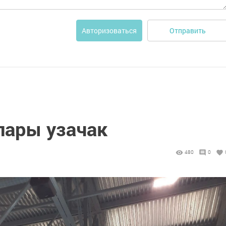
Отправить
Авторизоваться
лары узачак
480
0