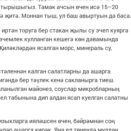
 тырышыгыз. Тамак ачсын өчен исә 15–20
ә җитә. Моннан тыш, ул баш авыртуын да баса
 иртән торуга бер стакан җылы су эчеп куярга
 эчемлек кулланган кешегә көн дәвамында
 Җиләкләрдән ясалган морс, минераль су,
өстәленнән калган салатларны да ашарга
игәндә бер тәүлек кенә сакланырга тиеш.
лланылган майонез, соуслар микробларның
 ел табынына дип алдан ясап куелган салатны
изыкларга ияләшсен өчен, бәйрәмнән соң
чләр ашарга кирәк. Яңа ел төнендә мулдан