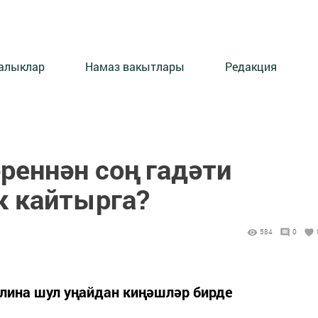
алыклар
Намаз вакытлары
Редакция
реннән соң гадәти
 кайтырга?
584
0
ллина шул уңайдан киңәшләр бирде