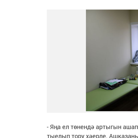
- Яңа ел төнендә артыгын ашап
тыелып тору хәерле. Ашказаны