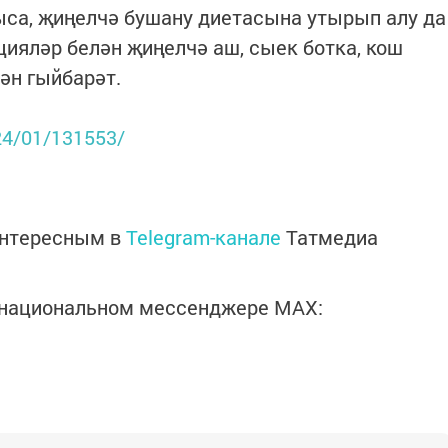
чыса, җиңелчә бушану диетасына утырып алу да
цияләр белән җиңелчә аш, сыек ботка, кош
ән гыйбарәт.
024/01/131553/
интересным в
Telegram-канале
Татмедиа
в национальном мессенджере MАХ: