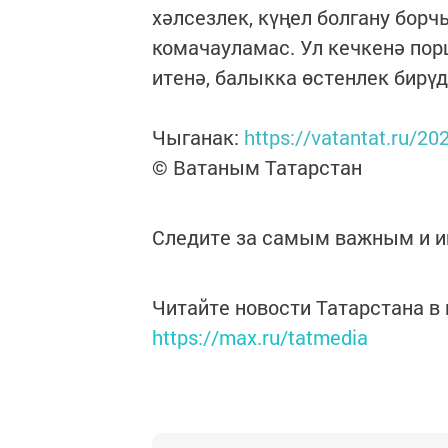
хәлсезлек, күңел болгану бор
комачауламас. Ул кечкенә пор
итенә, балыкка өстенлек бирүд
Чыганак:
https://vatantat.ru/2
© Ватаным Татарстан
Следите за самым важным и 
Читайте новости Татарстана 
https://max.ru/tatmedia