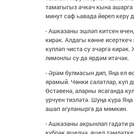
тамагыгыз ачкач кына ашарга
минут саф һавада йөреп керү д
- Ашказаны эшләп китсен өчен,
кирәк. Алдагы көнне исерткеч
күпләп чиста су эчәргә кирәк.
лимонлы су да ярдәм итәчәк.
- Әрәм булмасын дип, Яңа ел 
ярамый. Чөнки салатлар, күп д
Өстәвенә, аларны ясаганда ку
үрчүен тизләтә. Шуңа күрә Яңа
ашап агуланырга да мөмкин.
- Ашказаны акрынлап гадәти р
күбрәк яшелчә, яшел тәмләтке