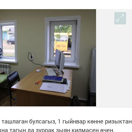
 ташлаган булсагыз, 1 гыйнвар көнне ризыктан
на тагын да зуррак зыян килмәсен өчен,