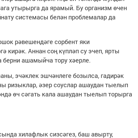
тага утырырга да ярамый. Бу организм өчен
йнату системасы белән проблемалар да
ошок рәвешендәге сорбент яки
ә кирәк. Аннан соң күпләп су эчеп, ярты
а берни ашамыйча тору хәерле.
заны, эчәклек эшчәнлеге бозылса, гадирәк
чы ризыклар, әзер соуслар ашаудан тыелып
гәндә өч сәгать кала ашаудан тыелып торырга
сында хилафлык сизсәгез, баш авырту,