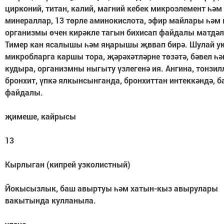
цирконий, титан, калий, магний кебек микроэлемент һәм
минераллар, 13 төрле аминокислота, эфир майлары һәм
организмы өчен кирәкле тагын бихисап файдалы матдәл
Тимер кан ясалышы һәм яңарышы җввап бирә. Шулай у
микробларга каршы тора, җәрәхәтләрне төзәтә, бәвел һә
кудыра, организмны ныгыту үзлегенә ия. Ангина, тонзил
бронхит, үпкә ялкынсынганда, бронхиттан интеккәндә, б
файдалы.
җимеше, кайрысы
13
Кырлыган (кипрей узколистный)
Йокысызлык, баш авыртуы һәм хатын-кыз авырулары
вакытында кулланыла.