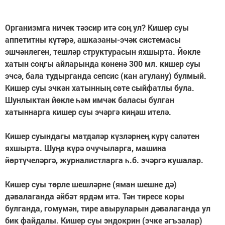
Организмга ничек тәэсир итә соң ул? Кишер суы
аппетитны күтәрә, ашказаны-эчәк системасы
эшчәнлеген, тешләр структурасын яхшырта. Йөкле
хатын соңгы айларында көненә 300 мл. кишер суы
эчсә, бала тудырганда сепсис (кан агулану) булмый.
Кишер суы эчкән хатынның сөте сыйфатлы була.
Шунлыктан йөкле һәм имчәк баласы булган
хатыннарга кишер суы эчәргә киңәш ителә.
Кишер суындагы матдәләр күзләрнең күрү сәләтен
яхшырта. Шуңа күрә очучыларга, машина
йөртүчеләргә, журналистларга һ.б. эчәргә кушалар.
Кишер суы төрле шешләрне (яман шешне дә)
дәвалаганда әйбәт ярдәм итә. Тән тиресе коры
булганда, гомумән, тире авыруларын дәвалаганда ул
бик файдалы. Кишер суы эндокрин (эчке әгъзалар)