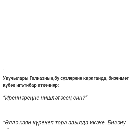
Укучылары Гөлназның бу сүзләренә караганда, бизәнмәг
күбәк игътибар иткәннәр:
“Иреннәреңне нишләтәсең син?”
“Әллә каян күренеп тора авылда икәне. Бизәнү