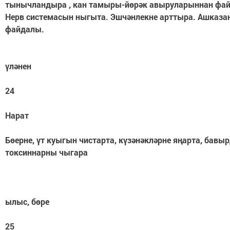
тынычландыра , кан тамыры-йөрәк авыруларыннан фа
Нерв системасын ныгыта. Эшчәнлекне арттыра. Ашказа
файдалы.
үләнен
24
Нарат
Бөерне, үт куыгын чистарта, күзәнәкләрне яңарта, бавы
токсиннарны чыгара
ылыс, бөре
25