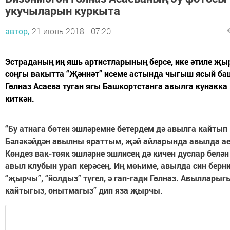
укучыларын куркыта
автор,
21 июль 2018 - 07:20
Эстраданың иң яшь артистларының берсе, ике әтиле җы
соңгы вакытта “Җәннәт” исеме астында чыгыш ясый ба
Гөлназ Асаева туган ягы Башкортстанга авылга кунакка
киткән.
“Бу атнага бөтен эшләремне бетердем дә авылга кайтып
Бәләкәйдән авылны яраттым, җәй айларында авылда ае
Көндез вак-төяк эшләрне эшлисең дә кичен дуслар бел
авыл клубын урап керәсең. Иң мөһиме, авылда син берн
“җырчы”, “йолдыз” түгел, ә гап-гади Гөлназ. Авылларыг
кайтыгыз, онытмагыз” дип яза җырчы.