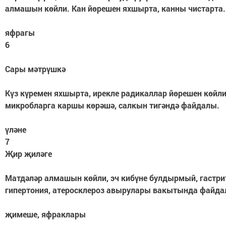
алмашын көйли. Кан йөрешен яхшырта, канны чистарта.
яфрагы
6
Сары мәтрүшкә
Күз күремен яхшырта, ирекле радикаллар йөрешен көйли
микробларга каршы көрәшә, салкын тигәндә файдалы.
үләне
7
Җир җиләге
Матдәләр алмашын көйли, эч кибүне булдырмый, гастрит
гипертония, атеросклероз авырулары вакытында файда
җимеше, яфраклары