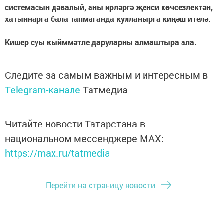
системасын дәвалый, аны ирләргә җенси көчсезлектән,
хатыннарга бала тапмаганда кулланырга киңәш ителә.
Кишер суы кыйммәтле даруларны алмаштыра ала.
Следите за самым важным и интересным в
Telegram-канале
Татмедиа
Читайте новости Татарстана в
национальном мессенджере MАХ:
https://max.ru/tatmedia
Перейти на страницу новости