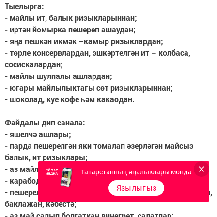
Тыелырга:
- майлы ит, балык ризыкларыннан;
- иртән йомырка пешереп ашаудан;
- яңа пешкән икмәк –камыр ризыклардан;
- төрле консервлардан, эшкәртелгән ит – колбаса,
сосискалардан;
- майлы шулпалы ашлардан;
- югары майлылыктагы сөт ризыкларыннан;
- шоколад, куе кофе һәм какаодан.
Файдалы дип санала:
- яшелчә ашлары;
- парда пешерелгән яки томалап әзерләгән майсыз
балык, ит ризыклары;
- аз майлылыктагы сөт ризыклары;
Татарстанның яңалыклары монда
- карабодай, солы ярмасы, тары боткасы;
Язылыгыз
- пешерелгән яки чи килеш яшелчәләр – кабак, кабачки,
баклажан, кәбестә;
- аз май салып болгаткан винегрет, салатлар;