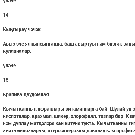
үләне
14
Кыңгырау чәчәк
Авыз эче ялкынсынганда, баш авыртуы һәм бизгәк вак
кулланалар.
үләне
15
Крапива двудомная
Кычытканның яфраклары витаминнарга бай. Шулай ук 
кислоталар, крахмал, шикәр, хлорофилл, тозлар бар. К 
һәм дуплау матдәләре кан китүне тукта. Кычытканны ги
авитаминозларны, атеросклерозны дәвалау һәм профил