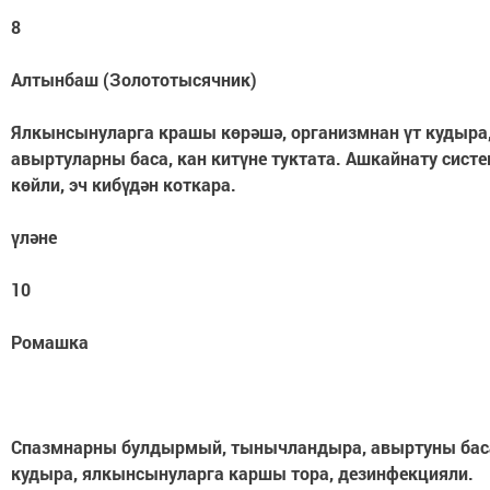
8
Алтынбаш (Золототысячник)
Ялкынсынуларга крашы көрәшә, организмнан үт кудыра
авыртуларны баса, кан китүне туктата. Ашкайнату сист
көйли, эч кибүдән коткара.
үләне
10
Ромашка
Спазмнарны булдырмый, тынычландыра, авыртуны баса
кудыра, ялкынсынуларга каршы тора, дезинфекцияли.