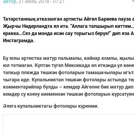
автор,
21 июль 2018 - 07:27
Татарстанның атказанган артисты Айгөл Бариева пауза 
Җырчы Нидерландта ял итә. “Аллага тапшырып киттем
еракка…Сез дә монда исән сау торыгыз берүк!” дип яза 
Инстаграмда.
Бу юлы артистка матур пальмалы, кайнар комлы, җыл
юл тотмаган. Күптән түгел Мексикада ял иткәндә ул көн
тапкыр пляжда төшкән фотоларын тамашачылары игъ
чыгара иде. Купальниктан төшкән фотолары астында тө
комментарийлар булды – кемдер Айгөлне бик матур дип
кемдер су коену киеменнән төшкән фотоларын күрсәтүе
Әлегә купальниктагы фотолары күренми.