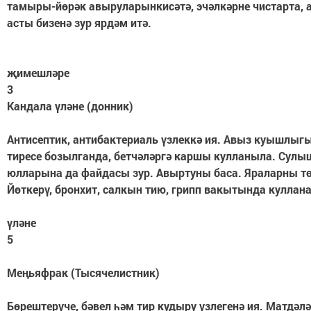
тамыры-йөрәк авыруларынкисәтә, эчәлкәрне чистарта,
асты бизенә зур ярдәм итә.
җимешләре
3
Кандала үләне (донник)
Антисептик, антибактериаль үзлеккә ия. Авыз куышлыгы
тиресе бозылганда, бетчәләргә каршы кулланыла. Сулы
юлларына да файдасы зур. Авыртуны баса. Яраларны тө
Йөткерү, бронхит, салкын тию, грипп вакытында куллана
үләне
5
Меңьяфрак (Тысячелистник)
Бөрештерүче, бәвел һәм тир кудыру үзлегенә ия. Матдәл