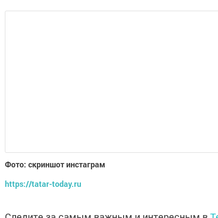
Фото: скриншот инстаграм
https://tatar-today.ru
Следите за самым важным и интересным в
T