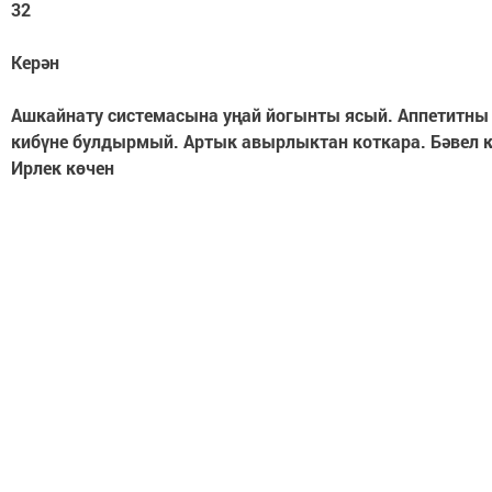
32
Керән
Ашкайнату системасына уңай йогынты ясый. Аппетитны 
кибүне булдырмый. Артык авырлыктан коткара. Бәвел 
Ирлек көчен