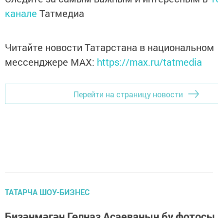
канале
Татмедиа
Читайте новости Татарстана в национальном
мессенджере MАХ:
https://max.ru/tatmedia
Перейти на страницу новости
ТАТАРЧА ШОУ-БИЗНЕС
Бизәнмәгән Гөлназ Асаеваның бу фотосы