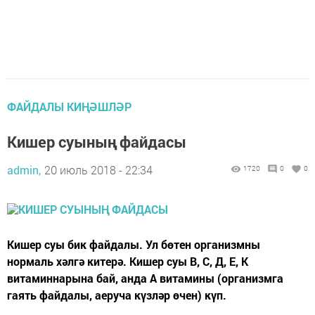
ФАЙДАЛЫ КИҢӘШЛӘР
Кишер суының файдасы
admin,
20 июль 2018 - 22:34
1720
0
0
Кишер суы бик файдалы. Ул бөтен организмны
нормаль хәлгә китерә. Кишер суы В, С, Д, Е, К
витаминнарына бай, анда А витамины (организмга
гаять файдалы, аеруча күзләр өчен) күп.