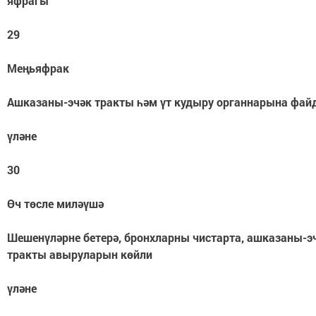
яфрагы
29
Меңьяфрак
Ашказаны-эчәк тракты һәм үт кудыру органнарына фай
үләне
30
Өч төсле миләүшә
Шешенүләрне бетерә, бронхларны чистарта, ашказаны-э
тракты авыруларын көйли
үләне