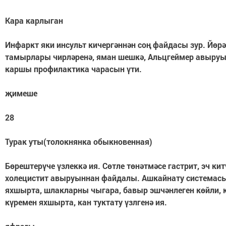
Кара карлыган
Инфаркт яки инсульт кичергәннән соң файдасы зур. Йөр
тамырлары чирләренә, яман шешкә, Альцгеймер авыру
каршы профилактика чарасын үти.
җимеше
28
Турак уты(толокнянка обыкновенная)
Бөрештерүче үзлеккә ия. Сөтле төнәтмәсе гастрит, эч кит
холецистит авыруыннан файдалы. Ашкайнату системас
яхшырта, шлакларны чыгара, бавыр эшчәнлеген көйли, 
күремен яхшырта, кан туктату үзлгенә ия.