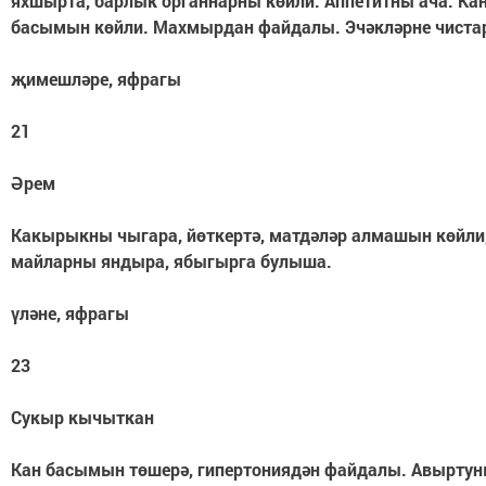
яхшырта, барлык органнарны көйли. Аппетитны ача. Ка
басымын көйли. Махмырдан файдалы. Эчәкләрне чиста
җимешләре, яфрагы
21
Әрем
Какырыкны чыгара, йөткертә, матдәләр алмашын көйли
майларны яндыра, ябыгырга булыша.
үләне, яфрагы
23
Сукыр кычыткан
Кан басымын төшерә, гипертониядән файдалы. Авыртун