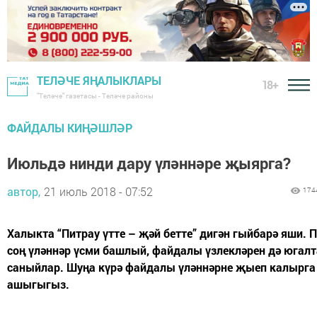
ТЕЛӘЧЕ ЯҢАЛЫКЛАРЫ
18+
"Теләче" газетасы - Теләче районы
ФАЙДАЛЫ КИҢӘШЛӘР
Июльдә нинди дару үләннәре җыярга?
автор,
21 июль 2018 - 07:52
174
Халыкта “Питрау үтте – җәй бетте” дигән гыйбарә яши. 
соң үләннәр үсми башлый, файдалы үзлекләрен дә югалт
саныйлар. Шуңа күрә файдалы үләннәрне җыеп калырга
ашыгыгыз.