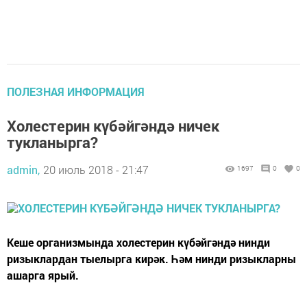
ПОЛЕЗНАЯ ИНФОРМАЦИЯ
Холестерин күбәйгәндә ничек
тукланырга?
admin,
20 июль 2018 - 21:47
1697
0
0
Кеше организмында холестерин күбәйгәндә нинди
ризыклардан тыелырга кирәк. Һәм нинди ризыкларны
ашарга ярый.