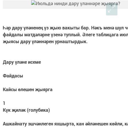
Һәр дару үләненең үз җыю вакыты бар. Нәкъ менә шул ч
файдалы матдәләрне үзенә туплый. Әлеге таблицага ию
җыясы дару үләннәрен урнаштырдык.
Дару үләне исеме
Файдасы
Кайсы өлешен җыярга
1
Күк җиләк (голубика)
Ашкайнату эшчәнлеген яхшырта, кан әйләнешен көйли, к