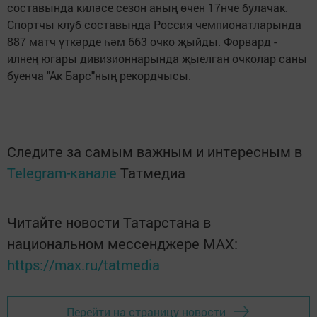
составында киләсе сезон аның өчен 17нче булачак.
Спортчы клуб составында Россия чемпионатларында
887 матч үткәрде һәм 663 очко җыйды. Форвард -
илнең югары дивизионнарында җыелган очколар саны
буенча "Ак Барс"ның рекордчысы.
Следите за самым важным и интересным в
Telegram-канале
Татмедиа
Читайте новости Татарстана в
национальном мессенджере MАХ:
https://max.ru/tatmedia
Перейти на страницу новости