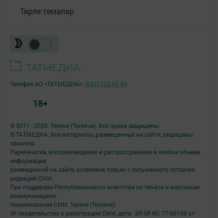
Төрле темалар
Телефон АО «ТАТМЕДИА»:
(843) 222 09 84
18+
© 2011 - 2026. Теләче (Тюлячи). Все права защищены.
© ТАТМЕДИА. Все материалы, размещенные на сайте, защищены
законом.
Перепечатка, воспроизведение и распространение в любом объеме
информации,
размещенной на сайте, возможна только с письменного согласия
редакций СМИ.
При поддержке Республиканского агентства по печати и массовым
коммуникациям.
Наименование СМИ: Теләче (Тюлячи)
№ свидетельства о регистрации СМИ, дата: ЭЛ № ФС 77-90169 от