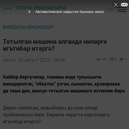
ТЕЛӘЧЕ ЯҢАЛЫКЛАРЫ
18+
6
Автоматическое закрытие баннера через
"Теләче" газетасы - Теләче районы
ФАЙДАЛЫ КИҢӘШЛӘР
Тотылган машина алганда ниләргә
игътибар итәргә?
admin,
28 август 2021 - 09:46
838
0
0
Кайбер йөртүчеләр, техника инде тулысынча
киендерелгән, “обкатка” узган, сыналган, арзанракка
да төшә дип, махсус тотылган машинага өстенлек бирә.
Дөрес сайласаң, андыйлары да озак еллар
проблемасыз йөри. Беренче чиратта нәрсәләргә
игътибар итәргә?