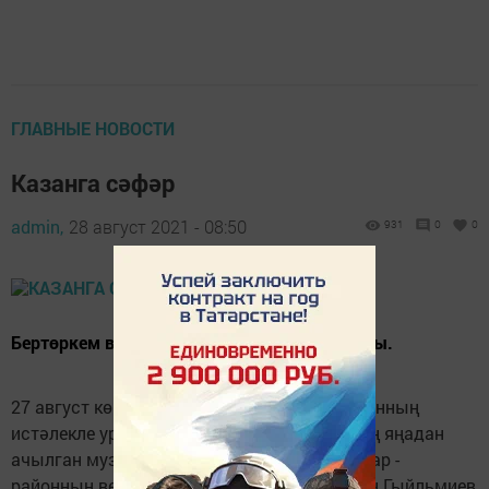
ГЛАВНЫЕ НОВОСТИ
Казанга сәфәр
admin,
28 август 2021 - 08:50
931
0
0
Бертөркем ветераннар Казанга сәфәр кылды.
27 август көнне бертөркем ветераннар Казанның
истәлекле урыннарында, шулай УК МВДның яңадан
ачылган музеенда булдылар. Оештыручылар -
районның ветераннар советы рәисе Сәлмән Гыйльмиев