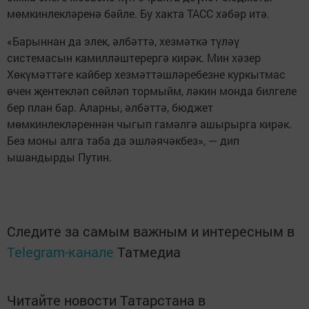
мөмкинлекләренә бәйле. Бу хакта ТАСС хәбәр итә.
«Барыннан да элек, әлбәттә, хезмәткә түләү
системасын камилләштерергә кирәк. Мин хәзер
Хөкүмәттәге кайбер хезмәттәшләребезне куркытмас
өчен җентекләп сөйләп тормыйм, ләкин монда билгеле
бер план бар. Аларны, әлбәттә, бюджет
мөмкинлекләреннән чыгып гамәлгә ашырырга кирәк.
Без моны алга таба да эшләячәкбез», — дип
ышандырды Путин.
Следите за самым важным и интересным в
Telegram-канале
Татмедиа
Читайте новости Татарстана в