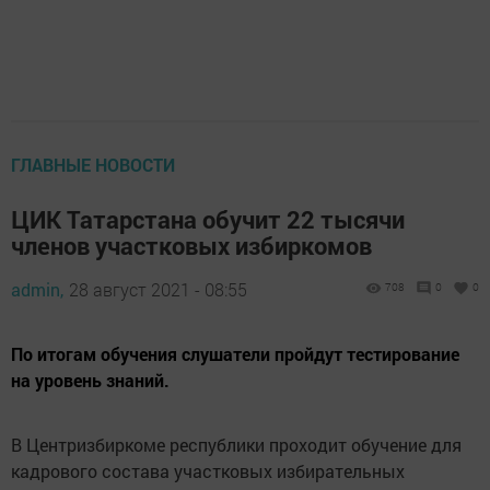
ГЛАВНЫЕ НОВОСТИ
ЦИК Татарстана обучит 22 тысячи
членов участковых избиркомов
admin,
28 август 2021 - 08:55
708
0
0
По итогам обучения слушатели пройдут тестирование
на уровень знаний.
В Центризбиркоме республики проходит обучение для
кадрового состава участковых избирательных