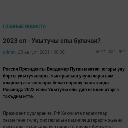
ГЛАВНЫЕ НОВОСТИ
2023 ел - Укытучы елы булачак?
admin,
28 август 2021 - 08:30
827
0
0
Россия Президенты Владимир Путин мәктәп, югары уку
йорты укытучылары, чыгарылыш укучылары һәм
аларның ата-аналары белән очрашу вакытында
Россиядә 2023 елны Укытучы елы дип игълан итәргә
тәкъдим итте.
Президент сүзләренчә, РФ Хөкүмәте педагоглар
хезмәтенә түләү системасын камилләштерергә җыена,
әмма әлеге мәсьәлә күп очракта дәүләт бюджеты