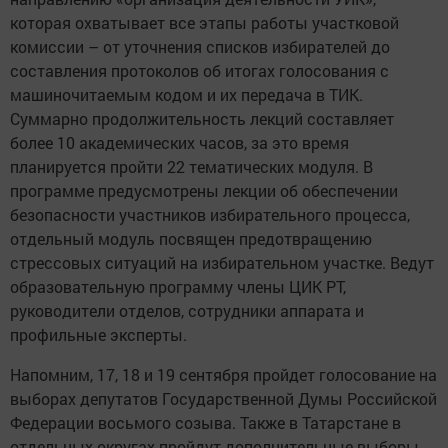
которая охватывает все этапы работы участковой
комиссии – от уточнения списков избирателей до
составления протоколов об итогах голосования с
машиночитаемым кодом и их передача в ТИК.
Суммарно продолжительность лекций составляет
более 10 академических часов, за это время
планируется пройти 22 тематических модуля. В
программе предусмотрены лекции об обеспечении
безопасности участников избирательного процесса,
отдельный модуль посвящен предотвращению
стрессовых ситуаций на избирательном участке. Ведут
образовательную программу члены ЦИК РТ,
руководители отделов, сотрудники аппарата и
профильные эксперты.
Напомним, 17, 18 и 19 сентября пройдет голосование на
выборах депутатов Государственной Думы Российской
Федерации восьмого созыва. Также в Татарстане в
отдельных округах пройдут дополнительные выборы