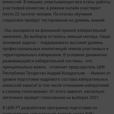
комиссий. В лекциях, охватывающих все этапы работы
участковой комиссии, в режиме онлайн участвуют
почти 22 тысячи человек. По итогам обучения
слушатели пройдут тестирование на уровень знаний.
- Мы находимся на финишной прямой избирательной
кампании. До выборов осталось меньше месяца. Наша
основная задача – поддерживать высокий уровень
профессиональных компетенций членов участковых и
территориальных избиркомов. В условиях динамично
развивающейся избирательной системы - это
принципиально важно, - отмечает председатель ЦИК
Республики Татарстан Андрей Кондратьев. – Именно от
уровня подготовки кадрового состава избирательных
комиссий зависит в том числе отношение избирателей
к самому голосованию. От этого зависит, насколько
легитимно пройдет голосование на выборах 2021.
В ЦИК РТ разработали программу подготовки по
направлению «организация деятельности УИК»,