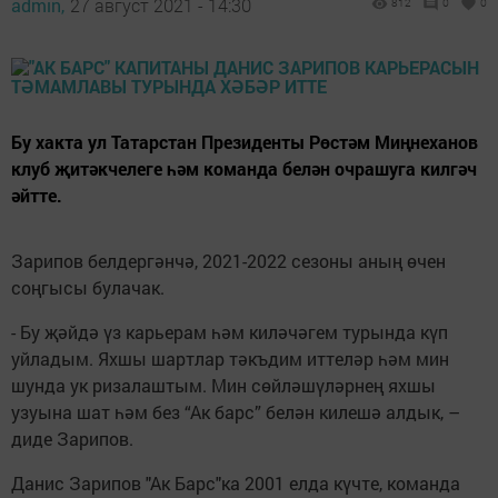
admin,
27 август 2021 - 14:30
812
0
0
Бу хакта ул Татарстан Президенты Рөстәм Миңнеханов
клуб җитәкчелеге һәм команда белән очрашуга килгәч
әйтте.
Зарипов белдергәнчә, 2021-2022 сезоны аның өчен
соңгысы булачак.
- Бу җәйдә үз карьерам һәм киләчәгем турында күп
уйладым. Яхшы шартлар тәкъдим иттеләр һәм мин
шунда ук ризалаштым. Мин сөйләшүләрнең яхшы
узуына шат һәм без “Ак барс” белән килешә алдык, –
диде Зарипов.
Данис Зарипов "Ак Барс"ка 2001 елда күчте, команда