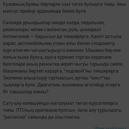
Кузовның буявы бертөрле һәм тигез булырга тиеш. Аны
махсус прибор ярдәмендә белеп була.
Салонда урындыклар нинди хәлдә, педальнең
резиналары ничек сакланган, руль шомарып
бетмәгәнме — барысын да тикшерергә. Капот астына
карап, автомобильнең үткән юлы белән спидометр
күрсәткечен чагыштырырга мөмкин. Машина бер-ике
еллык кына булса, күзгә күренеп торган коррозия
билгеләре аның ремонтка кереп чыгуы турында сөйли.
Машинаны йөртеп карарга, “ходовой”ны тикшерергә.
Тизлекне алыштыру тартмасын, арткы “мост”ны
тыңларга була. Двигатель эшләвенә игътибар итәргә.
Ят тавышлар юкмы?
Сату-алу килешүендә мәгълүмат төгәл күрсәтелергә
тиеш. ПТСның оригинале булсын. Акча алу турындагы
“расписка” хакында да онытмаска.
Ирек мәйданы