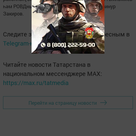
һәм РОВДның ветераннар советы рәисе Газинур
Закиров.
Следите за самым важным и интересным в
Telegram-канале
Татмедиа
Читайте новости Татарстана в
национальном мессенджере MАХ:
https://max.ru/tatmedia
Перейти на страницу новости