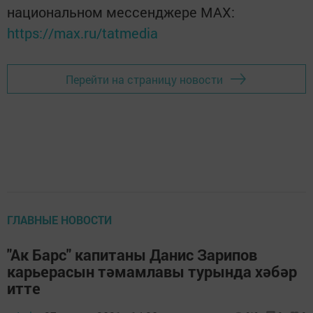
национальном мессенджере MАХ:
https://max.ru/tatmedia
Перейти на страницу новости
ГЛАВНЫЕ НОВОСТИ
"Ак Барс" капитаны Данис Зарипов
карьерасын тәмамлавы турында хәбәр
итте