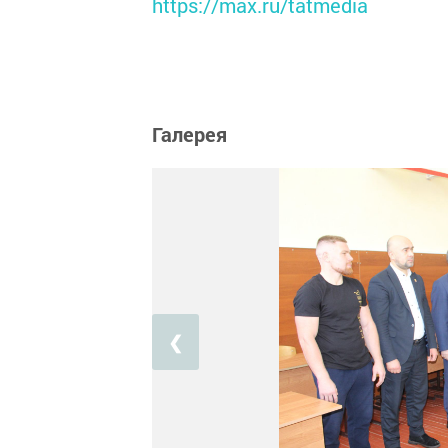
https://max.ru/tatmedia
Галерея
❮