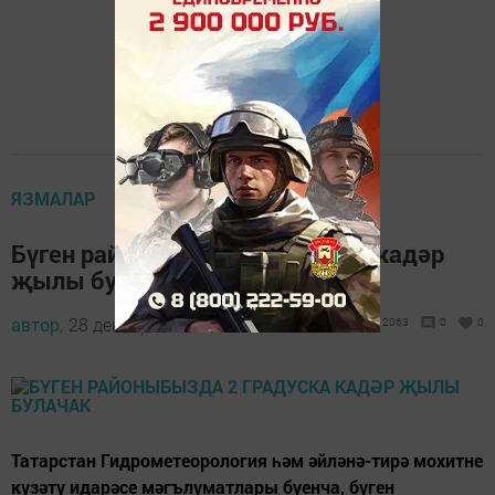
ЯЗМАЛАР
Бүген районыбызда 2 градуска кадәр
җылы булачак
автор,
28 декабрь 2017 - 07:37
2063
0
0
Татарстан Гидрометеорология һәм әйләнә-тирә мохитне
күзәтү идарәсе мәгълүматлары буенча, бүген