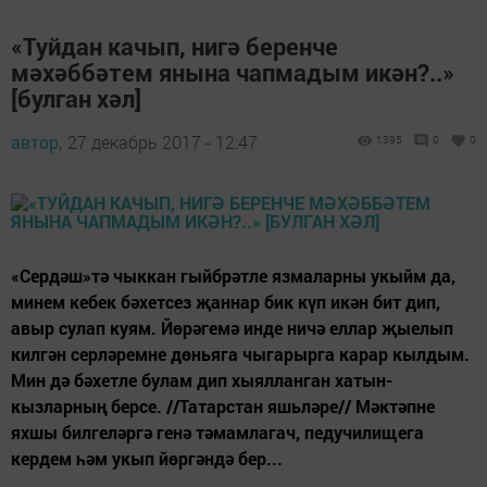
«Туйдан качып, нигә беренче
мәхәббәтем янына чапмадым икән?..»
[булган хәл]
автор,
27 декабрь 2017 - 12:47
1395
0
0
«Сердәш»тә чыккан гыйбрәтле язмаларны укыйм да,
минем кебек бәхетсез җаннар бик күп икән бит дип,
авыр сулап куям. Йөрәгемә инде ничә еллар җыелып
килгән серләремне дөньяга чыгарырга карар кылдым.
Мин дә бәхетле булам дип хыялланган хатын-
кызларның берсе. //Татарстан яшьләре// Мәктәпне
яхшы билгеләргә генә тәмамлагач, педучилищега
кердем һәм укып йөргәндә бер...