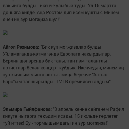
вакыйга булды - икенче улыбыз туды. Ул 16 мартта
дөньяга килде. Аңа Рөстәм дип исем куштык. Минем
өчен иң зур могҗиза шул!"
Айгөл Рәхимова:
"Бик күп могҗизалар булды.
Уйламаганда-көтмәгәндә Европага чакырдылар.
Берлин шәһәрендә бик танылган һәм талантлы
артистлар белән концерт куйдык. Икенчедән, минем иң
зур хыялым чынга ашты - миңа беренче "Алтын
барс"ым тапшырылды. ТМТВ премиясен алдым".
Эльмира Гыйлфанова
: "3 апрель көнне сөйгәнем Рафил
кияүгә чыгарга тәкъдим ясады. 15 июльдә гөрләтеп
туй иттек! Бу - тормышымдагы иң зур могҗиза!"