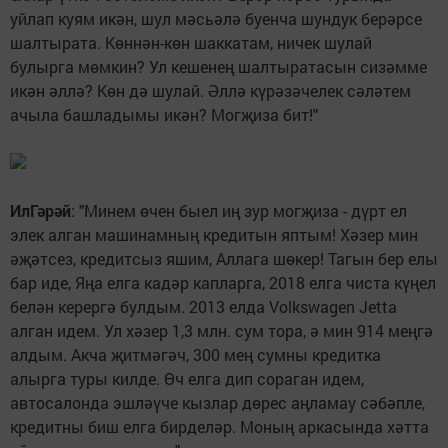
уйлап куям икән, шул мәсьәлә буенча шундук берәрсе
шалтырата. Көннән-көн шаккатам, ничек шулай
булырга мөмкин? Ул кешенең шалтыратасын сизәмме
икән әллә? Көн дә шулай. Әллә күрәзәчелек сәләтем
ачыла башладымы икән? Могҗиза бит!"
ИлГәрәй
: "Минем өчен быел иң зур могҗиза - дүрт ел
элек алган машинамның кредитын яптым! Хәзер мин
әҗәтсез, кредитсыз яшим, Аллага шөкер! Тагын бер елы
бар иде, Яңа елга кадәр капларга, 2018 елга чиста күңел
белән керергә булдым. 2013 елда Volkswagen Jetta
алган идем. Ул хәзер 1,3 млн. сум тора, ә мин 914 меңгә
алдым. Акча җитмәгәч, 300 мең сумны кредитка
алырга туры килде. Өч елга дип сораган идем,
автосалонда эшләүче кызлар дөрес аңламау сәбәпле,
кредитны биш елга бирделәр. Моның аркасында хәтта