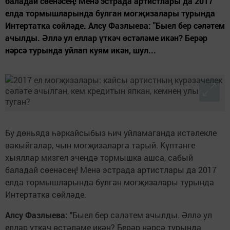
баладай сөенәсең! Менә эстрада артистлары да 2017
елда тормышларында булган могҗизалары турында
Интертатка сөйләде. Алсу Фазлыева: "Быел бер сәләтем
ачылды. Әллә ул еллар үткәч өстәләме икән? Берәр
нәрсә турында уйлап куям икән, шул...
Бу дөньяда һәркайсыбыз һич уйламаганда истәлекле
вакыйгалар, чын могҗизаларга тарый. Күптәнге
хыяллар мизгел эчендә тормышка ашса, сабый
баладай сөенәсең! Менә эстрада артистлары да 2017
елда тормышларында булган могҗизалары турында
Интертатка сөйләде.
Алсу Фазлыева:
"Быел бер сәләтем ачылды. Әллә ул
еллар үткәч өстәләме икән? Берәр нәрсә турында