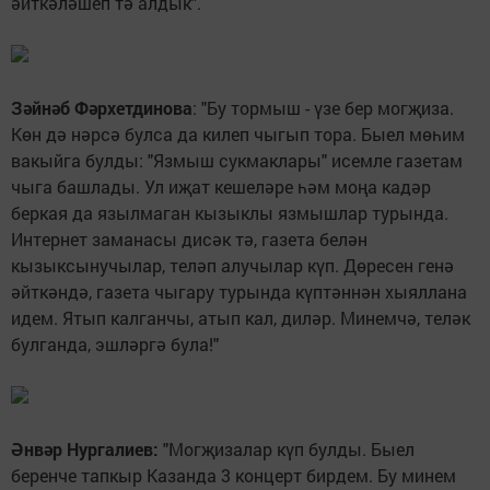
әйткәләшеп тә алдык".
Зәйнәб Фәрхетдинова
: "Бу тормыш - үзе бер могҗиза.
Көн дә нәрсә булса да килеп чыгып тора. Быел мөһим
вакыйга булды: "Язмыш сукмаклары" исемле газетам
чыга башлады. Ул иҗат кешеләре һәм моңа кадәр
беркая да язылмаган кызыклы язмышлар турында.
Интернет заманасы дисәк тә, газета белән
кызыксынучылар, теләп алучылар күп. Дөресен генә
әйткәндә, газета чыгару турында күптәннән хыяллана
идем. Ятып калганчы, атып кал, диләр. Минемчә, теләк
булганда, эшләргә була!"
Әнвәр Нургалиев:
"Могҗизалар күп булды. Быел
беренче тапкыр Казанда 3 концерт бирдем. Бу минем