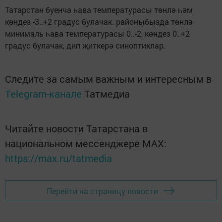
Татарстан буенча һава температурасы төнлә һәм
көндез -3..+2 градус булачак. районыбызда төнлә
минималь һава температурасы 0..-2, көндез 0..+2
градус булачак, дип җиткерә синоптиклар.
Следите за самым важным и интересным в
Telegram-канале
Татмедиа
Читайте новости Татарстана в
национальном мессенджере MАХ:
https://max.ru/tatmedia
Перейти на страницу новости