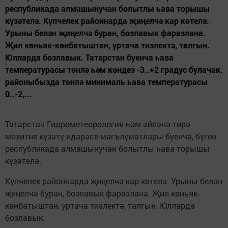
республикада алмашынучан болытлы һава торышы
күзәтелә. Күпчелек районнарда җиңелчә кар көтелә.
Урыны белән җиңелчә буран, бозлавык фаразлана.
Җил көньяк-көнбатыштан, уртача тизлектә, талгын.
Юлларда бозлавык. Татарстан буенча һава
температурасы төнлә һәм көндез -3..+2 градус булачак.
районыбызда төнлә минималь һава температурасы
0..-2,...
Татарстан Гидрометеорология һәм әйләнә-тирә
мохитне күзәтү идарәсе мәгълүматлары буенча, бүген
республикада алмашынучан болытлы һава торышы
күзәтелә.
Күпчелек районнарда җиңелчә кар көтелә. Урыны белән
җиңелчә буран, бозлавык фаразлана. Җил көньяк-
көнбатыштан, уртача тизлектә, талгын. Юлларда
бозлавык.