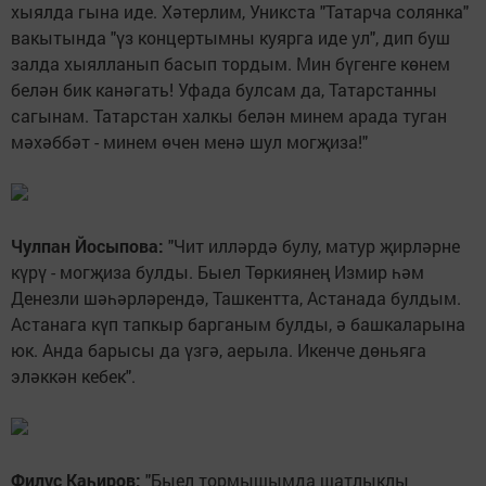
хыялда гына иде. Хәтерлим, Уникста "Татарча солянка"
вакытында "үз концертымны куярга иде ул", дип буш
залда хыялланып басып тордым. Мин бүгенге көнем
белән бик канәгать! Уфада булсам да, Татарстанны
сагынам. Татарстан халкы белән минем арада туган
мәхәббәт - минем өчен менә шул могҗиза!"
Чулпан Йосыпова:
"Чит илләрдә булу, матур җирләрне
күрү - могҗиза булды. Быел Төркиянең Измир һәм
Денезли шәһәрләрендә, Ташкентта, Астанада булдым.
Астанага күп тапкыр барганым булды, ә башкаларына
юк. Анда барысы да үзгә, аерыла. Икенче дөньяга
эләккән кебек".
Филүс Каһиров:
"Быел тормышымда шатлыклы