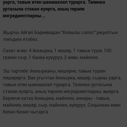
уарга, тавык итен шакмаклап турарга. Тәлинкә
уртасына стакан куярга, аның тирәли
ингредиентларны...
Җырчы Айгөл Бариевадан "Кояшлы салат" рецептын
тәкъдим итәбез.
Салат өчен: 4 йомырка, 1 кишер, 1 тавык түше, 100
грамм сыр, 1 банка кукуруз, 2 киви, майонез.
Эш тәртибе: йомырканы, кишерне, тавык түшен
пешерергә. Вак угычтан йомырка, кишер, сырны уарга,
тавык итен шакмаклап турарга. Тәлинкә уртасына
стакан куярга, аның тирәли ингредиентларны җәяргә.
Беренче катка йомырка, майонез, аннары - тавык,
майонез, кишер, сыр, майонез, кукуруз. Соңыннан киви
белән бизәп чыгарга.