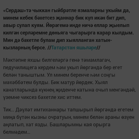
«Сердәш»тә чыккан гыйбрәтле язмаларны укыйм да,
минем кебек бәхетсез җаннар бик күп икән бит дип,
авыр сулап куям. Йөрәгемә инде ничә еллар җыелып
килгән серләремне дөньяга чыгарырга карар кылдым.
Мин дә бәхетле булам дип хыялланган хатын-
кызларның берсе. //
Татарстан яшьләре
//
Мәктәпне яхшы билгеләргә генә тәмамлагач,
педучилищега кердем һәм укып йөргәндә бер егет
белән таныштым. Ул минем беренче һәм соңгы
мәхәббәтем булды. Бик матур йөрдек. Хыял
канатларында күкнең җиденче катына очып менгәндәй,
үземне чиксез бәхетле хис иттем.
Тик… Дәүләт имтиханнары тапшырып йөргәндә егетем
миңа бүтән кызны очратуын, минем белән араны өзүен
аңлатып, хат язды. Башларымны кая орырга
белмәдем…