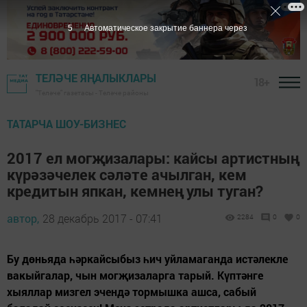
5
Автоматическое закрытие баннера через
ТЕЛӘЧЕ ЯҢАЛЫКЛАРЫ
18+
"Теләче" газетасы - Теләче районы
ТАТАРЧА ШОУ-БИЗНЕС
2017 ел могҗизалары: кайсы артистның
күрәзәчелек сәләте ачылган, кем
кредитын япкан, кемнең улы туган?
автор,
28 декабрь 2017 - 07:41
2284
0
0
Бу дөньяда һәркайсыбыз һич уйламаганда истәлекле
вакыйгалар, чын могҗизаларга тарый. Күптәнге
хыяллар мизгел эчендә тормышка ашса, сабый