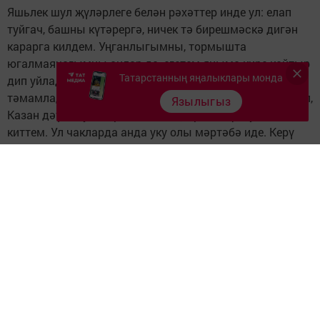
Яшьлек шул җүләрлеге белән рәхәттер инде ул: елап
туйгач, башны күтәрергә, ничек тә бирешмәскә дигән
карарга килдем. Уңганлыгымны, тормышта
югалмаячагымны аңлар да, егетем яныма кире кайтыр
Татарстанның яңалыклары монда
дип уйладым. Училищены кызыл дипломга
тәмамладым. Урта белем белән генә калып булмас дип,
Язылыгыз
Казан дәүләт университетының юридик факультетына
киттем. Ул чакларда анда уку олы мәртәбә иде. Керү
имтиханнарын яхшы тапшырып, биш ел дәвамында
башымны бәрә-бәрә укыдым. Ничә ел үтсә дә, беренче
мәхәббәтемне йөрәгемнән алып ташлый алмадым.
Таныш-белешләр: "Ул өйләнмәгән әле, һаман ялгыз",
дигәч, өмет чаткылары күңелемне җылытып торды.
Аңа тугры калам дип бүтән егетләр белән дә йөрмәдем.
Туганнар: "Шул гомер беренче мәхәббәт дип авыз
суыңны корытып йөрисең, картаеп бетәсең бит инде,
җүләр! Ул сине әллә кайчан оныткандыр, яратса килми
калмас иде", дип сүгеп тордылар. Алган белгечлегем