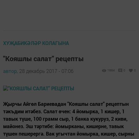
ХУҖАБИКӘЛӘР КОЛАГЫНА
"Кояшлы салат" рецепты
автор,
28 декабрь 2017 - 07:06
1664
0
0
Җырчы Айгөл Бариевадан "Кояшлы салат" рецептын
тәкъдим итәбез. Салат өчен: 4 йомырка, 1 кишер, 1
тавык түше, 100 грамм сыр, 1 банка кукуруз, 2 киви,
майонез. Эш тәртибе: йомырканы, кишерне, тавык
түшен пешерергә. Вак угычтан йомырка, кишер, сырны