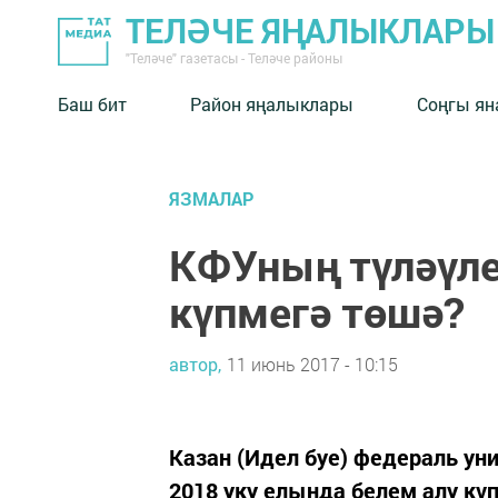
ТЕЛӘЧЕ ЯҢАЛЫКЛАРЫ
"Теләче" газетасы - Теләче районы
Баш бит
Район яңалыклары
Соңгы ян
ЯЗМАЛАР
КФУның түләүле
күпмегә төшә?
автор,
11 июнь 2017 - 10:15
Казан (Идел буе) федераль ун
2018 уку елында белем алу кү