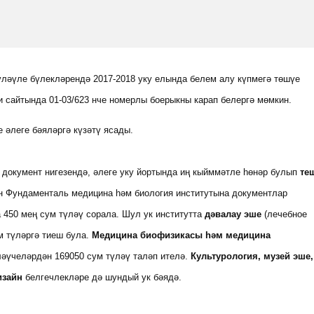
үләүле бүлекләрендә 2017-2018 уку елында белем алу күпмегә төшүе
 сайтында 01-03/623 нче номерлы боерыкны карап белергә мөмкин.
 әлеге бәяләргә күзәтү ясады.
 документ нигезендә, әлеге уку йортында иң кыйммәтле һөнәр булып
те
н Фундаменталь медицина һәм биология институтына документлар
 450 мең сум түләү сорала. Шул ук институтта
дәвалау эше
(лечебное
м түләргә тиеш була.
Медицина биофизикасы һәм медицина
ләүчеләрдән 169050 сум түләү таләп ителә.
Культурология, музей эше,
изайн
белгечлекләре дә шундый ук бәядә.