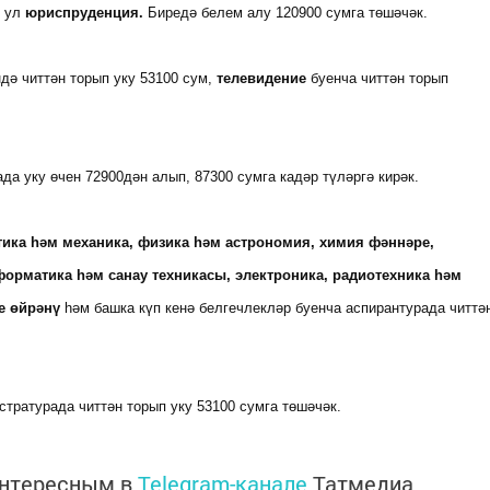
 ул
юриспруденция.
Биредә белем алу 120900 сумга төшәчәк.
ә читтән торып уку 53100 сум,
телевидение
буенча читтән торып
да уку өчен 72900дән алып, 87300 сумга кадәр түләргә кирәк.
ика һәм механика, физика һәм астрономия, химия фәннәре,
орматика һәм санау техникасы, электроника, радиотехника һәм
е өйрәнү
һәм башка күп кенә белгечлекләр буенча аспирантурада читтә
стратурада читтән торып уку 53100 сумга төшәчәк.
интересным в
Telegram-канале
Татмедиа