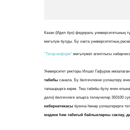
Казан (Идел буе) федераль университетының т
мәгълүм булды. Бу хакта университетның рәсми
"Татар-информ"
мәгълүмат агентлыгы хәбәрчесе
Университет ректоры Илшат Гафуров имзалаган
табибы
санала. Бу белгечлекне үзләштерү өче
тапшырырга кирәк. Теш табибы булу өчен елына
дело) белгечлеге алырга теләүчеләр 350100 су
кибернитикасы
буенча һөнәр үзләштерергә те
мәдәни һәм табигый байлыкларны саклау, д