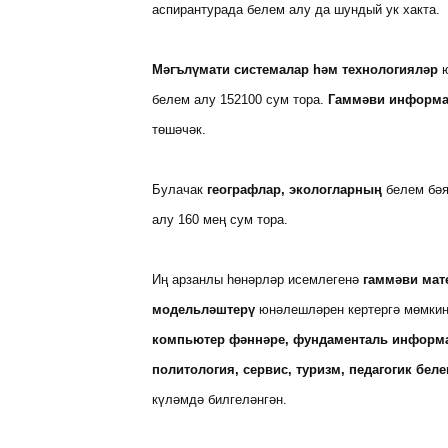
аспирантурада белем алу да шундый ук хакта.
Мәгълүмати системалар һәм технологияләр
ю
белем алу 152100 сум тора.
Гаммәви информ
төшәчәк.
Булачак
географлар, экологларның
белем бәя
алу 160 мең сум тора.
Иң арзанлы һөнәрләр исемлегенә
гаммәви мат
модельләштерү
юнәлешләрен кертергә мөмкин
компьютер фәннәре, фундаменталь информат
политология, сервис, туризм, педагогик бе
күләмдә билгеләнгән.