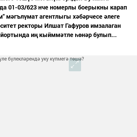
да 01-03/623 нче номерлы боерыкны карап
м" мәгълүмат агентлыгы хәбәрчесе әлеге
рситет ректоры Илшат Гафуров имзалаган
у йортында иң кыйммәтле һөнәр булып...