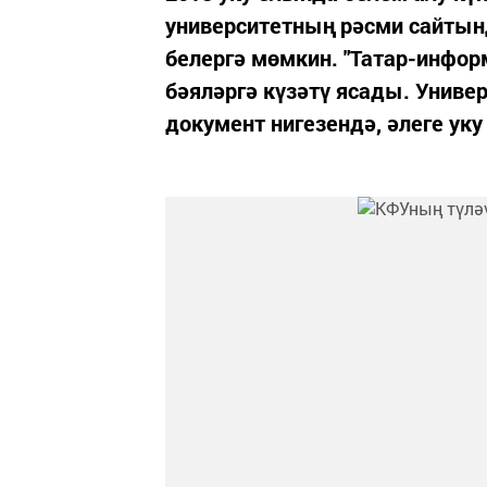
университетның рәсми сайтын
белергә мөмкин. "Татар-инфор
бәяләргә күзәтү ясады. Униве
документ нигезендә, әлеге ук