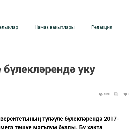
алыклар
Намаз вакытлары
Редакция
 бүлекләрендә уку
1090
0
иверситетының түләүле бүлекләрендә 2017-
пмегә төшүе мәгълүм булды. Бу хакта