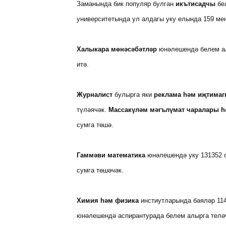
Заманында бик популяр булган
икътисадчы
бе
университетында ул алдагы уку елында 159 мең
Халыкара мөнәсәбәтләр
юнәлешендә белем алы
итә.
Журналист
булырга яки
реклама һәм иҗтима
түләячәк.
Массакүләм мәгълүмат чаралары һ
сумга төшә.
Гаммәви математика
юнәлешендә уку 131352 с
сумга төшәчәк.
Химия һәм физика
инстиутларында бәяләр 114
юнәлешендә аспирантурада белем алырга теләү