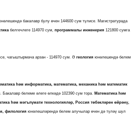
нәлешендә бакалавр булу өчен 144600 сум түлисе. Магистратурада
атика
белгечлеге 114970 сум,
программалы инженерия
121800 сумга
се, чагыштырмача арзан - 114970 сум. Ә
геология
юнәлешендә белем
ематика һәм информатика, математика, механика һәм математик
. Бакалавр белеме әлеге өлкәдә 102390 сум тора.
Математика һәм
ика һәм мәгълүмати технологияләр, Россия төбәкләрен өйрәнү,
лем, филология
юнәлешләрендә белем алучылар өчен дә түләү шул