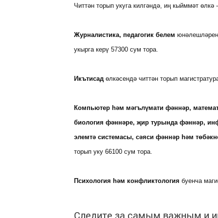
Читтән торып укуга килгәндә, иң кыйммәт өлкә -
Журналистика, педагогик белем
юнәлешләренд
укырга керү 57300 сум тора.
Икътисад
өлкәсендә читтән торып магистратура
Компьютер һәм мәгълүмати фәннәр, математ
биология фәннәре, җир турында фәннәр, инф
элемтә системасы, сәяси фәннәр һәм төбәкн
торып уку 66100 сум тора.
Психология һәм конфликтология
буенча маги
Следите за самым важным и 