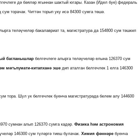
лгечлеге дә бәяләр ягыннан шактый югары. Казан (Идел буе) федераль
 сум торачак. Читтән торып уку исә 84300 сумга төшә.
рга теләүчеләр бакалавриат та, магистратура да 154800 сум тәшкил
гый багланышлар
белгечлеге алырга теләүчеләр елына 126370 сум
әм мәгълүмати-китапханә эше
дип аталган белгечлек 1 елга 146300
ум тора. Шул ук белгечлек буенча магистратурада белем алу 144600
970 сумнан алып 126370 сумга кадәр.
Физика һәм астрономия
челәр 146300 сум түләргә тиеш булачак.
Химия фәннәре
буенча