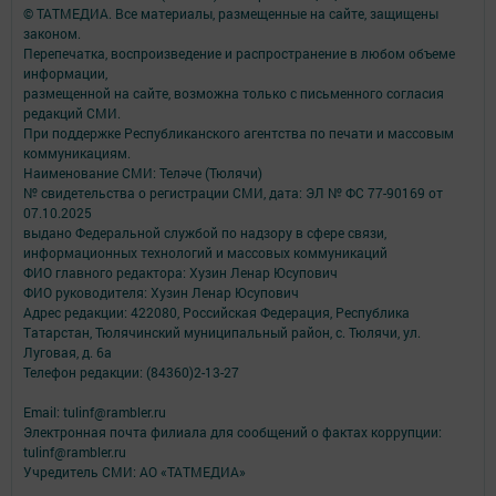
© ТАТМЕДИА. Все материалы, размещенные на сайте, защищены
законом.
Перепечатка, воспроизведение и распространение в любом объеме
информации,
размещенной на сайте, возможна только с письменного согласия
редакций СМИ.
При поддержке Республиканского агентства по печати и массовым
коммуникациям.
Наименование СМИ: Теләче (Тюлячи)
№ свидетельства о регистрации СМИ, дата: ЭЛ № ФС 77-90169 от
07.10.2025
выдано Федеральной службой по надзору в сфере связи,
информационных технологий и массовых коммуникаций
ФИО главного редактора: Хузин Ленар Юсупович
ФИО руководителя: Хузин Ленар Юсупович
Адрес редакции: 422080, Российская Федерация, Республика
Татарстан, Тюлячинский муниципальный район, с. Тюлячи, ул.
Луговая, д. 6а
Телефон редакции: (84360)2-⁠13-⁠27
Email: tulinf@rambler.ru
Электронная почта филиала для сообщений о фактах коррупции:
tulinf@rambler.ru
Учредитель СМИ: АО «ТАТМЕДИА»