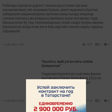
Районда эшләүче дәүлэт техник күзәтчелек органы
эшчәнлегенең төп юнәлеше булып, әлеге җирлектә булган
үзйөрешле машиналарны куллану вакытында кешеләр
сәламәтлегенә һәм аларның милкенә зыян китермәү тора.
Моның өчен бу төр техникаларның төзек хәлдэ булуы мөхим.
Шунлыктан алар өчен елга бер мәртәбә техник карау чарасы
уздырыла.
11 май 2022, 10:01
1037
0
0
“Быелгы җәй узган елгы кебек
булмаячак”
Гидрометеорология үзәгенең фәнни
җитәкчесе Роман Вильфанд 2022 ел
җәенә фаразларын җиткерде.
11 май 2022, 09:24
1124
0
0