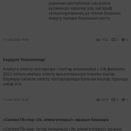
уңаеннан республика һәм район
күләмендә чаралар уза, мәгариф
хезмәткәрләренең дә техник базасын
яңарту эшләре башланып китте.
11 май 2022, 16:53
1522
0
0
Кадерле Теләчелеләр!
Алабуга электр челтәрләре «Челтәр компаниясе » АҖ филиалы
2022 елның маенда электр җиһазларында планлы эшләр
башкару сәбәпле электр челтәрләрендә булачак өзүләр турында
хәбәр итә.
11 май 2022, 16:45
4310
0
0
«СалаваTik»лар «Эх, алмагачлары!» җырын башкара
«СалаваTik»лар, татар халкының «Эх, алмагачлары!» җырын