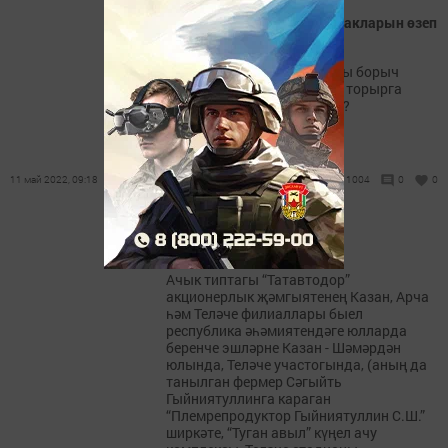
Татлы борыч үсентесе яфракларын өзеп
торырга кирәк
Әйбәт уңыш алу өчен, татлы борыч
үсентесе яфракларын өзеп торырга
кирәклеген беләсезме икән?
11 май 2022, 09:18
1004
0
0
Эш күләме билгеле
Ачык типтагы “Татавтодор”
акционерлык җәмгыятенең Казан, Арча
һәм Теләче филиаллары быел
республика әһәмиятендәге юлларда
беренче эшләрне Казан - Шәмәрдән
юлында, Теләче участогында, (аның да
танылган фермер Сәгыйть
Гыйниятуллинга караган
“Племрепродуктор Гыйниятуллин С.Ш.”
ширкәте, “Туган авыл” күңел ачу