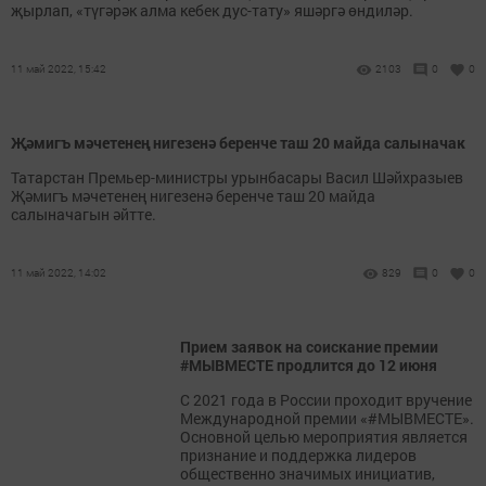
җырлап, «түгәрәк алма кебек дус-тату» яшәргә өндиләр.
11 май 2022, 15:42
2103
0
0
Җәмигъ мәчетенең нигезенә беренче таш 20 майда салыначак
Татарстан Премьер-министры урынбасары Васил Шәйхразыев
Җәмигъ мәчетенең нигезенә беренче таш 20 майда
салыначагын әйтте.
11 май 2022, 14:02
829
0
0
Прием заявок на соискание премии
#МЫВМЕСТЕ продлится до 12 июня
С 2021 года в России проходит вручение
Международной премии «#МЫВМЕСТЕ».
Основной целью мероприятия является
признание и поддержка лидеров
общественно значимых инициатив,