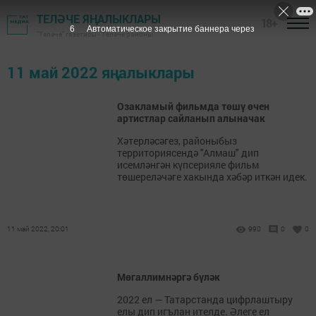
ТЕЛӘЧЕ ЯҢАЛЫКЛАРЫ
18+
5
Автоматическое закрытие баннера через
"Теләче" газетасы - Теләче районы
11 май 2022 яңалыклары
Озакламый фильмда төшү өчен
артистлар сайланып алыначак
Хәтерләсәгез, районыбыз
территориясендә "Алмаш" дип
исемләнгән күпсерияле фильм
төшереләчәге хакында хәбәр иткән идек.
11 май 2022, 20:01
990
0
0
Мөгаллимнәргә бүләк
2022 ел — Татарстанда цифрлаштыру
елы дип игълан ителде. Әлеге ел