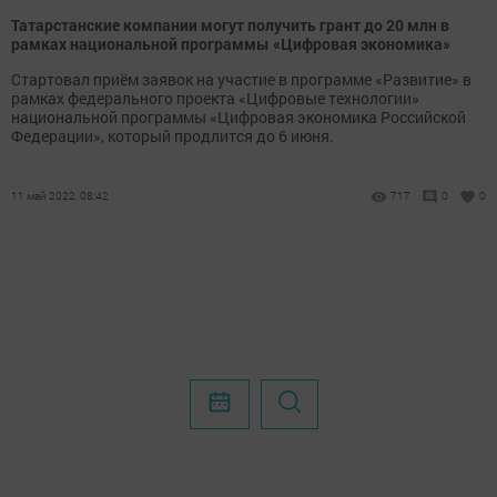
Татарстанские компании могут получить грант до 20 млн в
рамках национальной программы «Цифровая экономика»
Стартовал приём заявок на участие в программе «Развитие» в
рамках федерального проекта «Цифровые технологии»
национальной программы «Цифровая экономика Российской
Федерации», который продлится до 6 июня.
11 май 2022, 08:42
717
0
0