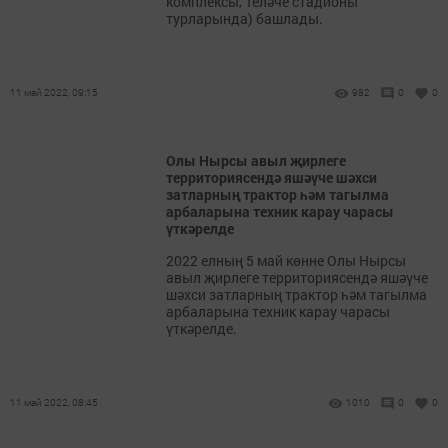
комплексы, Теләче стадионы
турларында) башлады.
11 май 2022, 09:15
982
0
0
Олы Нырсы авыл җирлеге
территориясендә яшәүче шәхси
затларның трактор һәм тагылма
арбаларына техник карау чарасы
үткәрелде
2022 елның 5 май көнне Олы Нырсы
авыл җирлеге территориясендә яшәүче
шәхси затларның трактор һәм тагылма
арбаларына техник карау чарасы
үткәрелде.
11 май 2022, 08:45
1010
0
0