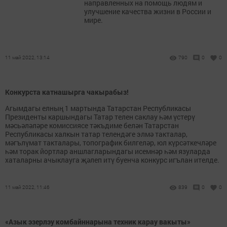
направленных на помощь людям и
улучшение качества жизни в России и
мире.
11 май 2022, 13:14
790
0
0
Конкурста катнашырга чакырабыз!
Агымдагы елның 1 мартында Татарстан Республикасы
Президенты каршындагы Татар телен саклау һәм үстерү
мәсьәләләре комиссиясе тәкъдиме белән Татарстан
Республикасы халкын татар телендәге элмә такталар,
мәгълүмат такталары, топографик билгеләр, юл күрсәткечләре
һәм торак йортлар аншлагларындагы исемнәр һәм язуларда
хаталарны ачыклауга җәлеп итү буенча конкурс игълан ителде.
11 май 2022, 11:46
839
0
0
«Азык эзерлэу комбайннарына техник карау вакыты»