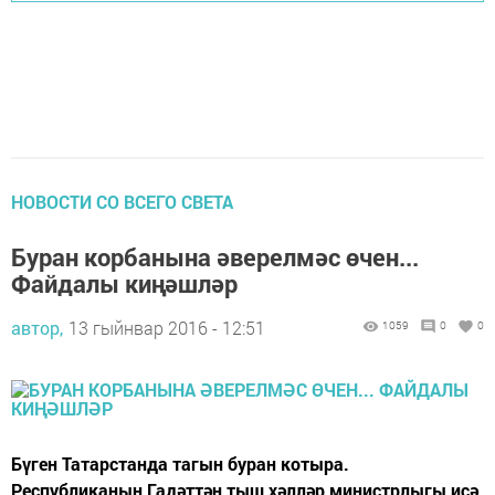
НОВОСТИ СО ВСЕГО СВЕТА
Буран корбанына әверелмәс өчен...
Файдалы киңәшләр
автор,
13 гыйнвар 2016 - 12:51
1059
0
0
Бүген Татарстанда тагын буран котыра.
Республиканың Гадәттән тыш хәлләр министрлыгы исә