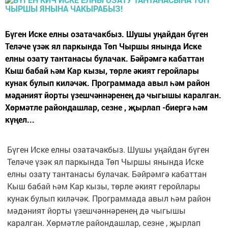
Бүген Иске елны озатачакбыз. Шушы уңайдан бүген
Теләче үзәк ял паркында Төп Чыршы янында Иске
елны озату тантанасы булачак. Бәйрәмгә кабаттан
Кыш бабай һәм Кар кызы, төрле әкият геройлары
кунак булып киләчәк. Программада авыл һәм район
мәдәният йорты үзешчәннәренең дә чыгышы каралган.
Хөрмәтле райондашлар, сезне , җырлап -биергә һәм
күңел...
Бүген Иске елны озатачакбыз. Шушы уңайдан бүген
Теләче үзәк ял паркында Төп Чыршы янында Иске
елны озату тантанасы булачак. Бәйрәмгә кабаттан
Кыш бабай һәм Кар кызы, төрле әкият геройлары
кунак булып киләчәк. Программада авыл һәм район
мәдәният йорты үзешчәннәренең дә чыгышы
каралган. Хөрмәтле райондашлар, сезне , җырлап