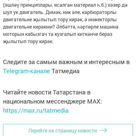
(эшләү принциплары, ясалган материал һ.б.) хәзер дә
шул ук двигатель. Димәк, ник әле, карбюраторлы
двигательне җылытып тору кирәк, ә инжекторлы
двигательне кирәкми? Әлбәттә, һәртөрле машина
моторын кабызгач та кузгалып киткәнче бераз
җылытып тору кирәк.
Следите за самым важным и интересным в
Telegram-канале
Татмедиа
Читайте новости Татарстана в
национальном мессенджере MАХ:
https://max.ru/tatmedia
Перейти на страницу новости