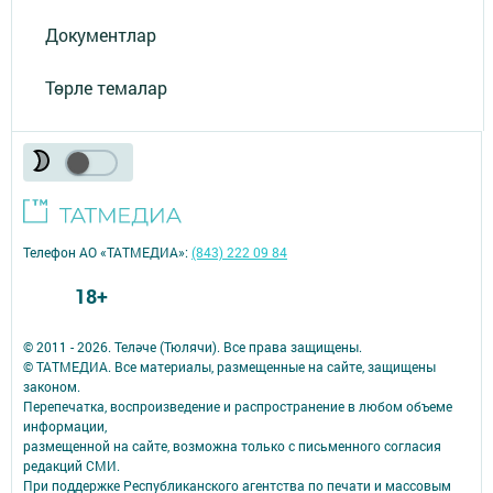
Документлар
Төрле темалар
Телефон АО «ТАТМЕДИА»:
(843) 222 09 84
18+
© 2011 - 2026. Теләче (Тюлячи). Все права защищены.
© ТАТМЕДИА. Все материалы, размещенные на сайте, защищены
законом.
Перепечатка, воспроизведение и распространение в любом объеме
информации,
размещенной на сайте, возможна только с письменного согласия
редакций СМИ.
При поддержке Республиканского агентства по печати и массовым