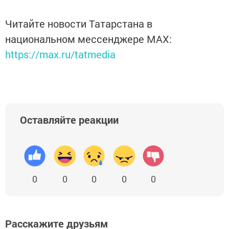
Читайте новости Татарстана в
национальном мессенджере MАХ:
https://max.ru/tatmedia
Оставляйте реакции
0
0
0
0
0
Расскажите друзьям