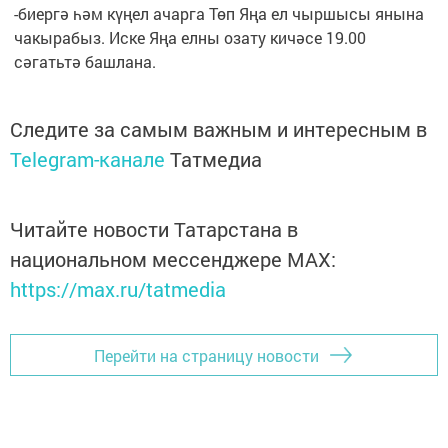
-биергә һәм күңел ачарга Төп Яңа ел чыршысы янына
чакырабыз. Иске Яңа елны озату кичәсе 19.00
сәгатьтә башлана.
Следите за самым важным и интересным в
Telegram-канале
Татмедиа
Читайте новости Татарстана в
национальном мессенджере MАХ:
https://max.ru/tatmedia
Перейти на страницу новости