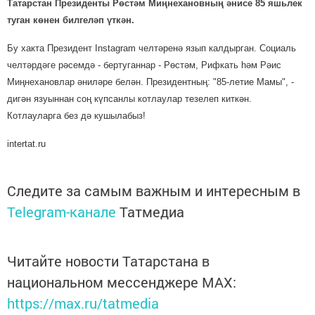
Татарстан Президенты Рөстәм Миңнехановның әнисе 85 яшьлек
туган көнен билгеләп үткән.
Бу хакта Президент Instagram челтәренә язып калдырган. Социаль
челтәрдәге рәсемдә - бертуганнар - Рөстәм, Рифкать һәм Рәис
Миңнехановлар әниләре белән. Президентның: "85-летие Мамы", -
дигән язуыннан соң күпсанлы котлаулар тезелеп киткән.
Котлауларга без дә кушылабыз!
intertat.ru
Следите за самым важным и интересным в
Telegram-канале
Татмедиа
Читайте новости Татарстана в
национальном мессенджере MАХ:
https://max.ru/tatmedia