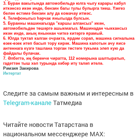
3. Буран вакытында автомобильдә юлга чыгу карары кабул
иткәнсез икән инде, бензин багы тулы булырга тиеш. Үзегез
белән өстәмә бензин алу да комачау итмәс.
4. Телефоныгыз һәрчак яныгызда булсын.
5. Буранны машинагызда "каршы алгансыз" икән,
автомобильдән төшәргә ашыкмагыз. Машинадан чыккансыз
икән инде, аның яныннан читкә китәргә ярамый.
6. Юлда туктап калган очракта, ярдәм сорап, машина сигналына
өзек-өзек итеп басып тору кирәк. Машина капотын ачу яисә
антеннага күзгә ташлана торган төстәге тукыма элеп кую да
файдалы булачак.
7. Әлбәттә, иң беренче чиратта, 112 номерына шалтыратып,
гадәттән тыш хәл турында хәбәр итү таләп ителә.
Рәмзия Закирова
Интертат
Следите за самым важным и интересным в
Telegram-канале
Татмедиа
Читайте новости Татарстана в
национальном мессенджере MАХ: