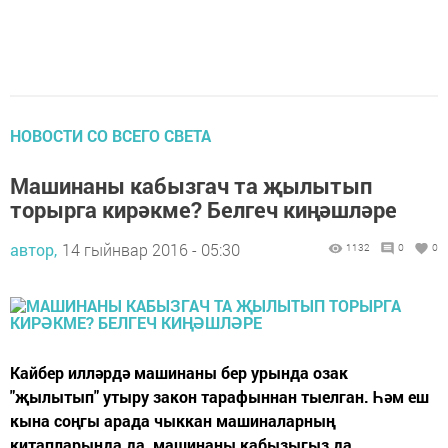
НОВОСТИ СО ВСЕГО СВЕТА
Машинаны кабызгач та җылытып
торырга кирәкме? Белгеч киңәшләре
автор,
14 гыйнвар 2016 - 05:30
1132
0
0
Кайбер илләрдә машинаны бер урында озак
"җылытып" утыру закон тарафыннан тыелган. Һәм еш
кына соңгы арада чыккан машиналарның
китапларында да, машинаны кабызыгыз да,