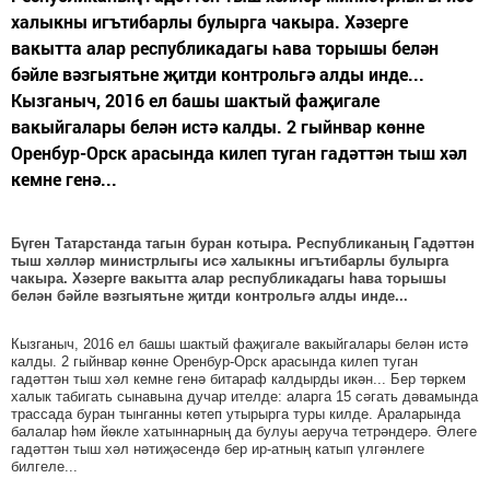
халыкны игътибарлы булырга чакыра. Хәзерге
вакытта алар республикадагы һава торышы белән
бәйле вәзгыятьне җитди контрольгә алды инде...
Кызганыч, 2016 ел башы шактый фаҗигале
вакыйгалары белән истә калды. 2 гыйнвар көнне
Оренбур-Орск арасында килеп туган гадәттән тыш хәл
кемне генә...
Бүген Татарстанда тагын буран котыра. Республиканың Гадәттән
тыш хәлләр министрлыгы исә халыкны игътибарлы булырга
чакыра. Хәзерге вакытта алар республикадагы һава торышы
белән бәйле вәзгыятьне җитди контрольгә алды инде...
Кызганыч, 2016 ел башы шактый фаҗигале вакыйгалары белән истә
калды. 2 гыйнвар көнне Оренбур-Орск арасында килеп туган
гадәттән тыш хәл кемне генә битараф калдырды икән... Бер төркем
халык табигать сынавына дучар ителде: аларга 15 сәгать дәвамында
трассада буран тынганны көтеп утырырга туры килде. Араларында
балалар һәм йөкле хатыннарның да булуы аеруча тетрәндерә. Әлеге
гадәттән тыш хәл нәтиҗәсендә бер ир-атның катып үлгәнлеге
билгеле...