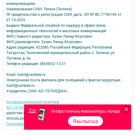
коммуникациям.
Наименование СМИ: Теләче (Тюлячи)
№ свидетельства о регистрации СМИ, дата: ЭЛ № ФС 77-90169 от
07.10.2025
выдано Федеральной службой по надзору в сфере связи,
информационных технологий и массовых коммуникаций
ФИО главного редактора: Хузин Ленар Юсупович
ФИО руководителя: Хузин Ленар Юсупович
Адрес редакции: 422080, Российская Федерация, Республика
Татарстан, Тюлячинский муниципальный район, с. Тюлячи, ул.
Луговая, д. 6а
Телефон редакции: (84360)2-⁠13-⁠27
Email: tulinf@rambler.ru
Электронная почта филиала для сообщений о фактах коррупции:
tulinf@rambler.ru
Учредитель СМИ: АО «ТАТМЕДИА»
Антикоррупционная политика
АО «ТАТМЕДИА» использует «cookie»
для персонализации сервисов и
Татарстанның яңалыклары монда
удобства пользователей сайтом.
Использование «cookie» можно отменить в настройках браузера.
Язылыгыз
Политика конфиденциальности