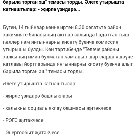
барыла торган эш" темасы торды. Әлеге утырышта
катнаштылар: - җирле үзидарә...
Бүген, 14 гыйнвар көнне иртән 8.30 сәгатьтә район
хакимияте бинасының актлар залында Гадәттән тыш
һәлләр һәм янгыннарны кисәтү буенча комиссия
утырышы булды. Көн тәртибендә "Теләче районы
халкының имин булмаган һәм авыр шартларда яшәүче
катлавы йортларында янгыннарны кисәтү буенча алып
барыла торган эш" темасы торды.
Әлеге утырышта катнаштылар:
- җирле үзидарә башлыклары
- халыкны социаль яклау оешмасы җитәкчесе
- РЭГС җитәкчесе
- Энергосбыт җитәкчесе