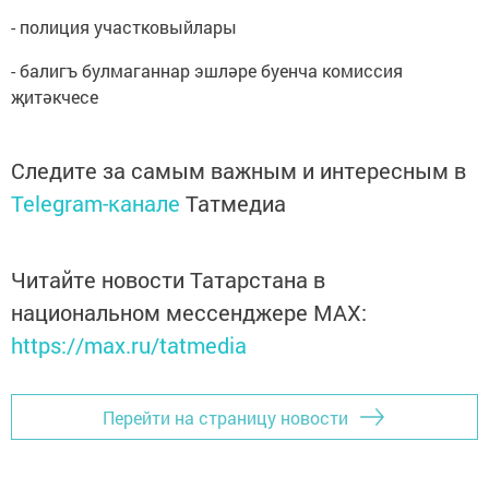
- полиция участковыйлары
- балигъ булмаганнар эшләре буенча комиссия
җитәкчесе
Следите за самым важным и интересным в
Telegram-канале
Татмедиа
Читайте новости Татарстана в
национальном мессенджере MАХ:
https://max.ru/tatmedia
Перейти на страницу новости