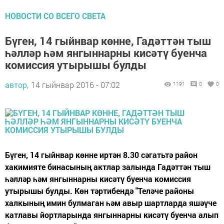
НОВОСТИ СО ВСЕГО СВЕТА
Бүген, 14 гыйнвар көнне, Гадәттән тыш
һәлләр һәм янгыннарны кисәтү буенча
комиссия утырышы булды
автор,
14 гыйнвар 2016 - 07:02
1191
0
0
Бүген, 14 гыйнвар көнне иртән 8.30 сәгатьтә район
хакимияте бинасының актлар залында Гадәттән тыш
һәлләр һәм янгыннарны кисәтү буенча комиссия
утырышы булды. Көн тәртибендә "Теләче районы
халкының имин булмаган һәм авыр шартларда яшәүче
катлавы йортларында янгыннарны кисәтү буенча алып