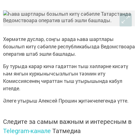
Хөрмәтле дуслар, соңгы арада һава шартлары
бозылып китү сәбәпле республикабызда Ведомствоара
оператив штаб эшли башлады.
Бу турыда карар кичә гадәттән тыш хәлләрне кисәтү
һәм янгын куркынычсызлыгын тәэмин иту
Комиссиясенең чираттан тыш утырышында кабул
ителде.
Әлеге утырыш Алексей Прошин җитәкчелегендә үтте.
Следите за самым важным и интересным в
Telegram-канале
Татмедиа