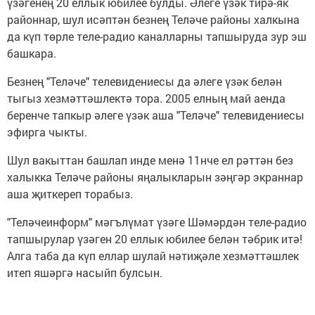
үзәгенең 20 еллык юбилее булды. Әлеге үзәк тирә-як
районнар, шул исәптән безнең Теләче районы халкына
да күп төрле теле-радио каналларны тапшыруда зур эш
башкара.
Безнең "Теләче" телевидениесы да әлеге үзәк белән
тыгыз хезмәттәшлектә тора. 2005 елның май аенда
беренче тапкыр әлеге үзәк аша "Теләче" телевидениесы
эфирга чыкты.
Шул вакыттан башлап инде менә 11нче ел рәттән без
халыкка Теләче районы яңалыкларын зәңгәр экраннар
аша җиткереп торабыз.
"Теләчеинформ" мәгълүмат үзәге Шәмәрдән теле-радио
тапшырулар үзәген 20 еллык юбилее белән тәбрик итә!
Алга таба да күп еллар шулай нәтиҗәле хезмәттәшлек
итеп яшәргә насыйп булсын.