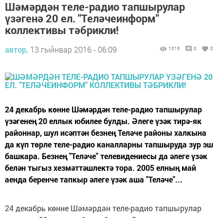
Шәмәрдән теле-радио тапшырулар
үзәгенә 20 ел. "Теләчеинформ"
коллективы тәбрикли!
автор,
13 гыйнвар 2016 - 06:09
1016
0
0
24 декабрь көнне Шәмәрдән теле-радио тапшырулар
үзәгенең 20 еллык юбилее булды. Әлеге үзәк тирә-як
районнар, шул исәптән безнең Теләче районы халкына
да күп төрле теле-радио каналларны тапшыруда зур эш
башкара. Безнең "Теләче" телевидениесы да әлеге үзәк
белән тыгыз хезмәттәшлектә тора. 2005 елның май
аенда беренче тапкыр әлеге үзәк аша "Теләче"...
24 декабрь көнне Шәмәрдән теле-радио тапшырулар