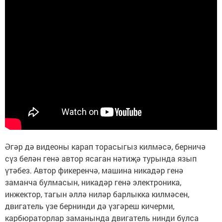
Әгәр дә видеоны карап торасыгыз килмәсә, берничә
сүз белән генә автор ясаган нәтиҗә турында язып
үтәбез. Автор фикеренчә, машина никадәр генә
заманча булмасын, никадәр генә электроника,
инжектор, тагын әллә ниләр барлыкка килмәсен,
двигатель үзе бернинди дә үзгәреш кичерми,
карбюраторлар заманында двигатель нинди булса