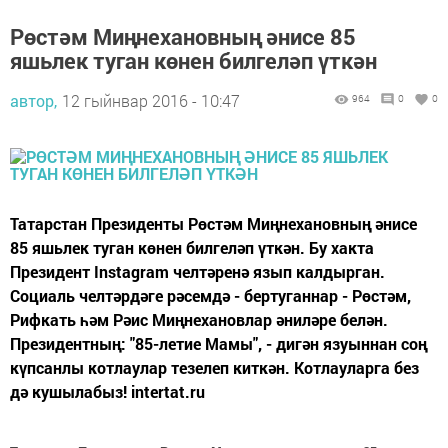
Рөстәм Миңнехановның әнисе 85
яшьлек туган көнен билгеләп үткән
автор,
12 гыйнвар 2016 - 10:47
964
0
0
Татарстан Президенты Рөстәм Миңнехановның әнисе
85 яшьлек туган көнен билгеләп үткән. Бу хакта
Президент Instagram челтәренә язып калдырган.
Социаль челтәрдәге рәсемдә - бертуганнар - Рөстәм,
Рифкать һәм Рәис Миңнехановлар әниләре белән.
Президентның: "85-летие Мамы", - дигән язуыннан соң
күпсанлы котлаулар тезелеп киткән. Котлауларга без
дә кушылабыз! intertat.ru