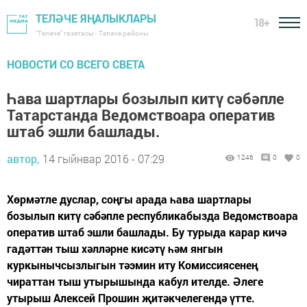
ТЕЛӘЧЕ ЯҢАЛЫКЛАРЫ
18+
"Теләче" газетасы - Теләче районы
НОВОСТИ СО ВСЕГО СВЕТА
Һава шартлары бозылып китү сәбәпле
Татарстанда Ведомствоара оператив
штаб эшли башлады.
автор,
14 гыйнвар 2016 - 07:29
1246
0
0
Хөрмәтле дуслар, соңгы арада һава шартлары
бозылып китү сәбәпле республикабызда Ведомствоара
оператив штаб эшли башлады. Бу турыда карар кичә
гадәттән тыш хәлләрне кисәтү һәм янгын
куркынычсызлыгын тәэмин иту Комиссиясенең
чираттан тыш утырышында кабул ителде. Әлеге
утырыш Алексей Прошин җитәкчелегендә үтте.