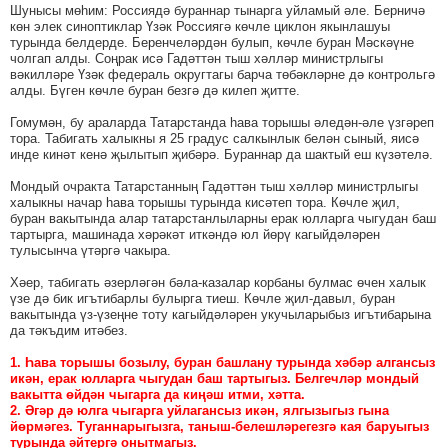
Шунысы мөһим: Россиядә бураннар тынарга уйламый әле. Берничә
көн элек синоптиклар Үзәк Россиягә көчле циклон якынлашуы
турында белдерде. Беренчеләрдән булып, көчле буран Мәскәүне
чолгап алды. Соңрак исә Гадәттән тыш хәлләр министрлыгы
вәкилләре Үзәк федераль округтагы барча төбәкләрне дә контрольгә
алды. Бүген көчле буран безгә дә килеп җитте.
Гомумән, бу араларда Татарстанда һава торышы әледән-әле үзгәреп
тора. Табигать халыкны я 25 градус салкынлык белән сыный, яисә
инде кинәт кенә җылытып җибәрә. Бураннар да шактый еш күзәтелә.
Мондый очракта Татарстанның Гадәттән тыш хәлләр министрлыгы
халыкны начар һава торышы турында кисәтеп тора. Көчле җил,
буран вакытында алар татарстанлыларны ерак юлларга чыгудан баш
тартырга, машинада хәрәкәт иткәндә юл йөрү кагыйдәләрен
тулысынча үтәргә чакыра.
Хәер, табигать әзерләгән бәла-казалар корбаны булмас өчен халык
үзе дә бик игътибарлы булырга тиеш. Көчле җил-давыл, буран
вакытында үз-үзеңне тоту кагыйдәләрен укучыларыбыз игътибарына
да тәкъдим итәбез.
1. Һава торышы бозылу, буран башлану турында хәбәр алгансыз
икән, ерак юлларга чыгудан баш тартыгыз. Белгечләр мондый
вакытта өйдән чыгарга да киңәш итми, хәтта.
2. Әгәр дә юлга чыгарга уйлагансыз икән, ялгызыгыз гына
йөрмәгез. Туганнарыгызга, таныш-белешләрегезгә кая баруыгыз
турында әйтергә онытмагыз.