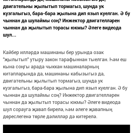
двигательны җылытып тормагыз, шунда ук
кузгалыгыз, бара-бара җылына дип язып куелган. Ә бу
чыннан да шулаймы соң? Инжектор двигателләрен
чыннан да җылытып торасы юкмы? Әлеге видеода
шул...
Кайбер илләрдә машинаны бер урында озак
"җылытып" утыру закон тарафыннан тыелган. Һәм еш
кына соңгы арада чыккан машиналарның
китапларында да, машинаны кабызыгыз да,
двигательны җылытып тормагыз, шунда ук
кузгалыгыз, бара-бара җылына дип язып куелган. Ә бу
чыннан да шулаймы соң? Инжектор двигателләрен
чыннан да җылытып торасы юкмы? Әлеге видеода
шул сорауга җавап бирелә, һәм әлеге җавапның
дөреслегенә төрле дәлилләр дә китерелә.