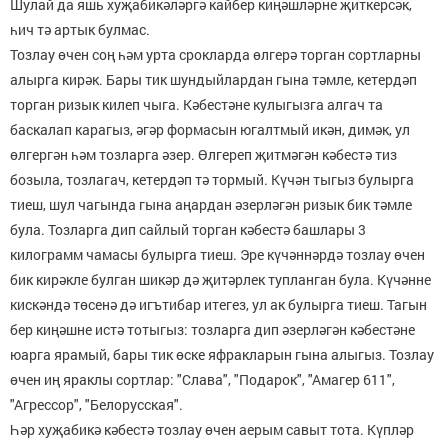
Шулай да яшь хуҗабикәләргә кайбер киңәшләрне җиткерсәк,
һич тә артык булмас.
Тозлау өчен соң һәм урта срокларда өлгерә торган сортларны
алырга кирәк. Бары тик шундыйлардан гына тәмле, кетердәп
торган ризык килеп чыга. Кәбестәне кулыгызга алгач та
баскалап карагыз, әгәр формасын югалтмый икән, димәк, ул
өлгергән һәм тозларга әзер. Өлгереп җитмәгән кәбестә тиз
бозыла, тозлагач, кетердәп тә тормый. Күчән тыгыз булырга
тиеш, шул чагында гына аңардан әзерләгән ризык бик тәмле
була. Тозларга дип сайлый торган кәбестә башлары 3
килограмм чамасы булырга тиеш. Эре күчәннәрдә тозлау өчен
бик кирәкле булган шикәр дә җитәрлек тупланган була. Күчәнне
кискәндә төсенә дә игътибар итегез, ул ак булырга тиеш. Тагын
бер киңәшне истә тотыгыз: тозларга дип әзерләгән кәбестәне
юарга ярамый, бары тик өске яфракларын гына алыгыз. Тозлау
өчен иң яраклы сортлар: "Слава", "Подарок", "Амагер 611",
"Агрессор", "Белорусская".
Һәр хуҗабикә кәбестә тозлау өчен аерым савыт тота. Күпләр