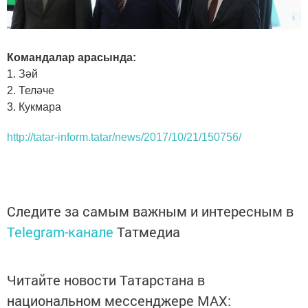
Командалар арасында:
1. Зәй
2. Теләче
3. Кукмара
http://tatar-inform.tatar/news/2017/10/21/150756/
Следите за самым важным и интересным в
Telegram-канале
Татмедиа
Читайте новости Татарстана в
национальном мессенджере MАХ: