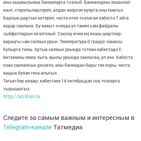
аны кышкылыкка банкаларга тозлый. Банкаларны яхшылап
юып, стерильләштереп, алдан әзерләп куярга онытмагыз.
Барлык шартын китереп, чиста итеп тозлаган кәбестә 7 айга
кадәр саклана. Бу вакыт эчендә ул тәмен һәм файдалы
сыйфатларын югалтмый. Саклау өчен иң яхшы шартлар -
караңгы һәм салкын урын. Температура 0 градус чамасы
булырга тиеш. Артык салкын урында тоткан кәбестәдә С
витамины юкка чыга, җылы урында сакласаң, ул әчи. Кәбестә
озак саклансын дисәгез, аны банкадан бары тик коры, чиста
кашык белән генә алыгыз.
Тагын бер киңәш: кәбестәне 14 октябрьдән соң тозларга
тырышыгыз.
http://kiziltan.ru
Следите за самым важным и интересным в
Telegram-канале
Татмедиа