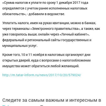
«Сумма налогов к уплате по сроку 1 декабря 2017 года
определяется с учетом ранее исполненных налоговых
обязательств», - добавили в ведомстве.
Уплатить налоги, имея на руках квитанции, можно в банках,
через терминалы «Электронного правительства», а также, как
уже говорилось выше, онлайн через «Личный кабинет»,
федеральный и региональный сайты государственных и
муниципальных услуг.
Кроме того, 10 и 11 ноября в налоговых организуют дни
открытых дверей, куда с вопросами о налогообложении
имущества может обратиться любой желающий.
http://m.tatar-inform.ru/news/2017/10/20/579024/
Следите за самым важным и интересным в