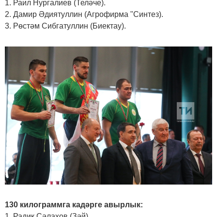
1. Раил Нургалиев (Теләче).
2. Дамир Әдиятуллин (Агрофирма "Синтез).
3. Рөстәм Сибгатуллин (Биектау).
130 килограммга кадәрге авырлык:
1. Радик Сәлахов (Зәй).