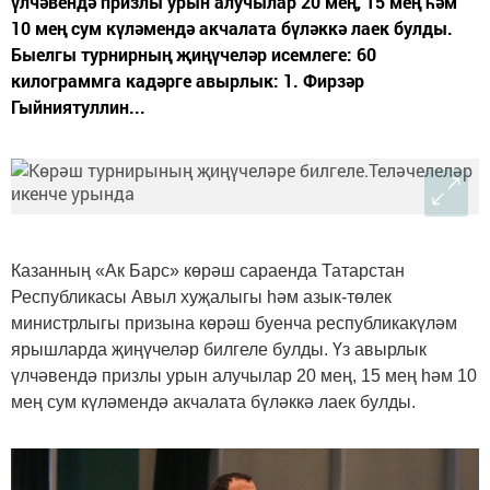
үлчәвендә призлы урын алучылар 20 мең, 15 мең һәм
10 мең сум күләмендә акчалата бүләккә лаек булды.
Быелгы турнирның җиңүчеләр исемлеге: 60
килограммга кадәрге авырлык: 1. Фирзәр
Гыйниятуллин...
Казанның «Ак Барс» көрәш сараенда Татарстан
Республикасы Авыл хуҗалыгы һәм азык-төлек
министрлыгы призына көрәш буенча республикакүләм
ярышларда җиңүчеләр билгеле булды. Үз авырлык
үлчәвендә призлы урын алучылар 20 мең, 15 мең һәм 10
мең сум күләмендә акчалата бүләккә лаек булды.