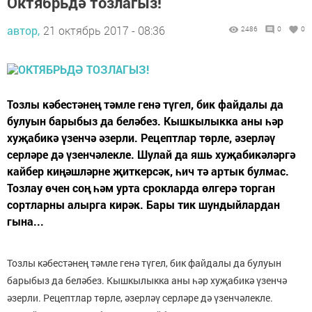
Октябрьдә тозлагыз!
автор,
21 октябрь 2017 - 08:36
2486
0
0
Тозлы кәбестәнең тәмле генә түгел, бик файдалы да
булуын барыбыз да беләбез. Кышкылыкка аны һәр
хуҗабикә үзенчә әзерли. Рецептлар төрле, әзерләү
серләре дә үзенчәлекле. Шулай да яшь хуҗабикәләргә
кайбер киңәшләрне җиткерсәк, һич тә артык булмас.
Тозлау өчен соң һәм урта срокларда өлгерә торган
сортларны алырга кирәк. Бары тик шундыйлардан
гына...
Тозлы кәбестәнең тәмле генә түгел, бик файдалы да булуын
барыбыз да беләбез. Кышкылыкка аны һәр хуҗабикә үзенчә
әзерли. Рецептлар төрле, әзерләү серләре дә үзенчәлекле.