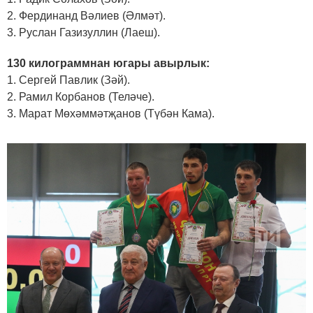
2. Фердинанд Вәлиев (Әлмәт).
3. Руслан Газизуллин (Лаеш).
130 килограммнан югары авырлык:
1. Сергей Павлик (Зәй).
2. Рамил Корбанов (Теләче).
3. Марат Мөхәммәтҗанов (Түбән Кама).