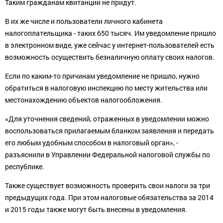
Таким гражданам квитанции не придут.
В их же числе и пользователи личного кабинета
налогоплательщика - таких 650 тысяч. Им уведомление пришло
в электронном виде, уже сейчас у интернет-пользователей есть
возможность осуществить безналичную оплату своих налогов.
Если по каким-то причинам уведомление не пришло, нужно
обратиться в налоговую инспекцию по месту жительства или
местонахождению объектов налогообложения.
«Для уточнения сведений, отраженных в уведомлении можно
воспользоваться прилагаемым бланком заявления и передать
его любым удобным способом в налоговый орган», -
разъяснили в Управлении Федеральной налоговой службы по
республике.
Также существует возможность проверить свои налоги за три
предыдущих года. При этом налоговые обязательства за 2014
и 2015 годы также могут быть внесены в уведомления.