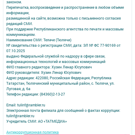
законом.
Перепечатка, воспроизведение и распространение в любом объеме
информации,
размещенной на сайте, возможна только с письменного согласия
редакций СМИ.
При поддержке Республиканского агентства по печати и массовым
коммуникациям.
Наименование СМИ: Теләче (Тюлячи)
№ свидетельства о регистрации СМИ, дата: ЭЛ № ФС 77-90169 от
07.10.2025
выдано Федеральной службой по надзору в сфере связи,
информационных технологий и массовых коммуникаций
ФИО главного редактора: Хузин Ленар Юсупович
ФИО руководителя: Хузин Ленар Юсупович
Адрес редакции: 422080, Российская Федерация, Республика
Татарстан, Тюлячинский муниципальный район, с. Тюлячи, ул.
Луговая, д. 6а
Телефон редакции: (84360)2-⁠13-⁠27
Email: tulinf@rambler.ru
Электронная почта филиала для сообщений о фактах коррупции:
tulinf@rambler.ru
Учредитель СМИ: АО «ТАТМЕДИА»
Антикоррупционная политика