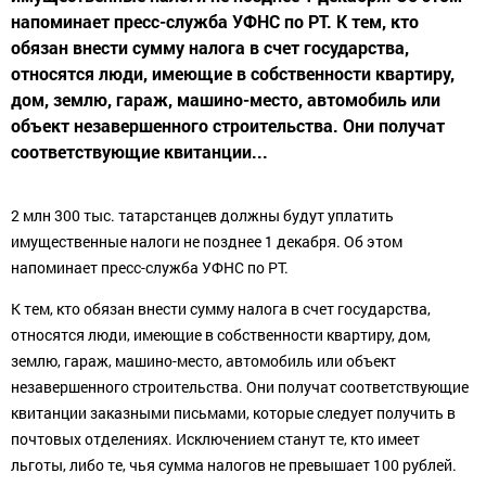
напоминает пресс-служба УФНС по РТ. К тем, кто
обязан внести сумму налога в счет государства,
относятся люди, имеющие в собственности квартиру,
дом, землю, гараж, машино-место, автомобиль или
объект незавершенного строительства. Они получат
соответствующие квитанции...
2 млн 300 тыс. татарстанцев должны будут уплатить
имущественные налоги не позднее 1 декабря. Об этом
напоминает пресс-служба УФНС по РТ.
К тем, кто обязан внести сумму налога в счет государства,
относятся люди, имеющие в собственности квартиру, дом,
землю, гараж, машино-место, автомобиль или объект
незавершенного строительства. Они получат соответствующие
квитанции заказными письмами, которые следует получить в
почтовых отделениях. Исключением станут те, кто имеет
льготы, либо те, чья сумма налогов не превышает 100 рублей.