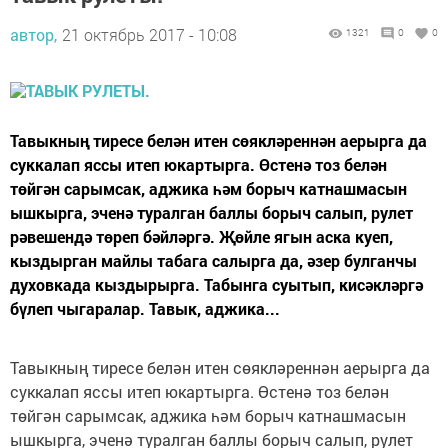
автор,
21 октябрь 2017 - 10:08
1321
0
0
Тавыкның тиресе белән итен сөякләреннән аерырга да
суккалап яссы итеп юкартырга. Өстенә тоз белән
төйгән сарымсак, аджика һәм борыч катнашмасын
ышкырга, эченә туралган баллы борыч салып, рулет
рәвешендә төреп бәйләргә. Җөйле ягын аска куеп,
кыздырган майлы табага салырга да, әзер булганчы
духовкада кыздырырга. Табынга суытып, кисәкләргә
бүлеп чыгаралар. Тавык, аджика...
Тавыкның тиресе белән итен сөякләреннән аерырга да
суккалап яссы итеп юкартырга. Өстенә тоз белән
төйгән сарымсак, аджика һәм борыч катнашмасын
ышкырга, эченә туралган баллы борыч салып, рулет