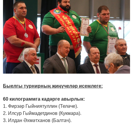
Быелгы турнирның җиңүчеләр исемлеге:
60 килограммга кадәрге авырлык:
1. Фирзәр Гыйниятуллин (Теләче).
2. Илсур Гыймадетдинов (Кукмара).
3. Илдан Әхмәтханов (Балтач).