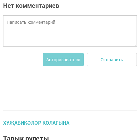
Нет комментариев
Отправить
Авторизоваться
ХУҖАБИКӘЛӘР КОЛАГЫНА
Тавык рулеты.