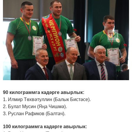
90 килограммга кадәрге авырлык:
1. Илмир Төхвәтуллин (Балык Бистәсе).
2. Булат Мусин (Яңа Чишмә).
3. Руслан Рафиков (Балтач).
100 килограммга кадәрге авырлык: