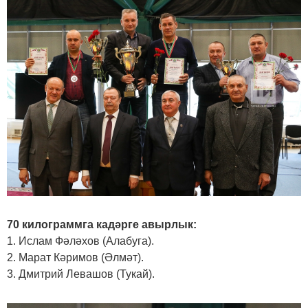
70 килограммга кадәрге авырлык:
1. Ислам Фәләхов (Алабуга).
2. Марат Кәримов (Әлмәт).
3. Дмитрий Левашов (Тукай).