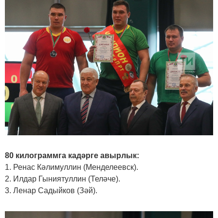
80 килограммга кадәрге авырлык:
1. Ренас Кәлимуллин (Менделеевск).
2. Илдар Гыниятуллин (Теләче).
3. Ленар Садыйков (Зәй).