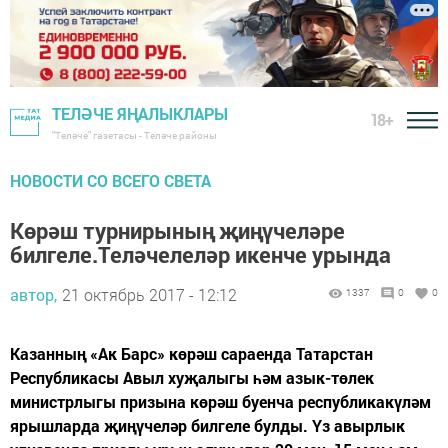
ТЕЛӘЧЕ ЯҢАЛЫКЛАРЫ
18+
"Теләче" газетасы - Теләче районы
НОВОСТИ СО ВСЕГО СВЕТА
Көрәш турнирының җиңүчеләре
билгеле.Теләчелеләр икенче урында
автор,
21 октябрь 2017 - 12:12
1337
0
0
Казанның «Ак Барс» көрәш сараенда Татарстан
Республикасы Авыл хуҗалыгы һәм азык-төлек
министрлыгы призына көрәш буенча республикакүләм
ярышларда җиңүчеләр билгеле булды. Үз авырлык