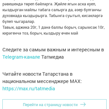
рәвешендә төреп бәйләргә. Җөйле ягын аска куеп,
кыздырган майлы табага салырга да, әзер булганчы
духовкада кыздырырга. Табынга суытып, кисәкләргә
бүлеп чыгаралар.
Тавык, аджика 20г, 1 данә баллы борыч, сарымсак 10г,
кирәгенчә тоз, борыч, кыздыру өчен май
Следите за самым важным и интересным в
Telegram-канале
Татмедиа
Читайте новости Татарстана в
национальном мессенджере MАХ:
https://max.ru/tatmedia
Перейти на страницу новости