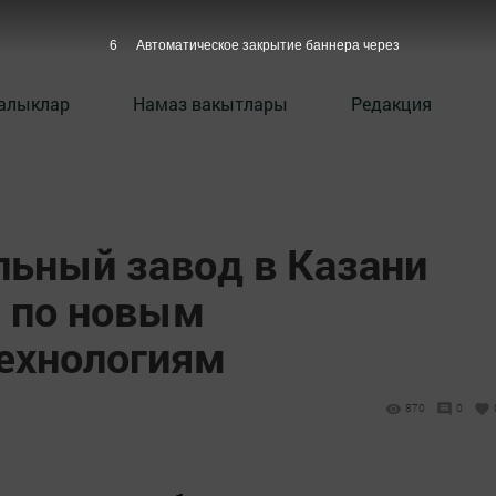
5
Автоматическое закрытие баннера через
алыклар
Намаз вакытлары
Редакция
ьный завод в Казани
я по новым
ехнологиям
870
0