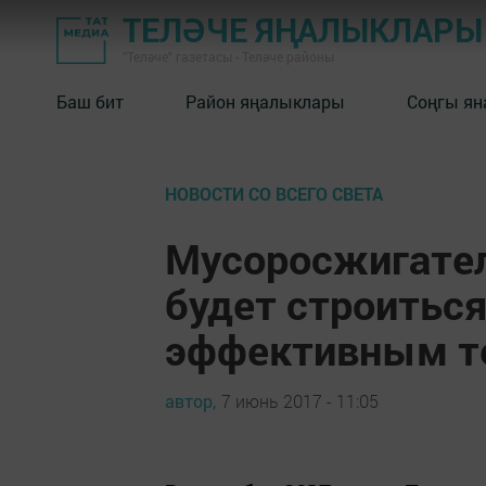
ТЕЛӘЧЕ ЯҢАЛЫКЛАРЫ
"Теләче" газетасы - Теләче районы
Баш бит
Район яңалыклары
Соңгы ян
НОВОСТИ СО ВСЕГО СВЕТА
Мусоросжигател
будет строитьс
эффективным т
автор,
7 июнь 2017 - 11:05