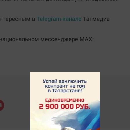
интересным в
Telegram-канале
Татмедиа
в национальном мессенджере MАХ: