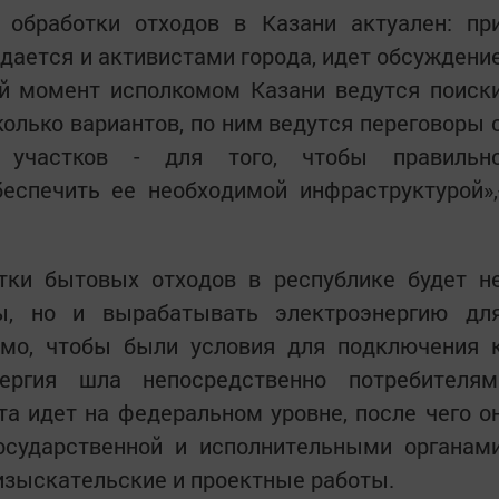
 обработки отходов в Казани актуален: пр
адается и активистами города, идет обсуждени
ый момент исполкомом Казани ведутся поиск
колько вариантов, по ним ведутся переговоры 
 участков - для того, чтобы правильн
еспечить ее необходимой инфраструктурой»,
тки бытовых отходов в республике будет н
ды, но и вырабатывать электроэнергию дл
имо, чтобы были условия для подключения 
ергия шла непосредственно потребителям
а идет на федеральном уровне, после чего о
государственной и исполнительными органам
изыскательские и проектные работы.