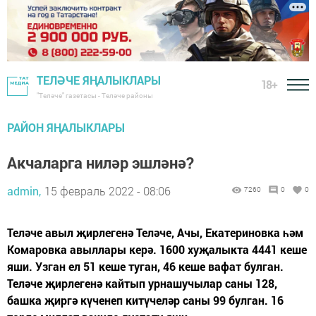
ТЕЛӘЧЕ ЯҢАЛЫКЛАРЫ
18+
"Теләче" газетасы - Теләче районы
РАЙОН ЯҢАЛЫКЛАРЫ
Акчаларга ниләр эшләнә?
admin,
15 февраль 2022 - 08:06
7260
0
0
Теләче авыл җирлегенә Теләче, Ачы, Екатериновка һәм
Комаровка авыллары керә. 1600 хуҗалыкта 4441 кеше
яши. Узган ел 51 кеше туган, 46 кеше вафат булган.
Теләче җирлегенә кайтып урнашучылар саны 128,
башка җиргә күченеп китүчеләр саны 99 булган. 16