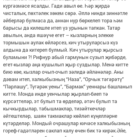
күргәзмәсе ясалды. Гади авыл өе. Һәр җирдә
чисталык, пөхтәлек хөкем сөрә. Әллә нинди зиннәтле
әйберләр булмаса да, аннан нур бөркелеп тора һәм
барысы да килешле итеп үз урынын тапкан. Татар
авылын, анда яшәүче егет – кызларның элекке
тормышын аулак өйләрсез, кич утыруларсыз күз
алдына да китереп булмый. Кич утырулар җырсыз
буламыни ?! Рифнур абый гармунын сузып җибәрде,
егет-кызлар аңа кушылып җыр суздылар. Менә китте
бию көе, кызлар очып-очып зәлидә әйләнәләр. Аны
дәвам итеп, халкыбызның “Наза”, “Орчык тәгәрәтү”
“Парлашу”, Түгәрәк уены”, “Бармак” уеннары башланып
китте. Монда инде уенчылар җырлап-биеп тә
күрсәттеләр, эт булып та өрделәр, әтәч булып та
кычкырдылар, табышмаклар, тизәйткечләр ​
әйтештеләр, ​ шаян такмаклар көйләп күңелләрне
күтәрделәр.​ Мондый очрашулар кичәсе халкыбызның
гореф-гадәтләрен саклап калу өчен бик тә​ кирәк.Әйе,