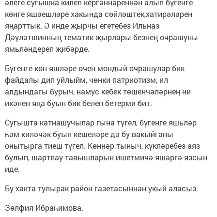
әлеге сугышка килеп кергәннәреннән алып бүгенге
көнге яшәешләре хакында сөйләштек,хатирәләрен
яңарттык. Ә инде җырчы егетебез Ильназ
Дәүләтшинның тематик җырлары безнең очрашуны
ямьләндереп җибәрде.
Бүгенге көн яшләре өчен мондый очрашулар бик
файдалы дип уйлыйм, чөнки патриотизм, ил
алдындагы бурыч, намус кебек төшенчәләрнең ни
икәнен яңа буын бик белеп бетерми бит.
Сугышта катнашучылар гына түгел, бүгенге яшьләр
һәм киләчәк буын кешеләре дә бу вакыйганы
онытырга тиеш түгел. Көннәр тыныч, күкләребез аяз
булып, шартлау тавышларын ишетмичә яшәргә язсын
иде.
Бу хакта тулырак район газетасыннан укый аласыз.
Зөлфия Ибраһимова.