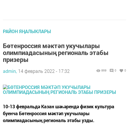
РАЙОН ЯҢАЛЫКЛАРЫ
Бөтенроссия мәктәп укучылары
олимпиадасының региональ этабы
призеры
admin,
14 февраль 2022 - 17:32
869
0
0
10-13 февральдә Казан шәһәрендә физик культура
буенча Бөтенроссия мәктәп укучылары
олимпиадасының региональ этабы узды.