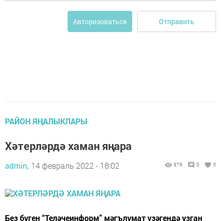
Отправить
Авторизоваться
РАЙОН ЯҢАЛЫКЛАРЫ
Хәтерләрдә хаман яңара
admin,
14 февраль 2022 - 18:02
876
0
0
Без бүген “Теләчеинформ” мәгълүмат үзәгендә узган