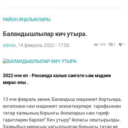
РАЙОН ЯҢАЛЫКЛАРЫ
Баландышлылар кич утыра.
admin,
14 февраль 2022 - 17:56
1029
0
1
2022 нче ел - Россиядә халык сәнгате һәм мәдәни
мирас елы .
13 нче февраль көнне, Баландыш мәдәният йортында,
китапханә һәм мәдәният хезмәткәрләре ​ тарафыннан
татар халкының борынгы йолаларын һәм гореф-
гадәтләрен барлап" Кич утыру" йоласы оештырылды. ​
Халкыбыз мирасын чагылдырган борынгы татар өе