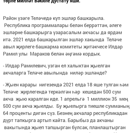
төрле милләт вәкиле дустату яши.
Район үзәге Теләчедә күп эшләр башкарыла.
Республика программалары белән беррәттән, әлеге
эшләрне башкарырга үзарасалым акчасы да ярдәм
итә. 2021 елда башкарылган эшләр хакында Теләче
авыл җирлеге башкарма комитеты җитәкчесе Илдар
Рамил улы Мараков белән әңгәмә кордык.
- Илдар Рамилевич, узган ел халыктан җыелган
акчаларга Теләче авылында ниләр эшләнде?
- Җыен карары нигезендә 2021 елда 18 яше тулган һәм
Теләче җирлегендә теркәлгән һәр кешедән 500 сум
акча җыю каралган иде. 1 апрельгә 1 миллион 35 мең
500 сум акча җыелды. Бу җыелырга тиешле сумманың
64 проценты дигән сүз. Безнең акчалар республикадан
дүрт тапкырга артып кайта. Барыбыз да акчаны
вакытында җыеп тапшырган булсак, планлаштырган