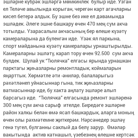
эшләрне күбрәк эшләргә мөмкинлек булыр иде. Узган
ел Теләче авылында корыган, черегән карт агачларны
кисеп бетерә алдык. Бу эшне без ике ел дәвамында
эшләдек. Әлеге эшне башкару өчен 470 мең сум акча
тотылды. Үзарасалым акчасының бер өлеше күзәтү
камераларына да бүленгән иде. Үзәк ял паркына,
спорт мәйданына күзәтү камералары урнаштырылды.
Камераларны эшләтү, карап тору өчен 92.500 сум акча
бүлдек. Шулай ук “Тюлячка” елгасы ярында урнашкан
парктагы җиһазларны ремонтладык, коймаларын
яңарттык. Хөрмәтле әти -әниләр, балаларыгыз
рәхәтләнеп уйнасыннар гына, тик җиһазларны
ватмасыннар иде, бу хакта аңлату эшләре алып
барсагыз иде. “Тюлячка” елгасында ремонт эшләренә
300 мең сум акча сарыф ителде. Биредәге эшләрне
район халкы белән өмә ясап башкардык, аларга моның
өчен олы рәхмәтемне җиткерәм. Нәрсәнедер эшләү
генә түгел, булганны саклый да белү зарур. Өмәләр
вакытында актив катнашып, үзебезнең өлешне кертсәк