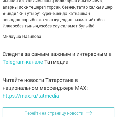
чыннан да, халкыбызның йолаларын онытмыйча,
аларны искә төшереп торсак, безнең татар халкы яшәр.
Ә инде “Кич утыру” күренешендә катнашкан
авылдашларыбызга чын күңелдән рәхмәт әйтәбез.
Илләребез тыныч,үзебез сау-саләмәт булыйк!
Миләүшә Назипова
Следите за самым важным и интересным в
Telegram-канале
Татмедиа
Читайте новости Татарстана в
национальном мессенджере MАХ:
https://max.ru/tatmedia
Перейти на страницу новости