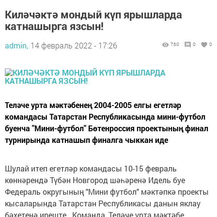
Киләчәктә мондый күп ярышларда
катнашырга язсын!
admin,
14 февраль 2022 - 17:26
760
0
0
Теләче урта мәктәбенең 2004-2005 елгы егетләр
командасы Татарстан Республикасында мини-футбол
буенча "Мини-футбол" Бөтенроссия проектының финал
турнирында катнашып финалга чыккан иде
Шулай итеп егетләр командасы 10-15 февраль
көннәрендә Түбән Новгород шәһәренә Идель буе
Федераль округының "Мини футбол" мәктәпкә проекты
кысаларында Татарстан Республикасы данын яклау
бәхетенә иреште. Команда, Теләче урта мәктәбе