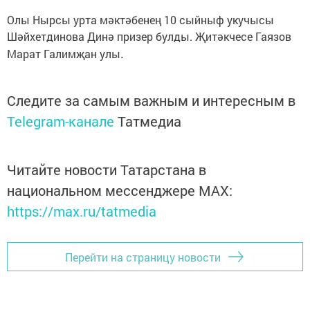
Олы Нырсы урта мәктәбенең 10 сыйныф укучысы
Шәйхетдинова Динә призер булды. Җитәкчесе Гаязов
Марат Галимҗан улы
.
Следите за самым важным и интересным в
Telegram-канале
Татмедиа
Читайте новости Татарстана в
национальном мессенджере MАХ:
https://max.ru/tatmedia
Перейти на страницу новости