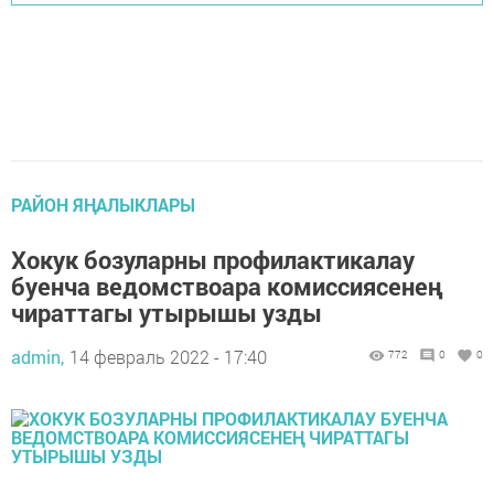
РАЙОН ЯҢАЛЫКЛАРЫ
Хокук бозуларны профилактикалау
буенча ведомствоара комиссиясенең
чираттагы утырышы узды
admin,
14 февраль 2022 - 17:40
772
0
0