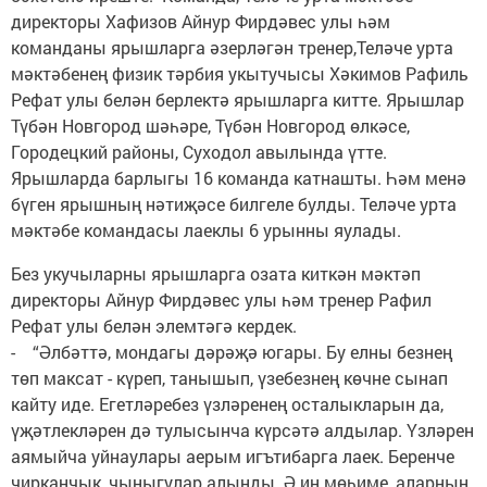
директоры Хафизов Айнур Фирдәвес улы һәм
команданы ярышларга әзерләгән тренер,Теләче урта
мәктәбенең физик тәрбия укытучысы Хәкимов Рафиль
Рефат улы белән берлектә ярышларга китте. Ярышлар
Түбән Новгород шәһәре, Түбән Новгород өлкәсе,
Городецкий районы, Суходол авылында үтте.
Ярышларда барлыгы 16 команда катнашты. Һәм менә
бүген ярышның нәтиҗәсе билгеле булды. Теләче урта
мәктәбе командасы лаеклы 6 урынны яулады.
Без укучыларны ярышларга озата киткән мәктәп
директоры Айнур Фирдәвес улы һәм тренер Рафил
Рефат улы белән элемтәгә кердек.
- “Әлбәттә, мондагы дәрәҗә югары. Бу елны безнең
төп максат - күреп, танышып, үзебезнең көчне сынап
кайту иде. Егетләребез үзләренең осталыкларын да,
үҗәтлекләрен дә тулысынча күрсәтә алдылар. Үзләрен
аямыйча уйнаулары аерым игътибарга лаек. Беренче
чирканчык, чыныгулар алынды. Ә иң мөһиме, аларның