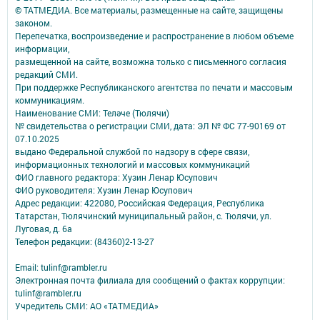
© ТАТМЕДИА. Все материалы, размещенные на сайте, защищены
законом.
Перепечатка, воспроизведение и распространение в любом объеме
информации,
размещенной на сайте, возможна только с письменного согласия
редакций СМИ.
При поддержке Республиканского агентства по печати и массовым
коммуникациям.
Наименование СМИ: Теләче (Тюлячи)
№ свидетельства о регистрации СМИ, дата: ЭЛ № ФС 77-90169 от
07.10.2025
выдано Федеральной службой по надзору в сфере связи,
информационных технологий и массовых коммуникаций
ФИО главного редактора: Хузин Ленар Юсупович
ФИО руководителя: Хузин Ленар Юсупович
Адрес редакции: 422080, Российская Федерация, Республика
Татарстан, Тюлячинский муниципальный район, с. Тюлячи, ул.
Луговая, д. 6а
Телефон редакции: (84360)2-⁠13-⁠27
Email: tulinf@rambler.ru
Электронная почта филиала для сообщений о фактах коррупции:
tulinf@rambler.ru
Учредитель СМИ: АО «ТАТМЕДИА»