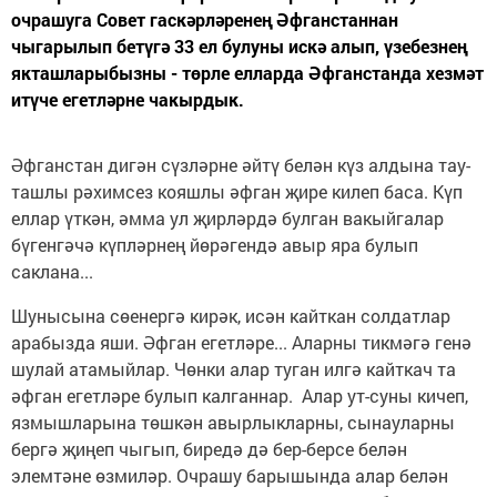
очрашуга Совет гаскәрләренең Әфганстаннан
чыгарылып бетүгә 33 ел булуны искә алып, үзебезнең
якташларыбызны - төрле елларда Әфганстанда хезмәт
итүче егетләрне чакырдык.
Әфганстан дигән сүзләрне әйтү белән күз алдына тау-
ташлы рәхимсез кояшлы әфган җире килеп баса. Күп
еллар үткән, әмма ул җирләрдә булган вакыйгалар
бүгенгәчә күпләрнең йөрәгендә авыр яра булып
саклана...
Шунысына сөенергә кирәк, исән кайткан солдатлар
арабызда яши. Әфган егетләре... Аларны тикмәгә генә
шулай атамыйлар. Чөнки алар туган илгә кайткач та
әфган егетләре булып калганнар. Алар ут-суны кичеп,
язмышларына төшкән авырлыкларны, сынауларны
бергә җиңеп чыгып, биредә дә бер-берсе белән
элемтәне өзмиләр. Очрашу барышында алар белән