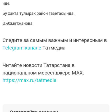
иде.
Бу хакта тулырак район газетасында.
Э.Әхмәтҗанова
Следите за самым важным и интересным в
Telegram-канале
Татмедиа
Читайте новости Татарстана в
национальном мессенджере MАХ:
https://max.ru/tatmedia