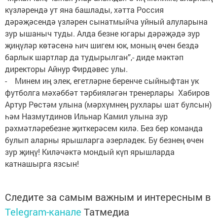
күзләрендә ут яна башлады, хәтта Россия
дәрәҗәсендә үзләрен сынатмыйча уйный алуларына
зур ышаныч туды. Алда безне югары дәрәҗәдә зур
җиңүләр көтәсенә һич шигем юк, моның өчен бездә
барлык шартлар да тудырылган”,- диде мәктәп
директоры Айнур Фирдәвес улы.
- Минем иң элек, егетләрне беренче сыйныфтан ук
футболга мәхәббәт тәрбияләгән тренерлары Хабиров
Артур Рөстәм улына (мәрхүмнең рухлары шат булсын)
һәм Назмутдинов Ильнар Камил улына зур
рәхмәтләребезне җиткерәсем килә. Без бер команда
булып аларны ярышларга әзерләдек. Бу безнең өчен
зур җиңү! Киләчәктә мондый күп ярышларда
катнашырга язсын!
Следите за самым важным и интересным в
Telegram-канале
Татмедиа