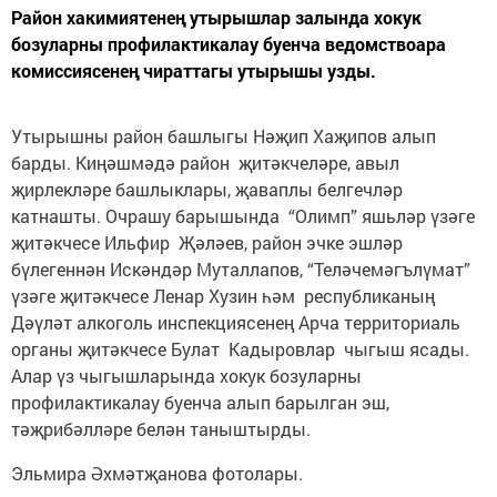
Район хакимиятенең утырышлар залында хокук
бозуларны профилактикалау буенча ведомствоара
комиссиясенең чираттагы утырышы узды.
Утырышны район башлыгы Нәҗип Хаҗипов алып
барды. Киңәшмәдә район җитәкчеләре, авыл
җирлекләре башлыклары, җаваплы белгечләр
катнашты. Очрашу барышында “Олимп” яшьләр үзәге
җитәкчесе Ильфир Җәләев, район эчке эшләр
бүлегеннән Искәндәр Муталлапов, “Теләчемәгълүмат”
үзәге җитәкчесе Ленар Хузин һәм республиканың
Дәүләт алкоголь инспекциясенең Арча территориаль
органы җитәкчесе Булат Кадыровлар чыгыш ясады.
Алар үз чыгышларында хокук бозуларны
профилактикалау буенча алып барылган эш,
тәҗрибәлләре белән таныштырды.
Эльмира Әхмәтҗанова фотолары.