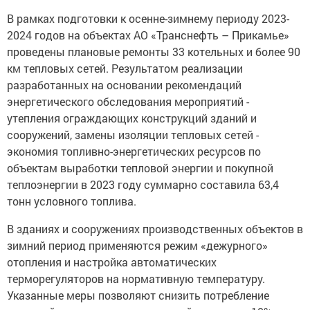
В рамках подготовки к осенне-зимнему периоду 2023-
2024 годов на объектах АО «Транснефть – Прикамье»
проведены плановые ремонты 33 котельных и более 90
км тепловых сетей. Результатом реализации
разработанных на основании рекомендаций
энергетического обследования мероприятий -
утепления ограждающих конструкций зданий и
сооружений, замены изоляции тепловых сетей -
экономия топливно-энергетических ресурсов по
объектам выработки тепловой энергии и покупной
теплоэнергии в 2023 году суммарно составила 63,4
тонн условного топлива.
В зданиях и сооружениях производственных объектов в
зимний период применяются режим «дежурного»
отопления и настройка автоматических
терморегуляторов на нормативную температуру.
Указанные меры позволяют снизить потребление