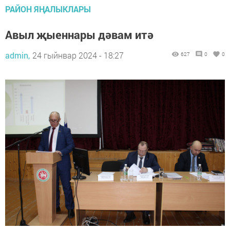
РАЙОН ЯҢАЛЫКЛАРЫ
Авыл җыеннары дәвам итә
admin,
24 гыйнвар 2024 - 18:27
627
0
0