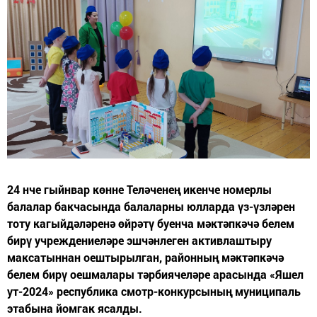
24 нче гыйнвар көнне Теләченең икенче номерлы
балалар бакчасында балаларны юлларда үз-үзләрен
тоту кагыйдәләренә өйрәтү буенча мәктәпкәчә белем
бирү учреждениеләре эшчәнлеген активлаштыру
максатыннан оештырылган, районның мәктәпкәчә
белем бирү оешмалары тәрбиячеләре арасында «Яшел
ут-2024» республика смотр-конкурсының муниципаль
этабына йомгак ясалды.