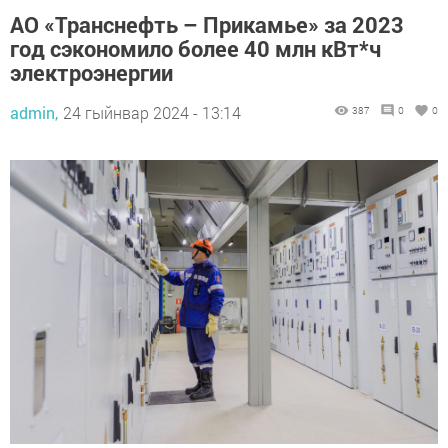
АО «Транснефть – Прикамье» за 2023
год сэкономило более 40 млн кВт*ч
электроэнергии
admin,
24 гыйнвар 2024 - 13:14
387
0
0