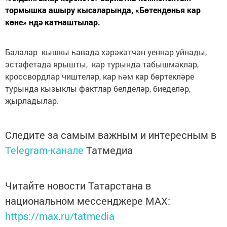
тормышка ашыру кысаларында, «Бөтендөнья кар
көне» ндә катнаштылар.
Балалар кышкы һавада хәрәкәтчән уеннар уйнады,
эстафетада ярышты, кар турында табышмаклар,
кроссвордлар чиштеләр, кар һәм кар бөртекләре
турында кызыклы фактлар белделәр, биеделәр,
җырладылар.
Следите за самым важным и интересным в
Telegram-канале
Татмедиа
Читайте новости Татарстана в
национальном мессенджере MАХ:
https://max.ru/tatmedia