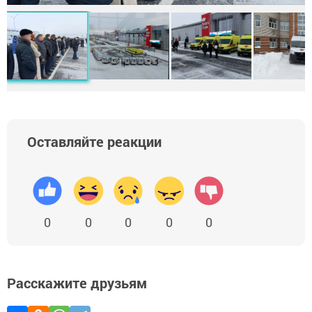
Оставляйте реакции
0
0
0
0
0
Расскажите друзьям