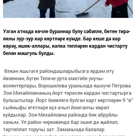
Узган атнада көчле бураннар булу сәбәпле, бөтен тирә-
якны зур-зур кар көртләре күмде. Бар кеше дә кар
көрәү, ишек-аллары, капка төпләрен кардан чистарту
белән мәшгуль булды.
Өлкән яшьтәге райондашларыбызга ярдәм итү
йөзеннән, бүген Теләче урта мәктәбе укучы-
волентерлары, Ворошилова урамында яшәүче Петрова
Зоя Михайловнаның йорт тирәсен кардан чистартырга
булыштылар. Йорт биеклеге булган карт көртләрен 9 “в”
сыйныфы егетләре күз ачып йомганчы көрәп
куйдылар. Зоя Михайловна районда бик абруйлы
ханым. Ул район чиркәвендә бар эшне дә җайлап,
тәртипләп торучы зат. Заманында балалар