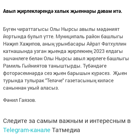
Авыл җирлекләрендә халык җыеннары дәвам итә.
Бүген чираттагысы Олы Нырсы авылы мәдәният
йортында булып үтте. Муниципаль район башлыгы
Нәҗип Хаҗипов, аның урынбасары Айрат Фатхуллин
катнашында узган җыенда җирлекнең 2023 елдагы
эшчәнлеге белән Олы Нырсы авыл җирлеге башлыгы
Рамиль Гыйниятов таныштырды. Түбәндәге
фоторәсемнәрдә сез җыен барышын күрәсез. Җыен
турында тулырак "Теләче" газетасының киләсе
саныннан укый аласыз.
Фәнил Гаязов.
Следите за самым важным и интересным в
Telegram-канале
Татмедиа