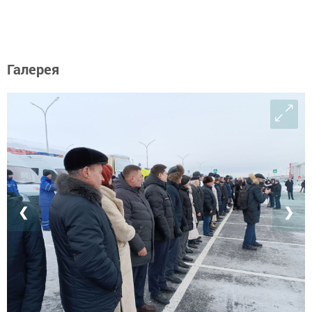
Галерея
❮
❯