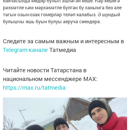
бакчасында мөдир булып эшләгән кеше. Һәр кешегә
рәхмәтле һәм мәрхәмәтле булган бу ханымга без әле
тагын озын-озак гомерләр теләп калабыз. Ә шундый
булышчы яшь буын булуы аеруча сөендерә.
Следите за самым важным и интересным в
Telegram-канале
Татмедиа
Читайте новости Татарстана в
национальном мессенджере MАХ:
https://max.ru/tatmedia