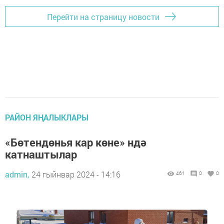
Перейти на страницу новости
РАЙОН ЯҢАЛЫКЛАРЫ
«Бөтендөнья кар көне» ндә
катнаштылар
admin,
24 гыйнвар 2024 - 14:16
461
0
0