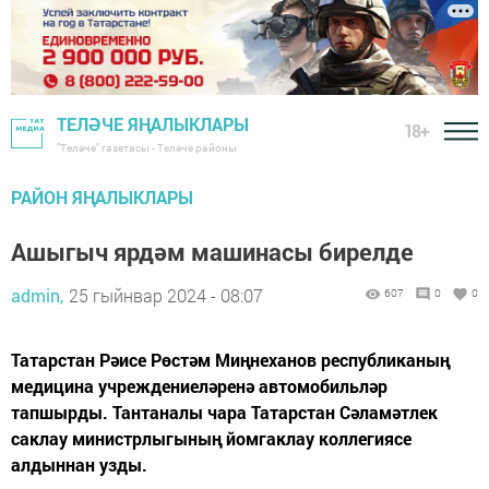
ТЕЛӘЧЕ ЯҢАЛЫКЛАРЫ
18+
"Теләче" газетасы - Теләче районы
РАЙОН ЯҢАЛЫКЛАРЫ
Ашыгыч ярдәм машинасы бирелде
admin,
25 гыйнвар 2024 - 08:07
607
0
0
Татарстан Рәисе Рөстәм Миңнеханов республиканың
медицина учреждениеләренә автомобильләр
тапшырды. Тантаналы чара Татарстан Сәламәтлек
саклау министрлыгының йомгаклау коллегиясе
алдыннан узды.