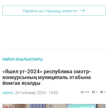
Перейти на страницу новости
РАЙОН ЯҢАЛЫКЛАРЫ
«Яшел ут-2024» республика смотр-
конкурсының муниципаль этабына
йомгак ясалды
admin,
24 гыйнвар 2024 - 14:03
508
0
0