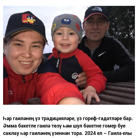
Һәр гаиләнең үз традицияләре, үз гореф-гадәтләре бар.
Әмма бәхетле гаилә төзү һәм шул бәхетне гомер буе
саклау һәр гаиләнең үзеннән тора. 2024 ел – Гаилә елы