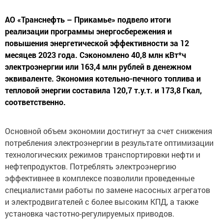
АО «Транснефть – Прикамье» подвело итоги
реализации программы энергосбережения и
повышения энергетической эффективности за 12
месяцев 2023 года. Сэкономлено 40,8 млн кВт*ч
электроэнергии или 163,4 млн рублей в денежном
эквиваленте. Экономия котельно-печного топлива и
тепловой энергии составила 120,7 т.у.т. и 173,8 Гкал,
соответственно.
Основной объем экономии достигнут за счет снижения
потребления электроэнергии в результате оптимизации
технологических режимов транспортировки нефти и
нефтепродуктов. Потреблять электроэнергию
эффективнее в комплексе позволили проведенные
специалистами работы по замене насосных агрегатов
и электродвигателей с более высоким КПД, а также
установка частотно-регулируемых приводов.