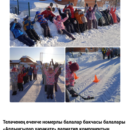
Теләченең өченче номерлы балалар бакчасы балалары
«Алдынгылар хәрәкәте» вариатив компонентын