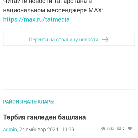
Читайте новости Татарстана в
национальном мессенджере MАХ:
https://max.ru/tatmedia
Перейти на страницу новости
РАЙОН ЯҢАЛЫКЛАРЫ
Тәрбия гаиләдән башлана
admin,
24 гыйнвар 2024 - 11:39
1153
0
1