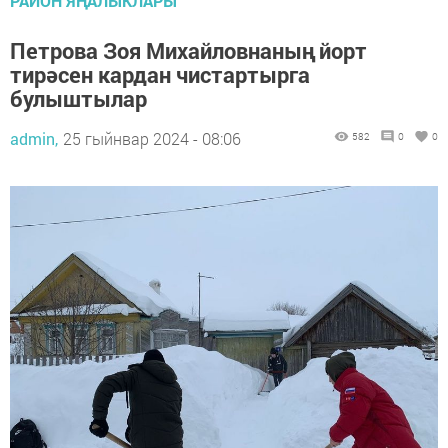
РАЙОН ЯҢАЛЫКЛАРЫ
Петрова Зоя Михайловнаның йорт
тирәсен кардан чистартырга
булыштылар
admin,
25 гыйнвар 2024 - 08:06
582
0
0