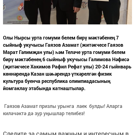
Олы Нырсы урта гомуми белем бирү мәктәбенең 7
сыйныф укучысы Гаязов Азамат (житәкчесе Гаязов
Марат Гәлимҗан улы) һәм Теләче урта гомуми белем
бирү мәктәбенең 6 сыйныф укучысы Галимова Нәфисә
(җитәкчесе Хакимов Рафил Рефат улы) 20-24 гыйнварь
көннәрендә Казан шәһәрендэ үткәрелгән физик
культура буенча республика олимпиадасының
йомгаклау этабында катнаштылар.
Гаязов Азамат призлы урынга лаек булды! Аларга
киләчәктә дә зур уңышлар телибез!
Следите за самым важным и интересным в