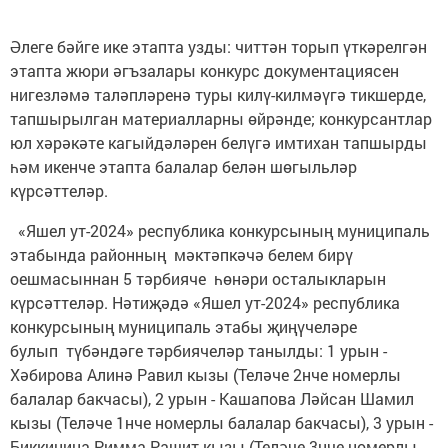
Әлеге бәйге ике этапта узды: читтән торып үткәрелгән
этапта жюри әгъзалары конкурс документациясен
нигезләмә таләпләренә туры килү-килмәүгә тикшерде,
тапшырылган материалларны өйрәнде; конкурсантлар
юл хәрәкәте кагыйдәләрен белүгә имтихан тапшырды
һәм икенче этапта балалар белән шөгыльләр
күрсәттеләр.
«Яшел ут-2024» республика конкурсының муниципаль
этабында районның мәктәпкәчә белем бирү
оешмасыннан 5 тәрбияче һөнәри осталыкларын
күрсәттеләр. Нәтиҗәдә «Яшел ут-2024» республика
конкурсының муниципаль этабы җиңүчеләре
булып түбәндәге тәрбиячеләр танылды: 1 урын -
Хәбирова Алинә Равил кызы (Теләче 2нче номерлы
балалар бакчасы), 2 урын - Кашапова Ләйсан Шамил
кызы (Теләче 1нче номерлы балалар бакчасы), 3 урын -
Биккинина Римма Рашит кызы (Теләче 3нче номерлы