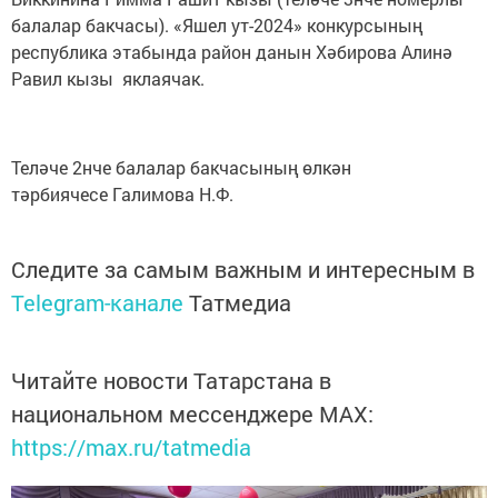
балалар бакчасы). «Яшел ут-2024» конкурсының
республика этабында район данын Хәбирова Алинә
Равил кызы яклаячак.
Теләче 2нче балалар бакчасының өлкән
тәрбиячесе Галимова Н.Ф.
Следите за самым важным и интересным в
Telegram-канале
Татмедиа
Читайте новости Татарстана в
национальном мессенджере MАХ:
https://max.ru/tatmedia