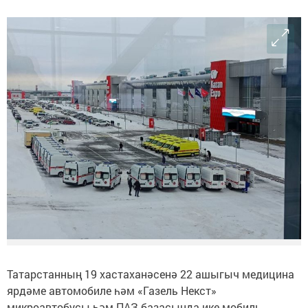
Татарстанның 19 хастаханәсенә 22 ашыгыч медицина
ярдәме автомобиле һәм «Газель Некст»
микроавтобусы һәм ПАЗ базасында ике мобиль