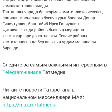
комплекс тапшырылды.
Тантаналы чарада башкарма комитет җитәкчесенең
социаль мәсьәләләр буенча урынбасары Динар
Гиниятуллин, баш табиб Ирек Галиуллин
җитәкчелегендә районыбызның медицина
хезмәткәрләре дә катнашты. Теләче районы
хастаханәсенә дә бер ашыгыч ярдәм машинасы
бирелде.
Следите за самым важным и интересным в
Telegram-канале
Татмедиа
Читайте новости Татарстана в
национальном мессенджере MАХ:
https://max.ru/tatmedia