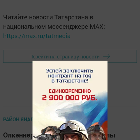
Читайте новости Татарстана в
национальном мессенджере MАХ:
https://max.ru/tatmedia
Перейти на страницу новости
РАЙОН ЯҢАЛЫКЛАРЫ
Өлкәннәр декадасы уңаеннан Олы