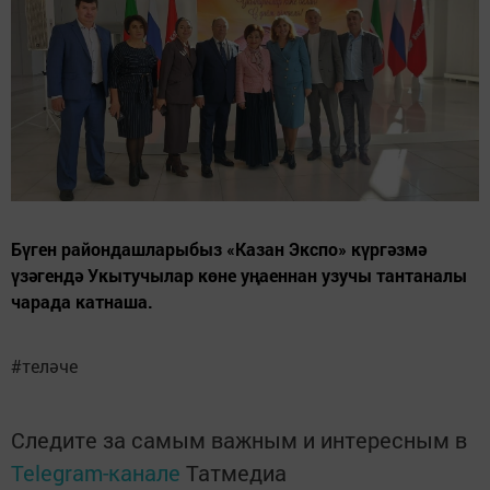
Бүген райондашларыбыз «Казан Экспо» күргәзмә
үзәгендә Укытучылар көне уңаеннан узучы тантаналы
чарада катнаша.
#теләче
Следите за самым важным и интересным в
Telegram-канале
Татмедиа