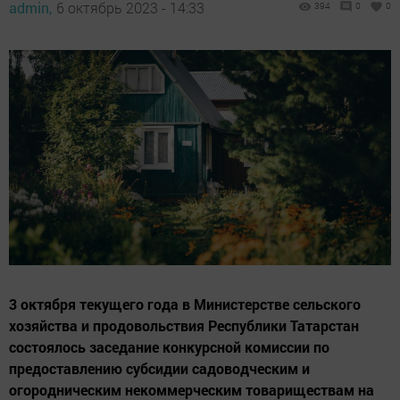
admin,
6 октябрь 2023 - 14:33
394
0
0
3 октября текущего года в Министерстве сельского
хозяйства и продовольствия Республики Татарстан
состоялось заседание конкурсной комиссии по
предоставлению субсидии садоводческим и
огородническим некоммерческим товариществам на