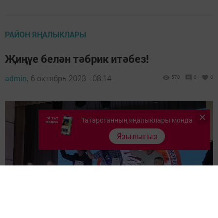
РАЙОН ЯҢАЛЫКЛАРЫ
Җиңүе белән тәбрик итәбез!
admin,
6 октябрь 2023 - 08:14
570
0
0
Татарстанның яңалыклары монда
Язылыгыз