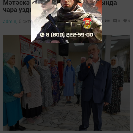
Мәтәскә авылы мәдәният йортында
чара узды
admin,
6 октябрь 2023 - 14:41
596
0
0