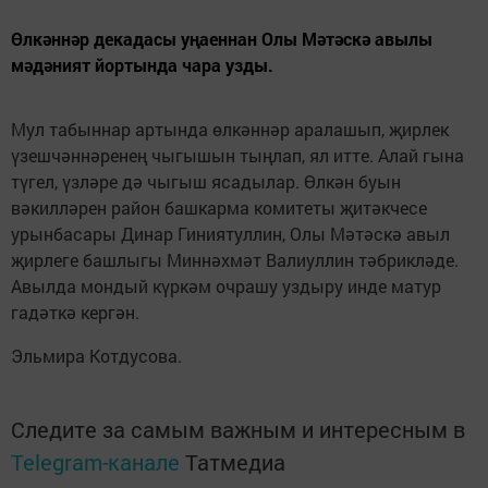
Өлкәннәр декадасы уңаеннан Олы Мәтәскә авылы
мәдәният йортында чара узды.
Мул табыннар артында өлкәннәр аралашып, җирлек
үзешчәннәренең чыгышын тыңлап, ял итте. Алай гына
түгел, үзләре дә чыгыш ясадылар. Өлкән буын
вәкилләрен район башкарма комитеты җитәкчесе
урынбасары Динар Гиниятуллин, Олы Мәтәскә авыл
җирлеге башлыгы Миннәхмәт Валиуллин тәбрикләде.
Авылда мондый күркәм очрашу уздыру инде матур
гадәткә кергән.
Эльмира Котдусова.
Следите за самым важным и интересным в
Telegram-канале
Татмедиа