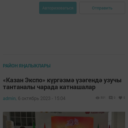
Отправить
Авторизоваться
РАЙОН ЯҢАЛЫКЛАРЫ
«Казан Экспо» күргәзмә үзәгендә узучы
тантаналы чарада катнашалар
admin,
6 октябрь 2023 - 15:04
501
0
0