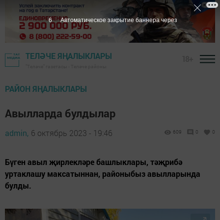
5
Автоматическое закрытие баннера через
ТЕЛӘЧЕ ЯҢАЛЫКЛАРЫ
18+
"Теләче" газетасы - Теләче районы
РАЙОН ЯҢАЛЫКЛАРЫ
Авылларда булдылар
admin,
6 октябрь 2023 - 19:46
609
0
0
Бүген авыл җирлекләре башлыклары, тәҗрибә
уртаклашу максатыннан, районыбыз авылларында
булды.