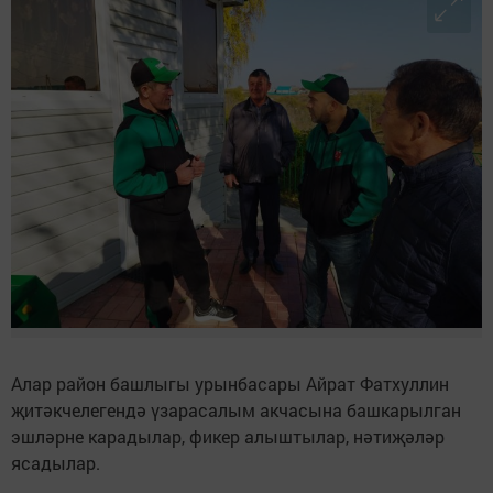
Алар район башлыгы урынбасары Айрат Фатхуллин
җитәкчелегендә үзарасалым акчасына башкарылган
эшләрне карадылар, фикер алыштылар, нәтиҗәләр
ясадылар.