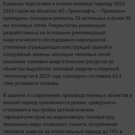
В рамках подготовки к осенне-зимнему периоду 2023-
2024 годов на объектах АО «Транснефть – Прикамье»
проведены плановые ремонты 33 котельных и более 90
км тепловых сетей. Результатом реализации
разработанных на основании рекомендаций
энергетического обследования мероприятий -
утепления ограждающих конструкций зданий и
сооружений, замены изоляции тепловых сетей -
экономия топливно-энергетических ресурсов по
объектам выработки тепловой энергии и покупной
теплоэнергии в 2023 году суммарно составила 63,4
тонн условного топлива.
В зданиях и сооружениях производственных объектов в
зимний период применяются режим «дежурного»
отопления и настройка автоматических
терморегуляторов на нормативную температуру.
Указанные меры позволяют снизить потребление
тепловой энергии за отопительный период до 10% в