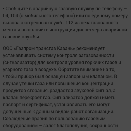
• Сообщите в аварийную газовую службу по телефону –
04, 104 (с мобильного телефона) или по единому номеру
вызова экстренных служб - 112 из незагазованного
места и выполняйте инструкции диспетчера аварийной
газовой службы.
ООО «Газпром трансгаз Казань» рекомендует
устанавливать систему контроля загазованности
(сигнализатор) для контроля уровня горючих газов и
угарного газа в воздухе. Обратите внимание на то,
чтобы прибор был оснащен запорным клапаном. В
случае утечки газа или повышения концентрации
продуктов сгорания, раздастся звуковой сигнал, а
клапан перекроет газ. Сигнализатор должен иметь
паспорт и сертификат, устанавливать его могут
допущенные к данным видам работ организации.
Соблюдение правил по пользованию газовым
оборудованием – залог благополучия, сохранности