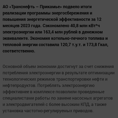
АО «Транснефть – Прикамье» подвело итоги
реализации программы энергосбережения и
повышения энергетической эффективности за 12
месяцев 2023 года. Сэкономлено 40,8 млн кВт*ч
электроэнергии или 163,4 млн рублей в денежном
эквиваленте. Экономия котельно-печного топлива и
тепловой энергии составила 120,7 т.у.т. и 173,8 Гкал,
соответственно.
Основной объем экономии достигнут за счет снижения
потребления электроэнергии в результате оптимизации
технологических режимов транспортировки нефти и
нефтепродуктов. Потреблять электроэнергию
эффективнее в комплексе позволили проведенные
специалистами работы по замене насосных агрегатов
и электродвигателей с более высоким КПД, а также
установка частотно-регулируемых приводов.