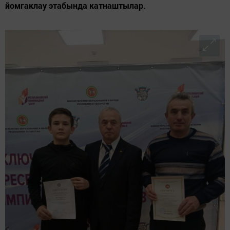
йомгаклау этабында катнаштылар.