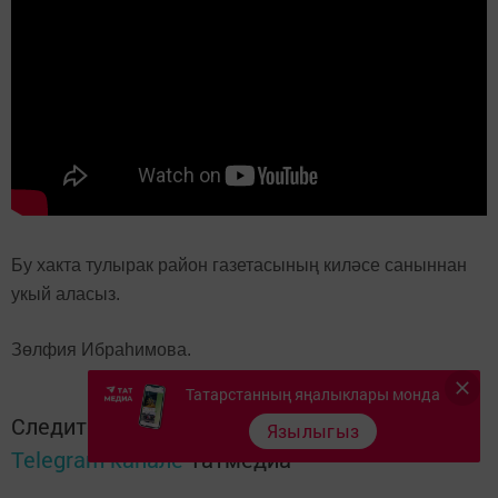
Бу хакта тулырак район газетасының киләсе саныннан
укый аласыз.
Зөлфия Ибраһимова.
Татарстанның яңалыклары монда
Следите за самым важным и интересным в
Язылыгыз
Telegram-канале
Татмедиа