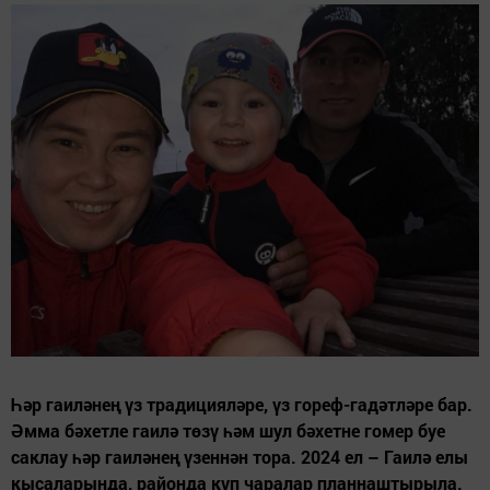
Һәр гаиләнең үз традицияләре, үз гореф-гадәтләре бар.
Әмма бәхетле гаилә төзү һәм шул бәхетне гомер буе
саклау һәр гаиләнең үзеннән тора. 2024 ел – Гаилә елы
кысаларында, районда күп чаралар планнаштырыла.