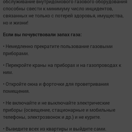
обслуживание внутридомового газового оборудования
способны свести к минимуму число инцидентов,
связанных не только с потерей здоровья, имущества,
но и жизни!
Если вы почувствовали запах газа:
• Немедленно прекратите пользование газовыми
приборами.
• Перекройте краны на приборах и на газопроводах к
ним.
• Откройте окна и форточки для проветривания
помещения.
• Не включайте и не выключайте электрические
приборы (освещение, стационарные и мобильные
телефоны, электрозвонок и др.) и не курите.
• Выведите всех из квартиры и выйдите сами.