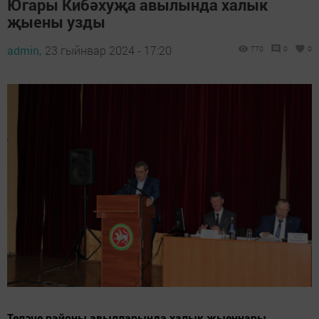
Югары Кибәхуҗа авылында халык
җыены узды
admin,
23 гыйнвар 2024 - 17:20
770
0
0
Теләче районы авылларында халык җыеннары