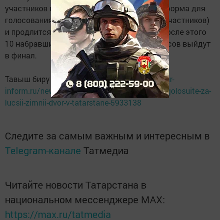
участников конкурса «А у нас во дворе...» (форма для
голосования в конце описания работ всех участников)
и продлится до 26 января включительно. После этого
10 набравших наибольшее количество голосов выйдут
в финал.
Тавыш бирү өчен сылтама:
https://www.tatar-
inform.ru/news/drakony-zaicy-i-sneznye-tanki-golosuite-za-
lucsii-zimnii-dvor-v-tatarstane-5933138
Следите за самым важным и интересным в
Telegram-канале
Татмедиа
Читайте новости Татарстана в
национальном мессенджере MАХ:
https://max.ru/tatmedia