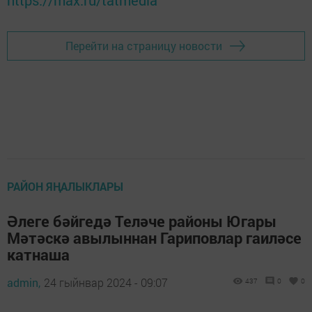
Перейти на страницу новости
РАЙОН ЯҢАЛЫКЛАРЫ
Әлеге бәйгедә Теләче районы Югары
Мәтәскә авылыннан Гариповлар гаиләсе
катнаша
admin,
24 гыйнвар 2024 - 09:07
437
0
0