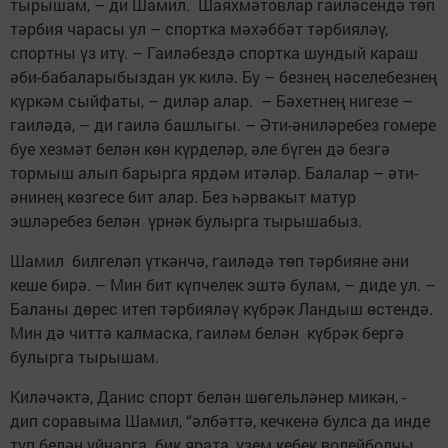
тырышам, – ди Шамил. Шаяхмәтовлар гаиләсендә төп
тәрбия чарасы ул – спортка мәхәббәт тәрбияләү,
спортны үз итү. – Гаиләбездә спортка шундый караш
әби-бабаларыбыздан ук килә. Бу – безнең нәселебезнең
күркәм сыйфаты, – диләр алар. – Бәхетнең нигезе –
гаиләдә, – ди гаилә башлыгы. – Әти-әниләребез гомере
буе хезмәт белән көн күрделәр, әле бүген дә безгә
тормыш алып барырга ярдәм итәләр. Балалар – әти-
әнинең көзгесе бит алар. Без һәрвакыт матур
эшләребез белән үрнәк булырга тырышабыз.
Шамил билгеләп үткәнчә, гаиләдә төп тәрбияне әни
кеше бирә. – Мин бит күпчелек эштә булам, – диде ул. –
Баланы дөрес итеп тәрбияләү күбрәк Ландыш өстендә.
Мин дә читтә калмаска, гаиләм белән күбрәк бергә
булырга тырышам.
Киләчәктә, Данис спорт белән шөгельләнер микән, -
дип соравыма Шамил, “әлбәттә, кечкенә булса да инде
туп белән уйнарга бик ярата, үзем кебек волейболчы