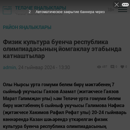
ТЕЛӘЧЕ ЯҢАЛЫКЛАРЫ
18+
1
Автоматическое закрытие баннера через
"Теләче" газетасы - Теләче районы
РАЙОН ЯҢАЛЫКЛАРЫ
Физик культура буенча республика
олимпиадасының йомгаклау этабында
катнаштылар
admin,
24 гыйнвар 2024 - 13:30
457
0
0
Олы Нырсы урта гомуми белем бирү мәктәбенең 7
сыйныф укучысы Гаязов Азамат (житәкчесе Гаязов
Марат Гәлимҗан улы) һәм Теләче урта гомуми белем
бирү мәктәбенең 6 сыйныф укучысы Галимова Нәфисә
(җитәкчесе Хакимов Рафил Рефат улы) 20-24 гыйнварь
көннәрендә Казан шәһәрендэ үткәрелгән физик
культура буенча республика олимпиадасының