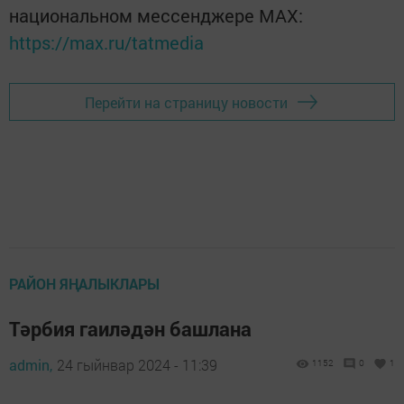
национальном мессенджере MАХ:
https://max.ru/tatmedia
Перейти на страницу новости
РАЙОН ЯҢАЛЫКЛАРЫ
Тәрбия гаиләдән башлана
admin,
24 гыйнвар 2024 - 11:39
1152
0
1