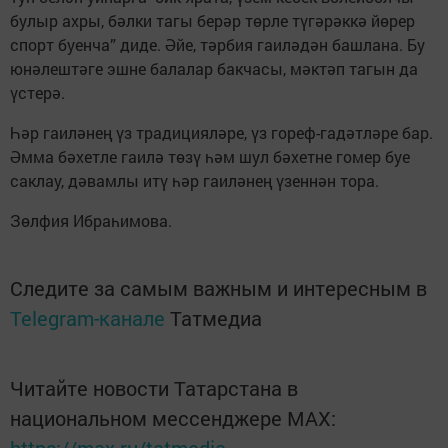
булыр ахры, бәлки тагы берәр төрле түгәрәккә йөрер
спорт буенча” диде. Әйе, тәрбия гаиләдән башлана. Бу
юнәлештәге эшне балалар бакчасы, мәктәп тагын да
үстерә.
Һәр гаиләнең үз традицияләре, үз гореф-гадәтләре бар.
Әмма бәхетле гаилә төзү һәм шул бәхетне гомер буе
саклау, дәвамлы итү һәр гаиләнең үзеннән тора.
Зөлфия Ибраһимова.
Следите за самым важным и интересным в
Telegram-канале
Татмедиа
Читайте новости Татарстана в
национальном мессенджере MАХ:
https://max.ru/tatmedia