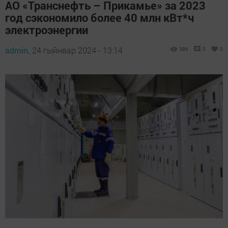
АО «Транснефть – Прикамье» за 2023
год сэкономило более 40 млн кВт*ч
электроэнергии
admin,
24 гыйнвар 2024 - 13:14
386
0
0