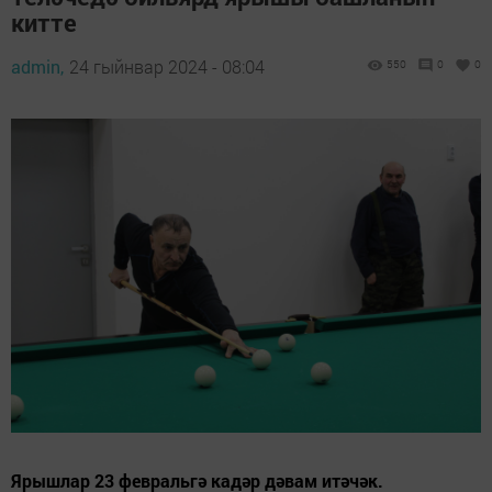
китте
admin,
24 гыйнвар 2024 - 08:04
550
0
0
Ярышлар 23 февральгә кадәр дәвам итәчәк.