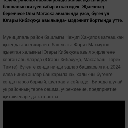
башланып китүен хәбәр иткән идек. Җыенның
беренчесе Олы Мәтәскә авылында узса, бүген ул
Югары Кибәхуҗа авылында- мәдәният йортында үтте.
Муни
ципаль район башлыгы Нә
җип Хаҗипов катнашкан
җыенда а
выл җирлеге башлыгы
Фәрит Мәхмүтов
җыелган халыкны
Югары
Кибәхуҗа авыл җирлегенә
кергән авылларда (Югары Кибәхуҗа, Максабаш, Төрек-
Тәмте)
бүгенге көндә нинди эшләр башкарылган, 2024
елда нинди эшләр башкарылачак, халыкны бүгенге
көндә нәрсә борчый, шул хакта сөйләде.
Биредә шулай
ук районның төрле оешма, учреждение, предприятие
җитәкчеләре дә катнашты.