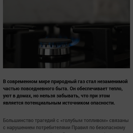
В современном мире природный газ стал незаменимой
частью повседневного быта. Он обеспечивает тепло,
уют в домах, но нельзя забывать, что при этом
является потенциальным источником опасности.
Большинство трагедий с «голубым топливом» связаны
с нарушением потребителями Правил по безопасному