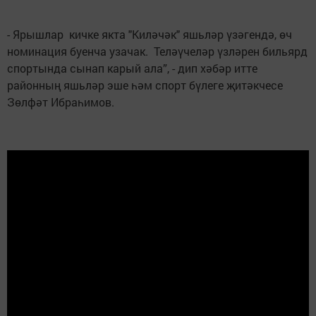
- Ярышлар кичке якта "Киләчәк" яшьләр үзәгендә, өч
номинация буенча узачак. Теләүчеләр үзләрен бильярд
спортында сынап карый ала”, - дип хәбәр итте
районның яшьләр эше һәм спорт бүлеге җитәкчесе
Зөлфәт Ибраһимов.