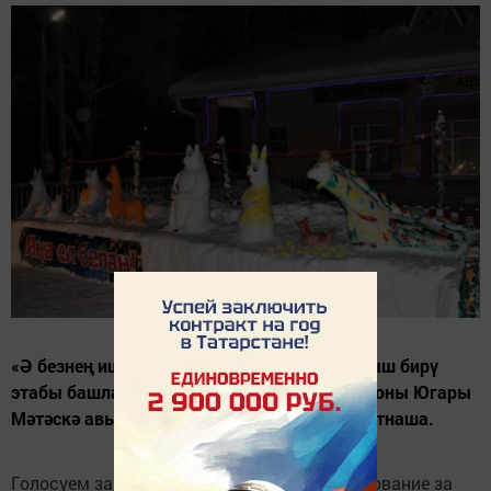
«Ә безнең ишегалдында...» бәйгесенең тавыш бирү
этабы башланды! Әлеге бәйгедә Теләче районы Югары
Мәтәскә авылыннан Гариповлар гаиләсе катнаша.
Голосуем за наш район!!! Стартовала голосование за