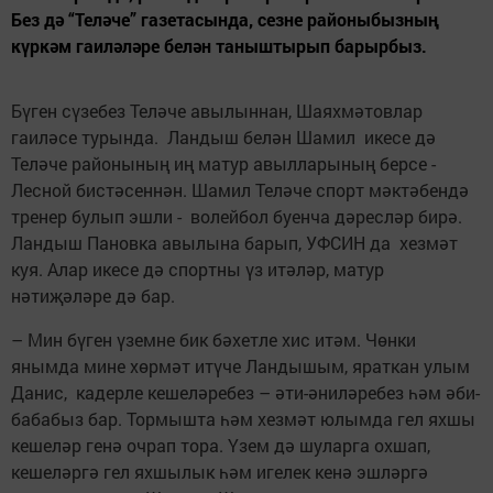
Без дә “Теләче” газетасында, сезне районыбызның
күркәм гаиләләре белән таныштырып барырбыз.
Бүген сүзебез Теләче авылыннан, Шаяхмәтовлар
гаиләсе турында. Ландыш белән Шамил икесе дә
Теләче районының иң матур авылларының берсе -
Лесной бистәсеннән. Шамил Теләче спорт мәктәбендә
тренер булып эшли - волейбол буенча дәресләр бирә.
Ландыш Пановка авылына барып, УФСИН да хезмәт
куя. Алар икесе дә спортны үз итәләр, матур
нәтиҗәләре дә бар.
– Мин бүген үземне бик бәхетле хис итәм. Чөнки
янымда мине хөрмәт итүче Ландышым, яраткан улым
Данис, кадерле кешеләребез – әти-әниләребез һәм әби-
бабабыз бар. Тормышта һәм хезмәт юлымда гел яхшы
кешеләр генә очрап тора. Үзем дә шуларга охшап,
кешеләргә гел яхшылык һәм игелек кенә эшләргә