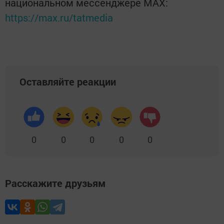
национальном мессенджере MАХ:
https://max.ru/tatmedia
Оставляйте реакции
0
0
0
0
0
Расскажите друзьям