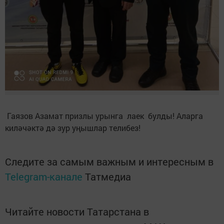
Гаязов Азамат призлы урынга лаек булды! Аларга
киләчәктә дә зур уңышлар телибез!
Следите за самым важным и интересным в
Telegram-канале
Татмедиа
Читайте новости Татарстана в