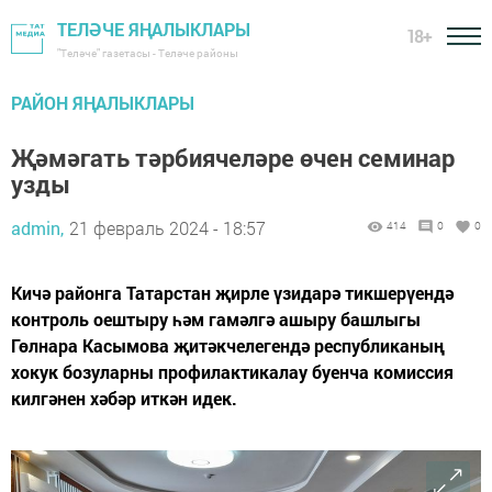
ТЕЛӘЧЕ ЯҢАЛЫКЛАРЫ
18+
"Теләче" газетасы - Теләче районы
РАЙОН ЯҢАЛЫКЛАРЫ
Җәмәгать тәрбиячеләре өчен семинар
узды
admin,
21 февраль 2024 - 18:57
414
0
0
Кичә районга Татарстан җирле үзидарә тикшерүендә
контроль оештыру һәм гамәлгә ашыру башлыгы
Гөлнара Касымова җитәкчелегендә республиканың
хокук бозуларны профилактикалау буенча комиссия
килгәнен хәбәр иткән идек.