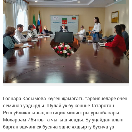
Гөлнара Касымова бүген җәмәгать тәрбиячеләре өчен
семинар уздырды. Шулай ук бу көннне Татарстан
Республикасының юстиция министры урынбасары
Мөхәррәм Ибятов та чыгыш ясады. Бу уңайдан алып
барган эшчәнлек буенча эшне яхшырту буенча үз