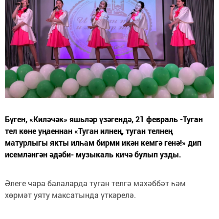
Бүген, «Киләчәк» яшьләр үзәгендә, 21 февраль -Туган
тел көне уңаеннан «Туган илнең, туган телнең
матурлыгы якты илһам бирми икән кемгә генә!» дип
исемләнгән әдәби- музыкаль кичә булып узды.
Әлеге чара балаларда туган телгә мәхәббәт һәм
хөрмәт уяту максатында үткәрелә.