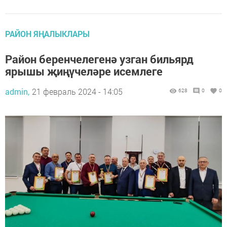
РАЙОН ЯҢАЛЫКЛАРЫ
Район беренчелегенә узган бильярд
ярышы җиңүчеләре исемлеге
admin,
21 февраль 2024 - 14:05
628
0
0