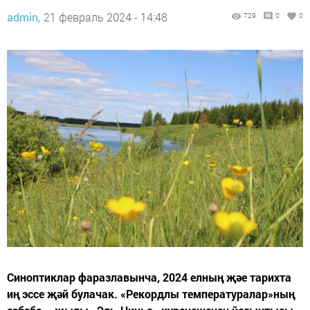
admin,
21 февраль 2024 - 14:48
729
0
0
Синоптиклар фаразлавынча, 2024 елның җәе тарихта
иң эссе җәй булачак. «Рекордлы температуралар»ның