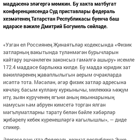
маддәсенә эләгергә мөмкин. Бу хакта матбугат
конференциясендә Суд приставлары федераль
хезмәтенең Татарстан Республикасы буенча баш
идарәсе вәкиле Дмитрий Богумель сөйләде.
«Узган ел Россиянең Җинаятьләр кодексында «Физик
затларның вакытында түләнмәгән бурычларын
кайтару эшчәнлеген законсыз гамәлгә ашыру» исемле
172.4 маддәсе барлыкка килде. Бу маддә юридик зат
вәкилләренең җаваплылыгын аерым очракларда
исәптә тота. Мәсәлән, әгәр физик затлар адресына
көчләү, басым куллану куркынычы, милекккә һөҗүм
итү, зыян күрүченең ягъни аның якыннарының
намусын һәм абруен кимсетә торган ялган
мәгълүматларны тарату белән бәйле хәбәрләр
җибәрелү кебек күренешләргә кагылышлы», — диде
спикер.
Әлегесе вакытта Федераль хезмәт республика Эчке