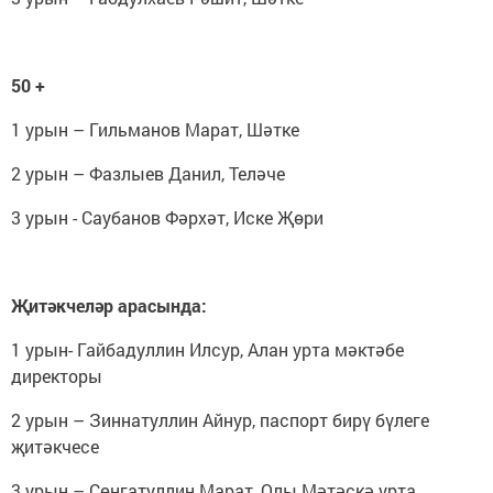
50 +
1 урын – Гильманов Марат, Шәтке
2 урын – Фазлыев Данил, Теләче
3 урын - Саубанов Фәрхәт, Иске Җөри
Җитәкчеләр арасында:
1 урын- Гайбадуллин Илсур, Алан урта мәктәбе
директоры
2 урын – Зиннатуллин Айнур, паспорт бирү бүлеге
җитәкчесе
3 урын – Сөнгатуллин Марат, Олы Мәтәскә урта