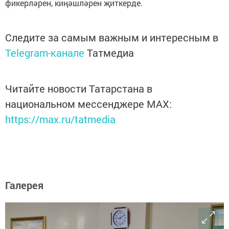
фикерләрен, киңәшләрен җиткерде.
Следите за самым важным и интересным в
Telegram-канале
Татмедиа
Читайте новости Татарстана в
национальном мессенджере MАХ:
https://max.ru/tatmedia
Галерея