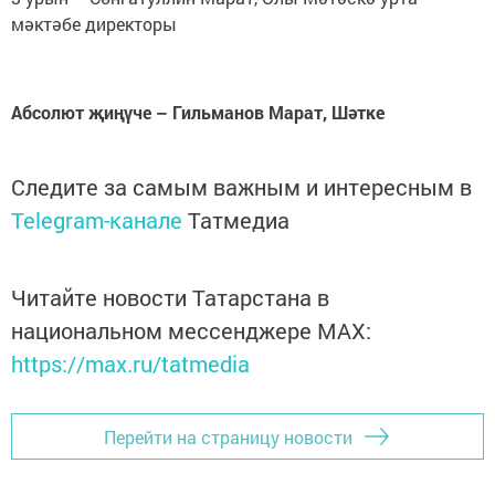
мәктәбе директоры
Абсолют җиңүче – Гильманов Марат, Шәтке
Следите за самым важным и интересным в
Telegram-канале
Татмедиа
Читайте новости Татарстана в
национальном мессенджере MАХ:
https://max.ru/tatmedia
Перейти на страницу новости