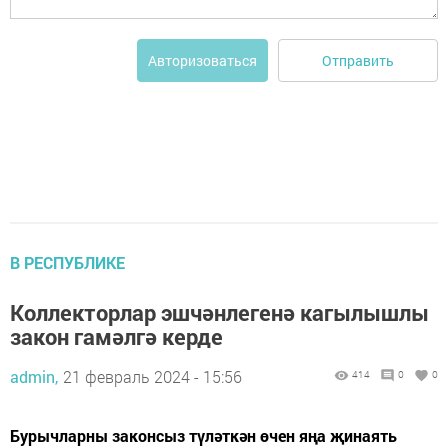
Отправить
Авторизоваться
В РЕСПУБЛИКЕ
Коллекторлар эшчәнлегенә кагылышлы
закон гамәлгә керде
admin,
21 февраль 2024 - 15:56
414
0
0
Бурычларны законсыз түләткән өчен яңа җинаять