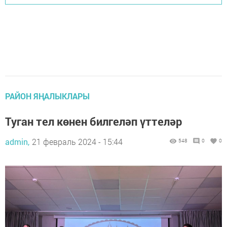
РАЙОН ЯҢАЛЫКЛАРЫ
Туган тел көнен билгеләп үттеләр
admin,
21 февраль 2024 - 15:44
548
0
0