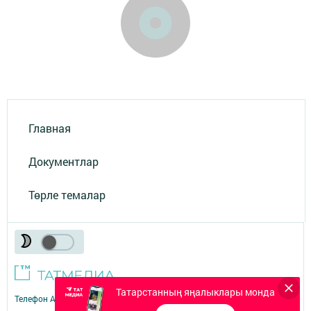
Главная
Документлар
Төрле темалар
Татарстанның яңалыклары монда
Телефон АО «ТАТМЕДИА»:
(843) 222 09 84