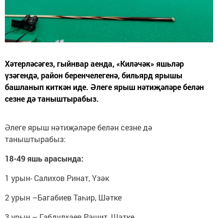
Хәтерләсәгез, гыйнвар аенда, «Киләчәк» яшьләр
үзәгендә, район беренчелегенә, бильярд ярышы
башланып киткән иде. Әлеге ярыш нәтиҗәләре белән
сезне дә таныштырабыз.
Әлеге ярыш нәтиҗәләре белән сезне дә
таныштырабыз:
18-49 яшь арасында:
1 урын- Салихов Ринат, Үзәк
2 урын –Багабиев Таһир, Шәтке
3 урын – Габдулхаев Рәшит, Шәтке