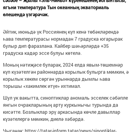
сәбәбе – җылы «Эль-Ниньо» күренешенең йогынтысы,
ягъни температура Тын океанның экваториаль
өлешендә үзгәрәчәк.
Әйтик, июньдә үк Россиянең күп кенә төбәкләрендә
һава температурасы нормадан 7 градуска югарырак
булыр дип фаразлана. Кайбер шәһәрләрдә +35
градуска кадәр эссе булуы көтелә.
Моның нәтиҗәсе буларак, 2024 елда явым-төшемнәр
күп күзәтелгән районнарда корылык булырга мөмкин, ә
корылык хөкем сөргән урыннарда дымлы һава
торышы «хакимлек итүе» ихтимал.
Шул ук вакытта, синоптиклар аномаль эсселек сәбәпле
янгын очракларының арту куркынычы турында да
кисәтте. Бозлыклар эрү аркасында көчле давыллар
күзәтелергә мөмкин, диелә хәбәрдә.
Чыганак: https://tatar-inform.tatar/news/sinoptiklar-