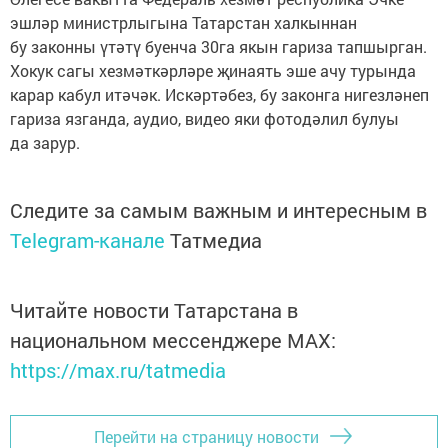
эшләр министрлыгына Татарстан халкыннан
бу законны үтәтү буенча 30га якын гариза тапшырган.
Хокук сагы хезмәткәрләре җинаять эше ачу турында
карар кабул итәчәк. Искәртәбез, бу законга нигезләнеп
гариза язганда, аудио, видео яки фотодәлил булуы
да зарур.
Следите за самым важным и интересным в
Telegram-канале
Татмедиа
Читайте новости Татарстана в
национальном мессенджере MАХ:
https://max.ru/tatmedia
Перейти на страницу новости