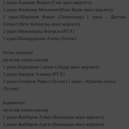
1 урын-Халиков Фәнил (Үзәк авыл җирлеге)
2 урын-Фаляхиев Мөхәммәт(Иске Җөри авыл җирлеге)
3 урын-Шәрипов Фәнис (Татавтодор) 1 урын - Даутова
Гөлшат (Кече Кибәхуҗа авыл җирлеге)
2 урын-Миннебаева Фәнзилә (РҮХ)
3 урын-Шәмәрдәнова Алена (Теләче)
Өстәл теннисы
ир-атлар хатын-кызлар
1 урын-Кадыйров Сәүбән (Айдар авыл җирлеге)
2 урын-Закиров Альмир (РҮХ)
3 урын-Гатиятов Рамил (Теләче) 1 урын - Нуриева Алисә
(Теләче)
Бадминтон
ир-атлар хатын-кызлар
1 урын-Җаббаров Алмаз (Баландыш авыл җирлеге)
2 урын-Җаббаров Адель (Баландыш авыл җирлеге)