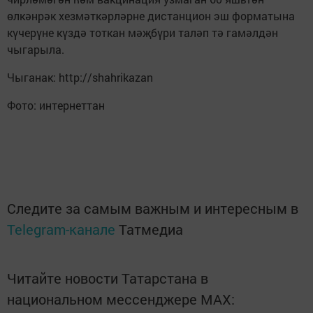
өлкәнрәк хезмәткәрләрне дистанцион эш форматына
күчерүне күздә тоткан мәҗбүри таләп тә гамәлдән
чыгарыла.
Чыганак: http://shahrikazan
Фото: интернеттан
Следите за самым важным и интересным в
Telegram-канале
Татмедиа
Читайте новости Татарстана в
национальном мессенджере MАХ: