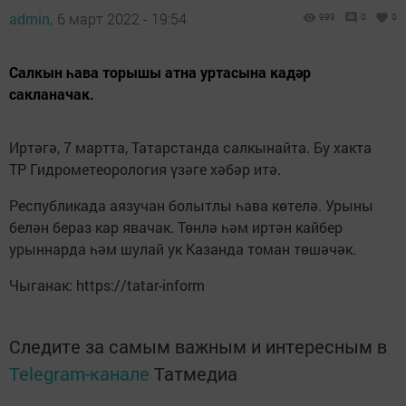
admin,
6 март 2022 - 19:54
999
0
0
Салкын һава торышы атна уртасына кадәр
сакланачак.
Иртәгә, 7 мартта, Татарстанда салкынайта. Бу хакта
ТР Гидрометеорология үзәге хәбәр итә.
Республикада аязучан болытлы һава көтелә. Урыны
белән бераз кар явачак. Төнлә һәм иртән кайбер
урыннарда һәм шулай ук Казанда томан төшәчәк.
Чыганак: https://tatar-inform
Следите за самым важным и интересным в
Telegram-канале
Татмедиа