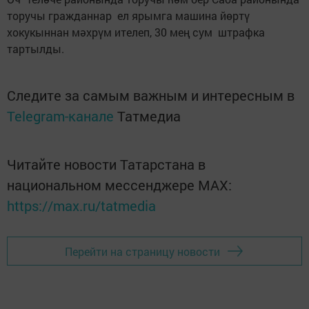
торучы гражданнар ел ярымга машина йөртү
хокукыннан мәхрүм ителеп, 30 мең сум штрафка
тартылды.
Следите за самым важным и интересным в
Telegram-канале
Татмедиа
Читайте новости Татарстана в
национальном мессенджере MАХ:
https://max.ru/tatmedia
Перейти на страницу новости