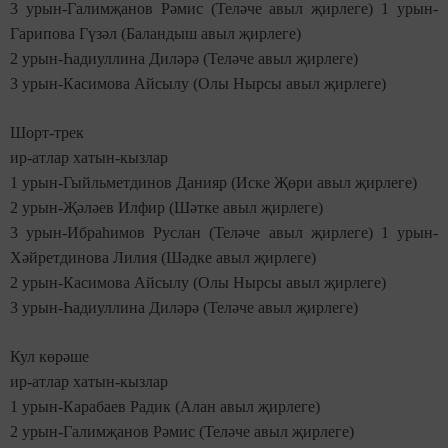
3 урын-Галимҗанов Рәмис (Теләче авыл җирлеге) 1 урын-
Гарипова Гүзәл (Баландыш авыл җирлеге)
2 урын-Һадиуллина Диләрә (Теләче авыл җирлеге)
3 урын-Касимова Айсылу (Олы Нырсы авыл җирлеге)
Шорт-трек
ир-атлар хатын-кызлар
1 урын-Гыйльметдинов Данияр (Иске Җөри авыл җирлеге)
2 урын-Җәләев Илфир (Шәтке авыл җирлеге)
3 урын-Ибраһимов Руслан (Теләче авыл җирлеге) 1 урын-
Хәйретдинова Лилия (Шәдке авыл җирлеге)
2 урын-Касимова Айсылу (Олы Нырсы авыл җирлеге)
3 урын-Һадиуллина Диләрә (Теләче авыл җирлеге)
Кул көрәше
ир-атлар хатын-кызлар
1 урын-Карабаев Радик (Алан авыл җирлеге)
2 урын-Галимҗанов Рәмис (Теләче авыл җирлеге)