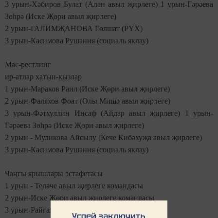
3 урын-Хәбиров Булат (Алан авыл җирлеге) 1 урын-Гәрәева
Зөһрә (Иске Җөри авыл җирлеге)
2 урын-ГАЛИМҖАНОВА Гөлшат (РҮХ)
3 урын-Касимова Рушания (социаль яклау)
Мас-рестлинг
ир-атлар хатын-кызлар
1 урын-Мараков Раил (Иске Җөри авыл җирлеге)
2 урын-Фаляхов Фоат (Олы Мишә авыл җирлеге)
3 урын-Фәтхуллин Инсаф (Айдар авыл җирлеге) 1 урын-
Гәрәева Зөһрә (Иске Җөри авыл җирлеге)
2 урын - Муликова Айсылу (Кече Кибәхуҗа авыл җирлеге)
3 урын-Касимова Рушания (социаль яклау)
Чаңгы ярышлары эстафетасы
1 урын - Теләче авыл җирлеге командасы
2 урын-Иске Җөри авыл җирлеге командасы
3 урын-Райгаз командасы