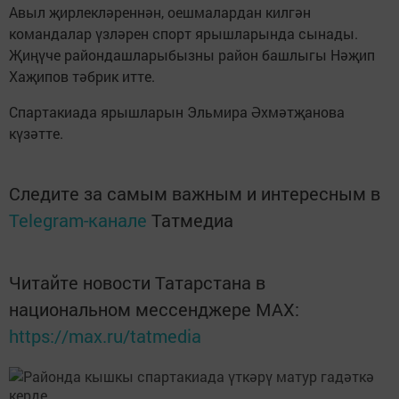
Авыл җирлекләреннән, оешмалардан килгән
командалар үзләрен спорт ярышларында сынады.
Җиңүче райондашларыбызны район башлыгы Нәҗип
Хаҗипов тәбрик итте.
Спартакиада ярышларын Эльмира Әхмәтҗанова
күзәтте.
Следите за самым важным и интересным в
Telegram-канале
Татмедиа
Читайте новости Татарстана в
национальном мессенджере MАХ:
https://max.ru/tatmedia