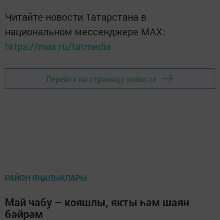
Читайте новости Татарстана в
национальном мессенджере MАХ:
https://max.ru/tatmedia
Перейти на страницу новости
РАЙОН ЯҢАЛЫКЛАРЫ
Май чабу – кояшлы, якты һәм шаян
бәйрәм