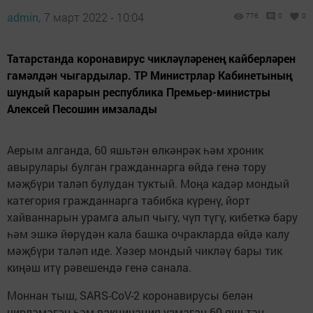
admin,
7 март 2022 - 10:04
776
0
0
Татарстанда коронавирус чикләүләренең кайберләрен
гамәлдән чыгардылар. ТР Министрлар Кабинетының
шундый карарын республика Премьер-министры
Алексей Песошин имзалады
Аерым алганда, 60 яшьтән өлкәнрәк һәм хроник
авырулары булган гражданнарга өйдә генә тору
мәҗбүри таләп булудан туктый. Моңа кадәр мондый
категория гражданнарга табибка күренү, йорт
хайваннарын урамга алып чыгу, чүп түгү, кибеткә бару
һәм эшкә йөрүдән кала башка очракларда өйдә калу
мәҗбүри таләп иде. Хәзер мондый чикләү бары тик
киңәш итү рәвешендә генә санала.
Моннан тыш, SARS-CoV-2 коронавирусы белән
чирләмәгән һәм вакцинация узмаган 60 яшьтән