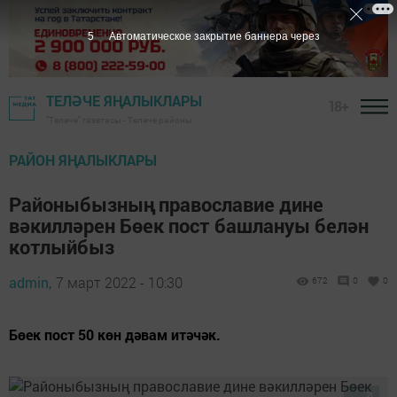
4
Автоматическое закрытие баннера через
ТЕЛӘЧЕ ЯҢАЛЫКЛАРЫ
18+
"Теләче" газетасы - Теләче районы
РАЙОН ЯҢАЛЫКЛАРЫ
Районыбызның православие дине
вәкилләрен Бөек пост башлануы белән
котлыйбыз
admin,
7 март 2022 - 10:30
672
0
0
Бөек пост 50 көн дәвам итәчәк.