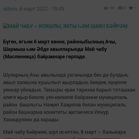
admin,
6 март 2022 - 19:49
791
0
1
Бүген, ягъни 6 март көнне, районыбызның Ачы,
Шармыш һәм Әбде авылларында Май чабу
(Масленница) бәйрәмнәре гөрләде.
Шуларның Ачы авылында узганында без дә булдык,
авыл халкына кушылып җырладык, биедек, күңелле
уеннар уйнадык. Тамыры ерак тарихка барып тоташкан
әлеге җыр-биюле, уен-көлкеле бәйрәмне муниципаль
район башлыгы Нәҗип Хаҗипов белән муниципаль
район башкарма комитеты җитәкчесе Илнур
Хәмидуллин да карады.
Май чабу бәйрәме, шул исәптән, 8 март – Халыкара