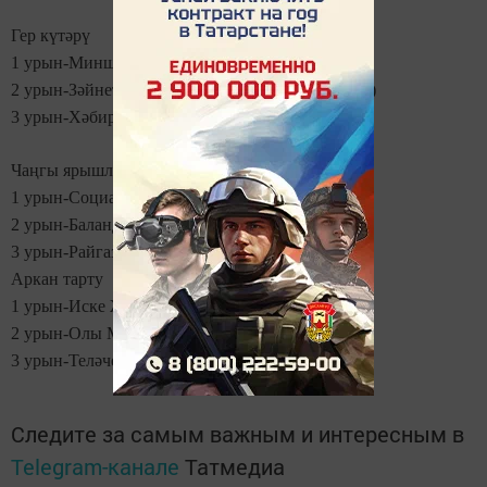
Гер күтәрү
1 урын-Миншәехов Ильнат (Райгаз)
2 урын-Зәйнетдинов Ринат (Алан авыл җирлеге)
3 урын-Хәбиров Булат (Алан авыл җирлеге)
Чаңгы ярышлары
1 урын-Социаль яклау командасы
2 урын-Баландыш авыл җирлеге командасы
3 урын-Райгаз командасы
Аркан тарту
1 урын-Иске Җөри авыл җирлеге командасы
2 урын-Олы Мишә авыл җирлеге командасы
3 урын-Теләче авыл җирлеге командасы
Следите за самым важным и интересным в
Telegram-канале
Татмедиа