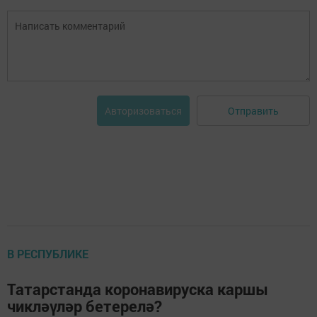
Отправить
Авторизоваться
В РЕСПУБЛИКЕ
Татарстанда коронавируска каршы
чикләүләр бетерелә?