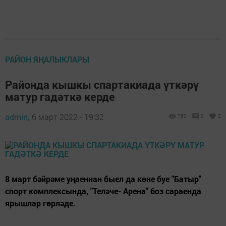
РАЙОН ЯҢАЛЫКЛАРЫ
Районда кышкы спартакиада үткәрү
матур гадәткә керде
admin,
6 март 2022 - 19:32
762
0
2
8 март бәйрәме уңаеннан быел да көне буе "Батыр"
спорт комплексында, "Теләче- Арена" боз сараенда
ярышлар гөрләде.