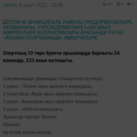
admin,
6 март 2022 - 20:08
907
0
0
Спортның 10 төре буенча ярышларда барлыгы 24
команда, 233 кеше катнашты.
Гомумкоманда урыннары түбәндәгечә бүленде::
1 урын – Теләче авыл җирлеге командасы,
2 урын-Иске Җөри авыл җирлеге командасы,
3 урын - Баландыш авыл җирлеге командасы
4 урын - «Райгаз»командасы
Ярышлар төрләре буенча:
Шахмат
ир-атлар хатын-кызлар