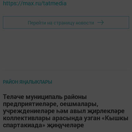
https://max.ru/tatmedia
Перейти на страницу новости
РАЙОН ЯҢАЛЫКЛАРЫ
Теләче муниципаль районы
предприятиеләре, оешмалары,
учреждениеләре һәм авыл җирлекләре
коллективлары арасында узган «Кышкы
спартакиада» җиңүчеләре