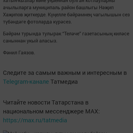
хатын-кызлар көне уңаеннан булган котлауларны
ачылыларга муниципаль район башлыгы Нәҗип
Хаҗипов җиткерде. Күңелле бәйрәмнең чагылышын сез
түбәндәге фотоларда күрәсез.
Бәйрәм турында тулырак “Теләче” газетасының киләсе
саныннан укый аласыз.
Фәнил Гаязов.
Следите за самым важным и интересным в
Telegram-канале
Татмедиа
Читайте новости Татарстана в
национальном мессенджере MАХ:
https://max.ru/tatmedia