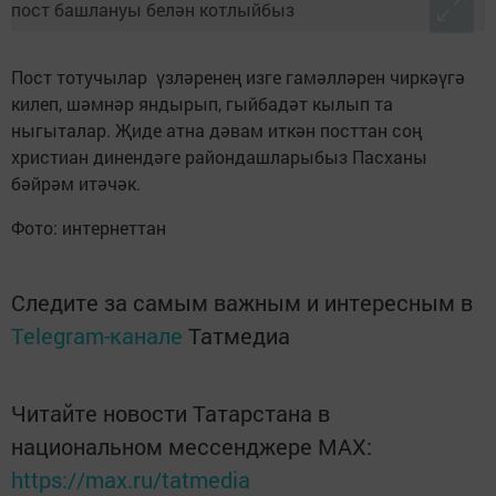
Пост тотучылар үзләренең изге гамәлләрен чиркәүгә
килеп, шәмнәр яндырып, гыйбадәт кылып та
ныгыталар. Җиде атна дәвам иткән посттан соң
христиан динендәге райондашларыбыз Пасханы
бәйрәм итәчәк.
Фото: интернеттан
Следите за самым важным и интересным в
Telegram-канале
Татмедиа
Читайте новости Татарстана в
национальном мессенджере MАХ:
https://max.ru/tatmedia