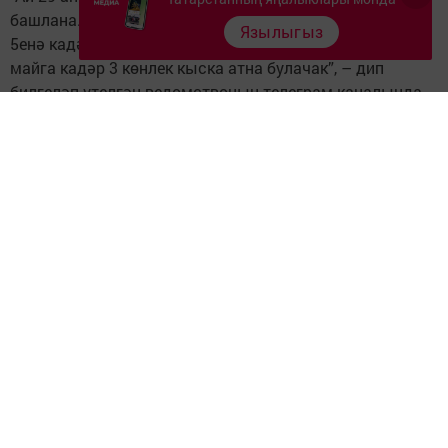
башлана. Беренче атнада нибары 4 эш көне: 2сеннән
Язылыгыз
5енә кадәр. 6-9 май – ял көннәре. Шуннан соң 10-12
майга кадәр 3 көнлек кыска атна булачак”, – дип
билгеләп үтелгән ведомствоның телеграм-каналында.
Министрлыкта әйтеп үтелгәнчә, 1,8 һәм 9 май – өстәмә
ял көннәре булып тора.
Исегезгә төшерәбез: Татарстанда бу атнада да – кыска
эш атнасы. Иртәгә – 21 апрельдә Ураза бәйрәме
билгеләп үтелә. Татарстан Рәисе Рөстәм Миңнеханов
Указы нигезендә, республикада эш көне булмаган
бәйрәм көне бу.
Чыганак: https://vatantat.ru/2023/04/110433/
Фото: https://www.freepik.com
Следите за самым важным и интересным в