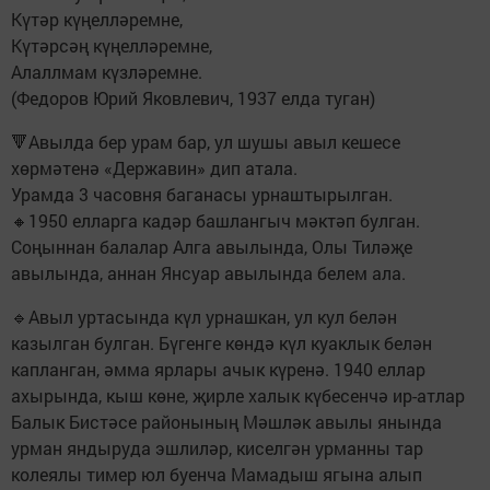
Күтәр күңелләремне,
Күтәрсәң күңелләремне,
Алаллмам күзләремне.
(Федоров Юрий Яковлевич, 1937 елда туган)
🔻Авылда бер урам бар, ул шушы авыл кешесе
хөрмәтенә «Державин» дип атала.
Урамда 3 часовня баганасы урнаштырылган.
🔸1950 елларга кадәр башлангыч мәктәп булган.
Соңыннан балалар Алга авылында, Олы Тиләҗе
авылында, аннан Янсуар авылында белем ала.
🔹Авыл уртасында күл урнашкан, ул кул белән
казылган булган. Бүгенге көндә күл куаклык белән
капланган, әмма ярлары ачык күренә. 1940 еллар
ахырында, кыш көне, җирле халык күбесенчә ир-атлар
Балык Бистәсе районының Мәшләк авылы янында
урман яндыруда эшлиләр, киселгән урманны тар
колеялы тимер юл буенча Мамадыш ягына алып