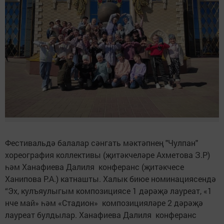
Фестивальдә балалар сәнгать мәктәпнең "Чулпан"
хореография коллективы (җитәкчеләре Ахметова З.Р)
һәм Ханафиева Далиля конферанс (җитәкчесе
Ханипова Р.А.) катнашты. Халык биюе номинациясендә
“Эх, кулъяулыгым композициясе 1 дәрәҗә лауреат, «1
нче май» һәм «Стадион» композицияләре 2 дәрәҗә
лауреат булдылар. Ханафиева Далиля конферанс