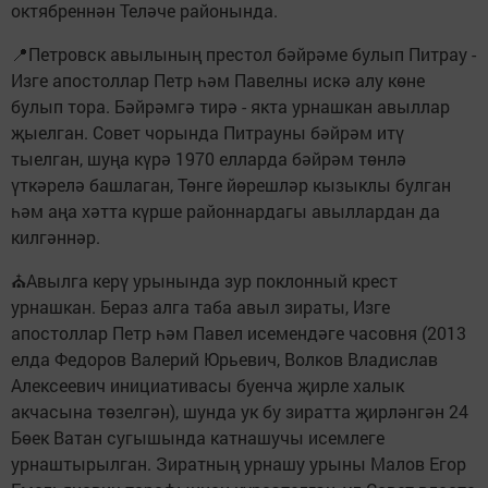
октябреннән Теләче районында.
📍Петровск авылының престол бәйрәме булып Питрау -
Изге апостоллар Петр һәм Павелны искә алу көне
булып тора. Бәйрәмгә тирә - якта урнашкан авыллар
җыелган. Совет чорында Питрауны бәйрәм итү
тыелган, шуңа күрә 1970 елларда бәйрәм төнлә
үткәрелә башлаган, Төнге йөрешләр кызыклы булган
һәм аңа хәтта күрше районнардагы авыллардан да
килгәннәр.
⛪Авылга керү урынында зур поклонный крест
урнашкан. Бераз алга таба авыл зираты, Изге
апостоллар Петр һәм Павел исемендәге часовня (2013
елда Федоров Валерий Юрьевич, Волков Владислав
Алексеевич инициативасы буенча җирле халык
акчасына төзелгән), шунда ук бу зиратта җирләнгән 24
Бөек Ватан сугышында катнашучы исемлеге
урнаштырылган. Зиратның урнашу урыны Малов Егор