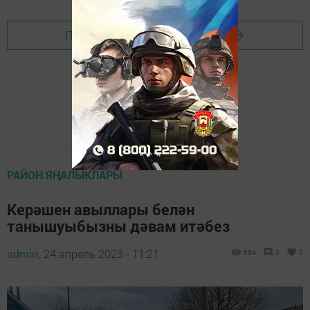
Перейти на страницу новости
РАЙОН ЯҢАЛЫКЛАРЫ
Керәшен авыллары белән
танышуыбызны дәвам итәбез
admin,
24 апрель 2023 - 11:21
564
0
0