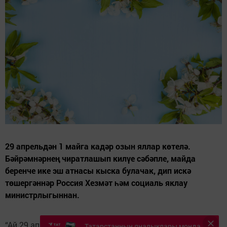
29 апрельдән 1 майга кадәр озын яллар көтелә.
Бәйрәмнәрнең чиратлашып килүе сәбәпле, майда
беренче ике эш атнасы кыска булачак, дип искә
төшергәннәр Россия Хезмәт һәм социаль яклау
министрлыгыннан.
“Ай 29 апрельдән 1 майга кадәрге озын яллардан
Татарстанның яңалыклары монда