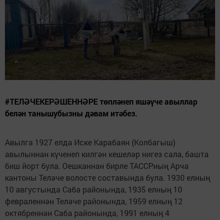
#ТЕЛӘЧЕКЕРӘШЕННӘРЕ төпләнеп яшәүче авыллар
белән танышубызны дәвам итәбез.
Авылга 1927 елда Иске Карабаян (Колбагыш)
авылыннан күченеп килгән кешеләр нигез сала, башта
биш йорт була. Оешканнан бирле ТАССРның Арча
кантоны Теләче волосте составында була. 1930 елның
10 августында Саба районында, 1935 елның 10
февраленнән Теләче районында, 1959 елның 12
октябреннән Саба районында, 1991 елның 4