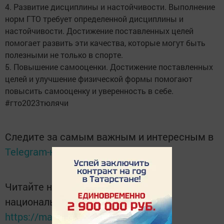
4. Развитие дисциплины и настойчивости. Выполнение
норм ГТО требует определенной дисциплины и
настойчивости. Достижение поставленных целей
помогает развить эти качества, которые могут быть
полезными не только в спорте.
5. Повышение самооценки. Достижение поставленных
целей и улучшение физической формы помогают
повысить самооценку и уверенность в себе.
#гто2023тюлячи
Следите за самым важным и интересным в
Telegram-канале
Татмедиа
Читайте новости Татарстана в
национальном мессенджере MАХ:
https://max.ru/tatmedia