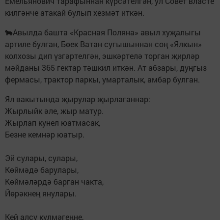
Емельянович тарафыннан күрсәтелгән, ул Совет власте
килгәнче атакай булып хезмәт иткән.
🐄Авылда башта «Красная Поляна» авыл хуҗалыгы
артиле булган, Бөек Ватан сугышыннан соң «Ялкын»
колхозы дип үзгәртелгән, эшкәртелә торган җирләр
мәйданы 365 гектар тәшкил иткән. Ат абзары, дуңгыз
фермасы, трактор паркы, умарталык, амбар булган.
Ял вакытында җырулар җырлаганнар:
Жырлыйк әле, жыр матур.
Жырлап кунел юатмасак,
Безне кемнәр юатыр.
Эй сулары, сулары,
Көймәдә барулары,
Көймәләрдә барган чакта,
Йөрәкнең янулары.
Кей алсу күлмәгеңне,