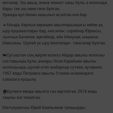
китәләр. Эш авыр, әмма хезмәт хакы була, ә колхозда
бары тик эш көне генә булган.
Урамда кул белән казылып ясалган кое бар.
🔸Монда, барлык керәшен авылларындагы кебек үк,
ыру кушаматлары бар, мәсәлән: сорейләр Юркасы,
чыпчык Бәчелие, җөгейләр, әби Микулае, машина-
Максимы. Шулай ук ыру билгеләре - тамгалар булган.
🐄Сугыштан соң җирле колхоз Айдар авылы колхозы
составында була, аннары Иске Карабаян авылы
колхозында, шулай итеп амбарлар сутелә, кучерелә.
1957 елда Петровск авылы Сталин исемендәге
совхозга кушыла.
🏠Бүгенге көндә авылга газ кертелгән, 2018 елда
ташлы юл төзелгән.
Мәгълүматны Юрий Емельянов тапшырды.