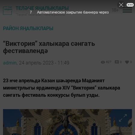
ТЕЛӘЧЕ ЯҢАЛЫКЛАРЫ
18+
6
Автоматическое закрытие баннера через
"Теләче" газетасы - Теләче районы
РАЙОН ЯҢАЛЫКЛАРЫ
“Виктория” халыкара сәнгать
фестивалендә
admin,
24 апрель 2023 - 11:49
627
0
0
23 нче апрельдә Казан шәһәрендә Мәдәният
министрлыгы ярдәмендә XIV “Виктория” халыкара
сәнгать фестиваль конкурсы булып узды.