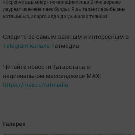
«Беренче адымнар» номинациясендә 2 нче дәрәҗә
лауреат исеменә лаек булды. Яшь талантларыбызны
котлыйбыз, аларга алда да уңышлар телибез!
Следите за самым важным и интересным в
Telegram-канале
Татмедиа
Читайте новости Татарстана в
национальном мессенджере MАХ:
https://max.ru/tatmedia
Галерея