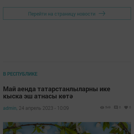
Перейти на страницу новости
В РЕСПУБЛИКЕ
Май аенда татарстанлыларны ике
кыска эш атнасы көтә
admin,
24 апрель 2023 - 10:09
549
0
0