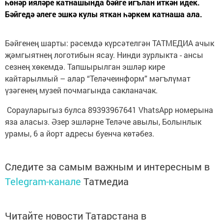
һөнәр ияләре катнашында бәйге игълан иткән идек.
Бәйгедә әлеге эшкә кулы яткан һәркем катнаша ала.
Бәйгенең шарты: рәсемдә күрсәтелгән ТАТМЕДИА ачык
җәмгыятнең логотибын ясау. Нинди зурлыкта - ансы
сезнең хөкемдә. Тапшырылган эшләр кире
кайтарылмый – алар “Теләчеинформ” мәгълүмат
үзәгенең музей почмагында сакланачак.
Сорауларыгыз булса 89393967641 VhatsApp номерына
яза аласыз. Әзер эшләрне Теләче авылы, Болынлык
урамы, 6 а йорт адресы буенча көтәбез.
Следите за самым важным и интересным в
Telegram-канале
Татмедиа
Читайте новости Татарстана в