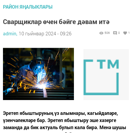
РАЙОН ЯҢАЛЫКЛАРЫ
Сварщиклар өчен бәйге дәвам итә
admin,
10 гыйнвар 2024 - 09:26
506
0
1
Эретеп ябыштыруның үз алымнары, кагыйдәләре,
үзенчәлекләре бар. Эретеп ябыштыру эше хәзерге
заманда да бик актуаль булып кала бирә. Менә шушы