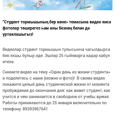
“Студент тормышының бер көне» темасына видео яисә
фотолар төшерегез һәм аны безнең белән дә
уртаклашыгыз!
Видеолар студент тормышын тулысынча чагылдырса
бик яхшы булыр иде. Эшләр 25 гыйнварга кадәр кабул
ителә.
Снимите видео на тему «Один день из жизни студента»
и поделитесь с нами (можно и фото)! В своем видео
покажите целый день студенческой жизни от момента
пробуждения до окончания дня: как живет студент, как
учится и чем занимается в свободное от учебы время.
Работы принимаются до 25 января включительно по
телефону: 89393967641