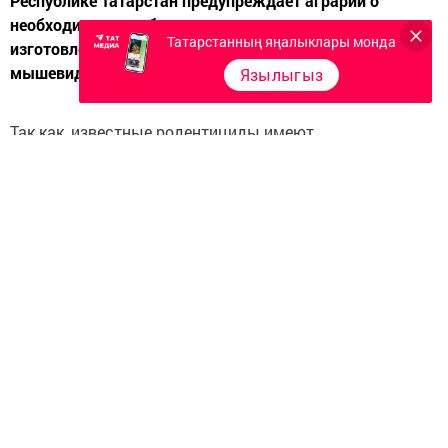
Республике Татарстан предупреждает аграрии о
необходимости соблюдения регламентов при
Татарстанның яңалыклары монда
изготовлении и размещении приманок для
мышевидных грызунов-вредителей.
Язылыгыз
Так как, известные родентициды имеют
неантикоагулянтный механизм действия (вызывают
свертываемость крови – гибель наступает быстро!) как
у мышевидных грызунов, так и у нецелевых видов,
существующие препараты не универсальны,
соответственно возникает вопрос о безопасности
жизни диких, и что очень важно - продуктивных
животных. Возможны две формы воздействия на
нецелевые виды: прямое отравление и передача по
пищевым цепям (Рис. 1).
В частности, все родентициды должны быть
включены в Государственный каталог пестицидов и
агрохимикатов, разрешенных к применению на