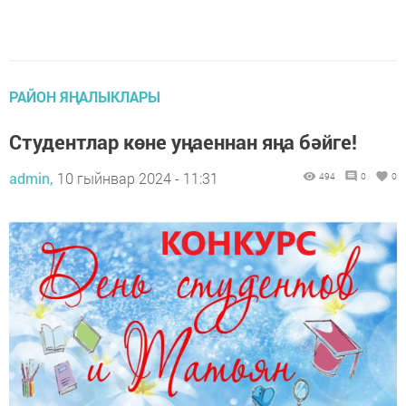
РАЙОН ЯҢАЛЫКЛАРЫ
Студентлар көне уңаеннан яңа бәйге!
admin,
10 гыйнвар 2024 - 11:31
494
0
0