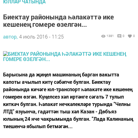
ЮЛЛАР ЧАТЫНДА
Биектау районында һәлакәттә ике
кешенең гомере өзелгән...
автор,
4 июль 2016 - 11:25
1381
0
0
Барысына да җиңел машинаның барган вакытта
капоты ачылып китү сәбәпче булган. Биектау
районында кичәге юл-транспорт һәлакәте ике кешенең
гомерен өзгән. Күңелсез хәл иртәнге сәгать 7 тулып
киткәч булган. Һәлакәт нечкәлекләре турында "Челны
ЛТД" язуынча, гадәттән тыш хәл Казан - Дөбъяз
юлының 24 нче чакрымында булган. "Лада Калинаның
тиешенчә ябылып бетмәгән...