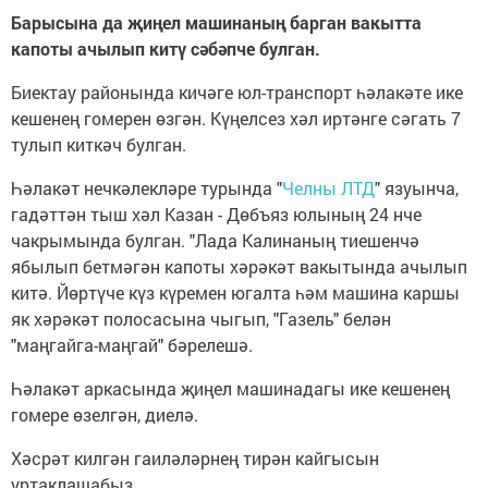
Барысына да җиңел машинаның барган вакытта
капоты ачылып китү сәбәпче булган.
Биектау районында кичәге юл-транспорт һәлакәте ике
кешенең гомерен өзгән. Күңелсез хәл иртәнге сәгать 7
тулып киткәч булган.
Һәлакәт нечкәлекләре турында "
Челны ЛТД
" язуынча,
гадәттән тыш хәл Казан - Дөбъяз юлының 24 нче
чакрымында булган. "Лада Калинаның тиешенчә
ябылып бетмәгән капоты хәрәкәт вакытында ачылып
китә. Йөртүче күз күремен югалта һәм машина каршы
як хәрәкәт полосасына чыгып, "Газель" белән
"маңгайга-маңгай" бәрелешә.
Һәлакәт аркасында җиңел машинадагы ике кешенең
гомере өзелгән, диелә.
Хәсрәт килгән гаиләләрнең тирән кайгысын
уртаклашабыз.