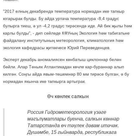
"2017 елның декабрендә температура нормадан ике тапкыр
югарырак булды. Бу айда уртача температура -8,4 градус
булырга тиеш, ә ул -4,2 градус тирәсендә иде. Ай бик җылы һәм
карлы булды", - дип сөйләде КФУның Экология һәм табигатьне
файдалану институтының метеорология, климатология һәм
экология кафедрасы җитәкчесе Юрий Переведенцев.
Эксперт декабрь аномалиясен көнбатыш циклоннар белән
бәйли. Алар Төньяк Атлантикадан көчле кар-бураннар алып
килгән. Соңгы айда явым-төшемнәр 80 мм тирәсе булган, ә бу
нормадан якынча ике тапкырга артыграк.
Өч көнлек салкын
Россия Гидрометеорология үзәге
мәгълүматлары буенча, салкын көннәр
Татарстанда өч тәүлек дәвам итәчәк.
Дүшәмбе, 15 гыйнварда, республикага