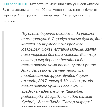
Чын салкын кыш
Татарстанга Иске Яңа елга ук килеп җитәчәк.
Бу атна ахырына төнлә -20 градустан да салкынрак булачак,
аерым районнарда исә температура -29 градуска кадәр
төшәчәк.
"Бу елның беренче декадасында уртача
температура 5-7 градус салкын булыр, дип
көтелә. Бу нормадан 6-7 градуска
югарырак. Соңгы елларда мондый җылы
һава торышы бик еш күзәтелә. Былтыр
гыйнварның беренче декадасында
температура чама белән шундый ук иде.
Алай да, узган елда температура
тирбәнешләре зуррак булды. Аерым
алганда, 2017 елның 8-10 гыйнварында
температура урыны белән -20...-25
градуска кадәр төште. Кайсыбер
районнарда -35 градуска кадәр салкын
булды", - дип сөйләде "Татар-информ"