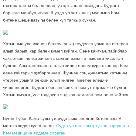
газ пистолеты белән янап, үз артыннан якындагы будкага
барырга мәҗбүр иткән. Шунда ул хатынның муенына һәм
битенә шешә ватыгы белән күп тапкыр суккан.
Хатынның үле икәнен белгәч, аның гәүдәсен урманга өстерәп
алып барып, кар белән күмеп куйган. Өенә кайткач, табиблар
чакырткан, чөнки җинаять кылган вакытта пыялага киселгән
булган. Аны хастаханәгә алып килеп ярдәм күрсәткәннәр һәм
өенә кайтарып җибәргәннәр. Шуннан соң җинаятьче хатынны
үтергән урынга бензин алып килгән, мәетне өлешчә
чишендергән, будкага бензин сипкән һәм ут төртмәкче булган.
Хатын-кызның үле гәүдәсен яндыра алмаган һәм өенә кайткан.
Бүген Түбән Кама суды үтерүдә шикләнелгән Котеневны 9
мартка кадәр кулга алган.
Судта ул аягы авыртуына зарланган
һәм медицина ярдәме сораган.