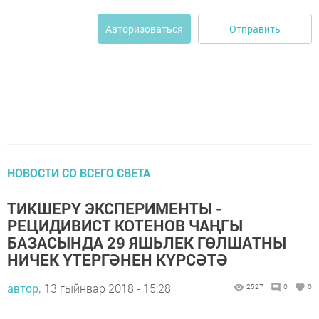
Отправить
Авторизоваться
НОВОСТИ СО ВСЕГО СВЕТА
ТИКШЕРҮ ЭКСПЕРИМЕНТЫ -
РЕЦИДИВИСТ КОТЕНОВ ЧАҢГЫ
БАЗАСЫНДА 29 ЯШЬЛЕК ГӨЛШАТНЫ
НИЧЕК ҮТЕРГӘНЕН КҮРСӘТӘ
автор,
13 гыйнвар 2018 - 15:28
2527
0
0