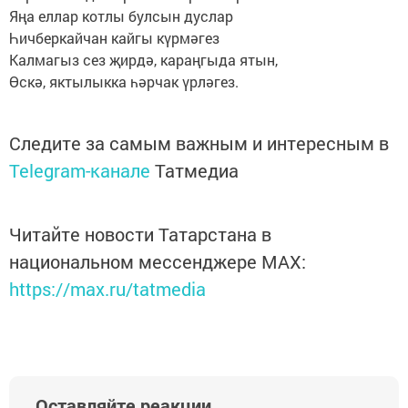
Яңа еллар котлы булсын дуслар
Һичберкайчан кайгы күрмәгез
Калмагыз сез җирдә, караңгыда ятын,
Өскә, яктылыкка һәрчак үрләгез.
Следите за самым важным и интересным в
Telegram-канале
Татмедиа
Читайте новости Татарстана в
национальном мессенджере MАХ:
https://max.ru/tatmedia
Оставляйте реакции