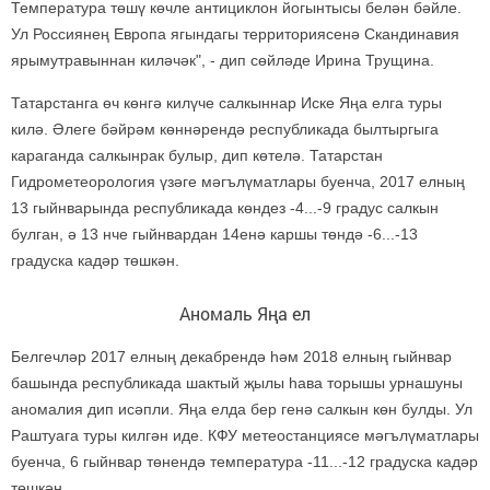
Температура төшү көчле антициклон йогынтысы белән бәйле.
Ул Россиянең Европа ягындагы территориясенә Скандинавия
ярымутравыннан киләчәк", - дип сөйләде Ирина Трущина.
Татарстанга өч көнгә килүче салкыннар Иске Яңа елга туры
килә. Әлеге бәйрәм көннәрендә республикада былтыргыга
караганда салкынрак булыр, дип көтелә. Татарстан
Гидрометеорология үзәге мәгълүматлары буенча, 2017 елның
13 гыйнварында республикада көндез -4...-9 градус салкын
булган, ә 13 нче гыйнвардан 14енә каршы төндә -6...-13
градуска кадәр төшкән.
Аномаль Яңа ел
Белгечләр 2017 елның декабрендә һәм 2018 елның гыйнвар
башында республикада шактый җылы һава торышы урнашуны
аномалия дип исәпли. Яңа елда бер генә салкын көн булды. Ул
Раштуага туры килгән иде. КФУ метеостанциясе мәгълүматлары
буенча, 6 гыйнвар төнендә температура -11...-12 градуска кадәр
төшкән.