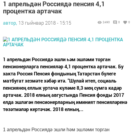
1 апрельдән Россиядә пенсия 4,1
процентка артачак
автор,
13 гыйнвар 2018 - 15:15
2490
0
0
1 апрельдән Россиядә эшли һәм эшләми торган
пенсионерларга пенсияләр 4,1 процентка артачак. Бу
хакта Россия Пенсия фондының Татарстан бүлеге
матбугат хезмәте хәбәр итә. "Шулай итеп, социаль
пенсиянең еллык уртача күләме 8,3 мең сумга кадәр
артачак. 2018 елның августында Пенсия фонды 2017
елда эшләгән пенсионерларның иминият пенсияләренә
төзәтмәләр кертәчәк. 2018 елның...
1 апрельдән Россиядә эшли һәм эшләми торган