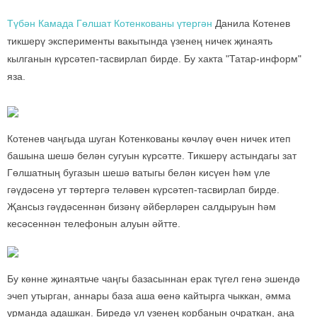
Түбән Камада Гөлшат Котенкованы үтергән
Данила Котенев
тикшерү эксперименты вакытында үзенең ничек җинаять
кылганын күрсәтеп-тасвирлап бирде. Бу хакта "Татар-информ"
яза.
Котенев чаңгыда шуган Котенкованы көчләү өчен ничек итеп
башына шешә белән сугуын күрсәтте. Тикшерү астындагы зат
Гөлшатның бугазын шешә ватыгы белән кисүен һәм үле
гәүдәсенә ут төртергә теләвен күрсәтеп-тасвирлап бирде.
Җансыз гәүдәсеннән бизәнү әйберләрен салдыруын һәм
кесәсеннән телефонын алуын әйтте.
Бу көнне җинаятьче чаңгы базасыннан ерак түгел генә эшендә
эчеп утырган, аннары база аша өенә кайтырга чыккан, әмма
урманда адашкан. Биредә ул үзенең корбанын очраткан, аңа