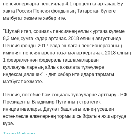
пенсионерларга пенсияләр 4,1 процентка артачак. Бу
хакта Россия Пенсия фондының Татарстан бүлеге
матбугат хезмәте хәбәр итә.
"Шулай итеп, социаль пенсиянең еллык уртача күләме
8,3 мең сумга кадәр артачак. 2018 елның августында
Пенсия фонды 2017 елда эшләгән пенсионерларның
иминият пенсияләренә төзәтмәләр кертәчәк. 2018 елның
1 февраленнән федераль ташламалардан
кулланучыларның айлык акчалата түләүләре
индексацияләчәк", - дип хәбәр итә идарә тармагы
матбугат хезмәте.
Пенсия, пособие һәм социаль түләүләрне арттыру - РФ
Президенты Владимир Путинның стратегик
инициативалары. Дәүләт башлыгы илнең үсешен
өстенлекле өлкәләрнең тормыш сыйфатын яхшыртуда
күрә.
Татар Информ