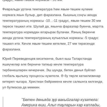
Февральдә уртача температура һәм явым-төшем күләме
нормага якын булыр, дип фаразлана. Кышның соңгы аенда
температураның нормасы -10...-11 градус, явым-төшем 30 мм
тирәсе тәшкил итә. Шулай да, якынча фаразлар буенча, мартта
температура нормадан югарырак булачак. Язның беренче
аенда уртача температураның күпьеллык нормасы -5 градус
тәшкил итә. Көчле явым-төшем көтелми, 27 мм тирәсендә
фаразлана.
Юрий Переведенцев кисәткәнчә, быел кыш Татарстанда
яшәүчеләр әле берничә тапкыр көчле температура
тирбәнешләрен кичерәчәк. Эш шунда, бөтен дөнья буйлап
глобаль җылыну процессы күзәтелә. Ә бу төрле катаклизмнар
китереп чыгара. Христиан бәйрәменә көчле салкынга килгәндә,
ул булмаска да мөмкин.
"Бөтен дөньяда зур вакыйгалар күзәтелә:
Америка өши, Альп тауларын кар каплады,