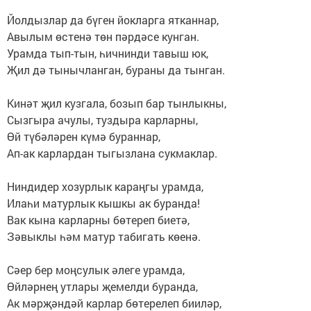
Йолдызлар да бүген йокларга ятканнар,
Авылым өстенә төн пәрдәсе кунган.
Урамда тып-тын, һичнинди тавыш юк,
Җил дә тынычланган, бураны да тынган.
Кинәт җил кузгала, бозып бар тынлыкны,
Сызгыра ачулы, туздыра карларны,
Өй түбәләрен күмә бураннар,
Ап-ак карлардан тыгызлана сукмаклар.
Ниндидер хозурлык караңгы урамда,
Илаһи матурлык кышкы ак буранда!
Вак кына карларны бөтереп биетә,
Зәвыклы һәм матур табигать көенә.
Сәер бер моңсулык әлеге урамда,
Өйләрнең утлары җемелди буранда,
Ак мәрҗәндәй карлар бөтерелеп бииләр,