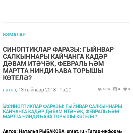
ЯЗМАЛАР
СИНОПТИКЛАР ФАРАЗЫ: ГЫЙНВАР
САЛКЫННАРЫ КАЙЧАНГА КАДӘР
ДӘВАМ ИТӘЧӘК, ФЕВРАЛЬ ҺӘМ
МАРТТА НИНДИ ҺАВА ТОРЫШЫ
КӨТЕЛӘ?
автор,
13 гыйнвар 2018 - 15:20
1313
0
0
Автор: Наталья РЫБАКОВА, sntat.ru «Татар-информ»