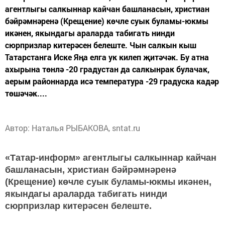
агентлыгы салкыннар кайчан башланасын, христиан
бәйрәмнәренә (Крещение) көчле суык буламы-юкмы
икәнен, якындагы араларда табигать нинди
сюрпризлар китерәсен белеште. Чын салкын кыш
Татарстанга Иске Яңа елга ук килеп җитәчәк. Бу атна
ахырына төнлә -20 градустан да салкынрак булачак,
аерым районнарда исә температура -29 градуска кадәр
төшәчәк....
Автор: Наталья РЫБАКОВА, sntat.ru
«Татар-информ» агентлыгы салкыннар кайчан
башланасын, христиан бәйрәмнәренә
(Крещение) көчле суык буламы-юкмы икәнен,
якындагы араларда табигать нинди
сюрпризлар китерәсен белеште.