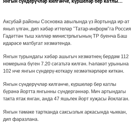
Янгын сүндерүчләр килгәнче, күршеләр бер катлы...
Аксубай районы Сосновка авылында үз йортында ир-ат
янып үлгән, дип хәбәр иттеләр "Татар-информ"га Россия
Гадәттән тыш хәлләр министрлыгының ТР буенча Баш
идарәсе матбугат хезмәтендә.
Янгын турындагы хәбәр ашыгыч хезмәтнең бердәм 112
номерына бүген 7.20 сәгатьтә килгән. Һәлакәт урынына
102 нче янгын сүндерү-коткару хезмәткәрләре киткән.
Янгын сүндерүчләр килгәнче, күршеләр бер катлы
бүрәнә йортта янгынны сүндергәннәр. Мич артындагы
такта ятак янган, анда 47 яшьлек йорт хуҗасы йоклаган.
Янгын тәмәке тартканда саксызлык аркасында чыккан,
дип фаразлана.