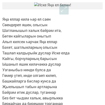
Яңа еллар килә һәр ел саен
Сөендереп яшен, олысын
Шатланышып халык бәйрәм итә,
Бөтен кайгыларын онытып
Алып килсен һәрчак Яңа еллар
Бәхет, шатлыкларның олысын
Ташлап калдырыйк дуслар Иске елда
Кайгы, борчуларның барысын
Ышанып яшик киләчәккә дуслар
Узганыбыз нинди булса да
Гөмер үтеп, инде олгаеп килеп,
Башкайларга бәсләр кунса да
Җыелышып табын артларына
Бәйрәм итик дуслар, туганнар
Без бит чыдам халык, авырлыкка
Беркайчан да бирешми торганнар