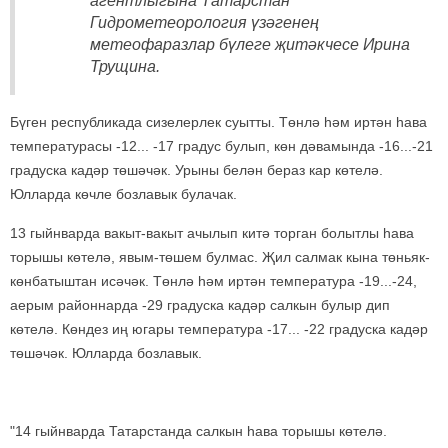
агентлыгына Татарстан
Гидрометеорология үзәгенең
метеофаразлар бүлеге җитәкчесе Ирина
Трущина.
Бүген республикада сизелерлек суытты. Төнлә һәм иртән һава
температурасы -12... -17 градус булып, көн дәвамында -16...-21
градуска кадәр төшәчәк. Урыны белән бераз кар көтелә.
Юлларда көчле бозлавык булачак.
13 гыйнварда вакыт-вакыт ачылып китә торган болытлы һава
торышы көтелә, явым-төшем булмас. Җил салмак кына төньяк-
көнбатыштан исәчәк. Төнлә һәм иртән температура -19...-24,
аерым районнарда -29 градуска кадәр салкын булыр дип
көтелә. Көндез иң югары температура -17... -22 градуска кадәр
төшәчәк. Юлларда бозлавык.
"14 гыйнварда Татарстанда салкын һава торышы көтелә.