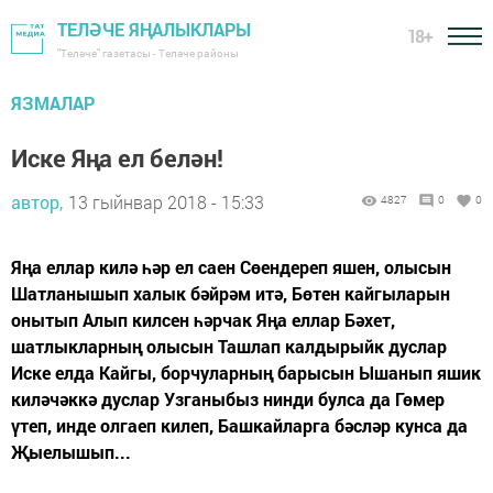
ТЕЛӘЧЕ ЯҢАЛЫКЛАРЫ
18+
"Теләче" газетасы - Теләче районы
ЯЗМАЛАР
Иске Яңа ел белән!
автор,
13 гыйнвар 2018 - 15:33
4827
0
0
Яңа еллар килә һәр ел саен Сөендереп яшен, олысын
Шатланышып халык бәйрәм итә, Бөтен кайгыларын
онытып Алып килсен һәрчак Яңа еллар Бәхет,
шатлыкларның олысын Ташлап калдырыйк дуслар
Иске елда Кайгы, борчуларның барысын Ышанып яшик
киләчәккә дуслар Узганыбыз нинди булса да Гөмер
үтеп, инде олгаеп килеп, Башкайларга бәсләр кунса да
Җыелышып...