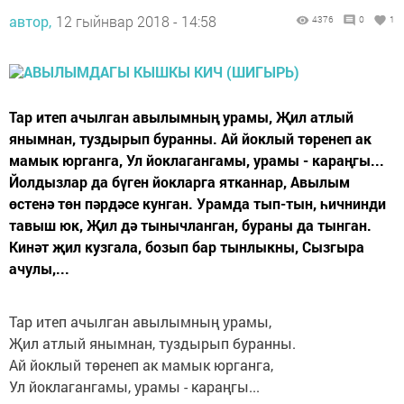
автор,
12 гыйнвар 2018 - 14:58
4376
0
1
Тар итеп ачылган авылымның урамы, Җил атлый
янымнан, туздырып буранны. Ай йоклый төренеп ак
мамык юрганга, Ул йоклагангамы, урамы - караңгы...
Йолдызлар да бүген йокларга ятканнар, Авылым
өстенә төн пәрдәсе кунган. Урамда тып-тын, һичнинди
тавыш юк, Җил дә тынычланган, бураны да тынган.
Кинәт җил кузгала, бозып бар тынлыкны, Сызгыра
ачулы,...
Тар итеп ачылган авылымның урамы,
Җил атлый янымнан, туздырып буранны.
Ай йоклый төренеп ак мамык юрганга,
Ул йоклагангамы, урамы - караңгы...