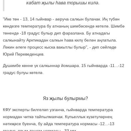
кабат җылы һава торышы килә.
"Ике төн - 13, 14 гыйнвар - аеруча салкын булачак. Иң түбән
көндезге температура бу атнаның шимбәсендә көтелә. Шимбә
төнендә -18 градус булыр дип фаразлана. Бу атнадагы
салкынайту Арктикадан салкын һава килү белән аңлатыла.
Ләкин әлеге процесс кыска вакытлы булыр", - дип сөйләде
Юрий Переведенцев.
Дүшәмбе көнне үк салкыннар йомшара. 15 гыйнварда -11...-12
градус булуы көтелә.
Яз җылы булырмы?
КФУ эксперты билгеләп узганча, гыйнварда температура
нормадан читкә тайпылмаячак. Күпьеллык күзәтүләрнең
нәтиҗәсе буенча, бу айда температура нормасы -12...-13
градус, явым-төшем нормасы - 33 мм.