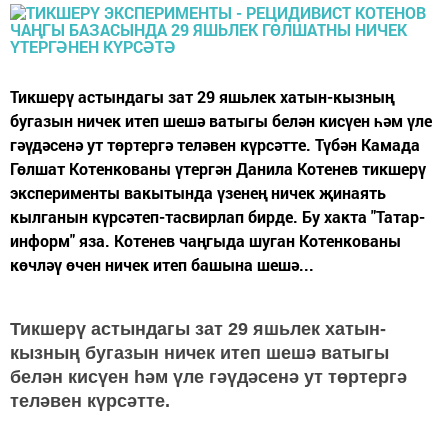
Тикшерү астындагы зат 29 яшьлек хатын-кызның
бугазын ничек итеп шешә ватыгы белән кисүен һәм үле
гәүдәсенә ут төртергә теләвен күрсәтте. Түбән Камада
Гөлшат Котенкованы үтергән Данила Котенев тикшерү
эксперименты вакытында үзенең ничек җинаять
кылганын күрсәтеп-тасвирлап бирде. Бу хакта "Татар-
информ" яза. Котенев чаңгыда шуган Котенкованы
көчләү өчен ничек итеп башына шешә...
Тикшерү астындагы зат 29 яшьлек хатын-
кызның бугазын ничек итеп шешә ватыгы
белән кисүен һәм үле гәүдәсенә ут төртергә
теләвен күрсәтте.