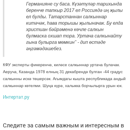
Германияне су баса. Күзәтүләр тарихында
беренче тапкыр 2017 ел Россиядә иң җылы
ел булды. Татарстаннан салкыннар
китәчәк, һава торышы җылыначак. Бу елда
христиан бәйрәменә көчле салкын
булмаска охшап тора. Уртача салкынайту
гына булырга мөмкин" - дип өстәде
әңгәмәдәшебез.
КФУ эксперты фикеренчә, киләсе салкыннар уртача булачак.
Аеруча, Казанда 1978 елның 31 декабрендә булган -44 градус
салкынны искә төшерсәк. Агымдагы кышта республикада андый
салкыннар көтелми. Шуңа күрә, халыкка борчылырга урын юк.
Интертат.ру
Следите за самым важным и интересным в