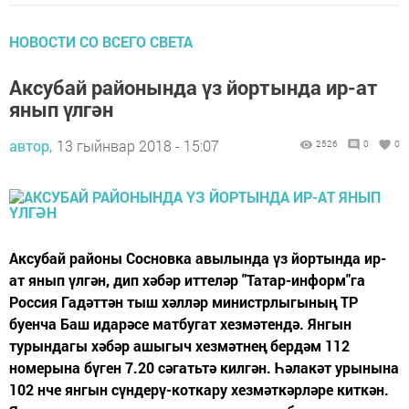
НОВОСТИ СО ВСЕГО СВЕТА
Аксубай районында үз йортында ир-ат
янып үлгән
автор,
13 гыйнвар 2018 - 15:07
2526
0
0
Аксубай районы Сосновка авылында үз йортында ир-
ат янып үлгән, дип хәбәр иттеләр "Татар-информ"га
Россия Гадәттән тыш хәлләр министрлыгының ТР
буенча Баш идарәсе матбугат хезмәтендә. Янгын
турындагы хәбәр ашыгыч хезмәтнең бердәм 112
номерына бүген 7.20 сәгатьтә килгән. Һәлакәт урынына
102 нче янгын сүндерү-коткару хезмәткәрләре киткән.