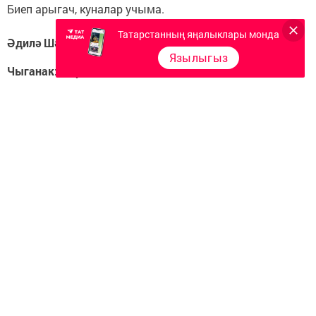
Биеп арыгач, куналар учыма.
Татарстанның яңалыклары монда
Әдилә Шәймәрданова.
Язылыгыз
Чыганак: http://vk.com/club52463116
Следите за самым важным и интересным в
Telegram-канале
Татмедиа
Читайте новости Татарстана в
национальном мессенджере MАХ:
https://max.ru/tatmedia
Перейти на страницу новости