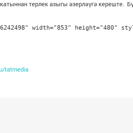
 катыннан терлек азыгы әзерләүгә кереште. Бү
6242498" width="853" height="480" sty
ru/tatmedia