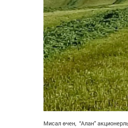
Мисал өчен, “Алан” акционерл