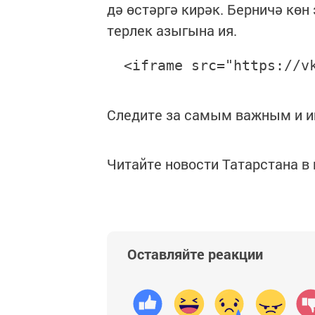
дә өстәргә кирәк. Берничә кө
терлек азыгына ия.
  <iframe src="https://v
Следите за самым важным и 
Читайте новости Татарстана 
Оставляйте реакции