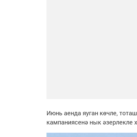
Июнь аенда яуган көчле, тот
кампаниясенә нык әзерлекле 