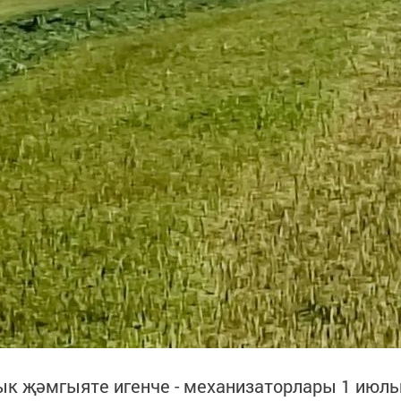
ык җәмгыяте игенче - механизаторлары 1 июл