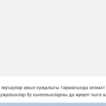
аш яңгырлар авыл хуҗалыгы тармагында хезмәт
хуҗалыклар бу кыенлыкларны да җиңеп чыга а