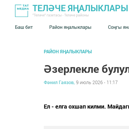
ТЕЛӘЧЕ ЯҢАЛЫКЛАРЫ
"Теләче" газетасы - Теләче районы
Баш бит
Район яңалыклары
Соңгы ян
РАЙОН ЯҢАЛЫКЛАРЫ
Әзерлекле булу
Фәнил Гаязов,
9 июль 2026 - 11:17
Ел - елга охшап килми. Майд