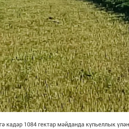
ьгә кадәр 1084 гектар мәйданда күпьеллык үл