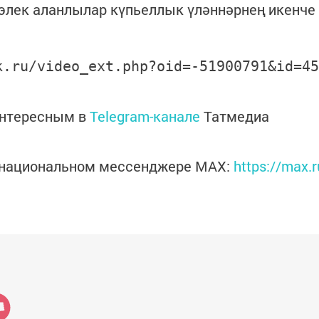
н элек аланлылар күпьеллык үләннәрнең икенче
k.ru/video_ext.php?oid=-51900791&id=45
интересным в
Telegram-канале
Татмедиа
в национальном мессенджере MАХ:
https://max.