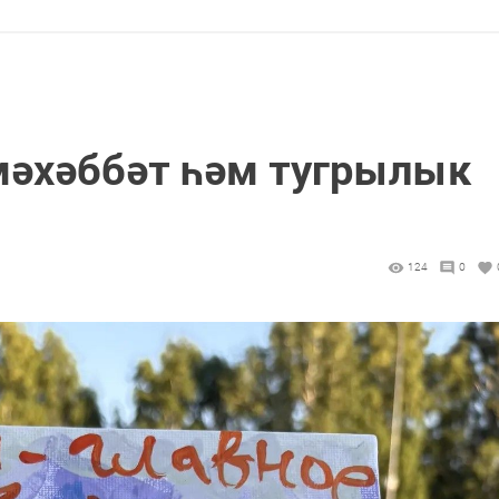
 мәхәббәт һәм тугрылык
124
0