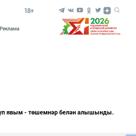
18+
Реклама
күп явым - төшемнәр белән алышынды.