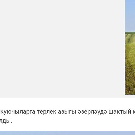
 куючыларга терлек азыгы әзерләүдә шактый 
лды.