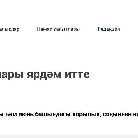
алыклар
Намаз вакытлары
Редакция
лары ярдәм итте
агы һәм июнь башындагы корылык, соңыннан 