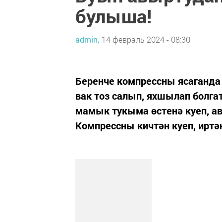
булыша!
admin,
14 февраль 2024 - 08:30
Беренче компрессны ясаганда
вак тоз салып, яхшылап болг
мамык тукыма өстенә куеп, а
Компрессны кичтән куеп, иртә