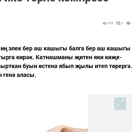
555
0
 иң элек бер аш кашыгы балга бер аш кашыгы
атырга кирәк. Катнашманы җитен яки киҗе-
вырткан буын өстенә ябып җылы итеп төрергә
н генә аласы.