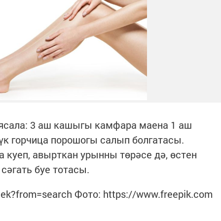
ясала: 3 аш кашыгы камфара маена 1 аш
үк горчица порошогы салып болгатасы.
куеп, авырткан урынны төрәсе дә, өстен
сәгать буе тотасы.
lek?from=search Фото: https://www.freepik.com