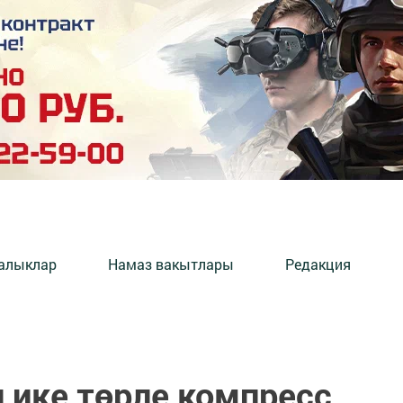
алыклар
Намаз вакытлары
Редакция
 ике төрле компресс