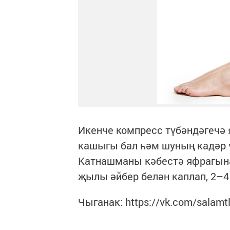
Икенче компресс түбәндәгечә 
кашыгы бал һәм шуның кадәр 
Катнашманы кәбестә яфрагына 
җылы әйбер белән каплап, 2–4 
Чыганак: https://vk.com/salamt