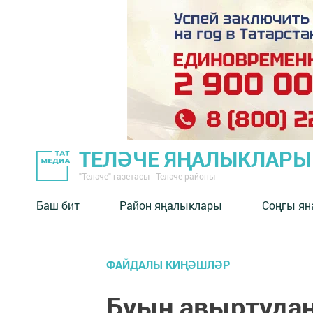
ТЕЛӘЧЕ ЯҢАЛЫКЛАРЫ
"Теләче" газетасы - Теләче районы
Баш бит
Район яңалыклары
Соңгы ян
ФАЙДАЛЫ КИҢӘШЛӘР
Буын авыртудан