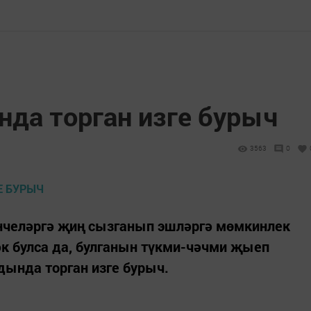
нда торган изге бурыч
3563
0
енчеләргә җиң сызганып эшләргә мөмкинлек
к булса да, булганын түкми-чәчми җыеп
дында торган изге бурыч.