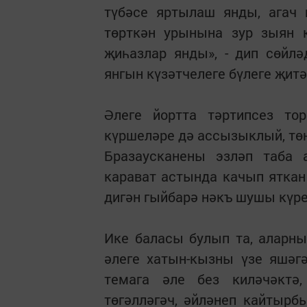
түбәсе яртылаш янды, агач 
төрткән урынына зур зыян 
җиһазлар янды», - дип сөйл
янгын күзәтчелеге бүлеге җит
Әлеге йортта тәртипсез т
күршеләре дә ассызыклый, төн
Бразаусканены эзләп таба
карават астында качып яткан 
дигән гыйбарә нәкъ шушы күр
Ике баласы булып та, аларны
әлеге хатын-кызны үзе яшәгә
темага әле без киләчәктә
төгәлләгәч, әйләнеп кайтырб