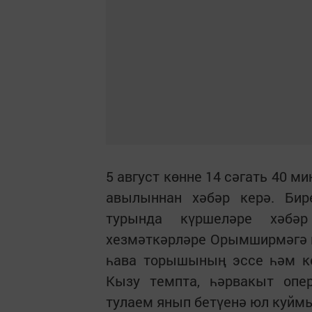
5 август көнне 14 сәгать 40 
авылыннан хәбәр керә. Би
турында күршеләре хәбәр
хезмәткәрләре Орымширмәгә юл
һава торышының эссе һәм кө
Кызу темпта, һәрвакыт опе
тулаем янып бетүенә юл куймы