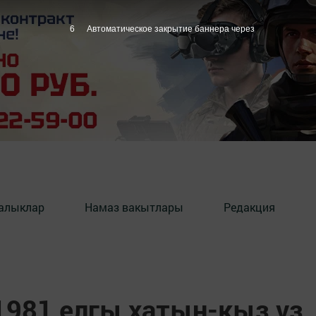
5
Автоматическое закрытие баннера через
алыклар
Намаз вакытлары
Редакция
981 елгы хатын-кыз үз