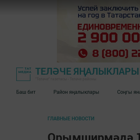
ТЕЛӘЧЕ ЯҢАЛЫКЛАРЫ
"Теләче" газетасы - Теләче районы
Баш бит
Район яңалыклары
Соңгы ян
ГЛАВНЫЕ НОВОСТИ
Орымширмәдә 1