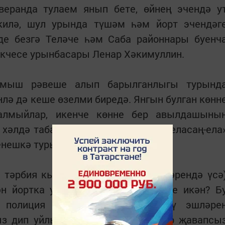
веранда тулаем янып бете, өйнең эчендә у
килә, шул урында түшәм һәм йорт эчендәг
әде безгә Теләче һәм Саба районнары буенч
әкчесе урынбасары Ленар Хәкимуллин.
ормыш рәвеше алып барылганлыгы турынд
лә дә кеше өзелми биредә. Янгын булган көнн
 алмыйлар, икенче көнне бер авылдашыны
хәлдә табалар үзен… «Көлсәң-көл, еласаң-ела
енешкә туры килә сыман.
 тәрбия кылмаган (балалары әбиләрендә үсә
н йортка ут төртергә нәрсә этәрде икән? Б
, полиция хезмәткәрләре тикшерү эшләре
ыз дип уйлыйм, чөнки күп сораулар җавапсы