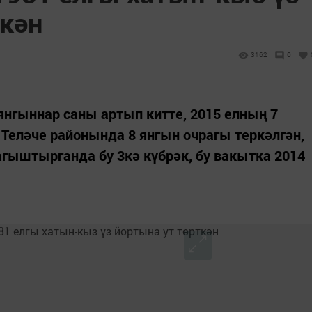
ткән
3162
0
янгыннар саны артып китте, 2015 елның 7
Теләче районында 8 янгын очрагы теркәлгән,
агыштырганда бу 3кә күбрәк, бу вакытка 2014