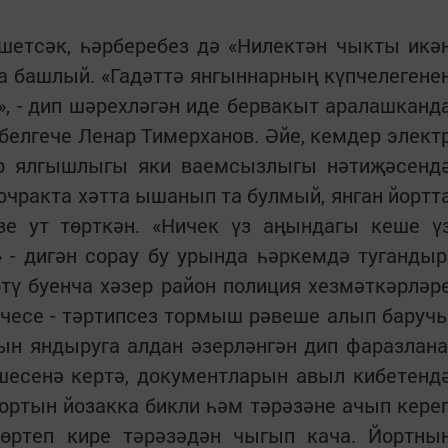
шетсәк, һәрберебез дә «Нилектән чыкты икә
а башлый. «Гадәттә янгыннарның күпчелегене
», - дип шәрехләгән иде бервакыт аралашканд
 белгече Ленар Тимерханов. Әйе, кемдер элект
ер ялгышлыгы яки ваемсызлыгы нәтиҗәсенд
 очракта хәтта ышанып та булмый, янган йортт
е ут төрткән. «Ничек үз аңындагы кеше ү
 - дигән сорау бу урында һәркемдә тугандыр
тү буенча хәзер район полиция хезмәткәрләр
чесе - тәртипсез тормыш рәвеше алып баруч
ын яндыруга алдан әзерләнгән дип фаразлана
шесенә кертә, документларын авыл кибетенд
ортын йозакка бикли һәм тәрәзәне ачып кере
төртеп кире тәрәзәдән чыгып кача. Йортны