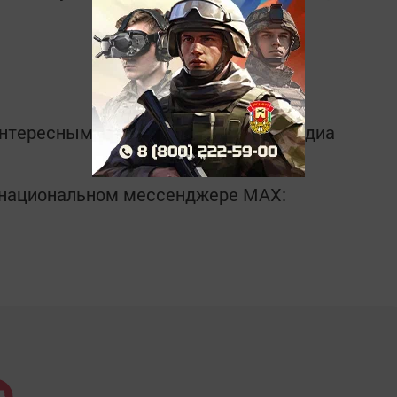
интересным в
Telegram-канале
Татмедиа
в национальном мессенджере MАХ: