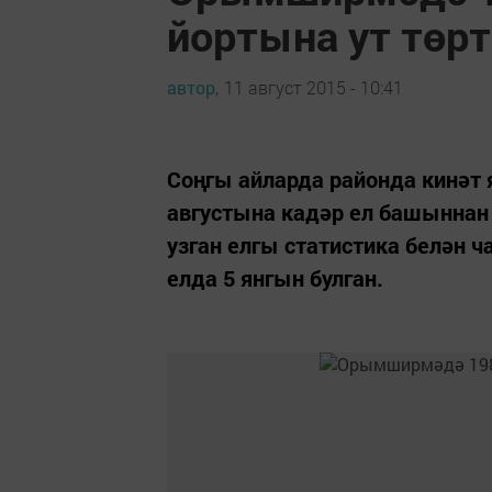
йортына ут төр
автор,
11 август 2015 - 10:41
Соңгы айларда районда кинәт 
августына кадәр ел башыннан 
узган елгы статистика белән ч
елда 5 янгын булган.