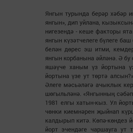
Янгын турында берәр хәбәр и
янгын», дип уйлана, кызыксын
нигезендә - кеше факторы ята
янгын күзәтчелеге бүлеге баш
белән дөрес эш итми, кемд
янгын корбанына әйләнә. Ә бу
яшәүче ханым үз йортына үз
йортына үзе ут төртә алсын?»
Әлеге мәсьәләгә ачыклык кер
шөгыльләнә. «Янгынның сәбәп
1981 елгы хатын-кыз. Ул йорт
чөнки киемнәрен җыйнап күр
калдырып китә. Көпә-көндез й
йорт эчендәге чаршауга ут 