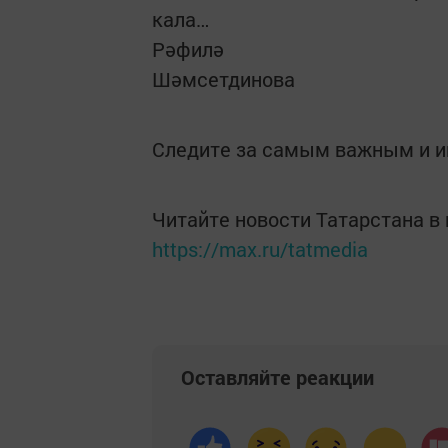
кала…
Рәфилә
Шәмсетдинова
Следите за самым важным и 
Читайте новости Татарстана 
https://max.ru/tatmedia
Оставляйте реакции