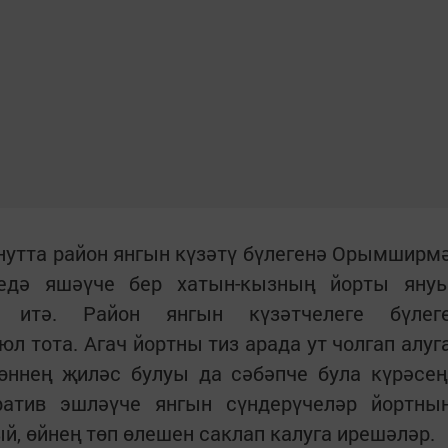
минутта район янгын күзәтү бүлегенә Орымширм
редә яшәүче бер хатын-кызның йорты яну
 итә. Район янгын күзәтчелеге бүлег
 тота. Агач йортны тиз арада ут чолгап алуг
ннең җиләс булуы да сәбәпче була күрәсең
ратив эшләүче янгын сүндерүчеләр йортны
й, өйнең төп өлешен саклап калуга ирешәләр.