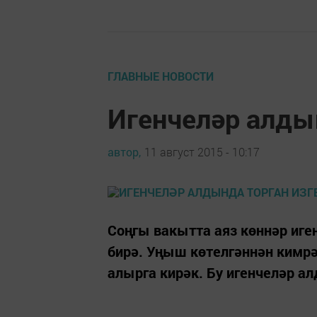
ГЛАВНЫЕ НОВОСТИ
Игенчеләр алды
автор,
11 август 2015 - 10:17
Соңгы вакытта аяз көннәр иг
бирә. Уңыш көтелгәннән кимрә
алырга кирәк. Бу игенчеләр ал