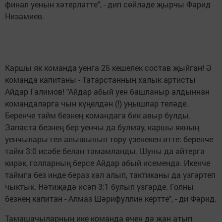
финал уенын хәтерләтте", - дип сөйләде җырчы Фәрид
Низамиев.
Каршы як команда уенга 25 кешелек состав җыйган! Ә
команда капитаны - Татарстанның халык артисты
Айдар Галимов! "Айдар абый уен башланыр алдыннан
командаларга чын күңелдән (!) уңышлар теләде.
Беренче тайм безнең командага бик авыр булды.
Запаста безнең бер уенчы да булмау, каршы якның
уенчылары гел алышынып тору үзенекен итте: беренче
тайм 3:0 исәбе белән тәмамланды. Шуны да әйтергә
кирәк, голларның берсе Айдар абый исемендә. Икенче
таймга без инде бераз хәл алып, тактиканы да үзгәртеп
чыктык. Нәтиҗәдә исәп 3:1 булып үзгәрде. Голны
безнең капитан - Алмаз Шәрифуллин кертте", - ди Фәрид.
Тамашачыларның ике команда өчен дә җан атып