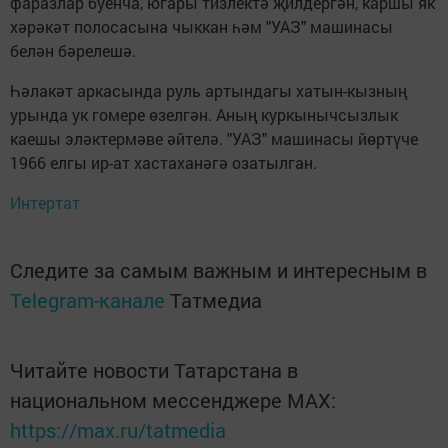
фаразлар буенча, югары тизлектә җилдергән, каршы як
хәрәкәт полосасына чыккан һәм "УАЗ" машинасы
белән бәрелешә.
Һәлакәт аркасында руль артындагы хатын-кызның
урында ук гомере өзелгән. Аның куркынычсызлык
каешы эләктермәве әйтелә. "УАЗ" машинасы йөртүче
1966 елгы ир-ат хастаханәгә озатылган.
Интертат
Следите за самым важным и интересным в
Telegram-канале
Татмедиа
Читайте новости Татарстана в
национальном мессенджере MАХ:
https://max.ru/tatmedia