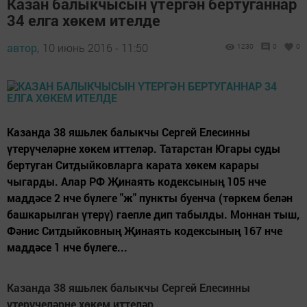
Казан балыкчысын үтергән бертуганнар
34 елга хөкем ителде
автор,
10 июнь 2016 - 11:50
1230
0
0
Казанда 38 яшьлек балыкчы Сергей Елесинны
үтерүчеләрне хөкем иттеләр. Татарстан Югары суды
бертуган Ситдыйковларга карата хөкем карары
чыгарды. Алар РФ Җинаять кодексының 105 нче
маддәсе 2 нче бүлеге "ж" пункты буенча (төркем белән
башкарылган үтерү) гаепле дип табылды. Моннан тыш,
Фәнис Ситдыйковның Җинаять кодексының 167 нче
маддәсе 1 нче бүлеге...
Казанда 38 яшьлек балыкчы Сергей Елесинны
үтерүчеләрне хөкем иттеләр.