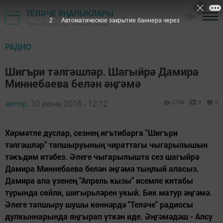
ТЕЛӘЧЕ ЯҢАЛЫКЛАРЫ
18+
1
Автоматическое закрытие баннера через
"Теләче" газетасы - Теләче районы
РАДИО
Шигъри тәлгәшләр. Шагыйрә Дамира
Миннебаева белән әңгәмә
автор,
10 июнь 2016 - 12:12
2769
0
0
Хөрмәтле дуслар, сезнең игътибарга "Шигъри
тәлгәшләр" тапшыруының чираттагы чыгарылышын
тәкъдим итәбез. Әлеге чыгарылышта сез шагыйрә
Дамира Миннебаева белән әңгәмә тыңлый аласыз.
Дамира апа үзенең "Апрель кызы" исемле китабы
турында сөйли, шигырьләрен укый. Бик матур әңгәмә.
Әлеге тапшыру шушы көннәрдә "Теләче" радиосы
дулкыннарында яңгырап үткән иде. Әңгәмәдәш - Алсу