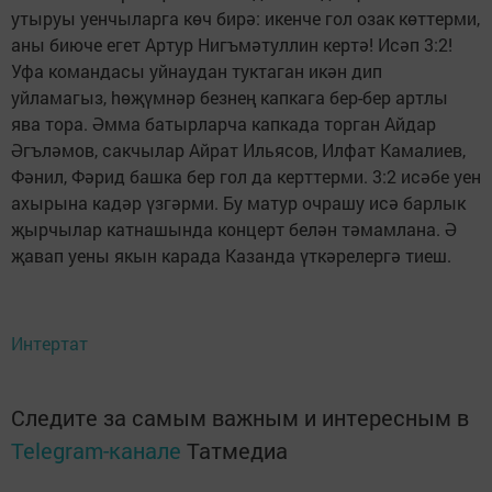
утыруы уенчыларга көч бирә: икенче гол озак көттерми,
аны биюче егет Артур Нигъмәтуллин кертә! Исәп 3:2!
Уфа командасы уйнаудан туктаган икән дип
уйламагыз, hөҗүмнәр безнең капкага бер-бер артлы
ява тора. Әмма батырларча капкада торган Айдар
Әгъләмов, сакчылар Айрат Ильясов, Илфат Камалиев,
Фәнил, Фәрид башка бер гол да керттерми. 3:2 исәбе уен
ахырына кадәр үзгәрми. Бу матур очрашу исә барлык
җырчылар катнашында концерт белән тәмамлана. Ә
җавап уены якын карада Казанда үткәрелергә тиеш.
Интертат
Следите за самым важным и интересным в
Telegram-канале
Татмедиа