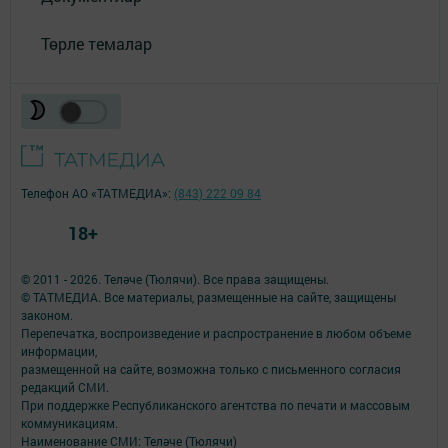
Төрле темалар
Телефон АО «ТАТМЕДИА»:
(843) 222 09 84
18+
© 2011 - 2026. Теләче (Тюлячи). Все права защищены.
© ТАТМЕДИА. Все материалы, размещенные на сайте, защищены
законом.
Перепечатка, воспроизведение и распространение в любом объеме
информации,
размещенной на сайте, возможна только с письменного согласия
редакций СМИ.
При поддержке Республиканского агентства по печати и массовым
коммуникациям.
Наименование СМИ: Теләче (Тюлячи)