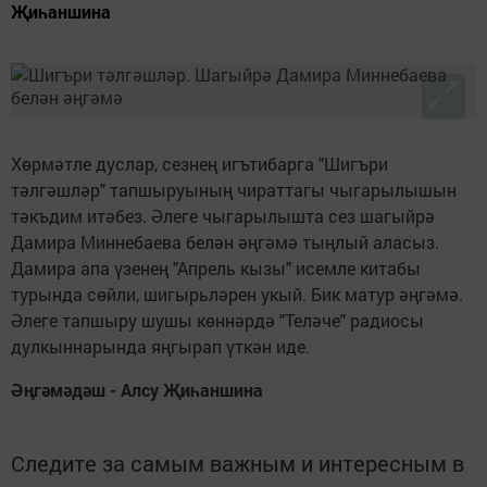
Җиһаншина
Хөрмәтле дуслар, сезнең игътибарга "Шигъри
тәлгәшләр" тапшыруының чираттагы чыгарылышын
тәкъдим итәбез. Әлеге чыгарылышта сез шагыйрә
Дамира Миннебаева белән әңгәмә тыңлый аласыз.
Дамира апа үзенең "Апрель кызы" исемле китабы
турында сөйли, шигырьләрен укый. Бик матур әңгәмә.
Әлеге тапшыру шушы көннәрдә "Теләче" радиосы
дулкыннарында яңгырап үткән иде.
Әңгәмәдәш - Алсу Җиһаншина
Следите за самым важным и интересным в