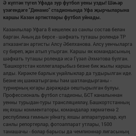
Ә күптән түгел Уфада зур футбол уены узды! Шәһәр
үзәгендәге "Динамо" стадионында Уфа җырчыларына
каршы Казан артистлары футбол уйнады.
Казанлылар Уфага 8 кешелек аз санлы состав белән
барган. Аның да берсе - шәфкать туташы ролендә ТР
атказанган артисты Алсу Әбелханова. Алсу уенчыларга
су биреп, җан атып утырган. Каршы як командасының
шәфкать туташы ролендә исә Гүзәл Әхмәтова булган.
"Башкортстан коллегаларыбыз безне бик жылы каршы
алды. Кирәкле барлык уңайлыклар да тудырылган иде.
Безне иң шаккатырганы hәм шатландырганы -
турнирның югары дәрәҗәдә оештырылган булуы.
Профессиональ футбол стадионы, БСТ каналыннан
уенны турыдан-туры трансляцияләү, Башкортстанның
иң яхшы комментаторы, командалар хөрмәтенә 2
республика гимнын уйнату, яхшы аппаратуралар, күп
санлы репортерлар, фотоаппарат утлары, 1500
тамашачы - болар барысы да чемпионнар лигасының