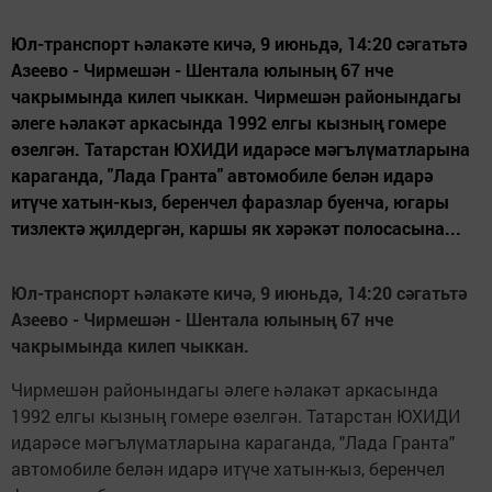
Юл-транспорт һәлакәте кичә, 9 июньдә, 14:20 сәгатьтә
Азеево - Чирмешән - Шентала юлының 67 нче
чакрымында килеп чыккан. Чирмешән районындагы
әлеге һәлакәт аркасында 1992 елгы кызның гомере
өзелгән. Татарстан ЮХИДИ идарәсе мәгълүматларына
караганда, "Лада Гранта" автомобиле белән идарә
итүче хатын-кыз, беренчел фаразлар буенча, югары
тизлектә җилдергән, каршы як хәрәкәт полосасына...
Юл-транспорт һәлакәте кичә, 9 июньдә, 14:20 сәгатьтә
Азеево - Чирмешән - Шентала юлының 67 нче
чакрымында килеп чыккан.
Чирмешән районындагы әлеге һәлакәт аркасында
1992 елгы кызның гомере өзелгән. Татарстан ЮХИДИ
идарәсе мәгълүматларына караганда, "Лада Гранта"
автомобиле белән идарә итүче хатын-кыз, беренчел