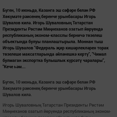
Бүген, 10 июньдә, Казанга эш сәфәре белән РФ
Хөкүмәте рәисенең беренче урынбасары Игорь
Шувалов килә. Игорь Шуваловның Татарстан
Президенты Рөстәм Миңнеханов озатып йөрүендә
республиканың эконом-класслы берничә төзелеш
объектында булуы планлаштырыла. Моннан тыш
Игорь Шувалов "Федераль җир кишәрлекләрен торак
төзелеше максатларында әйләнешкә кертү", "Чимал
булмаган экспортка булышлык күрсәтү чаралары",
"Кече һәм...
Бүген, 10 июньдә, Казанга эш сәфәре белән РФ
Хөкүмәте рәисенең беренче урынбасары Игорь
Шувалов килә.
Игорь Шуваловның Татарстан Президенты Рөстәм
Миңнеханов озатып йөрүендә республиканың эконом-