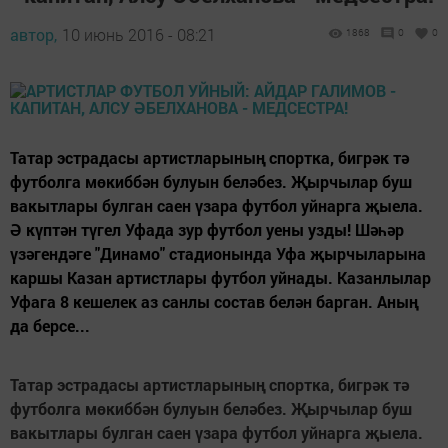
автор,
10 июнь 2016 - 08:21
1868
0
0
Татар эстрадасы артистларының спортка, бигрәк тә
футболга мөкиббән булуын беләбез. Җырчылар буш
вакытлары булган саен үзара футбол уйнарга җыела.
Ә күптән түгел Уфада зур футбол уены узды! Шәһәр
үзәгендәге "Динамо" стадионында Уфа җырчыларына
каршы Казан артистлары футбол уйнады. Казанлылар
Уфага 8 кешелек аз санлы состав белән барган. Аның
да берсе...
Татар эстрадасы артистларының спортка, бигрәк тә
футболга мөкиббән булуын беләбез. Җырчылар буш
вакытлары булган саен үзара футбол уйнарга җыела.