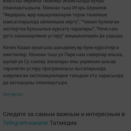
класслы берничә төзелеш объектында булуы
планлаштырыла. Моннан тыш Игорь Шувалов
"Федераль җир кишәрлекләрен торак төзелеше
максатларында әйләнешкә кертү", "Чимал булмаган
экспортка булышлык күрсәтү чаралары", "Кече һәм
урта эшмәкәрлекне үстерү" киңәшмәләрен дә уздыра.
Кичен Казан кунагына шәһәрнең яр буен күрсәтергә
ниятлиләр. Моннан тыш ул Парк һәм скверлар елына,
шулай ук Су саклау зоналары елы уңаеннан шәһәр
тирәлеген үстерү программасы кысаларында
әзерләнгән экспозицияләрне тәкъдим итү чарасында
да катнашуны планлаштыра.
Интертат
Следите за самым важным и интересным в
Telegram-канале
Татмедиа