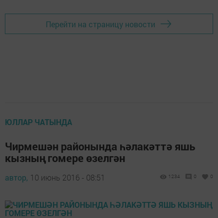
Перейти на страницу новости
ЮЛЛАР ЧАТЫНДА
Чирмешән районында һәлакәттә яшь
кызның гомере өзелгән
автор,
10 июнь 2016 - 08:51
1234
0
0