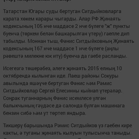
Татарстан Югары суды бертуган Ситдыйковларга
карата хөкем карары чыгарды. Алар РФ Җинаять
кодексының 105 нче маддәсе 2 нче бүлеге "ж" пункты
буенча (төркем белән башкарылган үтерү) гаепле дип
табылды. Моннан тыш, Фәнис Ситдыйковның Җинаять
кодексының 167 нче маддәсе 1 нче бүлеге (аңлы
рәвештә милекне юк итү) буенча да гаебе расланды.
Исегезгә төшерәбез, әлеге җинаять 2015 елның 10
октябрендә кылынган иде. Лаеш районы Сокуры
авылында яшәүче бертуган Фәнис һәм Рәмис
Ситдыйковлар Сергей Елесинны кыйнап үтерәләр.
Соңрак туганнарның Фәнис исемлесе үлгән
балыкчының гәүдәсе дә салонда булган машинага
бензин сибә һәм ут төртеп яндыра.
Тикшерү барышында Рәмис Ситдыйков үз гаебен кире
какты, ә туганы җинаять кылуын тулысынча таныды.