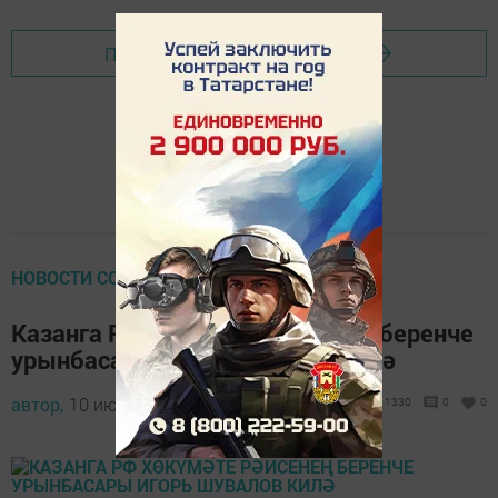
Перейти на страницу новости
НОВОСТИ СО ВСЕГО СВЕТА
Казанга РФ Хөкүмәте рәисенең беренче
урынбасары Игорь Шувалов килә
автор,
10 июнь 2016 - 08:42
1330
0
0