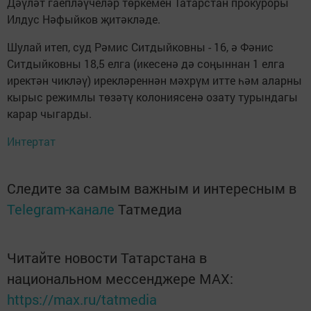
Дәүләт гаепләүчеләр төркемен Татарстан прокуроры
Илдус Нәфыйков җитәкләде.
Шулай итеп, суд Рәмис Ситдыйковны - 16, ә Фәнис
Ситдыйковны 18,5 елга (икесенә дә соңыннан 1 елга
иректән чикләү) ирекләреннән мәхрүм итте һәм аларны
кырыс режимлы төзәтү колониясенә озату турындагы
карар чыгарды.
Интертат
Следите за самым важным и интересным в
Telegram-канале
Татмедиа
Читайте новости Татарстана в
национальном мессенджере MАХ:
https://max.ru/tatmedia